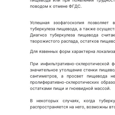
пищевода или при появлении труднос
поводом к отмене ФГДС
.
Успешная эзофагоскопия позволяет 
туберкулеза пищевода, а также осущест
Диагноз туберкулеза пищевода счита
творожистого распада, остатков пищево
Для язвенных форм характерна локализа
При инфильтративно-склеротической ф
значительное утолщение стенки пищевод
сантиметров, а просвет пищевода н
пролиферативно-склеротических образо
остатками пищи и гноевидной массой.
В некоторых случаях, когда туберк
распространяется на него, возможны в