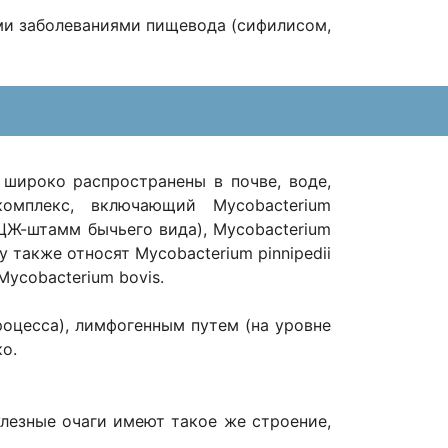
ми заболеваниями пищевода (сифилисом,
 широко распространены в почве, воде,
омплекс, включающий Mycobacterium
(БЦЖ-штамм бычьего вида), Mycobacterium
у также относят Mycobacterium pinnipedii
Mycobacterium bovis.
роцесса), лимфогенным путем (на уровне
ко.
улезные очаги имеют такое же строение,