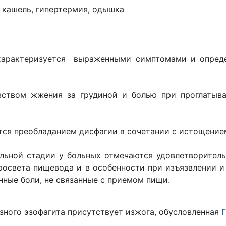
, кашель, гипертермия, одышка
е характеризуется выраженными симптомами и опред
ством жжения за грудиной и болью при проглатыва
ся преобладанием дисфагии в сочетании с истощени
льной стадии у больных отмечаются удовлетворитель
просвета пищевода и в особенности при изъязвлении 
ные боли, не связанные с приемом пищи.
езного эзофагита присутствует изжога, обусловленная