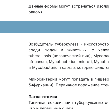
Данные формы могут встречаться изоли
раком).
Возбудитель туберкулеза - кислотоуст
среди людей и животных. У челове
tuberculosis (человеческий вид), Mycob
africanum, Mycobacterium microti, Mycob
и Mycobacterium caprae, которые филоге
Микобактерии могут попадать в пищевод
бифуркации). Первичное поражение сте
Патоанатомия
Типичная локализация туберкулезных оч
что и первичные очаги.