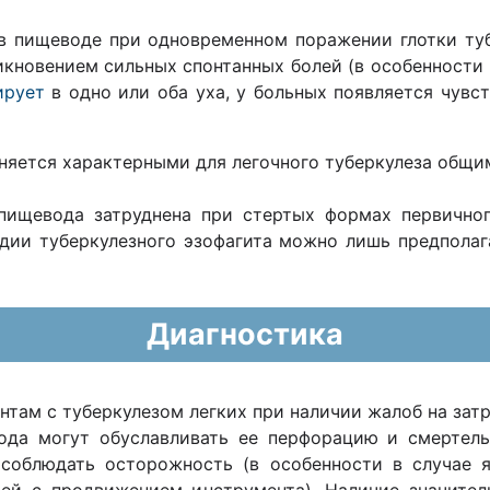
 в пищеводе при одновременном поражении глотки ту
икновением сильных спонтанных болей (в особенности 
ирует
в одно или оба уха, у больных появляется чувс
лняется характерными для легочного туберкулеза общ
 пищевода затруднена при стертых формах первичног
дии туберкулезного эзофагита можно лишь предполаг
Диагностика
там с туберкулезом легких при наличии жалоб на затр
ода могут обуславливать ее перфорацию и смертель
соблюдать осторожность (в особенности в случае 