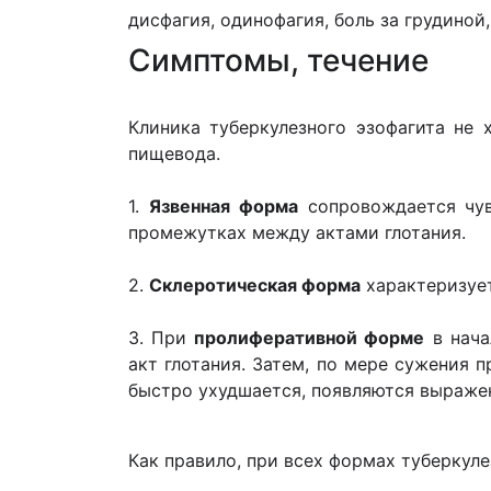
дисфагия, одинофагия, боль за грудиной
Cимптомы, течение
Клиника туберкулезного эзофагита н
пищевода.
1.
Язвенная форма
сопровождается чув
промежутках между актами глотания.
2.
Склеротическая форма
характеризует
3. При
пролиферативной форме
в нача
акт глотания. Затем, по мере сужения 
быстро ухудшается, появляются выражен
Как правило, при всех формах туберкул