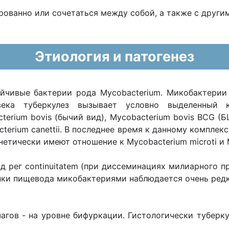
рованно или сочетаться между собой, а также с други
Этиология и патогенез
ойчивые бактерии рода Mycobacterium. Микобактерии
ка туберкулез вызывает условно выделенный к
acterium bovis (бычий вид), Mycobacterium bovis BCG 
acterium canettii. В последнее время к данному комплекс
нетически имеют отношение к Mycobacterium microti и 
 рег continuitatem (при диссеминациях милиарного п
нки пищевода микобактериями наблюдается очень ред
агов - на уровне бифуркации. Гистологически туберк