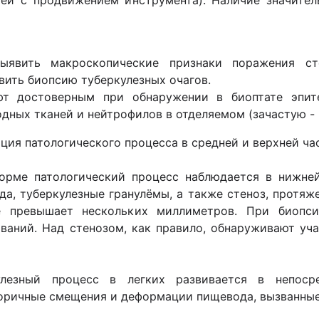
тей с продвижением инструмента). Наличие значите
выявить макроскопические признаки поражения с
вить биопсию туберкулезных очагов.
ют достоверным при обнаружении в биоптате эпит
дных тканей и нейтрофилов в отделяемом (зачастую - 
ция патологического процесса в средней и верхней ча
орме патологический процесс наблюдается в нижне
а, туберкулезные гранулёмы, а также стеноз, протяж
е превышает нескольких миллиметров. При биопсии
ваний. Над стенозом, как правило, обнаруживают уч
улезный процесс в легких развивается в непос
торичные смещения и деформации пищевода, вызванны