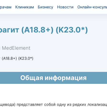
рачам
Клиникам
Бизнесу
Новости
Онлайн-консул
агит (A18.8+) (K23.0*)
й MedElement
(A18.8+) (K23.0*)
Общая информация
щевода) представляет собой одну из редких локализац