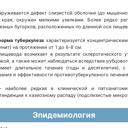
руживается дефект слизистой оболочки (до мышечного
 края; окружен мелкими узелками. Более редко ре
езных бугорков, расположенных по длинной оси пищев
орма туберкулеза
характеризуется концентрическим
ит) на протяжении от 1 до 6-8 см.
ищевода возникает в результате склеротического 
чкой, а также может наблюдаться вследствие рубцового
меет длительное течение (годы и десятилетия), 
вания и эффективности противотуберкулезного лечения
 -
наиболее редкая в клинической и патоанатоми
 тенденции к казеозному распаду (подслизистые микро
Эпидемиология