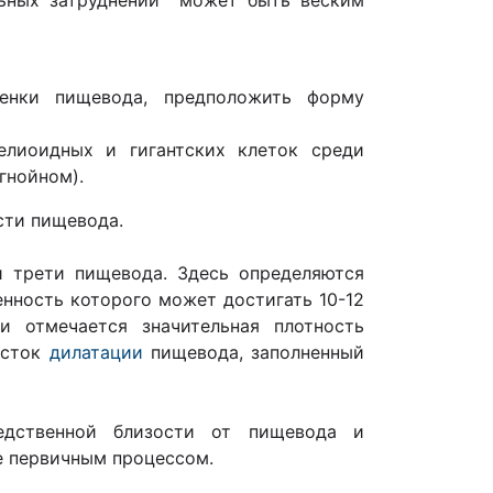
льных затруднений может быть веским
тенки пищевода, предположить форму
елиоидных и гигантских клеток среди
гнойном).
сти пищевода.
й трети пищевода. Здесь определяются
енность которого может достигать 10-12
 отмечается значительная плотность
асток
дилатации
пищевода, заполненный
редственной близости от пищевода и
е первичным процессом.