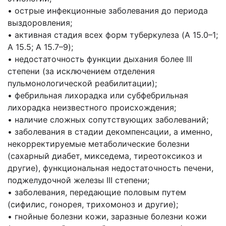
• острые инфекционные заболевания до периода
выздоровления;
• активная стадия всех форм туберкулеза (A 15.0–1;
A 15.5; A 15.7–9);
• недостаточность функции дыхания более III
степени (за исключением отделения
пульмонологической реабилитации);
• фебрильная лихорадка или субфебрильная
лихорадка неизвестного происхождения;
• наличие сложных сопутствующих заболеваний;
• заболевания в стадии декомпенсации, а именно,
некорректируемые метаболические болезни
(сахарный диабет, микседема, тиреотоксикоз и
другие), функциональная недостаточность печени,
поджелудочной железы III степени;
• заболевания, передающие половым путем
(сифилис, гонорея, трихомоноз и другие);
• гнойные болезни кожи, заразные болезни кожи