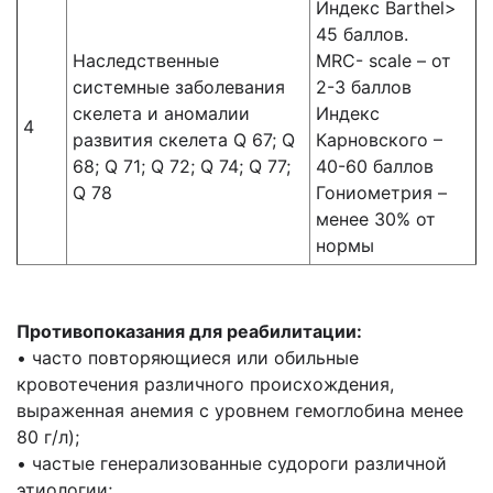
Индекс Barthel>
45 баллов.
Наследственные
MRC- scale – от
системные заболевания
2-3 баллов
скелета и аномалии
Индекс
4
развития скелета Q 67; Q
Карновского –
68; Q 71; Q 72; Q 74; Q 77;
40-60 баллов
Q 78
Гониометрия –
менее 30% от
нормы
Противопоказания для реабилитации:
• часто повторяющиеся или обильные
кровотечения различного происхождения,
выраженная анемия с уровнем гемоглобина менее
80 г/л);
• частые генерализованные судороги различной
этиологии;