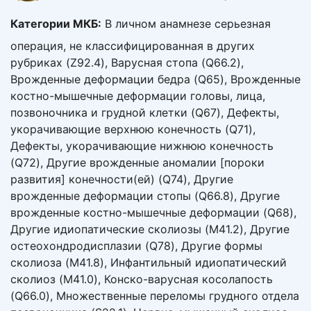
Категории МКБ:
В личном анамнезе серьезная
операция, не классифицированная в других
рубриках (Z92.4), Варусная стопа (Q66.2),
Врожденные деформации бедра (Q65), Врожденные
костно-мышечные деформации головы, лица,
позвоночника и грудной клетки (Q67), Дефекты,
укорачивающие верхнюю конечность (Q71),
Дефекты, укорачивающие нижнюю конечность
(Q72), Другие врожденные аномалии [пороки
развития] конечности(ей) (Q74), Другие
врожденные деформации стопы (Q66.8), Другие
врожденные костно-мышечные деформации (Q68),
Другие идиопатические сколиозы (M41.2), Другие
остеохондродисплазии (Q78), Другие формы
сколиоза (M41.8), Инфантильный идиопатический
сколиоз (M41.0), Конско-варусная косолапость
(Q66.0), Множественные переломы грудного отдела