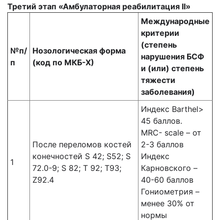
Третий этап «Амбулаторная реабилитация II»
Международные
критерии
(степень
№п/
Нозологическая форма
нарушения БСФ
п
(код по МКБ-Х)
и (или) степень
тяжести
заболевания)
Индекс Barthel>
45 баллов.
MRC- scale – от
После переломов костей
2-3 баллов
конечностей S 42; S52; S
Индекс
1
72.0-9; S 82; T 92; Т93;
Карновского –
Z92.4
40-60 баллов
Гониометрия –
менее 30% от
нормы