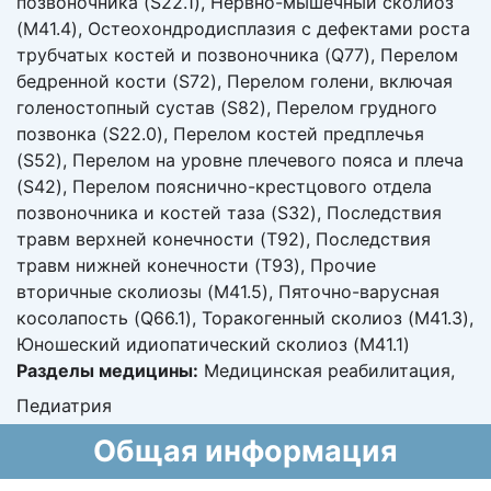
позвоночника (S22.1), Нервно-мышечный сколиоз
(M41.4), Остеохондродисплазия с дефектами роста
трубчатых костей и позвоночника (Q77), Перелом
бедренной кости (S72), Перелом голени, включая
голеностопный сустав (S82), Перелом грудного
позвонка (S22.0), Перелом костей предплечья
(S52), Перелом на уровне плечевого пояса и плеча
(S42), Перелом пояснично-крестцового отдела
позвоночника и костей таза (S32), Последствия
травм верхней конечности (T92), Последствия
травм нижней конечности (T93), Прочие
вторичные сколиозы (M41.5), Пяточно-варусная
косолапость (Q66.1), Торакогенный сколиоз (M41.3),
Юношеский идиопатический сколиоз (M41.1)
Разделы медицины:
Медицинская реабилитация,
Педиатрия
Общая информация