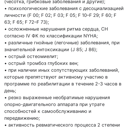
(чесотка, грибковые заболевания и другие);
• психологические заболевания с десоциализацией
личности (F 00; F 02; F 03; F 05; F 10–F 29; F 60; F
63; F 65; F 72–F 73);
• осложненные нарушения ритма сердца, СН
согласно IV ФК по классификации NYHA;
• различные гнойные (легочные) заболевания, при
значительной интоксикации (J 85; J 86);
• острый остеомиелит;
• острый тромбоз глубоких вен;
• при наличии иных сопутствующих заболеваний,
которые препятствуют активному участию в
программе по реабилитации в течение 2-3 часов в
день;
• резко выраженные необратимые нарушения
опорно-двигательного аппарата при утрате
способностей к самообслуживанию и
передвижению;
• активность ревматического процесса 2 степени