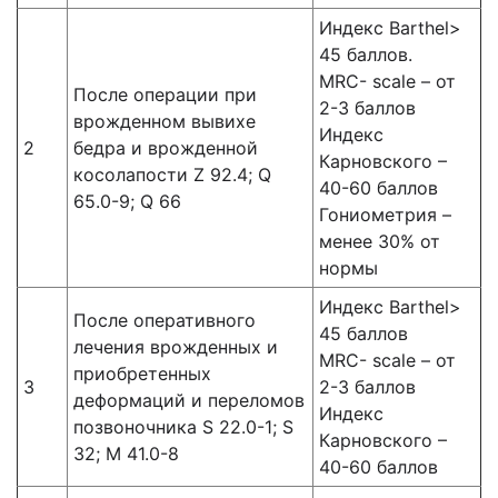
Индекс Barthel>
45 баллов.
MRC- scale – от
После операции при
2-3 баллов
врожденном вывихе
Индекс
2
бедра и врожденной
Карновского –
косолапости Z 92.4; Q
40-60 баллов
65.0-9; Q 66
Гониометрия –
менее 30% от
нормы
Индекс Barthel>
После оперативного
45 баллов
лечения врожденных и
MRC- scale – от
приобретенных
3
2-3 баллов
деформаций и переломов
Индекс
позвоночника S 22.0-1; S
Карновского –
32; M 41.0-8
40-60 баллов