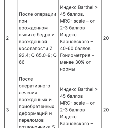
Индекс Barthel >
После операции
45 баллов.
при
MRC- scale – от
врожденном
2-3 баллов
вывихе бедра и
Индекс
2
20
врожденной
Карновского –
косолапости Z
40-60 баллов
92.4; Q 65.0-9; Q
Гониометрия –
66
менее 30% от
нормы
После
оперативного
Индекс Barthel >
лечения
45 баллов
врожденных и
MRC- scale – от
приобретенных
3
2-3 баллов
20
деформаций и
Индекс
переломов
Карновского –
позвоночника S