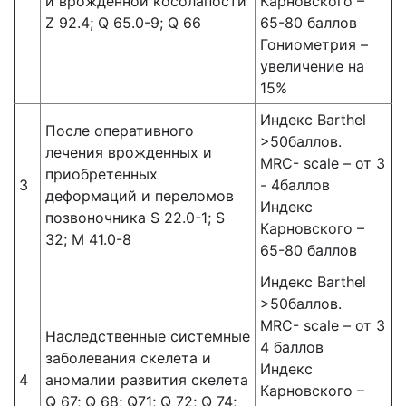
и врожденной косолапости
Карновского –
Z 92.4; Q 65.0-9; Q 66
65-80 баллов
Гониометрия –
увеличение на
15%
Индекс Barthel
После оперативного
>50баллов.
лечения врожденных и
MRC- scale – от 3
приобретенных
3
- 4баллов
деформаций и переломов
Индекс
позвоночника S 22.0-1; S
Карновского –
32; M 41.0-8
65-80 баллов
Индекс Barthel
>50баллов.
MRC- scale – от 3
Наследственные системные
4 баллов
заболевания скелета и
Индекс
4
аномалии развития скелета
Карновского –
Q 67; Q 68; Q71; Q 72; Q 74;