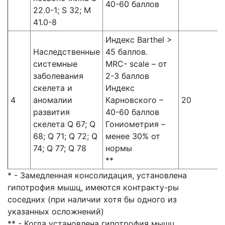
40-60 баллов
22.0-1; S 32; M
41.0-8
Индекс Barthel >
Наследственные
45 баллов.
системные
MRC- scale – от
заболевания
2-3 баллов
скелета и
Индекс
4
аномалии
Карновского –
20
развития
40-60 баллов
скелета Q 67; Q
Гониометрия –
68; Q 71; Q 72; Q
менее 30% от
74; Q 77; Q 78
нормы
**
* - Замедленная консолидация, установлена
гипотрофия мышц, имеются контракту-ры
соседних (при наличии хотя бы одного из
указанных осложнений)
** - Когда установлена гипотрофия мышц,