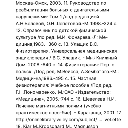
Москва-Омск, 2003. 11. Руководство по
реабилитации больных с двигательными
нарушениями: Том 1 /под редакцией
А.Н.Беловой, О.Н.Шепетовой.-М.,1998.-224 с.
12. Справочник по детской физической
культуре /по ред. М.И. Фонарева.-Л: Ме-
дицина,1983.- 360 с. 13. Улащик B.C.
Физиотерапия. Универсальная медицинская
энциклопедия / B.C. Улащик. - Мн.: Книжный
Дом, 2008.-640 с. 14. Физиотерапия: Пер. с
польск. /Под ред. М.Вейсса, А.Зембатого.-М.:
Медици-на,1986.-495 с. 15. Частная
физиотерапия: Учебное пособие /Под ред.
Г.Н.Пономаренко.-М.:ОАО «Издательство:
«Медицина», 2005.-744 с. 16. Шевелева Н.И.
Лечение магнитными полями (учебно-
практическое посо-бие). – Караганда, 2001. 17.
http://onlinelibrary.wiley.com/subject/ ... iveLette
18. Kjar M.,Krogsgaard M., Magnusson