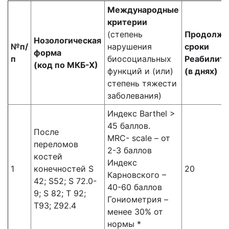
Международные
критерии
(степень
Продолжи
Нозологическая
№п/
нарушения
сроки
форма
п
биосоциальных
Реабилит
(код по МКБ-Х)
функций и (или)
(в днях)
степень тяжести
заболевания)
Индекс Barthel >
45 баллов.
После
MRC- scale – от
переломов
2-3 баллов
костей
Индекс
1
конечностей S
20
Карновского –
42; S52; S 72.0-
40-60 баллов
9; S 82; T 92;
Гониометрия –
Т93; Z92.4
менее 30% от
нормы *