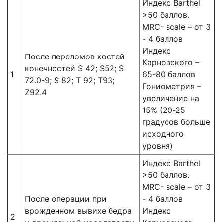
Индекс Barthel
>50 баллов.
MRC- scale – от 3
- 4 баллов
Индекс
После переломов костей
Карновского –
конечностей S 42; S52; S
1
65-80 баллов
72.0-9; S 82; T 92; Т93;
Гониометрия –
Z92.4
увеличение на
15% (20-25
градусов больше
исходного
уровня)
Индекс Barthel
>50 баллов.
MRC- scale – от 3
После операции при
- 4 баллов
врожденном вывихе бедра
Индекс
2