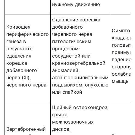
нужному движению
Сдавление корешка
Кривошея
добавочного
Симптом
периферического
черепного нерва
«падающ
генеза в
патологическим
головы» 
результате
процессом:
преимущ
сдавления
сосудистой или
падением
корешка
краниовертебральной
сторону 
добавочного
аномалией,
ослаблен
нерва (XI),
атлантоокципитальным
мышцы
черепного нерва
подвывихом, опухолью
или спайкой
Шейный остеохондроз,
грыжа
межпозвоночных
Вертеброгенный
дисков,