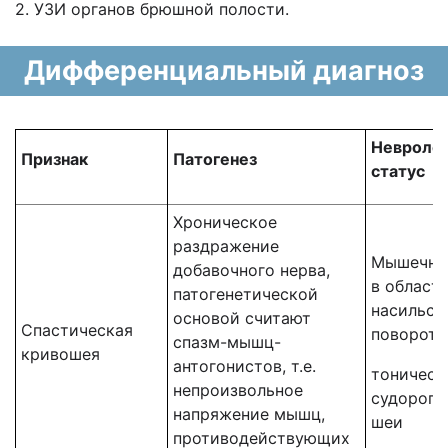
2. УЗИ органов брюшной полости.
Дифференциальный диагноз
Невроло
Признак
Патогенез
статус
Хроническое
раздражение
Мышечны
добавочного нерва,
в област
патогенетической
насильст
основой считают
Спастическая
поворот 
спазм-мышц-
кривошея
антогонистов, т.е.
тоническ
непроизвольное
судороги
напряжение мышц,
шеи
противодействующих