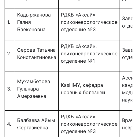
Кадыржанова
РДКБ «Аксай»,
Заве
1.
Галия
психоневрологическое
отдел
Баекеновна
отделение №3
РДКБ «Аксай»,
Серова Татьяна
Заве
2.
психоневрологическое
Константиновна
отдел
отделение №1
Ассис
Мухамбетова
КазНМУ, кафедра
канди
3.
Гульнара
нервных болезней
медиц
Амерзаевна
наук
РДКБ «Аксай»,
Балбаева Айым
Врач-
4.
психоневрологическое
Сергазиевна
невро
отделение №3