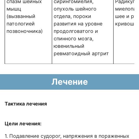
спазм шейных
сирингомиелия,
Радикуло
мышц
опухоль шейного
миелопат
(вызванный
отдела, пороки
шее и рук
патологией
развития на уровне
кривоше
позвоночника)
продолговатого и
спинного мозга,
ювенильный
ревматоидный артрит
Лечение
Тактика лечения
Цели лечения:
1. Подавление судорог, напряжения в пораженных