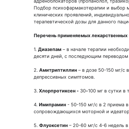
адреноблокаторов (пропанолол, тразикор
Подбор психофармакотерапии и выбор м
клинических проявлений, индивидуальн
терапевтической дозы для данного паци
Перечень применяемых лекарственных с
1.
Диазепам
– в начале терапии необходи
десяти дней, с последующим переводом н
2.
Амитриптиллин
– в дозе 50-150 мг/с
депрессивных симптомов.
3.
Хлорпротиксен -
30
-
100 мг в сутки в 
4.
Имипрамин
- 50-150 мг/с в 2 приема
сопровождающихся моторной и идеаторн
5.
Флуоксетин
– 20-60 мг/с 4-6 недель 