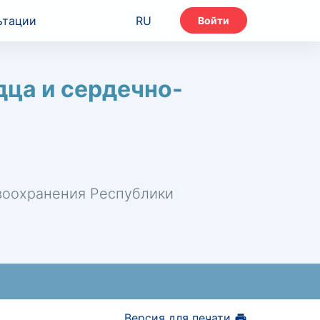
ьтации
RU
Войти
ца и сердечно-
авоохранения Республики
Версия для печати