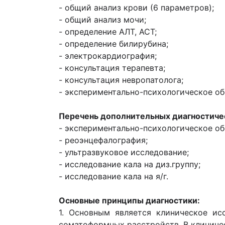
- общий анализ крови (6 параметров);
- общий анализ мочи;
- определение АЛТ, АСТ;
- определение билирубина;
- электрокардиография;
- консультация терапевта;
- консультация невропатолога;
- экспериментально-психологическое об
Перечень дополнительных диагностиче
- экспериментально-психологическое об
- реоэнцефалография;
- ультразвуковое исследование;
- исследование кала на диз.группу;
- исследование кала на я/г.
Основные принципы диагностики:
1. Основным является клиническое ис
соматоформных расстройств. В клиниче