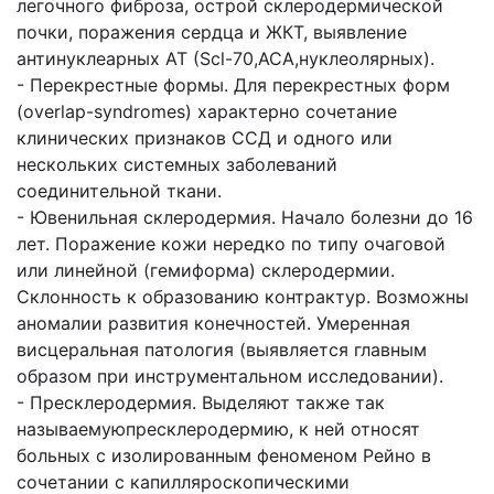
легочного фиброза, острой склеродермической
почки, поражения сердца и ЖКТ, выявление
антинуклеарных АТ (Scl-70,ACA,нуклеолярных).
- Перекрестные формы. Для перекрестных форм
(overlap-syndromes) характерно сочетание
клинических признаков ССД и одного или
нескольких системных заболеваний
соединительной ткани.
- Ювенильная склеродермия. Начало болезни до 16
лет. Поражение кожи нередко по типу очаговой
или линейной (гемиформа) склеродермии.
Склонность к образованию контрактур. Возможны
аномалии развития конечностей. Умеренная
висцеральная патология (выявляется главным
образом при инструментальном исследовании).
- Пресклеродермия. Выделяют также так
называемуюпресклеродермию, к ней относят
больных с изолированным феноменом Рейно в
сочетании с капилляроскопическими