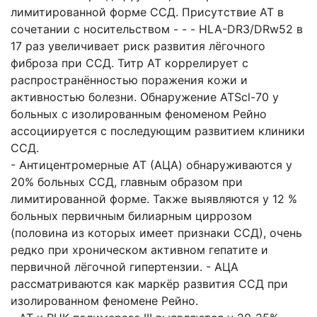
лимитированной форме ССД. Присутствие AT в
сочетании с носительством - - - HLA-DR3/DRw52 в
17 раз увеличивает риск развития лёгочного
фиброза при ССД. Титр AT коррелирует с
распространённостью поражения кожи и
активностью болезни. Обнаружение ATScl-70 у
больных с изолированным феноменом Рейно
ассоциируется с последующим развитием клиники
ССД.
- Антицентромерные AT (АЦА) обнаруживаются у
20% больных ССД, главным образом при
лимитированной форме. Также выявляются у 12 %
больных первичным билиарным циррозом
(половина из которых имеет признаки ССД), очень
редко при хроническом активном гепатите и
первичной лёгочной гипертензии. - АЦА
рассматриваются как маркёр развития ССД при
изолированном феномене Рейно.