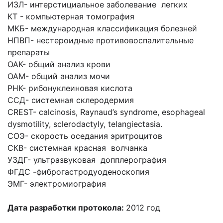
ИЗЛ- интерстициальное заболевание легких
КТ - компьютерная томография
МКБ- международная классификация болезней
НПВП- нестероидные противовоспалительные
препараты
ОАК- общий анализ крови
ОАМ- общий анализ мочи
РНК- рибонуклеиновая кислота
ССД- системная склеродермия
CREST- calcinosis, Raynaud’s syndrome, esophageal
dysmotility, sclerodactyly, telangiectasia.
СОЭ- скорость оседания эритроцитов
СКВ- системная красная волчанка
УЗДГ- ультразвуковая допплерография
ФГДС -фиброгастродуоденоскопия
ЭМГ- электромиография
Дата разработки протокола:
2012 год