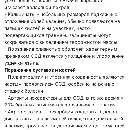
уплотнения становится сухой и шершавой,
исчезает волосяной покров.
- Кальцинаты - небольших размеров подкожные
отложения солей кальция, обычно появляются на
пальцах кистей и на участках, часто
подвергающихся травмам. Кальцинаты могут
вскрываться с выделением творожистой массы.
- Поражение слизистых оболочек, характерным
признаком ССД является утолщение и укорочение
уздечки языка.
Поражение суставов и костей
- Полиартралгии и утренняя скованность являются
частым проявлением ССД, особенно на ранних
стадиях болезни.
- Артриты нехарактерны для ССД, в то же время у
20% больных выявляется эрозивнаяартропатия.
- Акроостеолиз — резорбция концевых отделов
дистальных фаланг кистей вследствие длительной
ишемии, проявляется укорочением и деформацией