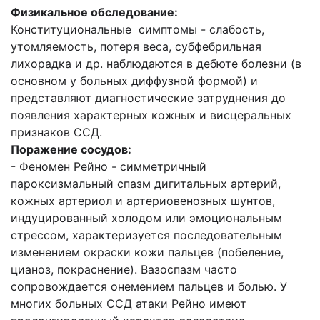
Физикальное обследование:
Конституциональные симптомы - сла­бость,
утомляемость, потеря веса, субфебрильная
лихорадка и др. наблюдают­ся в дебюте болезни (в
основном у больных диффузной формой) и
представляют диагностические затруднения до
появле­ния характерных кожных и висцераль­ных
признаков ССД.
Поражение сосудов:
- Феномен Рейно - симметричный
пароксизмальный спазм дигитальных артерий,
кожных артериол и артериовенозных шунтов,
индуцированный холодом или эмоциональным
стрессом, характеризуется последовательным
изменением окраски кожи пальцев (побеление,
цианоз, покраснение). Вазоспазм часто
сопровождается онемением пальцев и болью. У
многих больных ССД атаки Рейно имеют