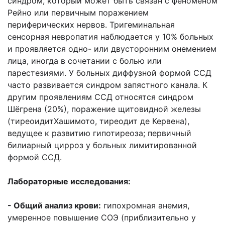
синдром, который может быть связан с феноменом
Рейно или первичным поражением
периферических нервов. Тригеминальная
сенсорная невропатия наблюдается у 10% больных
и проявляется одно- или двусторонним онемением
лица, иногда в сочетании с болью или
парестезиями. У больных диффузной формой ССД
часто развивается синдром запястного канала. К
другим проявлениям ССД относятся синдром
Шёгрена (20%), поражение щитовидной железы
(тиреоидитХашимото, тиреодит де Кервена),
ведущее к развитию гипотиреоза; первичный
билиарный цирроз у больных лимитированной
формой ССД.
Лабораторные исследования:
- Общий анализ крови:
гипохромная анемия,
умеренное повышение СОЭ (приблизительно у