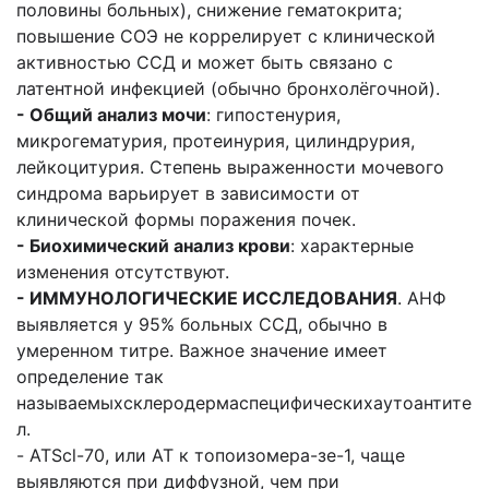
половины больных), снижение гематокрита;
повышение СОЭ не коррелирует с клинической
активностью ССД и может быть связано с
латентной инфекцией (обычно бронхолёгочной).
- Общий анализ мочи
: гипостенурия,
микрогематурия, протеинурия, цилиндрурия,
лейкоцитурия. Степень выраженности мочевого
синдрома варьирует в зависимости от
клинической формы поражения почек.
- Биохимический анализ крови
: характерные
изменения отсутствуют.
- ИММУНОЛОГИЧЕСКИЕ ИССЛЕДОВАНИЯ
. АНФ
выявляется у 95% больных ССД, обычно в
умеренном титре. Важное значение имеет
определение так
называемыхсклеродермаспецифическихаутоантите
л.
- ATScl-70, или AT к топоизомера-зе-1, чаще
выявляются при диффузной, чем при