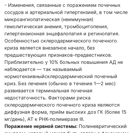
- Изменения, связанные с поражением почечных
сосудов и артериальной гипертензией, в том числе
микроангиопатическая (неиммунная)
гемолитическая анемия, тромбоцитопения,
гипертензионная энцефалопатия и ретинопатия.
Особенностью склеродермического почечного
криза является внезапное начало, без
предшествующих признаков-предвестников.
Приблизительно у 10% больных повышения АД не
наблюдается — так называемый
нормотензивныйсклеродермический почечный
криз. Без лечения (обычно в течение 1—2 мес)
развивается терминальная почечная
недостаточность. Факторами риска
склеродермического почечного криза являются
диффузная форма, приём высоких доз ГК (более 15
мг/день), AT к РНК-полимеразе III.
Поражение нервной системы:
Полиневритический