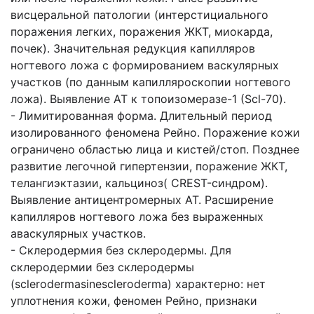
висцеральной патологии (интерстициального
поражения легких, поражения ЖКТ, миокарда,
почек). Значительная редукция капилляров
ногтевого ложа с формированием васкулярных
участков (по данным капилляроскопии ногтевого
ложа). Выявление АТ к топоизомеразе-1 (Scl-70).
- Лимитированная форма. Длительный период
изолированного феномена Рейно. Поражение кожи
ограничено областью лица и кистей/стоп. Позднее
развитие легочной гипертензии, поражение ЖКТ,
телангиэктазии, кальциноз( CREST-синдром).
Выявление антицентромерных АТ. Расширение
капилляров ногтевого ложа без выраженных
аваскулярных участков.
- Склеродермия без склеродермы. Для
склеродермии без склеродермы
(sclerodermasinescleroderma) характерно: нет
уплотнения кожи, феномен Рейно, признаки