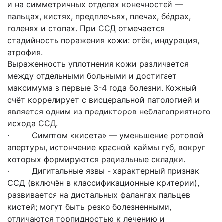
и на симметричных отделах конечностей —
пальцах, кистях, предплечьях, плечах, бёдрах,
голенях и стопах. При ССД отмечается
стадийность поражения кожи: отёк, индурация,
атрофия.
Выраженность уплотнения кожи различается
между отдельными больными и достигает
максимума в первые 3-4 года болезни. Кожный
счёт коррелирует с висцеральной патологией и
является одним из предикторов неблагоприятного
исхода ССД.
· Симптом «кисета» — уменьшение ротовой
апертуры, истончение красной каймы губ, вокруг
которых формируются радиальные складки.
· Дигитальные язвы - характерный признак
ССД (включён в классификационные критерии),
развивается на дистальных фалангах пальцев
кистей; могут быть резко болезненными,
отличаются торпидностью к лечению и