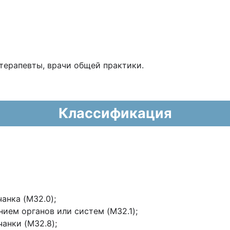
терапевты, врачи общей практики.
Классификация
анка (M32.0);
ием органов или систем (M32.1);
анки (M32.8);