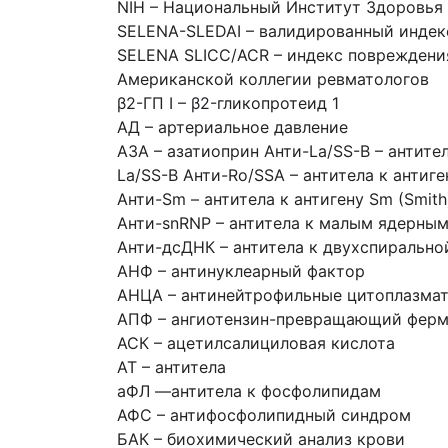
NIH – Национальный Институт Здоровья
SELENA-SLEDAI – валидированный индек
SELENA SLICC/ACR – индекс повреждени
Американской коллегии ревматологов
β2-ГП I – β2-гликопротеид 1
АД – артериальное давление
АЗА – азатиоприн Анти-La/SS-B – антител
La/SS-B Анти-Ro/SSA – антитела к антиг
Анти-Sm – антитела к антигену Sm (Smith
Анти-snRNP – антитела к малым ядерны
Анти-дсДНК – антитела к двухспиральн
АНФ – антинуклеарный фактор
АНЦА – антинейтрофильные цитоплазмат
АПФ – ангиотензин-превращающий ферме
АСК – ацетилсалициловая кислота
АТ – антитела
аФЛ —антитела к фосфолипидам
АФС – антифосфолипидный синдром
БАК – биохимический анализ крови