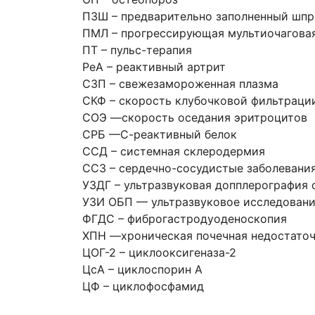
ПЗШ – предварительно заполненный шп
ПМЛ – прогрессирующая мультиочагова
ПТ – пульс-терапия
РеА – реактивный артрит
СЗП – свежезамороженная плазма
СКФ – скорость клубочковой фильтраци
СОЭ —скорость оседания эритроцитов
СРБ —С-реактивный белок
ССД – системная склеродермия
ССЗ – сердечно-сосудистые заболевани
УЗДГ – ультразвуковая допплерография 
УЗИ ОБП — ультразвуковое исследовани
ФГДС – фиброгастродуоденоскопия
ХПН —хроническая почечная недостато
ЦОГ-2 – циклооксигеназа-2
ЦсА – циклоспорин А
ЦФ – циклофосфамид