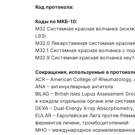
Код протокола:
Коды по МКБ-10:
M32 Системная красная волчанка (исклю
L93):
M32.0 Лекарственная системная красная
M32.1 Системная красная волчанка с п
M32.9 Системная красная волчанка неут
Сокращения, используемые в протокол
ACR – American College of Rheumatology
ANA – антинуклеарные антитела
BILAG – British Isles Lupus Assessment
в каждом отдельном органе или систем
DEXA – Dual-Energy X-ray Absorptiometr
EULAR – Европейская Лига против Ревм
ферментов печени, тромбоцитопенией
MHO – международное нормализованное