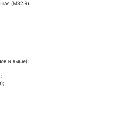
ная (M32.9).
лов и выше);
;
);