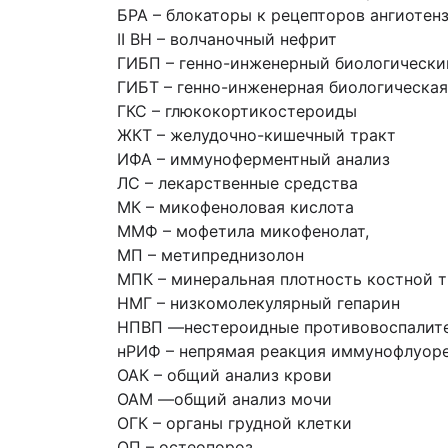
БРА – блокаторы к рецепторов ангиотен
II ВН – волчаночный нефрит
ГИБП – генно-инженерный биологически
ГИБТ – генно-инженерная биологическая
ГКС – глюкокортикостероиды
ЖКТ – желудочно-кишечный тракт
ИФА – иммуноферментный анализ
ЛС – лекарственные средства
МК – микофеноловая кислота
ММФ – мофетила микофенолат,
МП – метипреднизолон
МПК – минеральная плотность костной 
НМГ – низкомолекулярный гепарин
НПВП —нестероидные противовоспалит
нРИФ – непрямая реакция иммунофлуор
ОАК – общий анализ крови
ОАМ —общий анализ мочи
ОГК – органы грудной клетки
ОП – остеопороз