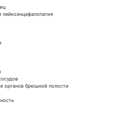
риц
я лейкоэнцефалопатия
и
я
сосудов
е органов брюшной полости
чность