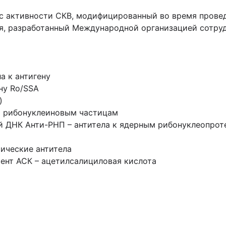
с активности СКВ, модифицированный во время прове
я, разработанный Международной организацией сотру
а к антигену
ену Ro/SSA
)
м рибонуклеиновым частицам
ой ДНК Анти-РНП – антитела к ядерным рибонуклеопро
ические антитела
нт АСК – ацетилсалициловая кислота