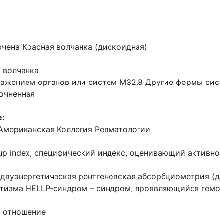
чена Красная волчанка (дискоидная)
 волчанка
оражением органов или систем M32.8 Другие формы си
очненная
е:
, Американская Коллегия Ревматологии
 Group index, специфический индекс, оценивающий акти
е
y, двуэнергетическая рентгеновская абсорбциометрия (
атизма HELLP-синдром – синдром, проявляющийся гем
 отношение