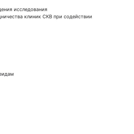
дения исследования
дничества клиник СКВ при содействии
теидам