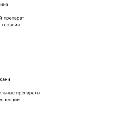
зина
й препарат
 терапия
ткани
ельные препараты
есценции