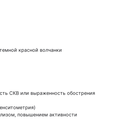
стемной красной волчанки
вность СКВ или выраженность обострения
денситометрия)
олизом, повышением активности