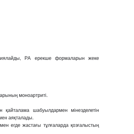
циялайды, РА ерекше формаларын жеке
арының моноартриті.
ен қайталама шабуылдармен мінезделетін
мен аяқталады.
 мен егде жастағы тұлғаларда қозғалыстың