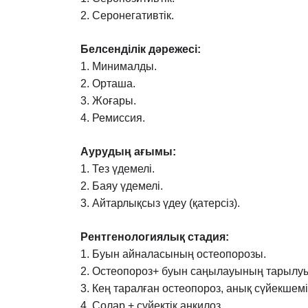
2. Серонегативтік.
Белсенділік дəрежесі:
1. Минималды.
2. Орташа.
3. Жоғары.
4. Ремиссия.
Аурудың ағымы:
1. Тез үдемелі.
2. Баяу үдемелі.
3. Айтарлықсыз үдеу (қатерсіз).
Рентгенологиялық стадия:
1. Буын айналасының остеопорозы.
2. Остеопороз+ буын саңылауының тарылуы 
3. Кең таралған остеопороз, анық сүйекшем
4. Солар + сүйектік анкилоз.