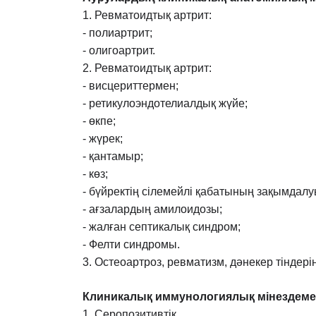
1. Ревматоидтық артрит:
- полиартрит;
- олигоартрит.
2. Ревматоидтық артрит:
- висцериттермен;
- ретикулоэндотелиалдық жүйе;
- өкпе;
- жүрек;
- қантамыр;
- көз;
- бүйректің сілемейлі қабатының зақымдал
- ағзалардың амилоидозы;
- жалған септикалық синдром;
- Фелти синдромы.
3. Остеоартроз, ревматизм, дəнекер тінде
Клиникалық иммунологиялық мінездеме
1. Серопозитивтік.