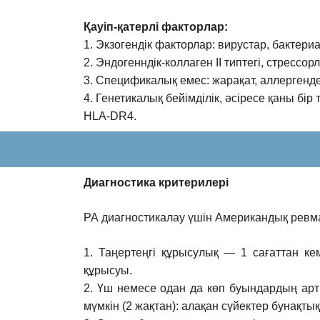
Қауіп-қатерлі факторлар:
1. Экзогендік факторлар: вирустар, бактери
2. Эндогенндік-коллаген II типтегі, стрессо
3. Спецификалық емес: жарақат, аллергенде
4. Генетикалық бейімділік, əсіресе қаны бір
HLA-DR4.
Диагностика критерилері
РА диагностикалау үшін Американдық рев
1. Таңертеңгі құрысулық — 1 сағаттан к
құрысуы.
2. Үш немесе одан да көп буындардың ар
мүмкін (2 жақтан): алақан
сүйектер бунақты