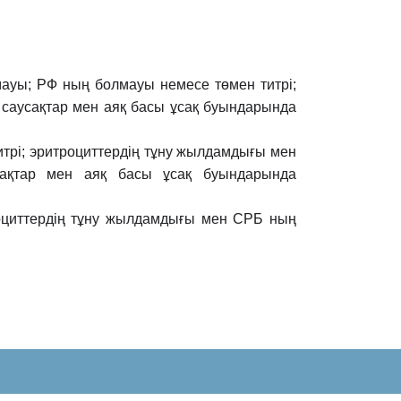
лмауы; РФ ның болмауы немесе төмен титрі;
 саусақтар
мен аяқ басы ұсақ буындарында
итрі; эритроциттердің тұну жылдамдығы мен
сақтар мен аяқ басы ұсақ
буындарында
оциттердің тұну жылдамдығы мен СРБ ның