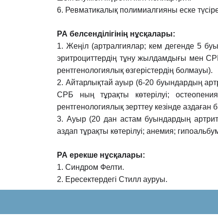
6. Ревматикалық полимиалгияны еске түсіре
РА белсенділігінің нұсқалары:
1. Жеңіл (артралгиялар; кем дегенде 5 бу
эритроциттердің тұну
жылдамдығы мен СРБ 
рентгенологиялық өзгерістердің болмауы).
2. Айтарлықтай ауыр (6-20 буындардың арт
СРБ ның тұрақты көтерілуі;
остеопени
рентгенологиялық зерттеу кезінде аздаған 
3. Ауыр (20 дан астам буындардың артри
аздап тұрақты көтерілуі; анемия;
гипоальбум
РА ерекше нұсқалары:
1. Синдром Фелти.
2. Ересектердегі Стилл ауруы.