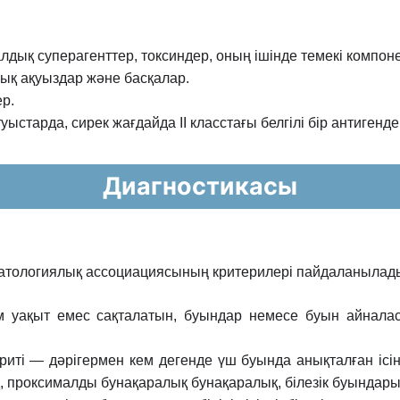
алдық суперагенттер, токсиндер, оның ішінде
темекі компонен
рлық ақуыздар жəне басқалар.
р.
 туыстарда, сирек жағдайда II класстағы
белгілі бір антиге
Диагностикасы
матологиялық ассоциациясының критерилері
пайдаланылады 
ем уақыт емес сақталатын, буындар немесе буын
айналас
триті — дəрігермен кем дегенде үш буында
анықталған іс
қ, проксималды бунақаралық бунақаралық, білезік буындар