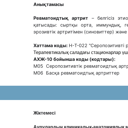
Анықтамасы
Ревматоидтық артрит
– белгісіз эти
қатысады: сыртқы орта, иммундық, 
эрозивтік артритімен (синовиттер) жəне
Хаттама коды:
H-Т-022 "Серопозитивті 
Терапевтикалық саладағы
стационар
лар үш
АХЖ-10 бойынша коды (кодтары):
M05 Серопозитивтік ревматоидтық арт
M06 Басқа ревматоидтық артриттер
Жіктемесі
Аурулардың клиникалық-анатомиялық м