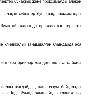
 сүйектер бунақтық жəне проксималды алақан
: алақан сүйектер бунақтық, проксималды
 буын айналасында орналасатын теріасты
е клиникалық зақымдалған буындарда аса
ейінгі критерийлер кем дегенде 6 апта бойы
, жалпы жағдайдың нашарлауы байқалады
з кезегінде буындардың
айқын клиникалық