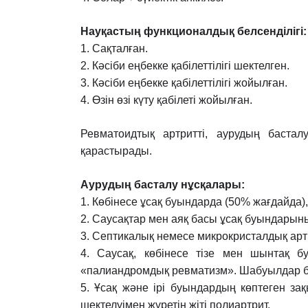
Науқастың функционалдық белсенділігі:
1. Сақталған.
2. Кəсіби еңбекке қабілеттілігі шектелген.
3. Кəсіби еңбекке қабілеттілігі жойылған.
4. Өзін өзі күту қабілеті жойылған.
Ревматоидтық артритті, аурудың бастал
қарастырады.
Аурудың басталу нұсқалары:
1. Көбінесе ұсақ буындарда (50% жағдайда)
2. Саусақтар мен аяқ басы ұсақ буындарын
3. Септикалық немесе микрокристалдық артри
4. Саусақ, көбінесе тізе мен шынтақ б
«палиандромдық ревматизм».
Шабуылдар б
5. Ұсақ жəне ірі буындардың көптеген з
шектелуімен жүретін жіті
полиартрит.