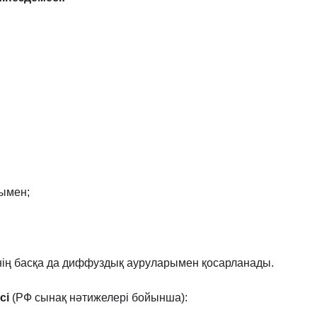
уымен;
рінің басқа да диффуздық ауруларымен
қосарланады.
сі
(РФ сынақ нəтижелері бойынша):