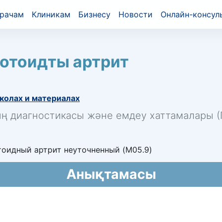
рачам
Клиникам
Бизнесу
Новости
Онлайн-консул
мотоидты артрит
колах и материалах
ың диагностикасы және емдеу хаттамалары (П
оидный артрит неуточненный (M05.9)
Анықтамасы