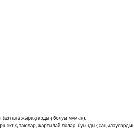
(аз ғана жырақтардың болуы мүмкін).
іршектік, таюлар, жартылай тюлар, буындық
саңылаулардың 