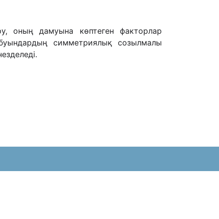
ру, оның дамуына көптеген факторлар
 буындардың симметриялық созылмалы
езделеді.