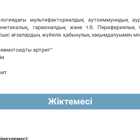
ологиядағы мультифакториалдық аутоиммунндық ау
генетикалық, гармоналдық жəне т.б. Перифериялық
 ішкі ағзалардың жүйелік қабынулық зақымдалуымен мін
ревмотоидты артрит"
ін
рит
Жіктемесі
інездемесі: