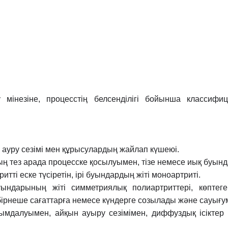
у мінезіне, процесстің белсенділігі бойынша
классифи
, ауру сезімі мен құрысулардың жайлап
күшеюі.
ың тез арада процесске қосылуымен, тізе
немесе иық буынд
тті еске түсіретін, ірі буындардың жіті
моноартриті.
уындарының жіті симметриялық полиартриттері,
көптег
ірнеше сағаттарға немесе күндерге созылады жəне сауығу
ақымдалуымен, айқын ауыру сезімімен,
диффуздық ісіктер