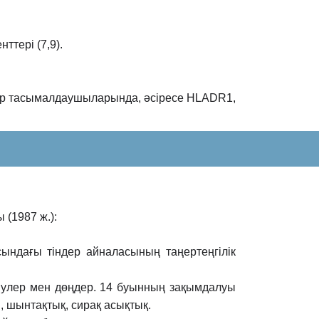
ттері (7,9).
ндер тасымалдаушыларында, əсіресе HLADR1,
(1987 ж.):
ындағы тіндер айналасының таңертеңгілік
інулер мен дөңдер. 14 буынның зақымдалуы
ы,
шынтақтық, сирақ асықтық.