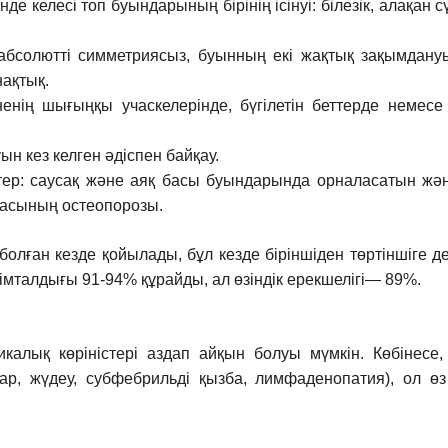
де келесі топ буындарының бірінің ісінуі:
білезік, алақан
 абсолютті симметриясыз, буынның екі жақтық
зақымдануы
нақтық.
енің шығыңқы учаскелерінде, бүгілетін беттерде
немесе
н кез келген əдіспен байқау.
істер: саусақ жəне аяқ басы буындарында
орналасатын жəн
асының остеопорозы.
болған кезде қойылады, бұл кезде біріншіден
төртіншіге д
імталдығы 91-94% құрайды, ал өзіндік ерекшелігі— 89%.
икалық көріністері аздап айқын болуы мүмкін.
Көбінесе
ар, жүдеу, субфебрильді қызба, лимфаденопатия), ол ө