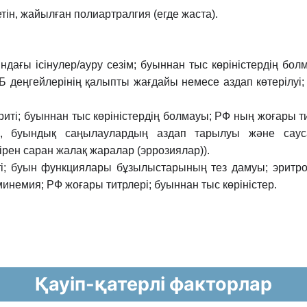
тін, жайылған полиартралгия (егде жаста).
ындағы ісінулер/ауру сезім; буыннан тыс
көріністердің бо
деңгейлерінің қалыпты жағдайы немесе аздап көтерілуі;
риті; буыннан тыс көріністердің болмауы; РФ
ның жоғары т
я, буындық саңылаулардың аздап тарылуы жəне сау
бірен саран жалақ жаралар
(эррозиялар)).
ті; буын функциялары бұзылыстарының тез
дамуы; эритр
инемия; РФ жоғары титрлері; буыннан тыс көріністер.
Қауіп-қатерлі факторлар