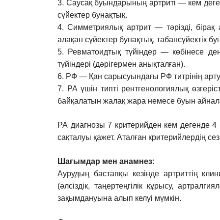
3. Саусақ буындарының артриті — кем деген
сүйектер бунақтық.
4. Симметриялық артрит — тəрізді, бірақ
алақан сүйектер бунақтық,
табансүйектік бу
5. Ревматоидтық түйіндер — көбінесе ден
түйіндері (дəрігермен анықталған).
6. РФ — Қан сарысуындағы РФ титрінің артуы
7. РА үшін типті рентгенологиялық өзгер
байқалатын жалақ жара
немесе буын айнал
РА диагнозы 7 критерийден кем дегенде 4 
сақталуы қажет. Аталған
критерийлердің сез
Шағымдар мен анамнез:
Аурудың бастапқы кезінде артриттің клин
(əлсіздік, таңертеңгілік құрысу,
артралгиял
зақымдануына алып келуі мүмкін.