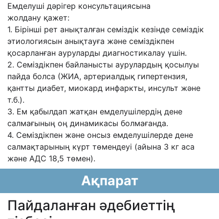
Емделуші дəрігер консультациясына
жолдану
қажет:
1. Бірінші рет анықталған семіздік кезінде семіздік
этиологиясын анықтауға жəне
семіздікпен
қосарланған ауруларды диагностикалау үшін.
2. Семіздікпен байланысты аурулардың қосылуы
пайда болса (ЖИА, артериалдық
гипертензия,
қантты диабет, миокард инфаркты, инсульт жəне
т.б.).
3. Ем қабылдап жатқан емделушілердің дене
салмағының оң динамикасы болмағанда.
4. Семіздікпен жəне онсыз емделушілерде дене
салмақтарының күрт төмендеуі (айына 3
кг аса
жəне АДС 18,5 төмен).
Ақпарат
Пайдаланған әдебиеттің