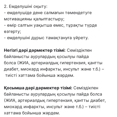
2. Емделушіні оқыту:
- емделушіде дене салмағын төмендетуге
мотивацияны қалыптастыру;
- өмір салтын уақытша емес, тұрақты түрде
өзгерту;
- емделушіні дұрыс тамақтануға үйрету.
Негізгі дəрі дəрмектер тізімі:
Семіздікпен
байланысты аурулардың қосылуы пайда
болса
(ЖИА, артериалдық гипертензия, қантты
диабет, миокард инфаркты, инсульт жəне т.б.) –
тиісті хаттама бойынша жəрдем.
Қосымша дəрі дəрмектер тізімі:
Семіздікпен
байланысты аурулардың қосылуы пайда
болса
(ЖИА, артериалдық гипертензия, қантты диабет,
миокард инфаркты, инсульт жəне
т.б.)
– тиісті
хаттама бойынша жəрдем.