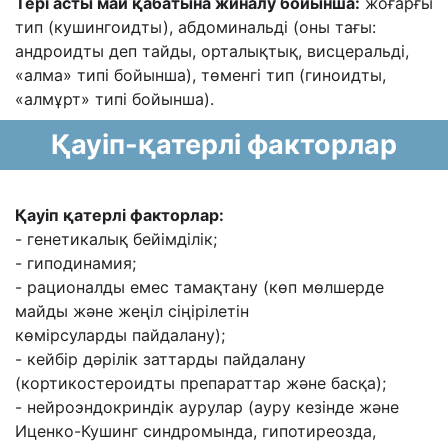
Тері асты май қабатына жиналу бойынша:
жоғарғы
тип (кушингоидты), абдоминальді
(оны тағы:
андроидты деп тайды, орталықтық, висцеральді,
«алма» типі бойынша),
төменгі тип (гиноидты,
«алмұрт» типі бойынша).
Қауіп-қатерлі факторлар
Қауіп қатерлі факторлар:
- генетикалық бейімділік;
- гиподинамия;
- рационалды емес тамақтану (көп мөлшерде
майды жəне жеңіл сіңірілетін
көмірсуларды
пайдалану);
- кейбір дəрілік заттарды пайдалану
(кортикостероидты препараттар жəне басқа);
- нейроэндокриндік аурулар (ауру кезінде жəне
Иценко-Кушинг синдромында,
гипотиреозда,