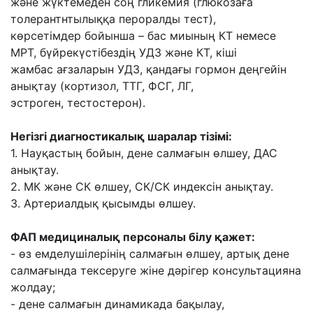
жəне
жүктемеден соң гликемия (глюкозаға
толерантнтылыққа пероралды тест),
көрсетімдер
бойынша – бас миының КТ немесе
МРТ, бүйрекүстібездің УДЗ жəне КТ, кіші
жамбас
ағзаларын УДЗ, қандағы гормон деңгейін
анықтау (кортизол, ТТГ, ФСГ, ЛГ,
эстроген,
тестостерон).
Негізгі диагностикалық шаралар тізімі:
1. Науқастың бойын, дене салмағын өлшеу, ДАС
анықтау.
2. МК жəне СК өлшеу, СК/СК индексін анықтау.
3. Артериалдық қысымды өлшеу.
ФАП медициналық персоналы білу қажет:
- өз емделушілерінің салмағын өлшеу, артық дене
салмағында тексеруге жіне дəрігер
консультацияна
жолдау;
- дене салмағын динамикада бақылау,