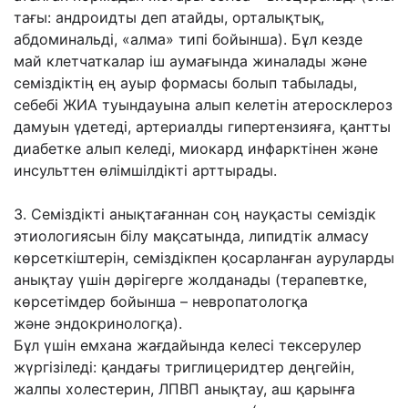
тағы: андроидты деп атайды,
орталықтық,
абдоминальді, «алма» типі бойынша). Бұл кезде
май клетчаткалар іш
аумағында жиналады жəне
семіздіктің ең ауыр формасы болып табылады,
себебі ЖИА
туындауына алып келетін атеросклероз
дамуын үдетеді, артериалды гипертензияға,
қантты
диабетке алып келеді, миокард инфарктінен жəне
инсульттен өлімшілдікті
арттырады.
3. Семіздікті анықтағаннан соң науқасты семіздік
этиологиясын білу мақсатында,
липидтік алмасу
көрсеткіштерін, семіздікпен қосарланған ауруларды
анықтау үшін
дəрігерге жолданады (терапевтке,
көрсетімдер бойынша – невропатологқа
жəне
эндокринологқа).
Бұл үшін емхана жағдайында келесі тексерулер
жүргізіледі: қандағы
триглицеридтер деңгейін,
жалпы холестерин, ЛПВП анықтау, аш қарынға