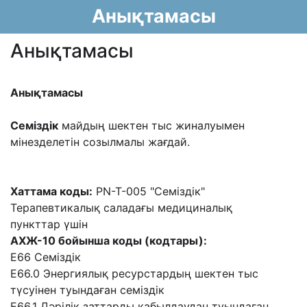
Анықтамасы
Анықтамасы
Анықтамасы
Семіздік
майдың шектен тыс жиналуымен
мінезделетін созылмалы
жағдай.
Хаттама коды:
PN-T-005 "Семіздік"
Терапевтикалық саладағы медициналық
пункттар үшін
АХЖ-10 бойынша коды (кодтары):
E66 Семіздік
E66.0 Энергиялық ресурстардың шектен тыс
түсуінен туындаған семіздік
E66.1 Дəрілік заттарды қабылдаудан туындаған