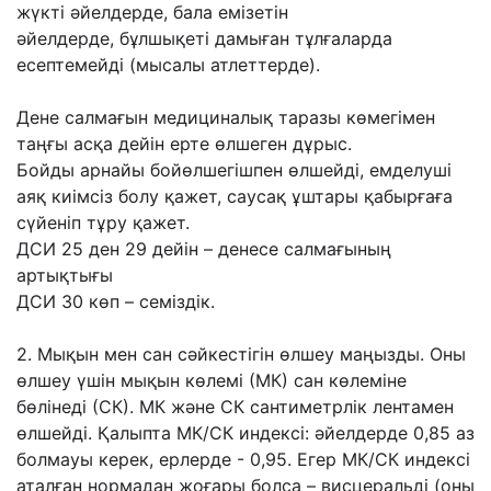
жүкті əйелдерде, бала емізетін
əйелдерде,
бұлшықеті дамыған тұлғаларда
есептемейді (мысалы атлеттерде).
Дене салмағын медициналық таразы көмегімен
таңғы асқа дейін ерте өлшеген дұрыс.
Бойды арнайы бойөлшегішпен өлшейді, емделуші
аяқ киімсіз болу қажет, саусақ ұштары
қабырғаға
сүйеніп тұру қажет.
ДСИ 25 ден 29 дейін – денесе салмағының
артықтығы
ДСИ 30 көп – семіздік.
2. Мықын мен сан сəйкестігін өлшеу маңызды. Оны
өлшеу үшін мықын көлемі (МК) сан
көлеміне
бөлінеді (СК). МК жəне СК сантиметрлік лентамен
өлшейді.
Қалыпта МК/СК индексі: əйелдерде 0,85 аз
болмауы керек, ерлерде - 0,95. Егер МК/СК
индексі
аталған нормадан жоғары болса – висцеральді (оны