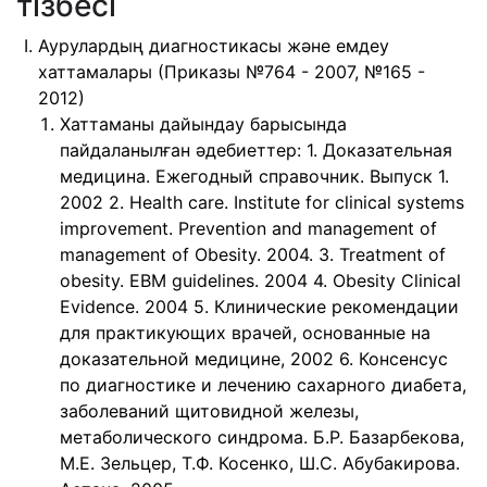
тізбесі
Аурулардың диагностикасы және емдеу
хаттамалары (Приказы №764 - 2007, №165 -
2012)
Хаттаманы дайындау барысында
пайдаланылған əдебиеттер: 1. Доказательная
медицина. Ежегодный справочник. Выпуск 1.
2002 2. Health care. Institute for clinical systems
improvement. Prevention and management of
management of Obesity. 2004. 3. Treatment of
obesity. EBM guidelines. 2004 4. Obesity Clinical
Еvidence. 2004 5. Клинические рекомендации
для практикующих врачей, основанные на
доказательной медицине, 2002 6. Консенсус
по диагностике и лечению сахарного диабета,
заболеваний щитовидной железы,
метаболического синдрома. Б.Р. Базарбекова,
М.Е. Зельцер, Т.Ф. Косенко, Ш.С. Абубакирова.