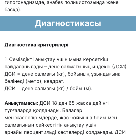
гипогонадизмде, анабез поликистозында жəне
басқа).
Диагностикасы
Диагностика критерилері
1. Семіздікті анықтау үшін мына көрсеткіш
пайдаланылады – дене салмағының индексі
(ДСИ).
ДСИ = дене салмағы (кг), бойының ұзындығына
бөлінеді (метр), квадрат.
ДСИ
= дене салмағы (кг) / бойы (м).
Анықтамасы:
ДСИ 18 ден 65 жасқа дейінгі
тұлғаларда қолданады. Балалар
мен
жасөспірімдерде, жас бойынша бойы мен
салмағының сəйкестігін анықтау үшін
арнайы
перцентильді кестелерді қолданады. ДСИ