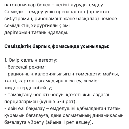
патологиялар
болса – негізгі ауруды емдеу.
Семіздікті емдеу үшін препараттар (орлистат,
сибутрамин,
рибонамант жəне басқалар) немесе
семіздіктің хирургиялық емі
дəрігермен
тағайындалады.
Семіздіктің барлық фомасында ұсынылады:
1. Өмір салтын өзгерту:
- белсенді режим;
- рационның калориялылығын төмендету: майлы,
тəтті, картоп тағамадырн шектеу, жеміс-
жидектерді көбейту;
- тамақтану бөлікті болуы қажет: жиі, аздаған
порциялармен (күніне 5-6 рет);
- өзін өзі бақылау – емделушіні қабылданған тағам
құрамын бағалауға, дене салмағының
динамикасын
бағалауға үйрету (айына 1 рет өлшеу).