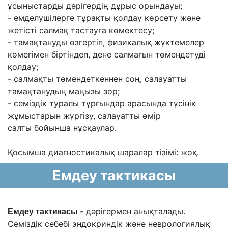
ұсыныстарды дəрігердің дұрыс орындауы;
- емделушілерге тұрақты қолдау көрсету жəне
жетісті салмақ тастауға көмектесу;
- тамақтануды өзгертіп, физикалық жүктемелер
көмегімен біртіндеп, дене салмағын
төмендетуді
қолдау;
- салмақты төмендеткеннен соң, салауатты
тамақтанудың маңызы зор;
- семіздік туралы тұрғындар арасында түсінік
жұмыстарын жүргізу, салауатты өмір
салты
бойынша нұсқаулар.
Қосымша диагностикалық шаралар тізімі: жоқ.
Емдеу тактикасы
-
д
əрігермен анықталады.
Емдеу тактикасы
Семіздік себебі эндокриндік жəне неврологиялық