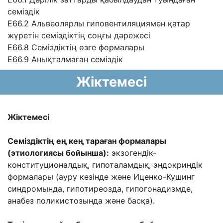
семіздік
E66.2 Альвеолярлы гиповентиляциямен қатар
жүретін семіздіктің соңғы дəрежесі
E66.8 Семіздіктің өзге формалары
E66.9 Анықталмаған семіздік
Жіктемесі
Жіктемесі
Семіздіктің ең кең тараған формалары
(этиологиясы бойынша):
экзогендік-
конституционалдық, гипоталамдық, эндокриндік
формалары (ауру кезінде жəне Иценко-
Кушинг
синдромында, гипотиреозда, гипогонадизмде,
анабез поликистозында жəне
басқа).