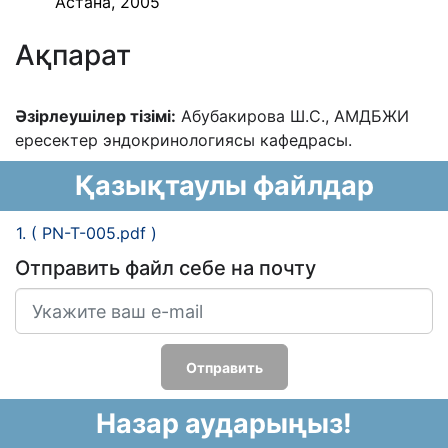
Астана, 2005
Ақпарат
Əзірлеушілер тізімі:
Абубакирова Ш.С.,
АМДБЖИ
ересектер эндокринологиясы
кафедрасы.
Қазықтаулы файлдар
1. ( PN-T-005.pdf )
Отправить файл себе на почту
Отправить
Назар аударыңыз!