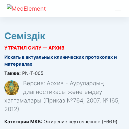
Семіздік
УТРАТИЛ СИЛУ — АРХИВ
Искать в актуальных клинических протоколах и
материалах
Также:
PN-T-005
Версия: Архив - Аурулардың
диагностикасы және емдеу
хаттамалары (Приказ №764, 2007, №165,
2012)
Категории МКБ:
Ожирение неуточненное (E66.9)