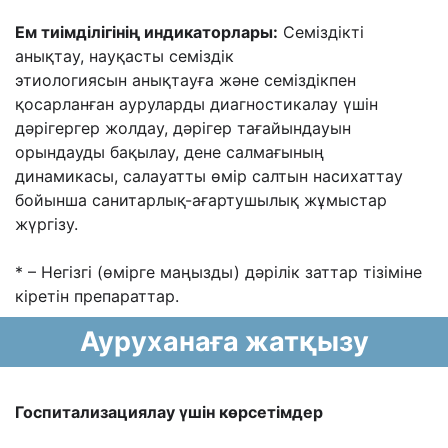
Ем тиімділігінің индикаторлары:
Семіздікті
анықтау, науқасты семіздік
этиологиясын
анықтауға жəне семіздікпен
қосарланған ауруларды диагностикалау үшін
дəрігергер
жолдау, дəрігер тағайындауын
орындауды бақылау, дене салмағының
динамикасы,
салауатты өмір салтын насихаттау
бойынша санитарлық-ағартушылық жұмыстар
жүргізу.
* – Негізгі (өмірге маңызды) дəрілік заттар тізіміне
кіретін препараттар.
Ауруханаға жатқызу
Госпитализациялау үшін көрсетімдер