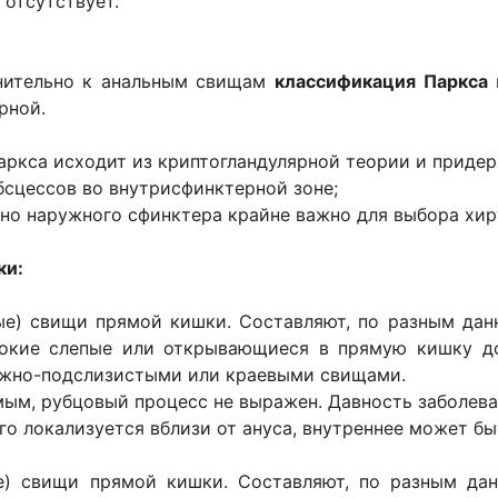
 отсутствует.
нительно к анальным свищам
классификация Паркса
и
орной.
ркса исходит из криптогландулярной теории и приде
бсцессов во внутрисфинктерной зоне;
но наружного сфинктера крайне важно для выбора хир
ки:
ые) свищи прямой кишки. Составляют, по разным да
окие слепые или открывающиеся в прямую кишку до
ожно-подслизистыми или краевыми свищами.
мым, рубцовый процесс не выражен. Давность заболев
о локализуется вблизи от ануса, внутреннее может быт
е) свищи прямой кишки. Составляют, по разным да