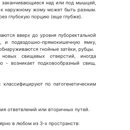
, заканчивающиеся над или под мышцей,
а к наружному жому может быть разным.
рез глубокую порцию (еще глубже).
маются вверх до уровня пуборектальной
, и подвздошно-прямокишечную ямку,
 обнаруживаются гнойные затёки, рубцы.
 новых свищевых отверстий, иногда
ю - возникает подковообразный свищ.
х классифицируют по патогенетическим
ия ответвле­ний или вторичных путей.
ярно в любом из 3-х пространств: