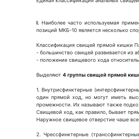
Единая классификация анальных свищей
I.
Наиболее часто используемая приме
позиций МКБ-10 является несколько сп
Классификация свищей прямой кишки Па
- большинство свищей развивается из а
- положение свищевого хода относитель
Выделяют
4 группы свищей прямой киш
1. Внутрисфинктерные (интерсфинктерн
один прямой ход, но могут иметь выс
промежности. Их называют также подк
Свищевой ход, как правило, бывает пря
Наружное свищевое отверстие чаше всег
2. Чрессфинктерные (транссфинктерны