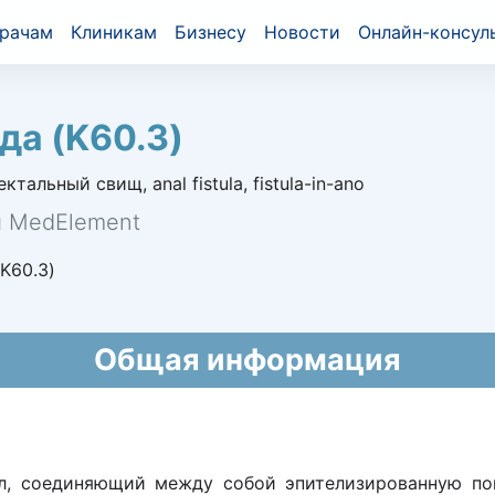
рачам
Клиникам
Бизнесу
Новости
Онлайн-консул
да (K60.3)
альный свищ, anal fistula, fistula-in-ano
й MedElement
K60.3)
Общая информация
л, соединяющий между собой эпителизированную пов