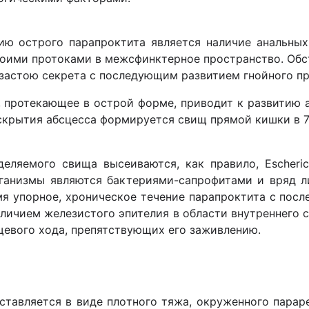
ю острого парапроктита является наличие анальных
воими протоками в межсфинктерное пространство. Обст
застою секрета с последующим развитием гнойного пр
 протекающее в острой форме, приводит к развитию а
скрытия абсцесса формируется свищ прямой кишки в 7
ляемого свища высеиваются, как правило, Escherichia
роорганизмы являются бактериями-сапрофитами и вряд 
емя упорное, хроническое течение парапроктита с п
наличием железистого эпителия в области внутреннего 
щевого хода, препятствующих его заживлению.
тавляется в виде плотного тяжа, окруженного параре