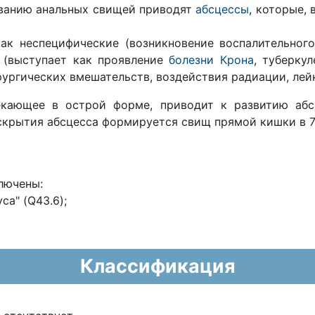
ованию анальных свищей приводят
абсцессы
, которые,
ак неспецифические (возникновение воспалительног
ы (выступает как проявление
болезни Крона
, туберку
ргических вмешательств, воздействия радиации, лейко
екающее в острой форме, приводит к развитию аб
скрытия абсцесса формируется свищ прямой кишки в 7
лючены:
а" (Q43.6);
Классификация