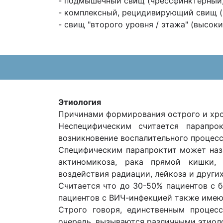
- подмышечный свищ (чрессфинктерный,
- комплексный, рецидивирующий свищ (
- свищ "второго уровня / этажа" (высо
Этиология
Причинами формирования острого и хрон
Неспецифическим считается парапрок
возникновение воспалительного процесса
Специфическим парапроктит может назыв
актиномикоза, рака прямой кишки, 
воздействия радиации, лейкоза и других
Считается что до 30-50% пациентов с 
пациентов с ВИЧ-инфекцией также имею
Строго говоря, единственным процес
очередь, вызываются различными этио