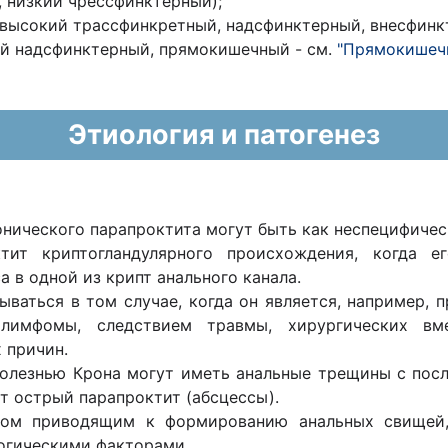
 низкий чрессфинктерный);
высокий трассфинкретный, надсфинктерный, внесфинк
кий надсфинктерный, прямокишечный - см.
"Прямокишечн
Этиология и патогенез
ического парапроктита могут быть как неспецифическ
тит криптогландулярного происхождения, когда е
 в одной из крипт анального канала.
аться в том случае, когда он является, например, п
лимфомы, следствием травмы, хирургических вмеш
 причин.
болезнью Крона могут иметь анальные трещины с по
т острый парапроктит (абсцессы).
сом приводящим к формированию анальных свищей,
логическими факторами.