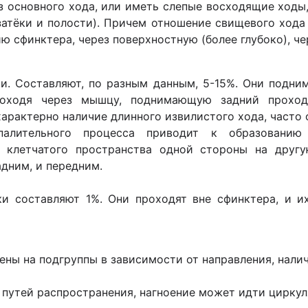
 основного хода, или иметь слепые восходящие ходы
атёки и полости). Причем отношение свищевого ход
 сфинктера, через поверхностную (более глубоко), че
. Составляют, по разным данным, 5-15%. Они подни
проходя через мышцу, поднимающую задний проход
характерно наличие длинного извилистого хода, часто
палительного процесса приводит к образованию
з клетчатого пространства одной стороны на другу
дним, и передним.
и составляют 1%. Они проходят вне сфинктера, и и
ны на подгруп­пы в зависимости от направления, налич
 путей распространения, нагноение может идти циркул