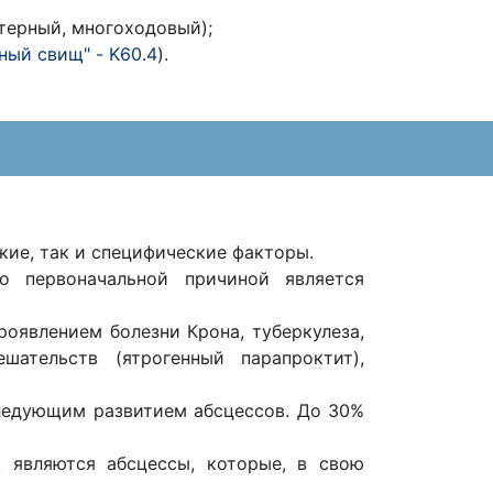
терный, многоходовый);
ый свищ" - K60.4
).
ие, так и специфические факторы.
го первоначальной причиной является
роявлением болезни Крона, туберкулеза,
ательств (ятрогенный парапроктит),
следующим развитием абсцессов. До 30%
 являются абсцессы, которые, в свою