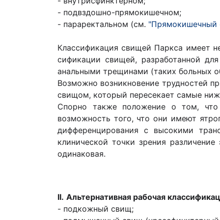
- внутрисфинктерном;
- подвздошно-прямокишечном;
- параректальном (см.
"Прямокишечный с
Классификация свищей Паркса имеет нек
сификации свищей, разработанной для
анальными трещинами (таких больных об
Возможно возникновение трудностей пр
свищом, который пересекает самые ниж
Спорно также положение о том, что
возможность того, что они имеют ятро
дифференцирования с высокими тран
клинической точки зрения различение 
одинаковая.
II.
Альтернативная рабочая классифика
- подкожный свищ;