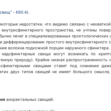
вищ" - K60.4
).
оторые недостатки, что видимо связано с нехваткой 
 внутрисфинктерного пространства, не учтены пове
ычно лечат в специализированных проктологических ц
и дифференцировании простого внутрисфинктерного 
ние волокна подкожной порции наружного сфинктера.
 надсфинктерные свищи могут возникать по крипто
генную природу). Крайне низкая распространенность
ссфинктерными свищами ставят под сомнение даже
этих двух типов свищей не имеет большого смысла,
ция
аноректальных свищей: