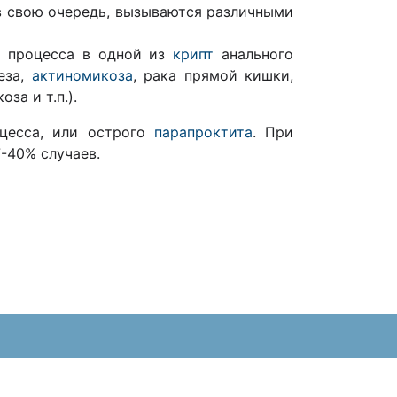
 в свою очередь, вызываются различными
о процесса в одной из
крипт
анального
леза,
актиномикоза
, рака прямой кишки,
за и т.п.).
сцесса, или острого
парапроктита
. При
-40% случаев.