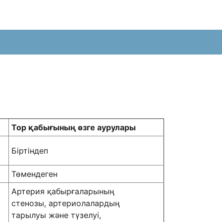
Тор қабығының өзге аурулары
Біртіндеп
Төмендеген
Артерия қабырғаларының
стенозы, артериолалардың
тарылуы жəне түзелуі,