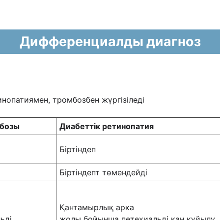
Дифференциалды диагноз
нопатиямен, тромбозбен жүргізіледі
мбозы
Диабеттік ретинопатия
Біртіндеп
Біртіндепт төмендейді
Қантамырлық арка
ьді
жолы бойынша петехиальді қан құйылу