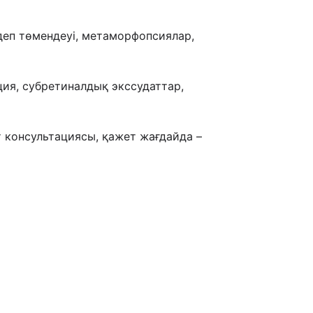
ндеп төмендеуі,
метаморфопсиялар,
ия, субретиналдық экссудаттар,
т консультациясы, қажет жағдайда –