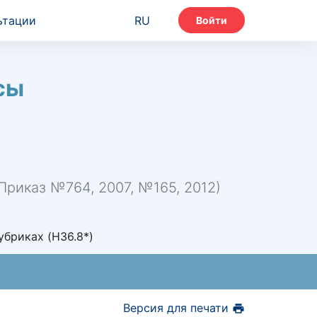
ьтации
RU
Войти
сы
риказ №764, 2007, №165, 2012)
бриках (H36.8*)
Версия для печати