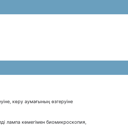
еуіне, көру аумағының өзгеруіне
елді лампа
көмегімен биомикроскопия,