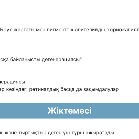
Брух жарғағы мен пигменттік
эпителийдің хориокапил
.
асқа байланысты дегенерациясы"
енерациясы
ар кезіндегі ретиналдық басқа да зақымдалулар
Жіктемесі
ік жəне тыртықтық деген үш түрін ажыратады.