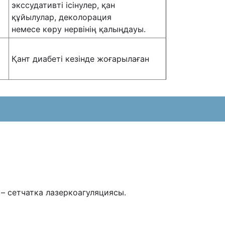
экссудативті ісінулер, қан
құйылулар, деколорация
немесе көру нервінің қалыңдауы.
Қант диабеті кезінде жоғарылаған
– сетчатка лазеркоагуляциясы.