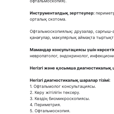
офтальмоскопия).
Инструменталдық зерттеулер:
п
ериметр
орталық скотома.
Офтальмоскопиялық: друзалар, сарғыш-
қанағулар,
макулярлық аймақта тыртықт
Мамандар консультациясы үшін көрсет
невропатолог, эндокринолог,
инфекциони
Негізгі жəне қосымша диагностикалық ш
Негізгі диагностикалық шаралар тізімі:
1. Офтальмолог консультациясы.
2. Көру жітілігін тексеру.
3. Көздің биомикроскопиясы.
4. Периметрия.
5. Офтальмоскопия.