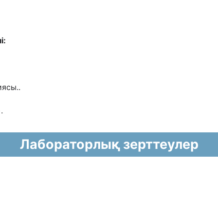
і:
иясы..
.
Лабораторлық зерттеулер