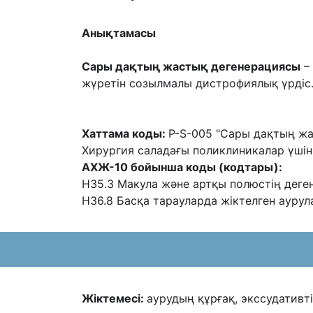
Анықтамасы
Сары дақтың жастық дегенерациясы
– 
жүретін созылмалы
дистрофиялық үрдіс
Хаттама коды:
P-S-005 "Сары дақтың ж
Хирургия саладағы поликлиникалар ү
шін
АХЖ-10 бойынша коды (кодтары):
H35.3 Макула жəне артқы полюстің дег
H36.8 Басқа тарауларда жіктелген аурул
Жіктемесі:
аурудың құрғақ, экссудативт