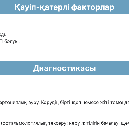
Қауіп-қатерлі факторлар
ді.
П болуы.
Диагностикасы
ертониялық ауру. Көрудің біртіндеп немесе
жіті төменд
 (офтальмологиялық тексеру: көру жітілігін бағалау, щ