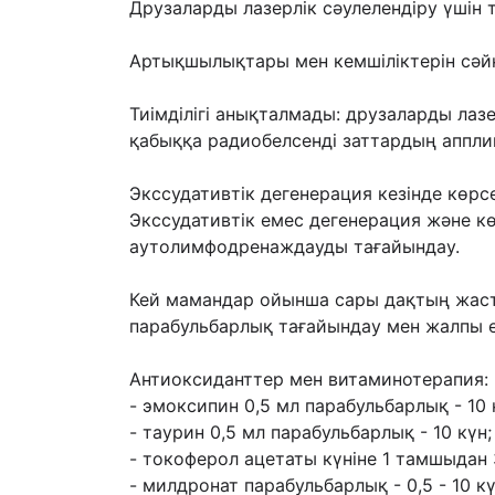
Друзаларды лазерлік сəулелендіру үшін т
Артықшылықтары мен кемшіліктерін сəйк
Тиімділігі анықталмады: друзаларды лаз
қабыққа радиобелсенді заттардың
аппли
Экссудативтік дегенерация кезінде көрсе
Экссудативтік емес дегенерация жəне кө
аутолимфодренаждауды тағайындау.
Кей мамандар ойынша сары дақтың жаст
парабульбарлық тағайындау мен жалпы 
Антиоксиданттер мен витаминотерапия:
- эмоксипин 0,5 мл парабульбарлық - 10 
- таурин 0,5 мл парабульбарлық - 10 күн;
- токоферол ацетаты күніне 1 тамшыдан 
- милдронат парабульбарлық - 0,5 - 10 күн