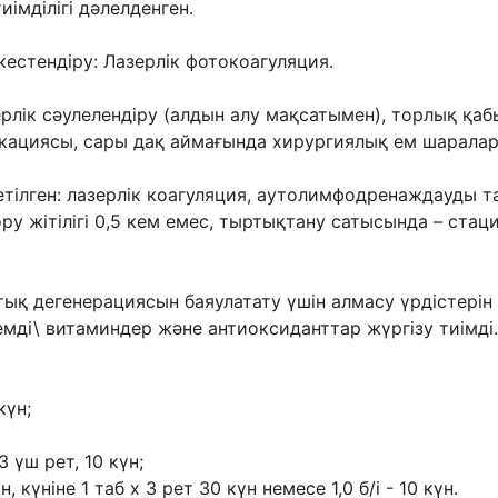
иімділігі дəлелденген.
естендіру: Лазерлік фотокоагуляция.
ерлік сəулелендіру (алдын алу мақсатымен),
торлық қаб
кациясы, сары дақ аймағында хирургиялық ем шаралар
тілген: лазерлік коагуляция,
аутолимфодренаждауды та
ру жітілігі 0,5 кем емес, тыртықтану сатысында –
стац
ық дегенерациясын баяулатату үшін алмасу
үрдістері
емді\
витаминдер жəне антиоксиданттар жүргізу тиімді.
күн;
3 үш рет,
10 күн;
, күніне 1 таб х 3 рет 30 күн немесе 1,0 б/і
- 10 күн.