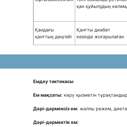
қан құйылудың көлем
Қандағы
Қантты диабет
қанттың деңгейі
кезінде жоғарылаған
Емдеу тактикасы
Ем мақсаты:
көру қызметін тұрақтандыр
Дəрі-дəрмексіз ем:
жалпы режим, диета 
Дəрі-дəрмектік ем
: