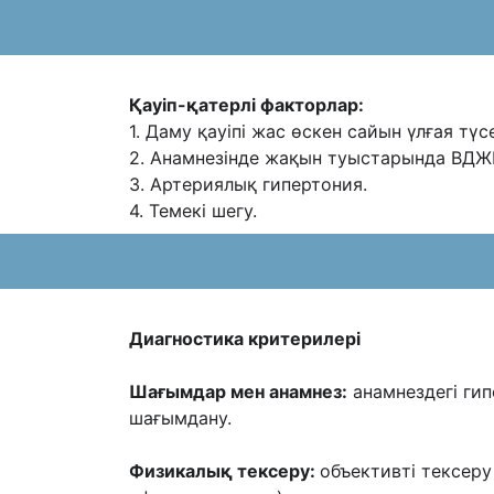
Қауіп-қатерлі факторлар:
1. Даму қауіпі жас өскен сайын үлғая түсе
2. Анамнезінде
жақын туыстарында ВДЖ
3. Артериялық гипертония.
4. Темекі шегу.
Диагностика критерилері
Шағымдар мен анамнез:
анамнездегі гип
шағымдану.
Физикалық тексеру:
объективті тексеру