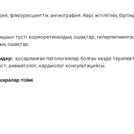
ия, флюоресценттік ангиография. Көрі жітілігінің бірті
ақшыл түсті
хориоретиналдық ошақтар, гиперпигментац
ық ошақтар.
імдер:
қосарланған патологиялар болған
кезде терапев
ст, ревматолог, кардиолог консультациясы.
аралар тізімі