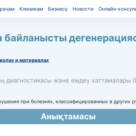
рачам
Клиникам
Бизнесу
Новости
Онлайн-консул
 байланысты дегенерация
колах и материалах
ың диагностикасы және емдеу хаттамалары (П
ушения при болезнях, классифицированных в других ру
Анықтамасы