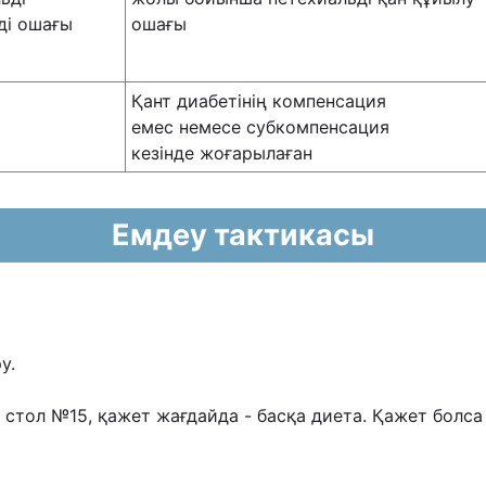
ді ошағы
ошағы
Қант диабетінің компенсация
емес немесе субкомпенсация
кезінде жоғарылаған
Емдеу тактикасы
у.
стол №15, қажет жағдайда - басқа диета.
Қажет болса 