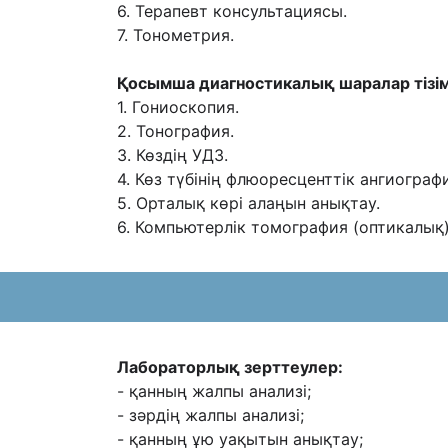
6. Терапевт консультациясы.
7. Тонометрия.
Қосымша диагностикалық шаралар тізім
1. Гониоскопия.
2. Тонография.
3. Көздің УДЗ.
4. Көз түбінің флюоресценттік ангиограф
5. Орталық көрі алаңын анықтау.
6. Компьютерлік томография (оптикалық)
Лабораторлық зерттеулер:
- қанның жалпы анализі;
- зəрдің жалпы анализі;
- қанның ұю
уақытын анықтау;