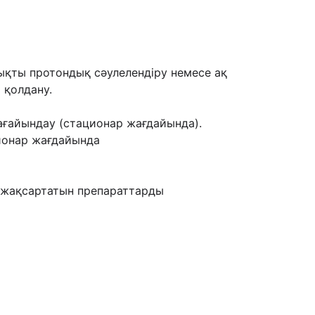
ықты протондық сəулелендіру немесе ақ
 қолдану.
ғайындау (стационар жағдайында).
ионар жағдайында
н жақсартатын препараттарды