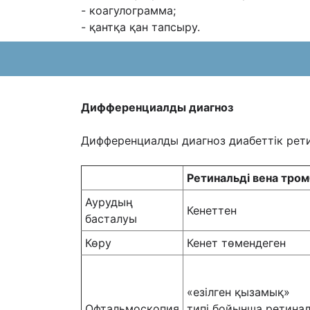
- коагулограмма;
- қантқа қан тапсыру.
Дифференциалды диагноз
Дифференциалды диагноз диабеттік рети
Ретинальді вена тро
Аурудың
Кенеттен
басталуы
Көру
Кенет төмендеген
«езілген қызамық»
Офтальмоскопия
типі бойынша ретинал