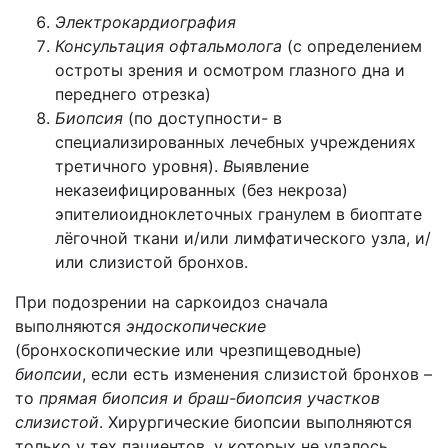
Электрокардиография
Консультация офтальмолога
(с определением
остроты зрения и осмотром глазного дна и
переднего отрезка)
Биопсия
(по доступности- в
специализированных лечебных учреждениях
третичного уровня).
В
ыявление
неказеифицированных (без некроза)
эпителиоидноклеточных гранулем в биоптате
лёгочной ткани и/или лимфатического узла, и/
или слизистой бронхов.
При подозрении на саркоидоз сначала
выполняются
эндоскопические
(бронхоскопические или чрезпищеводные)
биопсии
, если есть изменения слизистой бронхов –
то
прямая биопсия и браш-биопсия участков
слизистой
. Хирургические биопсии выполняются
только у тех пациентов, у которых не удалось