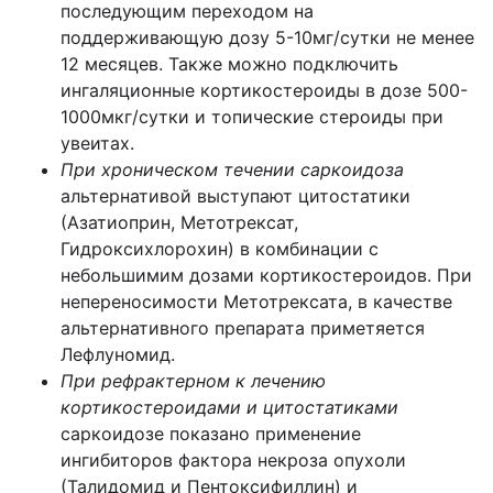
последующим переходом на
поддерживающую дозу 5-10мг/сутки не менее
12 месяцев. Также можно подключить
ингаляционные кортикостероиды в дозе 500-
1000мкг/сутки и топические стероиды при
увеитах.
При хроническом течении саркоидоза
альтернативой выступают цитостатики
(Азатиоприн, Метотрексат,
Гидроксихлорохин) в комбинации с
небольшимим дозами кортикостероидов. При
непереносимости Метотрексата, в качестве
альтернативного препарата приметяется
Лефлуномид.
При рефрактерном к лечению
кортикостероидами и цитостатиками
саркоидозе показано применение
ингибиторов фактора некроза опухоли
(Талидомид и Пентоксифиллин) и