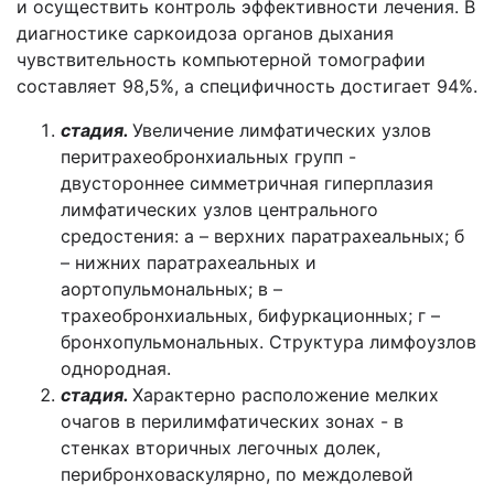
и осуществить контроль эффективности лечения. В
диагностике саркоидоза органов дыхания
чувствительность компьютерной томографии
составляет 98,5%, а специфичность достигает 94%.
стадия.
Увеличение лимфатических узлов
перитрахеобронхиальных групп -
двустороннее симметричная гиперплазия
лимфатических узлов центрального
средостения: а – верхних паратрахеальных; б
– нижних паратрахеальных и
аортопульмональных; в –
трахеобронхиальных, бифуркационных; г –
бронхопульмональных. Структура лимфоузлов
однородная.
стадия.
Характерно расположение мелких
очагов в перилимфатических зонах - в
стенках вторичных легочных долек,
перибронховаскулярно, по междолевой