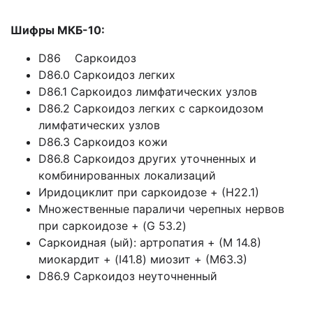
Шифры МКБ-10:
D86 Саркоидоз
D86.0 Саркоидоз легких
D86.1 Саркоидоз лимфатических узлов
D86.2 Саркоидоз легких с саркоидозом
лимфатических узлов
D86.3 Саркоидоз кожи
D86.8 Саркоидоз других уточненных и
комбинированных локализаций
Иридоциклит при саркоидозе + (Н22.1)
Множественные параличи черепных нервов
при саркоидозе + (G 53.2)
Саркоидная (ый): артропатия + (М 14.8)
миокардит + (I41.8) миозит + (М63.3)
D86.9 Саркоидоз неуточненный