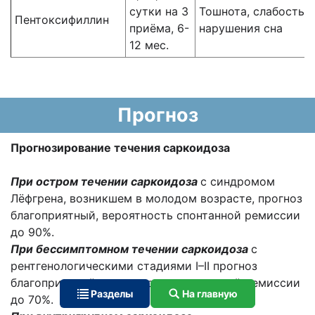
сутки на 3
Тошнота, слабость,
Пентоксифиллин
приёма, 6-
нарушения сна
12 мес.
Прогноз
Прогнозирование течения саркоидоза
При остром течении саркоидоза
с синдромом
Лёфгрена, возникшем в молодом возрасте, прогноз
благоприятный, вероятность спонтанной ремиссии
до 90%.
При бессимптомном течении саркоидоза
с
рентгенологическими стадиями I–II прогноз
благоприятный, вероятность спонтанной ремиссии
Разделы
На главную
до 70%.