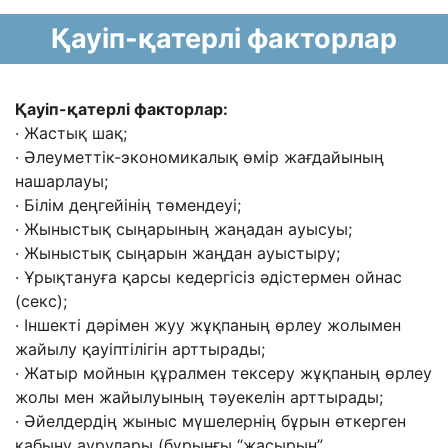
Қауіп-қатерлі факторлар
Қауіп-қатерлі факторлар:
· Жастық шақ;
· Əлеуметтік-экономикалық өмір жағдайының
нашарлауы;
· Білім деңгейінің төмендеуі;
· Жыныстық сыңарының жаңадан ауысуы;
· Жыныстық сыңарын жаңдан ауыстыру;
· Ұрықтануға қарсы кедергісіз əдістермен ойнас
(секс);
· Іншекті дəрімен жуу жұқпаның өрлеу жолымен
жайылу қауіптілігін арттырады;
· Жатыр мойнын құралмен тексеру жұқпаның өрлеу
жолы мен жайылуының
тəуекелін арттырады;
· Əйелдердің жыныс мүшелернің бұрын өткерген
қабыну аурулары (бұрынғы
“жасырын”