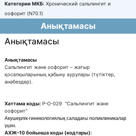
Категории МКБ:
Хронический сальпингит и
оофорит (N70.1)
Анықтамасы
Анықтамасы
Анықтамасы
Сальпингит жəне оофорит – жатыр
қосалқыларының қабыну аурулары (түтіктер,
анабездер).
Хаттама коды:
Р-О-029 "Сальпингит жəне
оофорит"
Акушерлік-гинекологиялық саладағы поликлиникалар
үшін.
АХЖ–10 бойынша коды (кодтары):