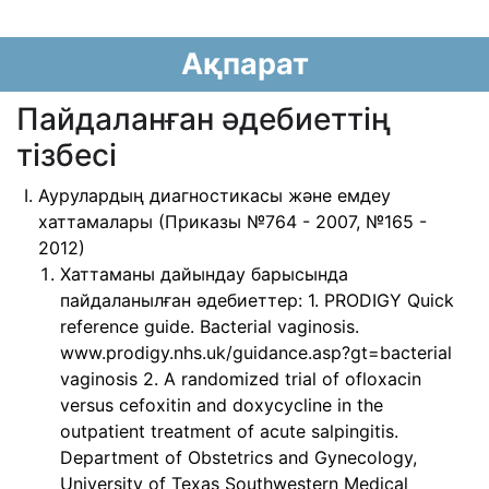
Ақпарат
Пайдаланған әдебиеттің
тізбесі
Аурулардың диагностикасы және емдеу
хаттамалары (Приказы №764 - 2007, №165 -
2012)
Хаттаманы дайындау барысында
пайдаланылған əдебиеттер: 1. PRODIGY Quick
reference guide. Bacterial vaginosis.
www.prodigy.nhs.uk/guidance.asp?gt=bacterial
vaginosis 2. A randomized trial of ofloxacin
versus cefoxitin and doxycycline in the
outpatient treatment of acute salpingitis.
Department of Obstetrics and Gynecology,
University of Texas Southwestern Medical