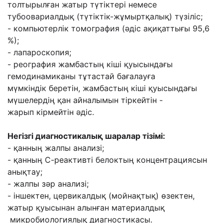
толтырылған жатыр түтіктері немесе
тубоовариалдық (түтіктік-жұмыртқалық)
түзіліс;
- компьютерлік томография (əдіс ақиқаттығы 95,6
%);
- лапароскопия;
- реография жамбастың кіші қуысындағы
гемодинамиканы тұтастай бағалауға
мүмкіндік
беретін, жамбастың кіші қуысындағы
мүшелердің қан айналымын тіркейтін -
жарып
кірмейтін əдіс.
Негізгі диагностикалық шаралар тізімі:
- қанның жалпы анализі;
- қанның С-реактивті белоктың концентрациясын
анықтау;
- жалпы зəр анализі;
- іншектен, цервикалдық (мойнақтық) өзектен,
жатыр қуысынан алынған материалдық
микробиологиялық диагностикасы.