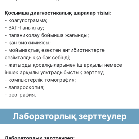
Қосымша диагностикалық шаралар тізімі:
- коагулограмма;
- ВХГЧ анықтау;
- папаниколау бойынша жағынды;
- қан биохимиясы;
- мойынақтық өзектен антибиотиктерге
сезімталдыққа бак.себінді;
- жатырды қосалқыларымен іш арқылы немесе
іншек арқылы ультрадыбыстық зерттеу;
- компьютерлік томография;
- лапароскопия;
- реография.
Лабораторлық зерттеулер
Лабораторлық зерттеулер: