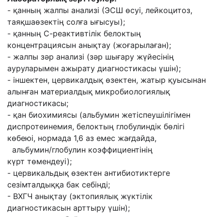
- қанның жалпы анализі (ЭСШ өсуі, лейкоцитоз,
таяқшаөзектің солға ығысуы);
- қанның С-реактивтілік белоктың
концентрациясын анықтау (жоғарылаған);
- жалпы зəр анализі (зəр шығару жүйесінің
ауруларымен ажырату диагностикасы үшін);
- іншектен, цервикалдық өзектен, жатыр қуысынан
алынған материалдық
микробиологиялық
диагностикасы;
- қан биохимиясы (альбумин жетіспеушілігімен
диспротеинемия, белоктың глобулиндік
бөлігі
көбеюі, нормада 1,6 аз емес жағдайда,
альбумин/глобулин коэффициентінің
күрт
төмендеуі);
- цервикальдық өзектен антибиотиктерге
сезімталдыққа бак себінді;
- ВХГЧ анықтау (эктопиялық жүктілік
диагностикасын арттыру үшін);