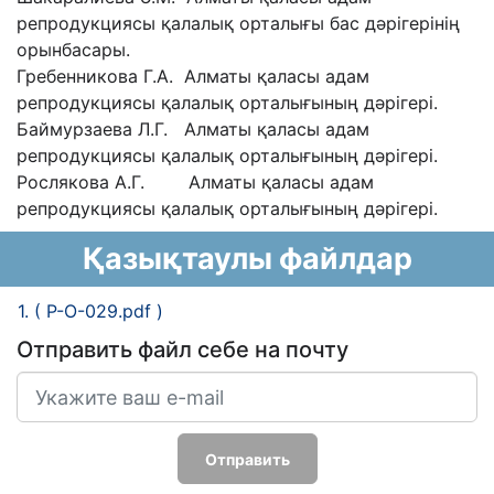
репродукциясы қалалық орталығы бас дəрігерінің
орынбасары.
Гребенникова Г.А. Алматы қаласы адам
репродукциясы қалалық орталығының дəрігері.
Баймурзаева Л.Г. Алматы қаласы адам
репродукциясы қалалық орталығының дəрігері.
Рослякова А.Г. Алматы қаласы адам
репродукциясы қалалық орталығының дəрігері.
Қазықтаулы файлдар
1. ( Р-О-029.pdf )
Отправить файл себе на почту
Отправить