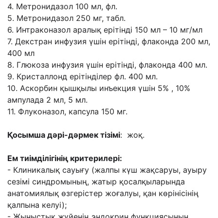
4. Метронидазол 100 мл, фл.
5. Метронидазол 250 мг, табл.
6. Интраконазол аралық ерітінді 150 мл – 10 мг/мл
7. Декстран инфузия үшін ерітінді, флаконда 200 мл,
400 мл
8. Глюкоза инфузия үшін ерітінді, флаконда 400 мл.
9. Кристаллонд ерітінділер фл. 400 мл.
10. Аскорбин қышқылы инъекция үшін 5% , 10%
ампулада 2 мл, 5 мл.
11. Флуконазол, капсула 150 мг.
Қосымша дəрі-дəрмек тізімі
: жоқ.
Ем тиімділігінің критерилері:
- Клиникалық сауығу (жалпы күш жақсаруы, ауыру
сезімі синдромының, жатыр
қосалқыларында
анатомиялық өзгерістер жоғалуы, қан көрінісінің
қалпына келуі);
- Жыныстық жүйенің эндокрин функциясының