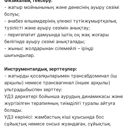
Физикалық тексеру:
- жатыр мойнынының жəне денесінің ауыру сезімі
болуы;
- анабез өлшемдерінің үлкеюі түтікжұмыртқалық
түзілісті жəне ауыру сезімін анықтау;
- перигепатит дамуында іштің оң жақ жоғары
бөлігінде ауыру сезімі анықталады;
- жыныс жолдарынан сілемейлі – іріңді
шығындылар.
Инструменталдық зерттеулер:
- жатырды қосалқыларымен трансабдоминал (іш
арқылы) немесе трансвагинал (іншек
арқылы)
ультрадыбыспен зерттеу:
УДЗ деркетері бойынша аурудың динамикасы жəне
жүргізілген терапияның тиімділігі
туралы айтуға
болады.
УДЗ көрінісі: жамбастың кіші қуысында бос
сұйықтық немесе онсыз жуандаған,
сұйықтық