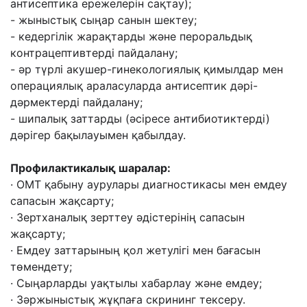
антисептика
ережелерін сақтау);
- жыныстық сыңар санын шектеу;
- кедергілік жарақтарды жəне пероральдық
контрацептивтерді пайдалану;
- əр түрлі акушер-гинекологиялық қимылдар мен
операциялық араласуларда антисептик
дəрі-
дəрмектерді пайдалану;
- шипалық заттарды (əсіресе антибиотиктерді)
дəрігер бақылауымен қабылдау.
Профилактикалық шаралар:
· ОМТ қабыну аурулары диагностикасы мен емдеу
сапасын жақсарту;
· Зертханалық зерттеу əдістерінің сапасын
жақсарту;
· Емдеу заттарының қол жетулігі мен бағасын
төмендету;
· Сыңарларды уақтылы хабарлау жəне емдеу;
· Зəржыныстық жұқпаға скрининг тексеру.