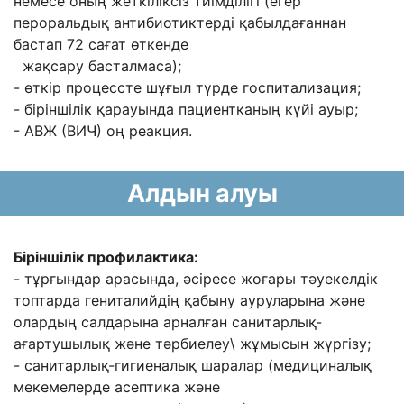
немесе оның жеткіліксіз тиімділігі (егер
пероральдық антибиотиктерді қабылдағаннан
бастап 72 сағат өткенде
жақсару басталмаса);
- өткір процессте шұғыл түрде госпитализация;
- біріншілік қарауында пациентканың күйі ауыр;
- АВЖ (ВИЧ) оң реакция.
Алдын алуы
Біріншілік профилактика:
- тұрғындар арасында, əсіресе жоғары тəуекелдік
топтарда гениталийдің қабыну
ауруларына жəне
олардың салдарына арналған санитарлық-
ағартушылық жəне тəрбиелеу\
жұмысын жүргізу;
- санитарлық-гигиеналық шаралар (медициналық
мекемелерде асептика жəне