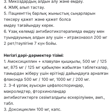
3. Микоздардың алдын алу жəне емдеу.
4. ЖМҚ алып тастау.
5. Пациенттің барлық жыныстық сыңарларын
тексеру қажет жəне қажет болса
емдеу
тағайындау керек.
6. Ұзақ көлемді антибиотикотерапияда емдеу мен
туындауының алдын алу үшін –
итраконазол 200 мг
2 рет/тəулігіне 7 күн бойы.
Негізгі дəрі-дəрмектер тізімі:
1. Амоксициллин + клавулан қышқылы, 500 мг / 125
мг, 875 мг / 125 мг қабықпен жабылған
таблеткалар,
тамырдан жіберу үшін ерітінді дайындауға арналған
флаконда 500 мг / 100 мг,
1000 мг / 200 мг.
2. 3-4 ұрпақ ауысқан цефалоспориндер,
макролидтер, фторхиноландар
антибиотиктерге
сезімталдығы ескерілуімен, амп.,
табл.
3. Доксициклин 100 мг, капс.