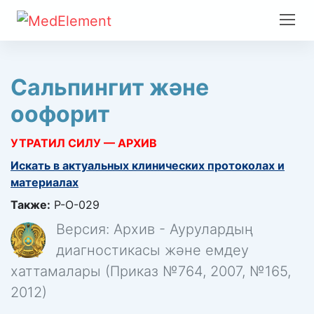
Сальпингит жəне
оофорит
УТРАТИЛ СИЛУ — АРХИВ
Искать в актуальных клинических протоколах и
материалах
Также:
Р-О-029
Версия: Архив - Аурулардың
диагностикасы және емдеу
хаттамалары (Приказ №764, 2007, №165,
2012)