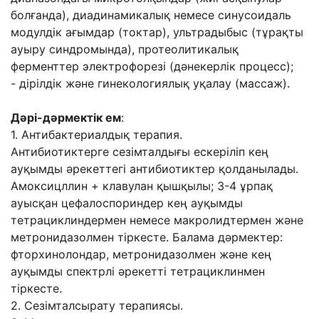
болғанда), диадинамикалық немесе синусоидаль
модулдік ағымдар (токтар),
ультрадыбыс (тұрақты
ауыру синдромында), протеолитикалық
ферменттер электрофорезі
(дəнекерлік процесс);
- дірілдік жəне гинекологиялық уқалау (массаж).
Дəрі-дəрмектік ем
:
1. Антибактериалдық терапия.
Антибиотиктерге сезімталдығы ескеріліп кең
ауқымды əрекеттегі антибиотиктер
қолданылады.
Амоксицллин + клавулан қышқылы; 3-4 ұрпақ
ауысқан цефалоспориндер
кең ауқымды
тетрациклиндермен немесе макролидтермен жəне
метронидазолмен
тіркесте. Балама дəрмектер:
фторхинолондар, метронидазолмен жəне кең
ауқымды
спектрлі əрекетті тетрациклинмен
тіркесте.
2. Сезімталсырату терапиясы.