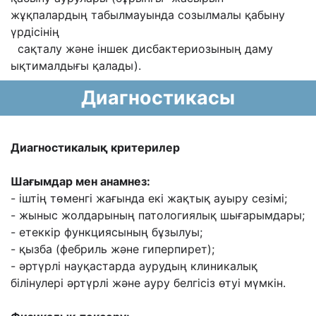
жұқпалардың табылмауында созылмалы қабыну
үрдісінің
сақталу жəне іншек
дисбактериозының даму
ықтималдығы қалады).
Диагностикасы
Диагностикалық критерилер
Шағымдар мен анамнез:
- іштің төменгі жағында екі жақтық ауыру сезімі;
- жыныс жолдарының патологиялық шығарымдары;
- етеккір функциясының бұзылуы;
- қызба (фебриль жəне гиперпирет);
- əртүрлі науқастарда аурудың клиникалық
білінулері əртүрлі жəне ауру белгісіз өтуі
мүмкін.