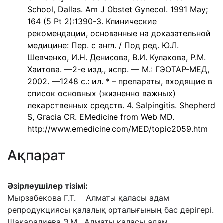
School, Dallas. Am J Obstet Gynecol. 1991 May;
164 (5 Pt 2):1390-3. Клинические
рекомендации, основанные на доказательной
медицине: Пер. с англ. / Под ред. Ю.Л.
Шевченко, И.Н. Денисова, В.И. Кулакова, Р.М.
Хаитова. —2-е изд., испр. — М.: ГЭОТАР-МЕД,
2002. —1248 с.: ил. * – препараты, входящие в
список основных (жизненно важных)
лекарственных средств. 4. Salpingitis. Shepherd
S, Gracia CR. EMedicine from Web MD.
http://www.emedicine.com/MED/topic2059.htm
Ақпарат
Əзірлеушілер тізімі:
Мырзабекова Г.Т. Алматы қаласы адам
репродукциясы қалалық орталығының бас дəрігері.
Шакаралиева Э.М. Алматы қаласы адам