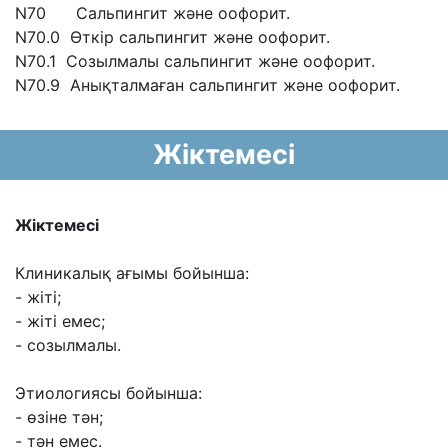
N70 Сальпингит жəне оофорит.
N70.0 Өткір сальпингит жəне оофорит.
N70.1 Созылмалы сальпингит жəне оофорит.
N70.9 Анықталмаған сальпингит жəне оофорит.
Жіктемесі
Жіктемесі
Клиникалық ағымы бойынша:
- жіті;
- жіті емес;
- созылмалы.
Этиологиясы бойынша:
- өзіне тəн;
- тəн емес.