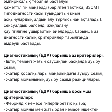
эмпирикалық терапия басталуы
қажеттілігін
меңзейді (берілген тактика, ВЗОМТ
гиподиагностикасы туындайтын қиын
асқынулардың
алдын алу тұрғысынан ақталады):
сексуалдық белсенді жұқпалану
қауіптілігіне
ұшырайтын əйелдерді, барынша аз
диагностикалық критерийлер табылғанда
емдеуді
бастайды.
Диагностиканың (БДҰ) барынша аз критерилері:
· Іштің төменгі жағын саусақпен басқанда ауыру
сезімі;
· Жатыр қосалқылары маңайындағы ауыру сезімі;
· Жатыр мойынының ауыру сезімі реакциялары.
Диагностиканың (БДҰ) барынша қосымша
критерийлері:
· Фебрилдік немесе гиперпиреттік қызба;
· Жатыр мойны мен жатырдан немесе іншектен