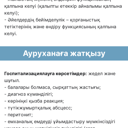
қалпына келуі (қалыпты етеккір
айналымы қалпына
келуі);
- Əйелдердің бейімделулік – қорғаныстық
тетіктерінің жəне өндіру функциясының
қалпына
келуі.
Ауруханаға жатқызу
Госпитализациялауға көрсетімдер:
жедел жəне
шұғыл.
- балалары болмаса, сырқаттың жастығы;
- диагноз күмəнділігі;
- көрініңкі қызба реакция;
- түтікжұмыртқалық абсцесс;
- перитонит;
- емханалық емдеуді ұйымдастыру мүмкінсіздігі