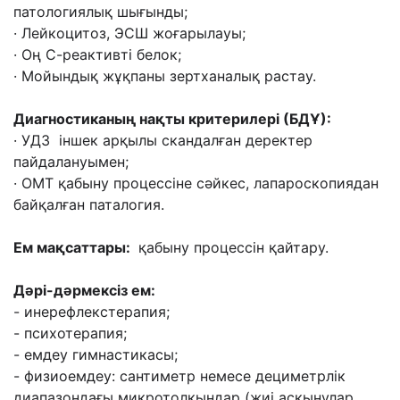
патологиялық шығынды;
· Лейкоцитоз, ЭСШ жоғарылауы;
· Оң С-реактивті белок;
· Мойындық жұқпаны зертханалық растау.
Диагностиканың нақты критерилері (БДҰ):
· УДЗ іншек арқылы скандалған деректер
пайдалануымен;
· ОМТ қабыну процессіне сəйкес, лапароскопиядан
байқалған паталогия.
Ем мақсаттары:
қабыну процессін қайтару.
Дəрі-дəрмексіз ем:
- инерефлекстерапия;
- психотерапия;
- емдеу гимнастикасы;
- физиоемдеу: сантиметр немесе дециметрлік
диапазондағы микротолқындар (жиі
асқынулар