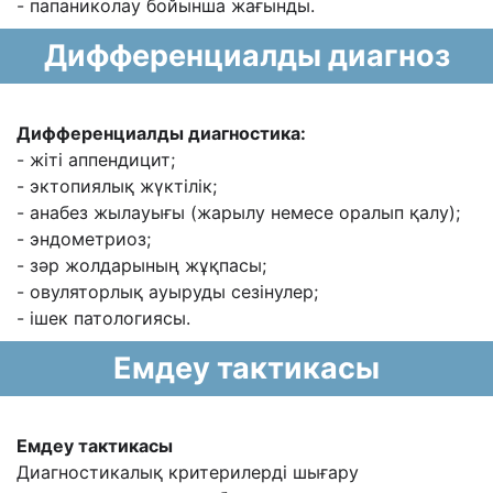
- папаниколау бойынша жағынды.
Дифференциалды диагноз
Дифференциалды диагностика:
- жіті аппендицит;
- эктопиялық жүктілік;
- анабез жылауығы (жарылу немесе оралып қалу);
- эндометриоз;
- зəр жолдарының жұқпасы;
- овуляторлық ауыруды сезінулер;
- ішек патологиясы.
Емдеу тактикасы
Емдеу тактикасы
Диагностикалық критерилерді шығару