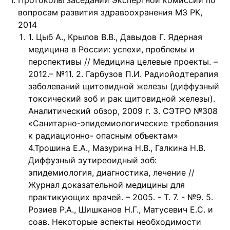
Протоколы заседаний Экспертной комиссии по
вопросам развития здравоохранения МЗ РК,
2014
1. Цыб А., Крылов В.В., Давыдов Г. Ядерная
медицина в России: успехи, проблемы и
перспективы // Медицина целевые проекты. –
2012.– №11. 2. Гарбузов П.И. Радиойодтерапия
заболеваний щитовидной железы (диффузный
токсический зоб и рак щитовидной железы).
Аналитический обзор, 2009 г. 3. СЭТРО №308
«Санитарно-эпидемиологические требования
к радиационно- опасным объектам»
4.Трошина Е.А., Мазурина Н.В., Галкина Н.В.
Диффузный эутиреоидный зоб:
эпидемиология, диагностика, лечение //
Журнал доказательной медицины для
практикующих врачей. – 2005. - Т. 7. - №9. 5.
Розиев Р.А., Шишканов Н.Г., Матусевич Е.С. и
соав. Некоторые аспекты необходимости