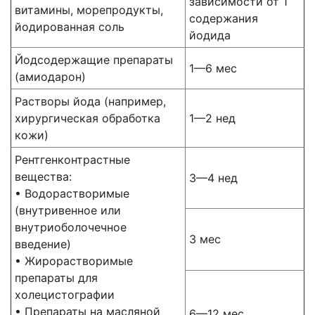
зависимости от 1
витамины, морепродукты,
содержания
йодированная соль
йодида
Йодсодержащие препараты
1—6 мес
(амиодарон)
Растворы йода (например,
хирургическая обработка
1—2 нед
кожи)
Рентгенконтрастные
вещества:
3—4 нед
• Водорастворимые
(внутривенное или
внутриоболочечное
3 мес
введение)
• Жирорастворимые
препараты для
холецистографии
• Препараты на масляной
6—12 мес