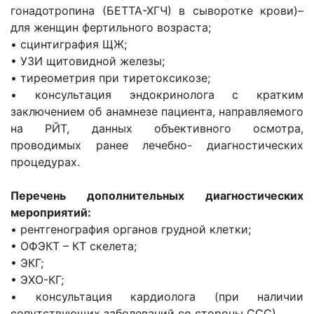
гонадотропина (БЕТТА-ХГЧ) в сыворотке крови)–
для женщин фертильного возраста;
• сцинтиграфия ЩЖ;
• УЗИ щитовидной железы;
• тиреометрия при тиретоксикозе;
• консультация эндокринолога с кратким
заключением об анамнезе пациента, направляемого
на РЙТ, данных объективного осмотра,
проводимых ранее лечебно- диагностических
процедурах.
Перечень дополнительных диагностических
мероприятий:
• рентгенография органов грудной клетки;
• ОФЭКТ – КТ скелета;
• ЭКГ;
• ЭХО-КГ;
• консультация кардиолога (при наличии
сопутствующих заболеваний со стороны ССС).