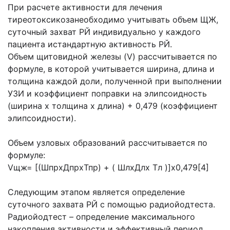
При расчете активности для лечения
тиреотоксикозанеобходимо учитывать объем ЩЖ,
суточный захват РЙ индивидуально у каждого
пациента истандартную активность РЙ.
Объем щитовидной железы (V) рассчитывается по
формуле, в которой учитывается ширина, длина и
толщина каждой доли, полученной при выполнении
УЗИ и коэффициент поправки на элипсоидность
(ширина х толщина х длина) + 0,479 (коэффициент
элипсоидности).
Объем узловых образований рассчитывается по
формуле:
Vщж= [(ШпрxДпрxТпр) + ( ШлxДлx Тл )]x0,479[4]
Следующим этапом является определение
суточного захвата РЙ с помощью радиойодтеста.
Радиойодтест – определение максимального
накопления активности и эффективный период