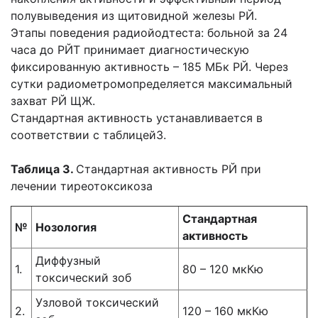
полувыведения из щитовидной железы РЙ.
Этапы поведения радиойодтеста: больной за 24
часа до РЙТ принимает диагностическую
фиксированную активность – 185 МБк РЙ. Через
сутки радиометромопределяется максимальный
захват РЙ ЩЖ.
Стандартная активность устанавливается в
соответствии с таблицей3.
Таблица 3.
Стандартная активность РЙ при
лечении тиреотоксикоза
Стандартная
№
Нозология
активность
Диффузный
1.
80 – 120 мкКю
токсический зоб
Узловой токсический
2.
120 – 160 мкКю