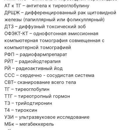
АТ к ТГ – антитела к тиреоглобулину
ДРЩЖ – дифференцированный рак щитовидной
железы (папиллярный или фоликуллярный)
ДТЗ – диффузный токсический зоб
ОФЭКТ-КТ – однофотонная эмиссионная
компьютерная томография совмещенная с
компьютерной томографией
РФП – радиофармпрепарат
РЙТ – радиойодтерапия
РЙ – радиоактивный йод
ССС – сердечно - сосудистая система
СВТ– сканирование всего тела
ТГ – тиреоглобулин
ТТГ – тиреотропный гормон
Т3 – трийодтиронин
Т4 – тироксин
УЗИ – ультразвуковое исследование
МБк – мегабеккерель