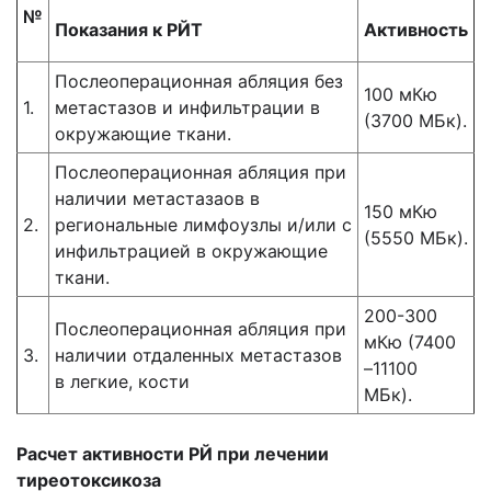
№
Показания к РЙТ
Активность
Послеоперационная абляция без
100 мКю
1.
метастазов и инфильтрации в
(3700 МБк).
окружающие ткани.
Послеоперационная абляция при
наличии метастазаов в
150 мКю
2.
региональные лимфоузлы и/или с
(5550 МБк).
инфильтрацией в окружающие
ткани.
200-300
Послеоперационная абляция при
мКю (7400
3.
наличии отдаленных метастазов
–11100
в легкие, кости
МБк).
Расчет активности РЙ при лечении
тиреотоксикоза