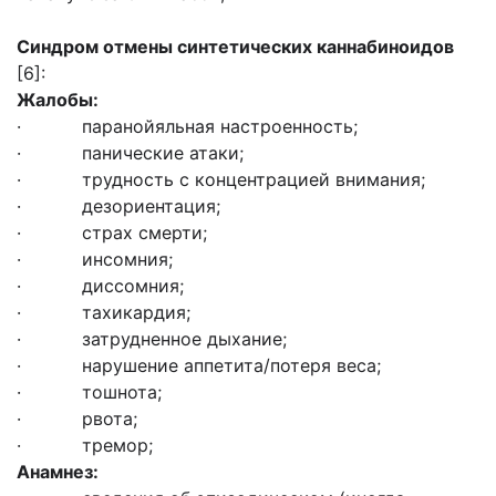
Синдром отмены синтетических каннабиноидов
[6]:
Жалобы:
· паранойяльная настроенность;
· панические атаки;
· трудность с концентрацией внимания;
· дезориентация;
· страх смерти;
· инсомния;
· диссомния;
· тахикардия;
· затрудненное дыхание;
· нарушение аппетита/потеря веса;
· тошнота;
· рвота;
· тремор;
Анамнез: