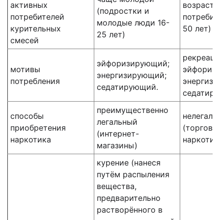
активных
возраст 
(подростки и
потребителей
потребит
молодые люди 16-
курительных
50 лет)
25 лет)
смесей
рекреаци
эйфоризирующий;
мотивы
эйфориз
энергизирующий;
потребления
энергизи
седатирующий.
седатир
преимущественно
способы
нелегаль
легальный
приобретения
(торговц
(интернет-
наркотика
наркотик
магазины)
курение (нанеся
путём распыления
вещества,
предварительно
растворённого в