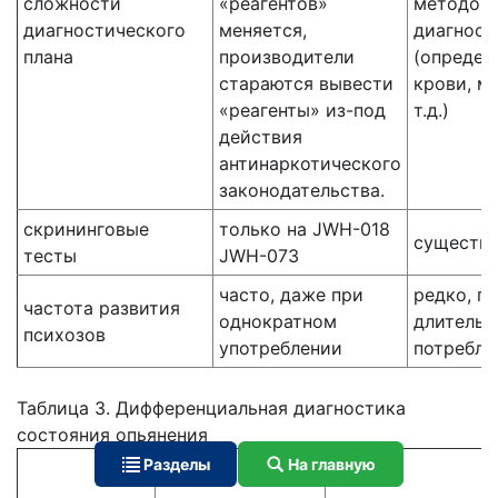
сложности
«реагентов»
методов
диагностического
меняется,
диагност
плана
производители
(определ
стараются вывести
крови, м
«реагенты» из-под
т.д.)
действия
антинаркотического
законодательства.
скрининговые
только на JWH-018
существ
тесты
JWH-073
часто, даже при
редко, п
частота развития
однократном
длительн
психозов
употреблении
потребле
Таблица 3. Дифференциальная диагностика
состояния опьянения
Разделы
На главную