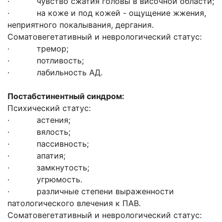
· чувство сжатия головы в височной области;
· на коже и под кожей - ощущение жжения,
неприятного покалывания, дергания.
Соматовегетативный и неврологический статус:
· тремор;
· потливость;
· лабильность АД.
Постабстинентный синдром:
Психический статус:
· астения;
· вялость;
· пассивность;
· апатия;
· замкнутость;
· угрюмость.
· различные степени выраженности
патологического влечения к ПАВ.
Соматовегетативный и неврологический статус: