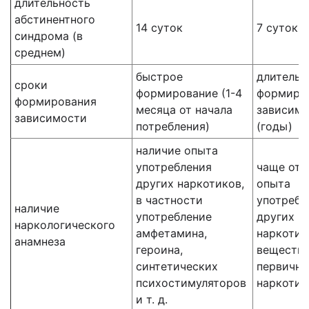
длительность
абстинентного
14 суток
7 суток
синдрома (в
среднем)
быстрое
длительн
сроки
формирование (1-4
формиро
формирования
месяца от начала
зависим
зависимости
потребления)
(годы)
наличие опыта
употребления
чаще отс
других наркотиков,
опыта
в частности
употребл
наличие
употребление
других
наркологического
амфетамина,
наркотич
анамнеза
героина,
веществ 
синтетических
первичн
психостимуляторов
наркотик
и т. д.