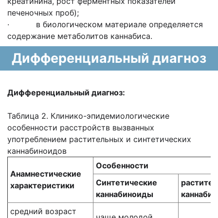
креатинина, рост ферментных показателей
печеночных проб);
· в биологическом материале определяется
содержание метаболитов каннабиса.
Дифференциальный диагноз
Дифференциальный диагноз:
Таблица 2. Клинико-эпидемиологические
особенности расстройств вызванных
употреблением растительных и синтетических
каннабиноидов
Особенности
Анамнестические
Синтетические
растите
характеристики
каннабиноиды
каннаби
средний возраст
чаще молодой