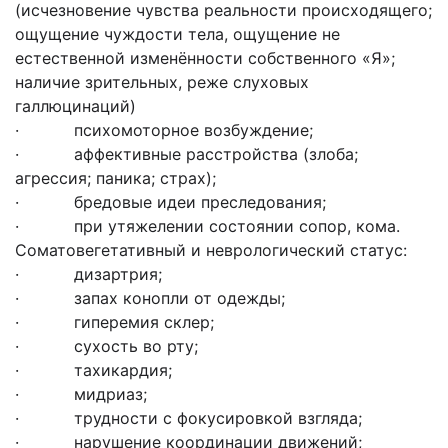
(исчезновение чувства реальности происходящего;
ощущение чуждости тела, ощущение не
естественной изменённости собственного «Я»;
наличие зрительных, реже слуховых
галлюцинаций)
· психомоторное возбуждение;
· аффективные расстройства (злоба;
агрессия; паника; страх);
· бредовые идеи преследования;
· при утяжелении состоянии сопор, кома.
Соматовегетативный и неврологический статус:
· дизартрия;
· запах конопли от одежды;
· гиперемия склер;
· сухость во рту;
· тахикардия;
· мидриаз;
· трудности с фокусировкой взгляда;
· нарушение координации движений;