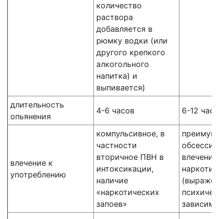
количество
раствора
добавляется в
рюмку водки (или
другого крепкого
алкогольного
напитка) и
выпивается)
длительность
4-6 часов
6-12 час
опьянения
компульсивное, в
преимущ
частности
обсессив
вторичное ПВН в
влечение
влечение к
интоксикации,
наркотик
употреблению
наличие
(выражен
«наркотических
психичес
запоев»
зависимо