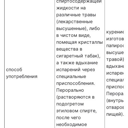
спиртосодержащей
жидкости на
различные травы
(лекарственные
высушенные), либо
курение 
в чистом виде,
изготовл
помещая кристаллы
папирос 
вещества в
высушен
сигаретный табак),
травой), 
а также вдыхание
вдыхани
способ
испарений через
испарени
употребления
специальные
специаль
приспособления.
приспосо
Перорально
Перорал
(растворяются в
(внутрь в
подогретом
отваров, 
этиловом спирте,
пищей).
после чего
необходимое