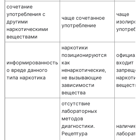
сочетание
употребления с
чаще
чаще сочетанное
другими
изолиров
употребление
наркотическими
употребл
веществами
наркотики
позиционируются
официал
информированность
как
входит в
о вреде данного
ненаркотические,
запреще
типа наркотика
не вызывающие
наркотич
зависимости
веществ
вещества
отсутствие
лабораторных
методов
диагностики.
наличие
Рецептура
лаборато