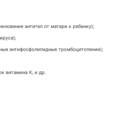
кновение антител от матери к ребенку);
ируса);
нные антифосфолипидные тромбоцитопении);
к витамина К, и др.