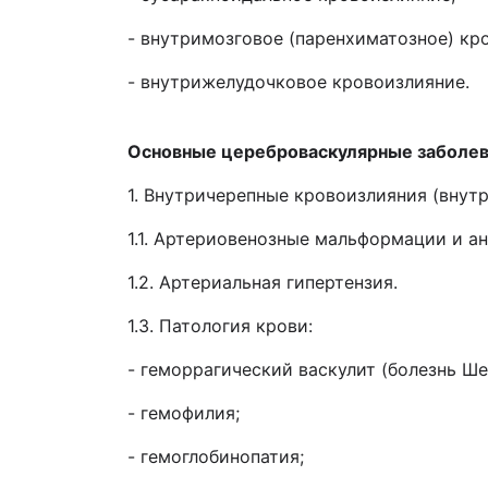
- внутримозговое (паренхиматозное) кр
- внутрижелудочковое кровоизлияние.
Основные цереброваскулярные заболева
1. Внутричерепные кровоизлияния (внут
1.1. Артериовенозные мальформации и а
1.2. Артериальная гипертензия.
1.3. Патология крови:
- геморрагический васкулит (болезнь Ше
- гемофилия;
- гемоглобинопатия;