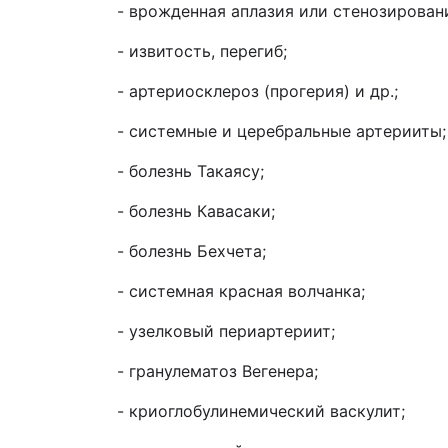
- врожденная аплазия или стенозирован
- извитость, перегиб;
- артериосклероз (прогерия) и др.;
- системные и церебральные артерииты;
- болезнь Такаясу;
- болезнь Кавасаки;
- болезнь Бехчета;
- системная красная волчанка;
- узелковый периартериит;
- гранулематоз Вегенера;
- криоглобулинемический васкулит;