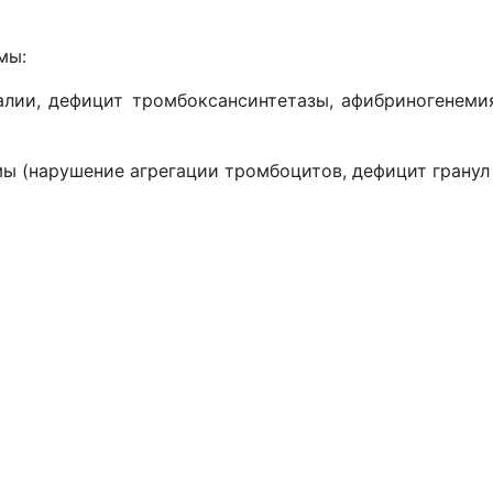
мы:
лии, дефицит тромбоксансинтетазы, афибриногенемия
 (нарушение агрегации тромбоцитов, дефицит гранул т