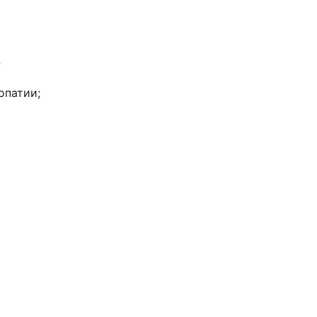
;
опатии;