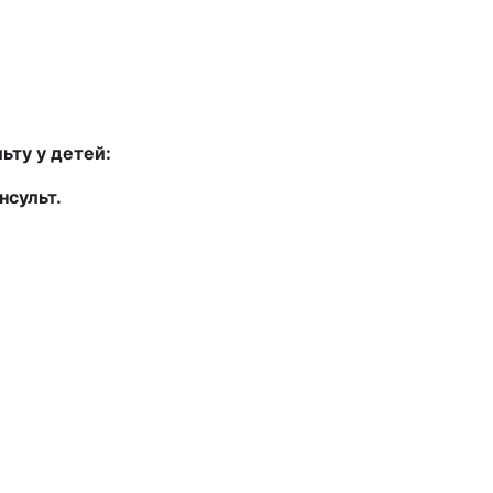
ьту у детей:
нсульт.