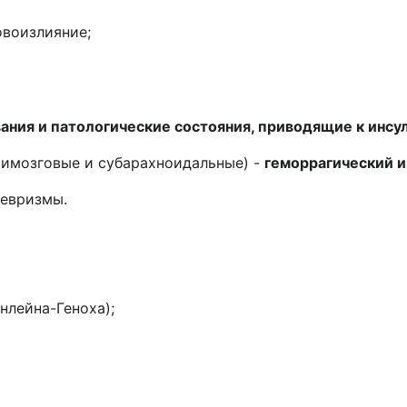
овоизлияние;
ния и патологические состояния, приводящие к инсул
римозговые и субарахноидальные) -
геморрагический и
невризмы.
нлейна-Геноха);