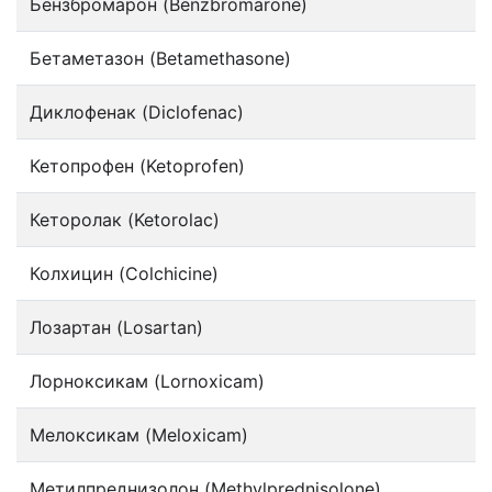
Бензбромарон (Benzbromarone)
Бетаметазон (Betamethasone)
Диклофенак (Diclofenac)
Кетопрофен (Ketoprofen)
Кеторолак (Ketorolac)
Колхицин (Colchicine)
Лозартан (Losartan)
Лорноксикам (Lornoxicam)
Мелоксикам (Meloxicam)
Метилпреднизолон (Methylprednisolone)