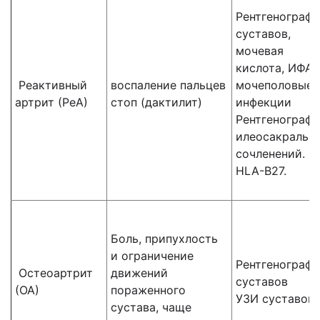
Рентгенограф
суставов,
мочевая
кислота, ИФА 
Реактивный
воспаление пальцев
мочеполовые
артрит (РеА)
стоп (дактилит)
инфекции
Рентгенограф
илеосакральн
сочленений.
HLA-В27.
Боль, припухлость
и ограничение
Рентгенографи
Остеоартрит
движений
суставов
(ОА)
пораженного
УЗИ суставов
сустава, чаще