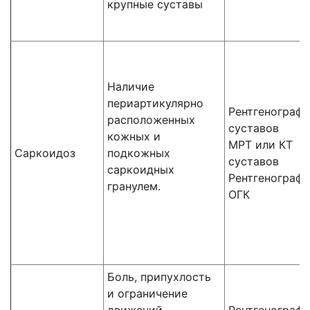
крупные суставы
Наличие
периартикулярно
Рентгенографи
расположенных
суставов
кожных и
МРТ или КТ
Саркоидоз
подкожных
суставов
саркоидных
Рентгенографи
гранулем.
ОГК
Боль, припухлость
и ограничение