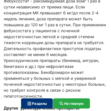
Фебуксостат
- рекомендуемая доза 80мг 1 раз в
сутки независимо от приема пищи. Если
концентрация МК превышает 6 мг/дл после 2-4
недель лечения, доза препарата может быть
повышена до 120 мг 1 раз в сутки. При применении
фебуксостата у пациентов с почечной
недостаточностью легкой и средней степени
тяжести коррекции дозы препарата не требуется.
Длительность профилактики приступов подагры
составляет не менее 6 месяцев.
Урикозурические препараты (бенемид, антуран,
бенетазон и др.) при нефролитиазе
противопоказаны. Бензбромарон может
применяться у больных с мягкой и умеренной
почечной недостаточностью у некоторых больных,
но требует контроля в связи с риском
гепатотоксичности.
Разделы
На главную
Другие урикозурические препараты: