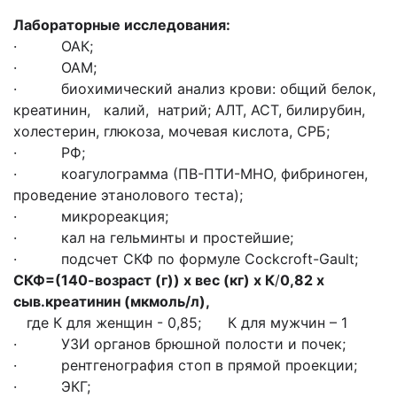
Лабораторные исследования:
· ОАК;
· ОАМ;
· биохимический анализ крови: общий белок,
креатинин, калий, натрий; АЛТ, АСТ, билирубин,
холестерин, глюкоза, мочевая кислота, СРБ;
· РФ;
· коагулограмма (ПВ-ПТИ-МНО, фибриноген,
проведение этанолового теста);
· микрореакция;
· кал на гельминты и простейшие;
· подсчет СКФ по формуле Cockcroft-Gault;
СКФ=(140-возраст (г)) х вес (кг) х К
/
0,82 х
сыв.креатинин (мкмоль/л),
где К для женщин - 0,85; К для мужчин – 1
· УЗИ органов брюшной полости и почек;
· рентгенография стоп в прямой проекции;
· ЭКГ;