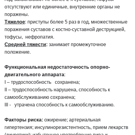
отсутствуют или единичные, внутренние органы не
поражены.
Тяжелое
: приступы более 5 раз в год, множественные
поражения суставов с костно-суставной деструкцией,
тофусы, нефропатия.
Средней тяжести
:
занимает промежуточное
положение.
Функциональная недостаточность опорно-
двигательного аппарата
:
I – трудоспособность сохранена;
II – трудоспособность нарушена, способность к
самообслуживанию сохранена;
III - утрачена способность к самообслуживанию.
Факторы риска:
ожирение; артериальная
гипертензия; инсулинорезистентность, прием лекарств
(диуретики); избыточное употребление пива и