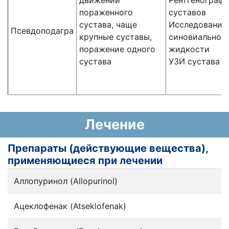
движений
Рентгенографи
пораженного
суставов
сустава, чаще
Исследование
Псевдоподагра
крупные суставы,
синовиальной
поражение одного
жидкости
сустава
УЗИ сустава
Лечение
Препараты (действующие вещества),
применяющиеся при лечении
Аллопуринол (Allopurinol)
Ацеклофенак (Atseklofenak)