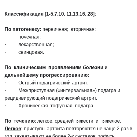
Классификация [1-5,7,10, 11,13,16, 28]:
По патогенезу:
первичная; вторичная:
· почечная;
· лекарственная;
· свинцовая.
По клиническим проявлениям болезни и
дальнейшему прогрессированию
:
· Острый подагрический артрит.
· Межприступная («интервальная») подагра и
рецидивирующий подагрический артрит.
· Хроническая тофусная подагра.
По течению
: легкое, средней тяжести и тяжелое.
Легкое
:
приступы артрита повторяются не чаще 2 раз в
год, захватывают не более 2-х суставов, тофусы