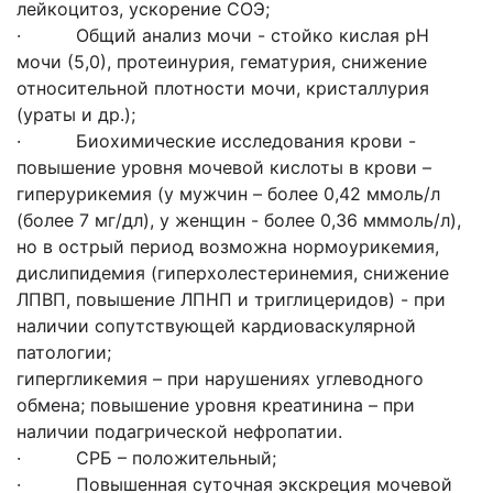
лейкоцитоз, ускорение СОЭ;
· Общий анализ мочи - стойко кислая рН
мочи (5,0), протеинурия, гематурия, снижение
относительной плотности мочи, кристаллурия
(ураты и др.);
· Биохимические исследования крови -
повышение уровня мочевой кислоты в крови –
гиперурикемия (у мужчин – более 0,42 ммоль/л
(более 7 мг/дл), у женщин - более 0,36 мммоль/л),
но в острый период возможна нормоурикемия,
дислипидемия (гиперхолестеринемия, снижение
ЛПВП, повышение ЛПНП и триглицеридов) - при
наличии сопутствующей кардиоваскулярной
патологии;
гипергликемия – при нарушениях углеводного
обмена; повышение уровня креатинина – при
наличии подагрической нефропатии.
· СРБ – положительный;
· Повышенная суточная экскреция мочевой