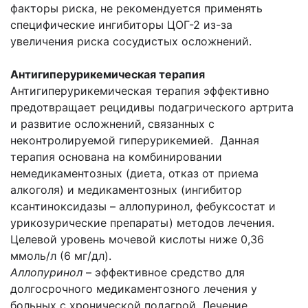
факторы риска, не рекомендуется применять
специфические ингибиторы ЦОГ-2 из-за
увеличения риска сосудистых осложнений.
Антигиперурикемическая терапия
Антигиперурикемическая терапия эффективно
предотвращает рецидивы подагрического артрита
и развитие осложнений, связанных с
неконтролируемой гиперурикемией. Данная
терапия основана на комбинировании
немедикаментозных (диета, отказ от приема
алкоголя) и медикаментозных (ингибитор
ксантиноксидазы – аллопуринол, фебуксостат и
урикозурические препараты) методов лечения.
Целевой уровень мочевой кислоты ниже 0,36
ммоль/л (6 мг/дл).
Аллопуринол
– эффективное средство для
долгосрочного медикаментозного лечения у
больных с хронической подагрой. Лечение