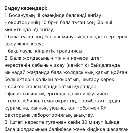
Емдеу кезеңдері:
1. Босанудың III кезеңінде белсенді енгізу:
- окситоциннің 10 бр-н бала туған соң бірінші
минутында б\і енгізу;
- бала туған соң бірінші минутында кіндікті ертерек
қысу және кесу;
- бақылаулы кіндіктік тракциясы.
2. Бала жолдасының тінінің немесе іштегі
нәрестенің қабының ақау (кемістік) байқалғанда
мынадай жағдайда бала жолдасының қалып қойған
бөлшектерін қолмен ажыратып, шығару керек:
- сәйкес жансыздандыратын құралдар;
- физиологиялық ерітіндінің ішкі инфузиясы;
- гемоглобинің, гематокриттің, тромбоциттердің
құрамына, қанның ұюына, қан тобы мен Rh-
факторына лабороториялық анықтау.
3. Іштегі нәресте туғаннан кейін 30 минут ішінде
бала жолдасының бөлінбесе және кіндікке жасалған