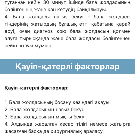
туғаннан кейін 30 минут ішінде бала жолдасының
бөлінгенінің және қан кетудің байқалмауы.
4. Бала жолдасы нағыз бекуі - бала жолдасы
тіндерінің жатырдың бұлшық етті қабатына қарай
өсуі, оған диагноз қою бала жолдасын қолмен
алуға тырысқанда және бала жолдасы бөлінгеннен
кейін болуы мүмкін.
Қауіп-қатерлі факторлар
Қауіп-қатерлі факторлар:
1. Бала жолдасының босану кезіндегі ақауы.
2. Бала жолдасының нағыз бекуі.
3. Бала жолдасының мықты бекуі.
4. Алдында жасалған кесар тілігі немесе жатырға
жасалған басқа да хирургиялық араласу.