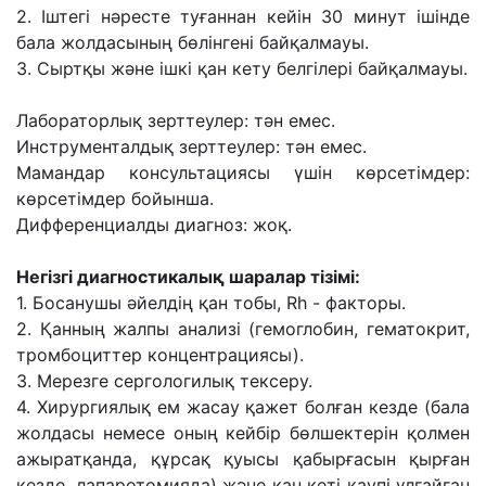
2. Іштегі нәресте туғаннан кейін 30 минут ішінде
бала жолдасының бөлінгені байқалмауы.
3. Сыртқы және ішкі қан кету белгілері байқалмауы.
Лабораторлық зерттеулер: тән емес.
Инструменталдық зерттеулер: тән емес.
Мамандар консультациясы үшін көрсетімдер:
көрсетімдер бойынша.
Дифференциалды диагноз: жоқ.
Негізгі диагностикалық шаралар тізімі:
1. Босанушы әйелдің қан тобы, Rh - факторы.
2. Қанның жалпы анализі (гемоглобин, гематокрит,
тромбоциттер концентрациясы).
3. Мерезге сергологилық тексеру.
4. Хирургиялық ем жасау қажет болған кезде (бала
жолдасы немесе оның кейбір бөлшектерін қолмен
ажыратқанда, құрсақ қуысы қабырғасын қырған
кезде, лапаротомияда) және қан кеті қаупі ұлғайған