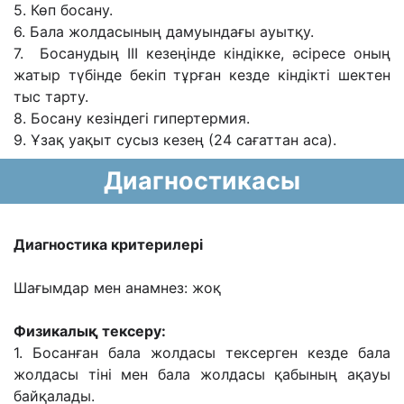
5. Көп босану.
6. Бала жолдасының дамуындағы ауытқу.
7. Босанудың III кезеңінде кіндікке, әсіресе оның
жатыр түбінде бекіп тұрған кезде кіндікті шектен
тыс тарту.
8. Босану кезіндегі гипертермия.
9. Ұзақ уақыт сусыз кезең (24 сағаттан аса).
Диагностикасы
Диагностика критерилері
Шағымдар мен анамнез: жоқ
Физикалық тексеру:
1. Босанған бала жолдасы тексерген кезде бала
жолдасы тіні мен бала жолдасы қабының ақауы
байқалады.