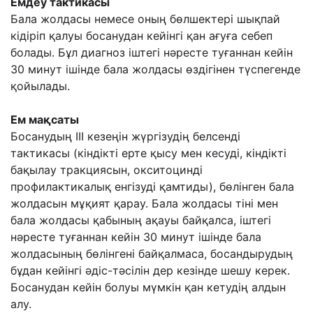
Емдеу тактикасы
Бала жолдасы немесе оның бөлшектері шықпай
кідіріп қалуы босанудан кейінгі қан ағуға себеп
болады. Бұл диагноз іштегі нәресте туғаннан кейін
30 минут ішінде бала жолдасы өздігінен түспегенде
қойылады.
Ем мақсаты
Босанудың III кезеңін жүргізудің белсенді
тактикасы (кіндікті ерте қысу мен кесуді, кіндікті
бақылау тракциясын, окситоцинді
профилактикалық енгізуді қамтиды), бөлінген бала
жолдасын мұқият қарау. Бала жолдасы тіні мен
бала жолдасы қабының ақауы байқалса, іштегі
нәресте туғаннан кейін 30 минут ішінде бала
жолдасының бөлінгені байқалмаса, босандырудың
бұдан кейінгі әдіс-тәсілін дер кезінде шешу керек.
Босанудан кейін болуы мүмкін қан кетудің алдын
алу.