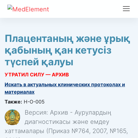
Плацентаның және ұрық
қабының қан кетусіз
түспей қалуы
УТРАТИЛ СИЛУ — АРХИВ
Искать в актуальных клинических протоколах и
материалах
Также:
H-O-005
Версия: Архив - Аурулардың
диагностикасы және емдеу
хаттамалары (Приказ №764, 2007, №165,