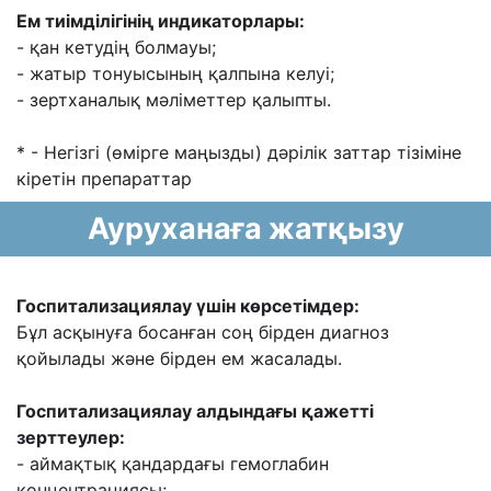
Ем тиімділігінің индикаторлары:
- қан кетудің болмауы;
- жатыр тонуысының қалпына келуі;
- зертханалық мәліметтер қалыпты.
* - Негізгі (өмірге маңызды) дәрілік заттар тізіміне
кіретін препараттар
Ауруханаға жатқызу
Госпитализациялау үшін көрсетімдер:
Бұл асқынуға босанған соң бірден диагноз
қойылады және бірден ем жасалады.
Госпитализациялау алдындағы қажетті
зерттеулер:
- аймақтық қандардағы гемоглабин
концентрациясы;