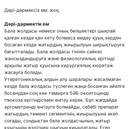
Дәрі-дәрмексіз ем: жоқ.
Дәрі-дәрмектік ем
Бала жолдасы немесе оның бөлшектері шықпай
қалған кезде қан кету болмаса емдеу қуық зәрден
босаған кезде жатырдың жиырылуын ширықтыруға
бағытталады. Бала жолдасы тінінін сәйкес
жансыздандыруға және физиологиялық ерітінді
арқылы жатыр қуысына хирургиялық кюретаж
жасауға болады.
Утеретоникалық алдын алу шаралары жасалмаған
кезде бала жолдасы түспеген жаңа босанған әйелге
босанудан соң көк тамырға 5ӘБ окситоцинді
глюкоза ерітіндісімен енгізу керек. Бұл жағдайда
эргометринді енгізуге болмайды, себебі препарат
жатырдың төменгі сегментінің жиырылуына әкеп
соғады, сондықтан бала жолдасчының жатыр
қуысынан өздігінен шығуын қиындатады. Егер