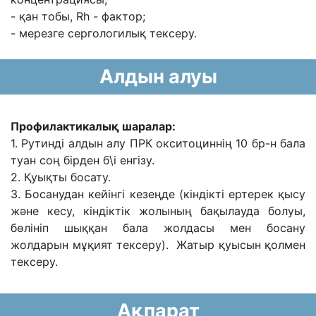
- қ
ан тобы, Rh - фактор;
- мерезге сергологилық тексеру.
Алдын алуы
Профилактикалық шаралар:
1. Рутинді алдын алу ПРК окситоциннің 10 бр-н бала
туан соң бірден б\і енгізу.
2. Қуықты босату.
3. Босанудан кейінгі кезеңде (кіндікті ертерек қысу
және кесу, кіндіктік жолының бақылауда болуы,
бөлініп шыққан бала жолдасы мен босану
жолдарын мұқият тексеру). Жатыр қуысын қолмен
тексеру.
Ақпарат