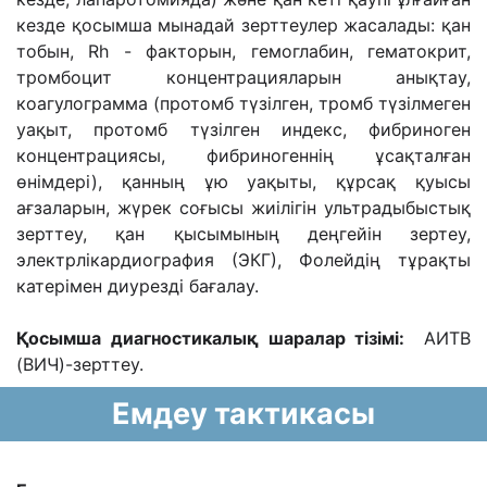
кезде қосымша мынадай зерттеулер жасалады: қан
тобын, Rh - факторын, гемоглабин, гематокрит,
тромбоцит концентрацияларын анықтау,
коагулограмма (протомб түзілген, тромб түзілмеген
уақыт, протомб түзілген индекс, фибриноген
концентрациясы, фибриногеннің ұсақталған
өнімдері), қанның ұю уақыты, құрсақ қуысы
ағзаларын, жүрек соғысы жиілігін ультрадыбыстық
зерттеу, қан қысымының деңгейін зертеу,
электрлікардиография (ЭКГ), Фолейдің тұрақты
катерімен диурезді бағалау.
Қосымша диагностикалық шаралар тізімі:
АИТВ
(ВИЧ)-зерттеу.
Емдеу тактикасы