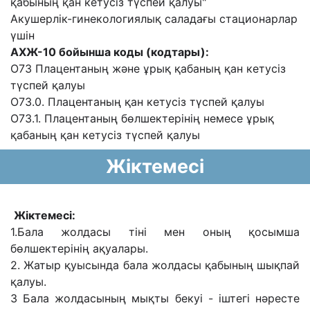
қабының қан кетусіз түспей қалуы"
Акушерлік-гинекологиялық саладағы стационарлар
үшін
АХЖ-10 бойынша коды (кодтары):
О73 Плацентаның және ұрық қабаның қан кетусіз
түспей қалуы
О73.0. Плацентаның қан кетусіз түспей қалуы
О73.1. Плацентаның бөлшектерінің немесе ұрық
қабаның қан кетусіз түспей қалуы
Жіктемесі
Жіктемесі:
1.Бала жолдасы тіні мен оның қосымша
бөлшектерінің ақуалары.
2. Жатыр қуысында бала жолдасы қабының шықпай
қалуы.
3 Бала жолдасының мықты бекуі - іштегі нәресте