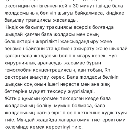
оксотицин енгізгеннен кейін 30 минут ішінде бала
жолдасмының бөлініп шығуы байқалмаса, кіндікке
бақылау тракциясы жасалады.
Кіндікке бақылау тракциясы әсерсіз болғанда
шықпай қалған бала жолдасы мен оның
бөлшектерін жергілікті жансыздандыру және
венамен байланыста қолмен ажырату және шықпай
қалған бала жолдасын бөліп шығару керек. Бұл
хирурниялық араласуды жасамас бұрын
гемоглобин концентрациясын, қан тобын, Rh -
факторын анықтау керек. Бала жолдасы бөлініп
шыққан соң оның ішегі нәресте мен ана жақ
беттеріне мұқият тексеру жүргізіледі.
Жатыр қуысын қолмен тексерген кезде бала
жолдасының бөлінуі мүмкін болмаса, бала
жолдасының нағыз бірігіп өсіп кеткеніне күдік тууы
тиіс. Мұндай жадайда лапаратомия, гистерэктоми
көлемінде көмек көрсетілуі тиіс.