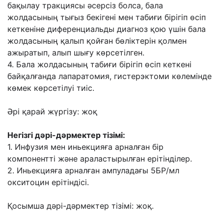
бақылау тракциясы әсерсіз болса, бала
жолдасының тығыз бекігені мен табиғи бірігіп өсіп
кеткеніне диференциальды диагноз қою үшін бала
жолдасының қалып қойған бөліктерін қолмен
ажыратып, алып шығу көрсетілген.
4. Бала жолдасының табиғи бірігіп өсіп кеткені
байқалғанда лапаратомия, гистерэктоми көлемінде
көмек көрсетілуі тиіс.
Әрі қарай жүргізу:
жоқ
Негізгі дәрі-дәрмектер тізімі:
1. Инфузия мен иньекцияға арналған бір
компонентті және араластырылған ерітінділер.
2. Иньекцияға арналған ампуладағы 5БР/мл
окситоцин ерітіндісі.
Қосымша дәрі-дәрмектер тізімі: жоқ.