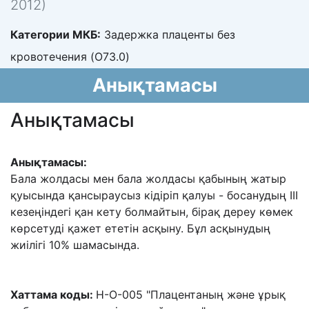
2012)
Категории МКБ:
Задержка плаценты без
кровотечения (O73.0)
Анықтамасы
Анықтамасы
Анықтамасы:
Бала жолдасы мен бала жолдасы қабының жатыр
қуысында қансыраусыз кідіріп қалуы - босанудың III
кезеңіндегі қан кету болмайтын, бірақ дереу көмек
көрсетуді қажет ететін асқыну. Бұл асқынудың
жиілігі 10% шамасында.
Хаттама коды:
H-O-005 "Плацентаның және ұрық