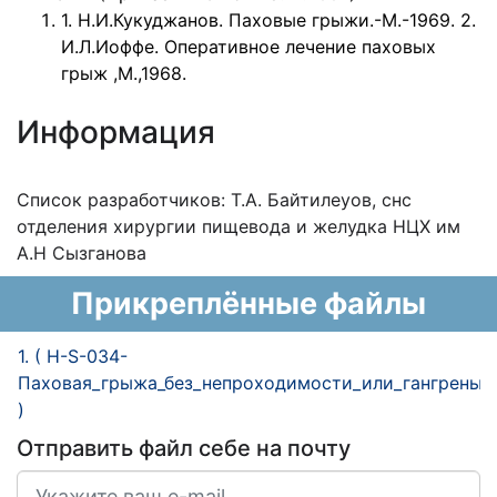
1. Н.И.Кукуджанов. Паховые грыжи.-М.-1969. 2.
И.Л.Иоффе. Оперативное лечение паховых
грыж ,М.,1968.
Информация
Список разработчиков: Т.А. Байтилеуов, снс
отделения хирургии пищевода и желудка НЦХ им
А.Н Сызганова
Прикреплённые файлы
1. ( H-S-034-
Паховая_грыжа_без_непроходимости_или_гангрены.p
)
Отправить файл себе на почту