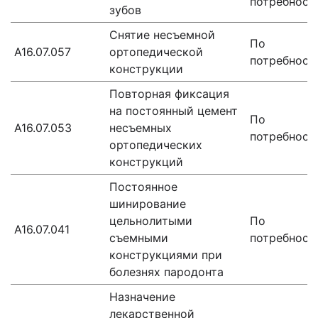
потребност
зубов
Снятие несъемной
По
A16.07.057
ортопедической
потребност
конструкции
Повторная фиксация
на постоянный цемент
По
А16.07.053
несъемных
потребност
ортопедических
конструкций
Постоянное
шинирование
цельнолитыми
По
А16.07.041
съемными
потребност
конструкциями при
болезнях пародонта
Назначение
лекарственной