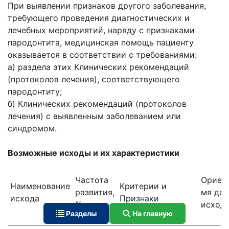
При выявлении признаков другого заболева­ния,
требующего проведения диагностических и
лечебных мероприятий, наряду с признаками
пародонтита, медицинская помощь пациенту
оказывается в соответствии с требованиями:
а) раздела этих Клинических рекомендаций
(протоколов лечения), соответствующего
пародонтиту;
б) Клинических рекомендаций (протоколов
лечения) с выявленным заболеванием или
синдромом.
Возможные исходы и их характеристики
Частота
Ориент
Наименование
Критерии и
развития,
мя до
исхода
Признаки
%
исход
Разделы
На главную