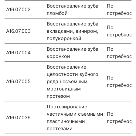
Восстановление зуба
По
А16.07.002
пломбой
потребност
Восстановление зуба
По
A16.07.003
вкладками, виниром,
потребност
полукоронкой
Восстановление зуба
По
A16.07.004
коронкой
потребност
Восстановление
целостности зубного
По
А16.07.005
ряда несъемным
потребност
мостовидным
протезом
Протезирование
частичными съемными
По
А16.07.039
пластиночными
потребност
протезами