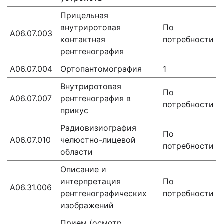
Прицельная
внутриротовая
По
A06.07.003
контактная
потребности
рентгенография
A06.07.004
Ортопантомография
1
Внутриротовая
По
А06.07.007
рентгенография в
потребности
прикус
Радиовизиография
По
A06.07.010
челюстно-лицевой
потребности
области
Описание и
интерпретация
По
A06.31.006
рентгенографических
потребности
изображений
Прием (осмотр,