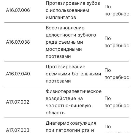
Протезирование зубов
По
А16.07.006
с использованием
потребност
имплантатов
Восстановление
целостности зубного
По
А16.07.038
ряда съемными
потребност
мостовидными
протезами
Протезирование
По
А16.07.040
съемными бюгельными
потребност
протезами
Физиотерапевтическое
воздействие на
По
А17.07.002
челюстно-лицевую
потребност
область
Диатермокоагуляция
По
А17.07.003
при патологии рта и