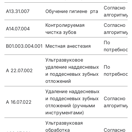
Согласно
A13.31.007
Обучение гигиене рта
алгоритму
Контролируемая
Согласно
А14.07.004
чистка зубов
алгоритму
По
B01.003.004.001
Местная анестезия
потребност
Ультразвуковое
удаление наддесневых
По
А 22.07.002
и поддесневых зубных
потребност
отложений
Удаление наддесневых
и поддесневых зубных
Согласно
А 16.07.022
отложений (ручными
алгоритму
инструментами)
Ультразвуковая
обработка
Согласно