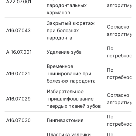
А22.07.001
пародонтальных
алгоритму
карманов
Закрытый кюретаж
Согласно
А16.07.043
при болезнях
алгоритму
пародонта
По
А 16.07.001
Удаление зуба
потребност
Временное
По
А16.07.021
шинирование при
потребност
болезнях пародонта
Избирательное
Согласно
А16.07.029
пришлифовывание
алгоритму
твердых тканей зубов
По
A16.07.030
Гингивэктомия
потребност
Пластика уздечки
По