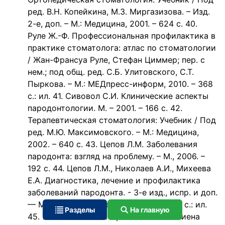
ред. В.Н. Копейкина, М.З. Миргазизова. – Изд.
2-е, доп. – М.: Медицина, 2001. – 624 с. 40.
Руле Ж.-Ф. Профессиональная профилактика в
практике стоматолога: атлас по стоматологии
/ Жан-Франсуа Руле, Стефан Циммер; пер. с
нем.; под общ. ред. С.Б. Улитовского, С.Т.
Пыркова. – М.: МЕДпресс-информ, 2010. – 368
с.: ил. 41. Сивовол С.И. Клинические аспекты
пародонтологии. М. – 2001. – 166 с. 42.
Терапевтическая стоматология: Учебник / Под
ред. М.Ю. Максимовского. – М.: Медицина,
2002. – 640 с. 43. Цепов Л.М. Заболевания
пародонта: взгляд на проблему. – М., 2006. –
192 с. 44. Цепов Л.М., Николаев А.И., Михеева
Е.А. Диагностика, лечение и профилактика
заболеваний пародонта. - 3-е изд., испр. и доп.
— М.: МЕДпресс-информ, 2008. — 272 с.: ил.
Разделы
На главную
45. Улитовский С.Б. Практическая гигиена