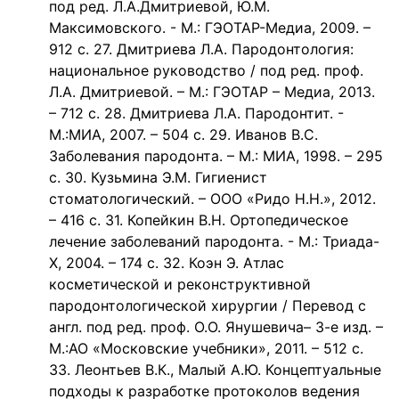
под ред. Л.А.Дмитриевой, Ю.М.
Максимовского. - М.: ГЭОТАР-Медиа, 2009. –
912 с. 27. Дмитриева Л.А. Пародонтология:
национальное руководство / под ред. проф.
Л.А. Дмитриевой. – М.: ГЭОТАР – Медиа, 2013.
– 712 с. 28. Дмитриева Л.А. Пародонтит. -
М.:МИА, 2007. – 504 с. 29. Иванов В.С.
Заболевания пародонта. – М.: МИА, 1998. – 295
с. 30. Кузьмина Э.М. Гигиенист
стоматологический. – ООО «Ридо Н.Н.», 2012.
– 416 с. 31. Копейкин В.Н. Ортопедическое
лечение заболеваний пародонта. - М.: Триада-
Х, 2004. – 174 с. 32. Коэн Э. Атлас
косметической и реконструктивной
пародонтологической хирургии / Перевод с
англ. под ред. проф. О.О. Янушевича– 3-е изд. –
М.:АО «Московские учебники», 2011. – 512 с.
33. Леонтьев В.К., Малый А.Ю. Концептуальные
подходы к разработке протоколов ведения