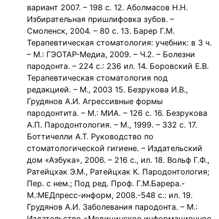
вариант 2007. – 198 с. 12. Аболмасов Н.Н.
Избирательная пришлифовка зубов. –
Смоленск, 2004. – 80 с. 13. Барер Г.М.
Терапевтическая стоматология: учебник: в 3 ч.
– М.: ГЭОТАР-Медиа, 2009. – Ч.2. – Болезни
пародонта. – 224 с.: 236 ил. 14. Боровский Е.В.
Терапевтическая стоматология под
редакцией. – М., 2003 15. Безрукова И.В.,
Грудянов А.И. Агрессивные формы
пародонтита. – М.: МИА. – 126 с. 16. Безрукова
А.П. Пародонтология. – М., 1999. – 332 с. 17.
Боттичелли А.Т. Руководство по
стоматологической гигиене. – Издательский
дом «Азбука», 2006. – 216 с., ил. 18. Вольф Г.Ф.,
Ратейцхак Э.М., Ратейцхак К. Пародонтология;
Пер. с нем.; Под ред. Проф. Г.М.Барера.-
М.:МЕДпресс-информ, 2008.-548 с.: ил. 19.
Грудянов А.И. Заболевания пародонта. – М.:
Издательство «Медицинское информационное