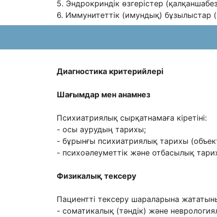
5. Эндрокриндік өзгерістер (қалқаншабез
6. Иммунитеттік (имундық) бұзылыстар (Ig 
Диагностика критерийлері
Шағымдар мен анамнез
Психиатриялық сырқатнамаға кіретіні:
- осы аурудың тарихы;
- бұрынғы психиатриялық тарихы (объект
- психоəлеуметтік жəне отбасылық тари
Физикалық тексеру
Пациентті тексеру шараларына жататын
- соматикалық (тəндік) жəне неврология