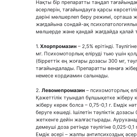
Нақты бір препаратты таңдап тағайындағ
əсерлерін, тағайындауға қарсы көрсетіл
дəріні мөлшерлеп беру режимі, орташа ж
жағдайына сондай-ақ психопатологиялы
мөлшерде жəне қандай жағдайда қалай т
1.
Хлорпромазин
– 2,5% ерітінді. Тəулігін
мг. Психомоторлық еліруді тыю үшін қол
(бірреттік ең жоғары дозасы 300 мг, тəу
тағайындалады. Препаратты венаға жібе
немесе кордиамин салынады.
2.
Левомепромазин
– психомоторлық елір
Қажеттілік туындап бұлшықетке жіберу кер
жіберу керек болса – 0,75-0,1 г. Емдік н
беруге көшеді. Ішілетін тəуліктік дозасы 
жеткенге дейін жалғастырады. Ауруханад
демеуші доза ретінде тəулігіне 0,025-0,
Емдік əсері – жалпы антипсихоздық əсер