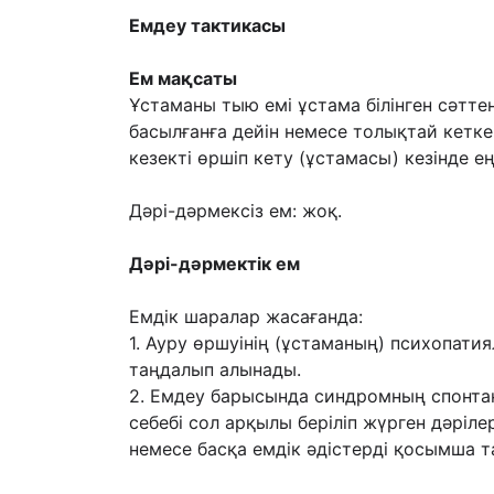
Емдеу тактикасы
Ем мақсаты
Ұстаманы тыю емі ұстама білінген сəтте
басылғанға дейін немесе толықтай кетк
кезекті өршіп кету (ұстамасы) кезінде 
Дəрі-дəрмексіз ем: жоқ.
Дəрі-дəрмектік ем
Емдік шаралар жасағанда:
1. Ауру өршуінің (ұстаманың) психопати
таңдалып алынады.
2. Емдеу барысында синдромның спонтан
себебі сол арқылы беріліп жүрген дəріл
немесе басқа емдік əдістерді қосымша т