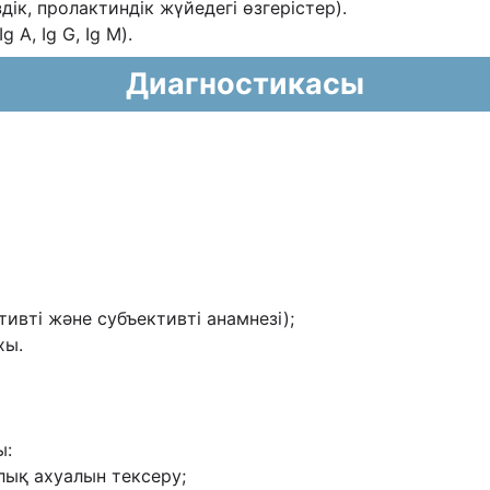
дік, пролактиндік жүйедегі өзгерістер).
A, Ig G, Ig M).
Диагностикасы
ивті жəне субъективті анамнезі);
хы.
ы:
лық ахуалын тексеру;