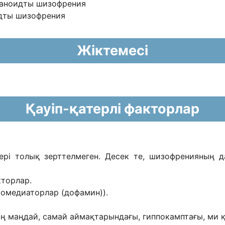
араноидты шизофрения
идты шизофрения
Жіктемесі
Қауіп-қатерлі факторлар
птері толық зерттелмеген. Десек те, шизофренияның 
кторлар.
ромедиаторлар (дофамин)).
ң маңдай, самай аймақтарындағы, гиппокамптағы, ми 