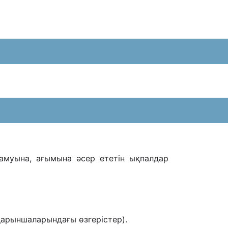
дамуына, ағымына əсер ететін ықпалдар
қарыншаларындағы өзгерістер).