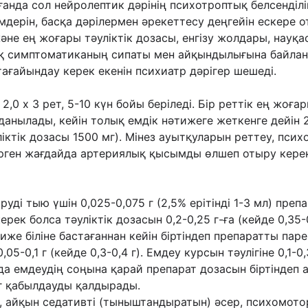
анда сол нейролептик дəрінің психотроптық белсенділі
імдерін, басқа дəрілермен əрекеттесу деңгейін ескере
əне ең жоғары тəуліктік дозасы, енгізу жолдары, нау
қ симптоматиканың сипаты мен айқындылығына байланы
ағайындау керек екенін психиатр дəрігер шешеді.
е 2,0 х 3 рет, 5-10 күн бойы беріледі. Бір реттік ең жоғ
данылады, кейін толық емдік нəтижеге жеткенге дейін 
ліктік дозасы 1500 мг). Мінез ауытқуларын реттеу, пси
рген жағдайда артериялық қысымды өлшеп отыру керек
уді тыю үшін 0,025-0,075 г (2,5% ерітінді 1-3 мл) пре
ек болса тəуліктік дозасын 0,2-0,25 г-ға (кейде 0,35-0,
əтиже біліне бастағаннан кейін біртіндеп препаратты па
0,05-0,1 г (кейде 0,3-0,4 г). Емдеу курсын тəулігіне 0,1-
а емдеудің соңына қарай препарат дозасын біртіндеп а
1 г қабылдауды қалдырады.
, айқын седативті (тыныштандыратын) əсер, психомотор