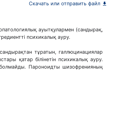
Скачать или отправить файл
опатологиялық ауытқулармен (сандырақ,
гредиентті психикалық ауру.
 сандырақтан тұратын, галлюцинациялар
лыстары қатар білінетін психикалық ауру.
н болмайды. Пароноидты шизофренияның