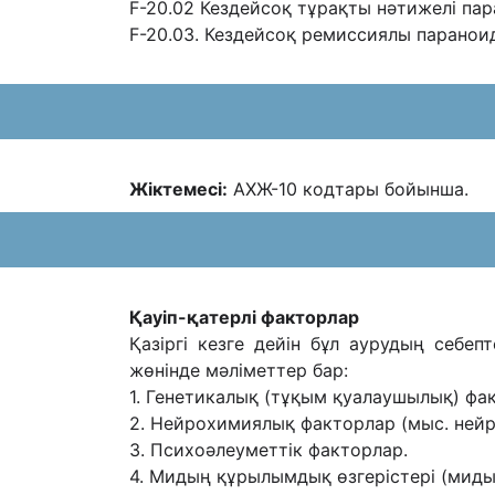
F-20.02 Кездейсоқ тұрақты нəтижелі п
F-20.03. Кездейсоқ ремиссиялы парано
Жіктемесі:
АХЖ-10 кодтары бойынша.
Қауіп-қатерлі факторлар
Қазіргі кезге дейін бұл аурудың себе
жөнінде мəліметтер бар:
1. Генетикалық (тұқым қуалаушылық) фа
2. Нейрохимиялық факторлар (мыс. ней
3. Психоəлеуметтік факторлар.
4. Мидың құрылымдық өзгерістері (миды