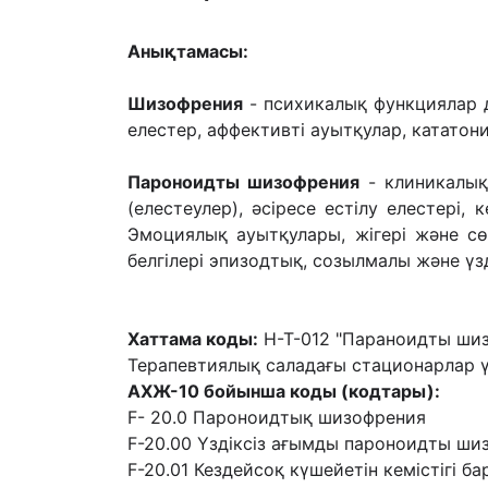
Анықтамасы:
Шизофрения
- психикалық функциялар 
елестер, аффективті ауытқулар, кататони
Пароноидты шизофрения
- клиникалық
(елестеулер), əсіресе естілу елестері, 
Эмоциялық ауытқулары, жігері жəне с
белгілері эпизодтық, созылмалы жəне ү
Хаттама коды:
H-T-012 "Параноидты ши
Терапевтиялық саладағы стационарлар 
АХЖ-10 бойынша коды (кодтары):
F- 20.0 Пароноидтық шизофрения
F-20.00 Үздіксіз ағымды пароноидты ши
F-20.01 Кездейсоқ күшейетін кемістігі 