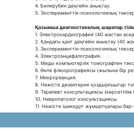
4. Билирубин деңгейін анықтау.
5. Эксперименттік-психологиялық тексер
Қосымша диагностикалық шаралар тізім
1. Электрокардиография (40 жастан асқа
2. Қандағы қант деңгейін анықтау (40 ж
3. Эксперименттік-психологиялық тексер
4. Электроэнцефалография.
5. Миды компьютерлік томографпен текс
6. Өкпе флюорографиясы (жылына бір рет
7. Микрореакция.
8. Нəжісте дизентерия қоздырғыштар то
9. Терапевт консультациясы (көрсетілім
10. Невропатолог консультациясы.
11. Нəжісте ішекқұрт жұмыртқалары бар