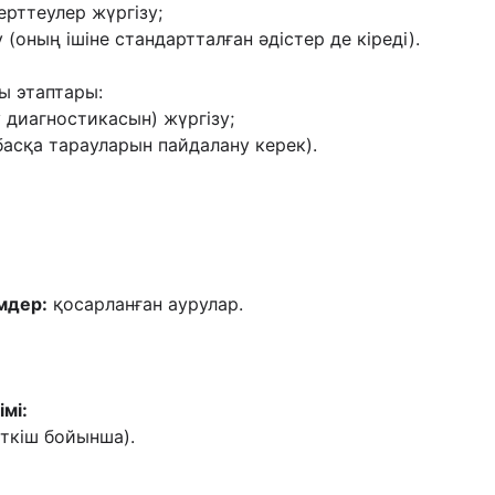
ерттеулер жүргізу;
(оның ішіне стандартталған əдістер де кіреді).
ы этаптары:
 диагностикасын) жүргізу;
асқа тарауларын пайдалану керек).
мдер:
қосарланған аурулар.
мі:
еткіш бойынша).