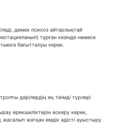
іледі, демек психоз айтарлықтай
естацияланып) тұрған кезінде немесе
 тыюға бағытталуы керек.
ропты дəрілердің ең тиімді түрлері
рау ерекшеліктерін ескеру керек,
қ жасалып жатқан емдік əдісті ауыстыру