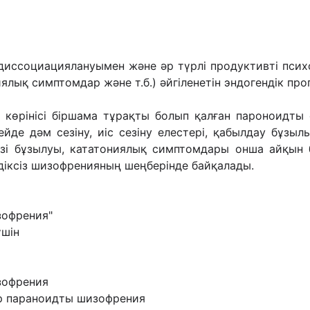
диссоциациялануымен жəне əр түрлі продуктивті псих
ялық симптомдар жəне т.б.) əйгіленетін эндогендік про
 көрінісі біршама тұрақты болып қалған пароноидты
кейде дəм сезіну, иіс сезіну елестері, қабылдау бұзы
өзі бұзылуы, кататониялық симптомдары онша айқы
здіксіз шизофренияның шеңберінде байқалады.
зофрения"
үшін
зофрения
бар параноидты шизофрения