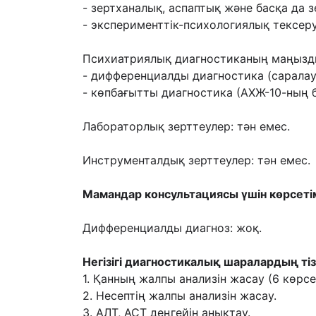
- зертханалық, аспаптық жəне басқа да з
- эксперименттік-психологиялық тексеру 
Психиатриялық диагностиканың маңызд
- дифференциалды диагностика (саралау
- көпбағытты диагностика (АХЖ-10-ның б
Лабораторлық зерттеулер: тəн емес.
Инструменталдық зерттеулер: тəн емес.
Мамандар консультациясы үшін көрсеті
Дифференциалды диагноз: жоқ.
Негізігі диагностикалық шаралардың тізі
1. Қанның жалпы анализін жасау (6 көрс
2. Несептің жалпы анализін жасау.
3. АЛТ, АСТ деңгейін анықтау.