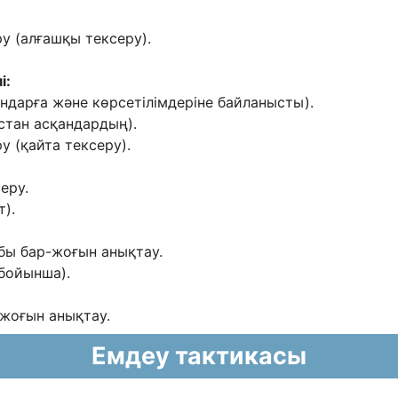
у (алғашқы тексеру).
і:
ндарға жəне көрсетілімдеріне байланысты).
астан асқандардың).
у (қайта тексеру).
еру.
).
бы бар-жоғын анықтау.
 бойынша).
-жоғын анықтау.
Емдеу тактикасы