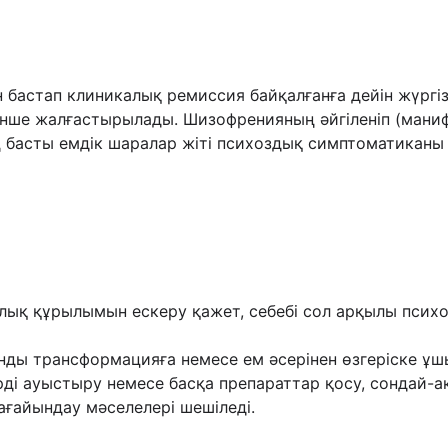
н бастап клиникалық ремиссия байқалғанға дейін жүргіз
енше жалғастырылады. Шизофренияның əйгіленіп (маниф
ең басты емдік шаралар жіті психоздық симптоматиканы
ялық құрылымын ескеру қажет, себебі сол арқылы психот
ды трансформацияға немесе ем əсерінен өзгеріске ұшы
ерді ауыстыру немесе басқа препараттар қосу, сондай-а
ағайындау мəселелері шешіледі.