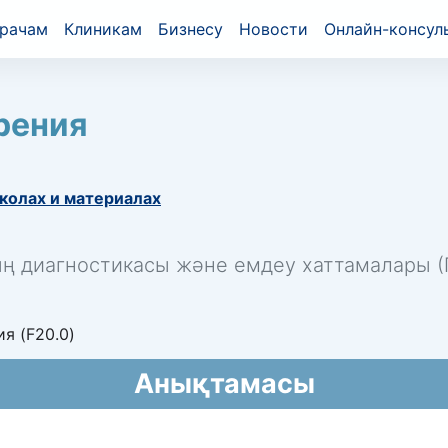
рачам
Клиникам
Бизнесу
Новости
Онлайн-консул
рения
колах и материалах
ың диагностикасы және емдеу хаттамалары (П
я (F20.0)
Анықтамасы