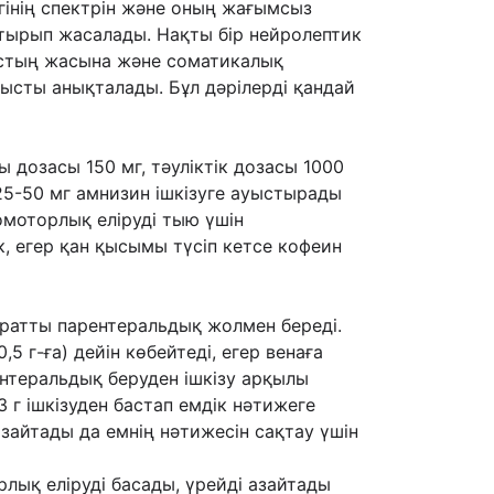
гінің спектрін жəне оның жағымсыз
 отырып жасалады. Нақты бір нейролептик
қастың жасына жəне соматикалық
сты анықталады. Бұл дəрілерді қандай
ары дозасы 150 мг, тəуліктік дозасы 1000
25-50 мг амнизин ішкізуге ауыстырады
хомоторлық еліруді тыю үшін
, егер қан қысымы түсіп кетсе кофеин
паратты парентеральдық жолмен береді.
5 г-ға) дейін көбейтеді, егер венаға
рентеральдық беруден ішкізу арқылы
0,3 г ішкізуден бастап емдік нəтижеге
зайтады да емнің нəтижесін сақтау үшін
лық еліруді басады, үрейді азайтады