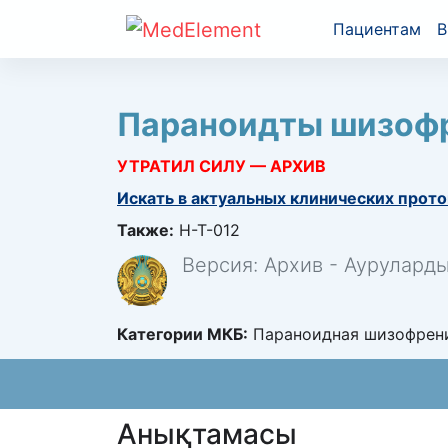
Пациентам
В
Параноидты шизоф
УТРАТИЛ СИЛУ — АРХИВ
Искать в актуальных клинических прото
Также:
H-T-012
Версия: Архив - Аурулард
Категории МКБ:
Параноидная шизофрени
Анықтамасы