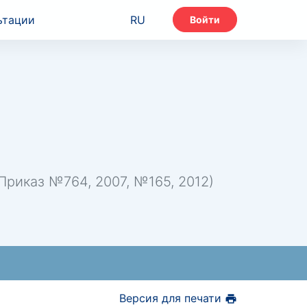
ьтации
RU
Войти
риказ №764, 2007, №165, 2012)
Версия для печати