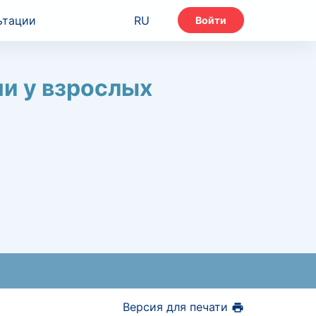
ьтации
RU
Войти
и у взрослых
Версия для печати