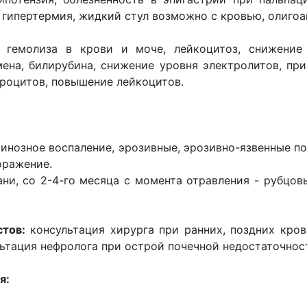
 гипертермия, жидкий стул возможно с кровью, олигоа
гемолиза в крови и моче, лейкоцитоз, снижение 
ена, билирубина, снижение уровня электролитов, при
троцитов, повышение лейкоцитов.
бринозное воспаление, эрозивные, эрозивно-язвенные 
оражение.
кани, со 2-4-го месяца с момента отравления - рубцо
тов:
консультация хирурга при ранних, поздних кров
ьтация нефролога при острой почечной недостаточнос
я: