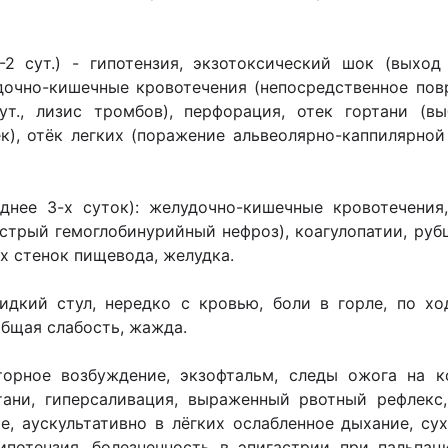
-2 сут.) - гипотензия, экзотоксический шок (выхо
дочно-кишечные кровотечения (непосредственное пов
сут., лизис тромбов), перфорация, отек гортани (в
), отёк легких (поражение альвеолярно-каппилярной
днее 3-х суток): желудочно-кишечные кровотечения
острый гемоглобинурийный нефроз), коагулопатии, ру
 стенок пищевода, желудка.
идкий стул, нередко с кровью, боли в горле, по хо
бщая слабость, жажда.
орное возбуждение, экзофтальм, следы ожога на ко
тани, гиперсаливация, выраженный рвотный рефлекс
е, аускультативно в лёгких ослабленное дыхание, су
ипотензия, болезненность в эпигастрии при пальпац