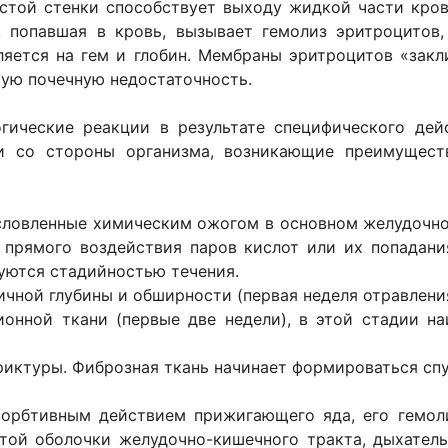
той стенки способствует выходу жидкой части кров
, попавшая в кровь, вызывает гемолиз эритроцитов,
яется на гем и глобин. Мембраны эритроцитов «зак
ую почечную недостаточность.
огические реакции в результате специфического дей
ии со стороны организма, возникающие преимущест
словленные химическим ожогом в основном желудочно
е прямого воздействия паров кислот или их попадан
уются стадийностью течения.
ичной глубины и обширности (первая неделя отравления
ионной ткани (первые две недели), в этой стадии 
риктуры. Фиброзная ткань начинает формироваться спу
орбтивным действием прижигающего яда, его гемол
той оболочки желудочно-кишечного тракта, дыхатель