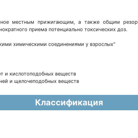
ленное местным прижигающим, а также общим резор
днократного приема потенциально токсических доз.
кими химическими соединениями у взрослых"
от и кислотоподобных веществ
очей и щелочеподобных веществ
Классификация