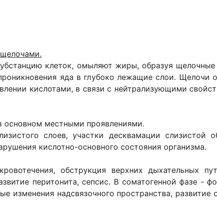
 щелочами.
убстанцию клеток, омыляют жиры, образуя щелочные
 проникновения яда в глубоко лежащие слои. Щелочи о
авлении кислотами, в связи с нейтрализующими свойст
в основном местными проявлениями.
изистого слоев, участки десквамации слизистой о
рушения кислотно-основного состояния организма.
кровотечения, обструкция верхних дыхательных пу
азвитие перитонита, сепсис. В соматогенной фазе - ф
ные изменения надсвязочного пространства, развитие 