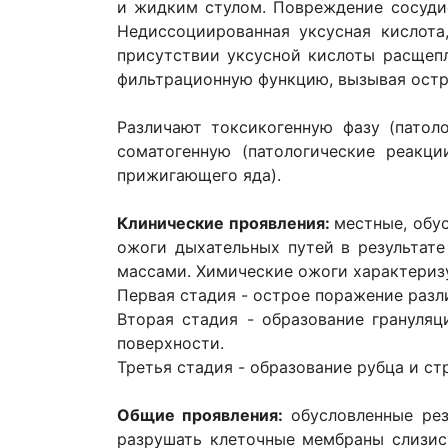
и жидким стулом. Повреждение сосудис
Недиссоциированная уксусная кислота
присутствии уксусной кислоты расщепл
фильтрационную функцию, вызывая остр
Различают токсикогенную фазу (патол
соматогенную (патологические реакц
прижигающего яда).
Клинические проявления:
местные, обу
ожоги дыхательных путей в результат
массами. Химические ожоги характериз
Первая стадия - острое поражение разл
Вторая стадия - образование грануляц
поверхности.
Третья стадия - образование рубца и ст
Общие проявления:
обусловленные рез
разрушать клеточные мембраны слизис