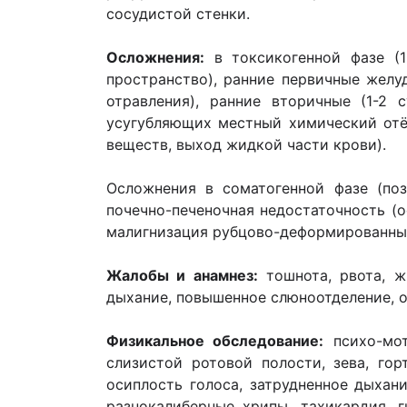
сосудистой стенки.
Осложнения:
в токсикогенной фазе (1
пространство), ранние первичные желу
отравления), ранние вторичные (1-2 
усугубляющих местный химический отёк
веществ, выход жидкой части крови).
Осложнения в соматогенной фазе (поз
почечно-печеночная недостаточность (
малигнизация рубцово-деформированных
Жалобы и анамнез:
тошнота, рвота, ж
дыхание, повышенное слюноотделение, о
Физикальное обследование:
психо-мот
слизистой ротовой полости, зева, гор
осиплость голоса, затрудненное дыхани
разнокалиберные хрипы, тахикардия, г