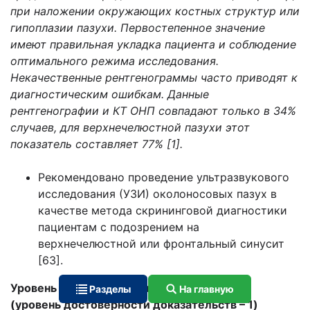
при наложении окружающих костных структур или
гипоплазии пазухи. Первостепенное значение
имеют правильная укладка пациента и соблюдение
оптимального режима исследования.
Некачественные рентгенограммы часто приводят к
диагностическим ошибкам. Данные
рентгенографии и КТ ОНП совпадают только в 34%
случаев, для верхнечелюстной пазухи этот
показатель составляет 77% [1].
Рекомендовано проведение ультразвукового
исследования (УЗИ) околоносовых пазух в
качестве метода скрининговой диагностики
пациентам с подозрением на
верхнечелюстной или фронтальный синусит
[63].
Уровень убедительности рекомендаций B
Разделы
На главную
(уровень достоверности доказательств – 1)