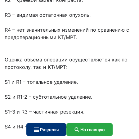
R2 – краевой захват контраста.
R3 – видимая остаточная опухоль.
R4 – нет значительных изменений по сравнению с
предоперационными КТ/МРТ.
Оценка объёма операции осуществляется как по
протоколу, так и КТ/МРТ:
S1 и R1 – тотальное удаление.
S2 и R1-2 – субтотальное удаление.
S1-3 и R3 – частичная резекция.
S4 и R4 – биопсия опухоли.
Разделы
На главную