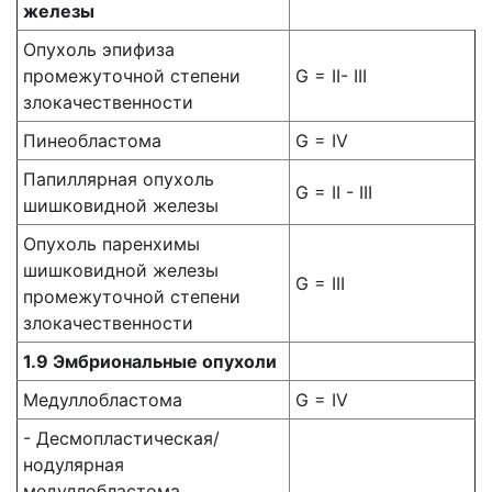
железы
Опухоль эпифиза
промежуточной степени
G = II- III
злокачественности
Пинеобластома
G = IV
Папиллярная опухоль
G = II - III
шишковидной железы
Опухоль паренхимы
шишковидной железы
G = III
промежуточной степени
злокачественности
1.9 Эмбриональные опухоли
Медуллобластома
G = IV
- Десмопластическая/
нодулярная
медуллобластома