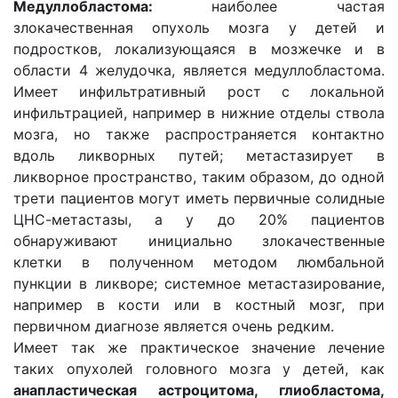
Медуллобластома:
наиболее частая
злокачественная опухоль мозга у детей и
подростков, локализующаяся в мозжечке и в
области 4 желудочка, является медуллобластома.
Имеет инфильтративный рост с локальной
инфильтрацией, например в нижние отделы ствола
мозга, но также распространяется контактно
вдоль ликворных путей; метастазирует в
ликворное пространство, таким образом, до одной
трети пациентов могут иметь первичные солидные
ЦНС-метастазы, а у до 20% пациентов
обнаруживают инициально злокачественные
клетки в полученном методом люмбальной
пункции в ликворе; системное метастазирование,
например в кости или в костный мозг, при
первичном диагнозе является очень редким.
Имеет так же практическое значение лечение
таких опухолей головного мозга у детей, как
анапластическая астроцитома, глиобластома,