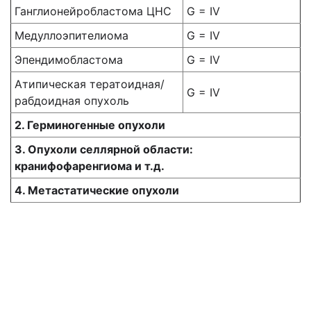
Ганглионейробластома ЦНС
G = IV
Медуллоэпителиома
G = IV
Эпендимобластома
G = IV
Атипическая тератоидная/
G = IV
рабдоидная опухоль
2. Герминогенные опухоли
3. Опухоли селлярной области:
кранифофаренгиома и т.д.
4. Метастатические опухоли