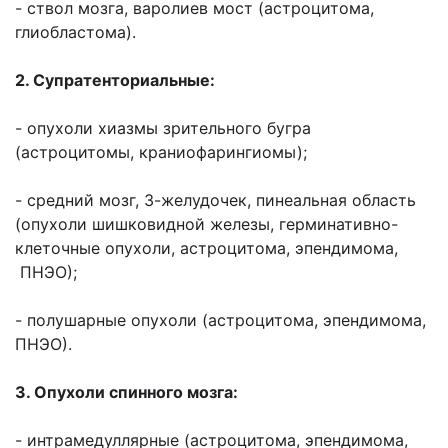
- ствол мозга, варолиев мост (астроцитома,
глиобластома).
2. Супратенториальные:
- опухоли хиазмы зрительного бугра
(астроцитомы, краниофарингиомы);
- средний мозг, 3-желудочек, пинеальная область
(опухоли шишковидной железы, герминативно-
клеточные опухоли, астроцитома, эпендимома,
ПНЭО);
- полушарные опухоли (астроцитома, эпендимома,
ПНЭО).
3. Опухоли спинного мозга:
- интрамедуллярные (астроцитома, эпендимома,