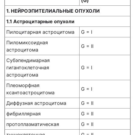
(G)
1. НЕЙРОЭПИТЕЛИАЛЬНЫЕ ОПУХОЛИ
1.1 Астроцитарные опухоли
Пилоцитарная астроцитома
G = I
Пиломиксоидная
G = II
астроцитома
Субэпендимарная
гигантоклеточная
G = I
астроцитома
Плеоморфная
G = I
ксантоастроцитома
Диффузная астроцитома
G = II
фибриллярная
G = II
протоплазматическая
G = II
тучноклеточная
G = II