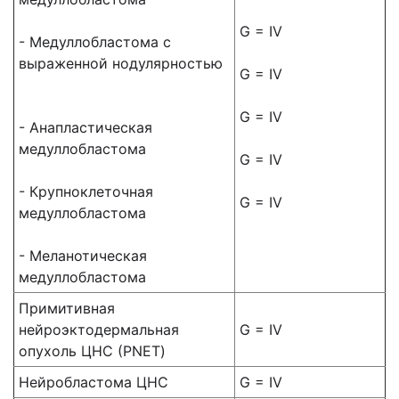
G = IV
- Медуллобластома с
выраженной нодулярностью
G = IV
G = IV
- Анапластическая
медуллобластома
G = IV
- Крупноклеточная
G = IV
медуллобластома
- Меланотическая
медуллобластома
Примитивная
нейроэктодермальная
G = IV
опухоль ЦНС (PNET)
Нейробластома ЦНС
G = IV