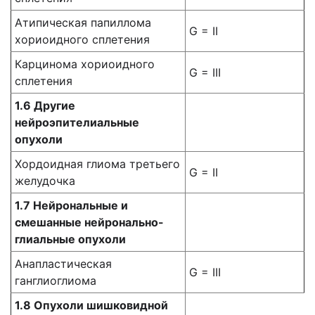
Атипическая папиллома
G = II
хориоидного сплетения
Карцинома хориоидного
G = III
сплетения
1.6 Другие
нейроэпителиальные
опухоли
Хордоидная глиома третьего
G = II
желудочка
1.7 Нейрональные и
смешанные нейронально-
глиальные опухоли
Анапластическая
G = III
ганглиоглиома
1.8 Опухоли шишковидной