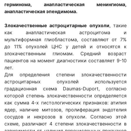
герминома, анапластическая менингиома,
анапластическая эпендимома.
Злокачественные астроцитарные опухоли
, такие
как анапластическая астроцитома и
мультиформная глиобластома, составляют от 7%
до 11% опухолей ЦНС у детей и относятся к
злокачественным глиомам. Средний возраст
пациентов на момент диагностики составляет 9-10
лет.
Для определения степени злокачественности
астроцитарных опухолей используется
градационная схема Daumas-Duport, согласно
которой степень злокачественности определяется
как сумма 4-х гистологических признаков: атипия
ядер, наличие митозов, пролиферация эндотелия
сосудов и некрозов в опухоли. Согласно этой
схеме, различают 4 степени злокачественности в
зависимости от наличия перечисленных признаков