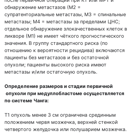
после первичной операции при КТ или МРТ и
обнаружение метастазов (М2 =
супратенториальные метастазы, М3 = спинальные
метастазы; М4 = метастазы за пределами ЦНС;
отдельное обнаружение злокачественных клеток в
ликворе (М1) не имеет чёткого прогностического
значения. В группу стандартного риска (по
отношению к вероятности рецидива) включаются
пациенты без метастазов и без остаточной
опухоли; пациенты высокого риска имеют
метастазы и/или остаточную опухоль.
Определение размеров и стадии первичной
опухоли при медуллобластоме осуществляется
по системе Чанга:
Т1 опухоль менее 3 см ограничена срединным
положением червя мозжечка, верхней стенкой
четвертого желудочка или полушарием мозжечка.