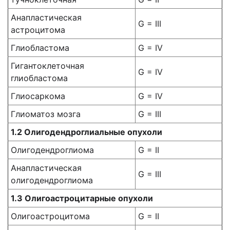
Анапластическая
G = III
астроцитома
Глиобластома
G = IV
Гигантоклеточная
G = IV
глиобластома
Глиосаркома
G = IV
Глиоматоз мозга
G = III
1.2 Олигодендроглиальные опухоли
Олигодендроглиома
G = II
Анапластическая
G = III
олигодендроглиома
1.3 Олигоастроцитарные опухоли
Олигоастроцитома
G = II