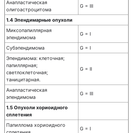
Анапластическая
G = III
олигоастроцитома
1.4 Эпендимарные опухоли
Миксопапиллярная
G = I
эпендимома
Субэпендимома
G = I
Эпендимома: клеточная;
папиллярная;
G = II
светлоклеточная;
таницитарная.
Анапластическая
G = III
эпендимома
1.5 Опухоли хориоидного
сплетения
Папиллома хориоидного
G = I
сплетения