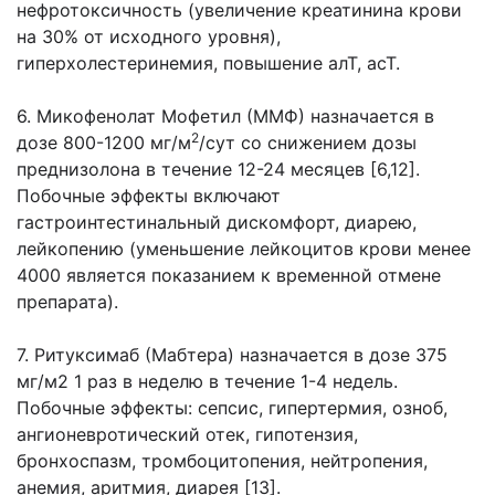
нефротоксичность (увеличение креатинина крови
на 30% от исходного уровня),
гиперхолестеринемия, повышение алТ, асТ.
6. Микофенолат Мофетил (ММФ) назначается в
2
дозе 800-1200 мг/м
/сут со снижением дозы
преднизолона в течение 12-24 месяцев [6,12].
Побочные эффекты включают
гастроинтестинальный дискомфорт, диарею,
лейкопению (уменьшение лейкоцитов крови менее
4000 является показанием к временной отмене
препарата).
7. Ритуксимаб (Мабтера) назначается в дозе 375
мг/м2 1 раз в неделю в течение 1-4 недель.
Побочные эффекты: сепсис, гипертермия, озноб,
ангионевротический отек, гипотензия,
бронхоспазм, тромбоцитопения, нейтропения,
анемия, аритмия, диарея [13].