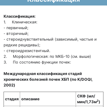
Классификация:
1. Клиническая:
- первичный;
- вторичный;
- стероидчувствительный (зависимый, частые и
редкие рецидивы);
- стероидрезистентный.
2. Морфологическая: по МКБ-10 (см. выше)
3. По состоянию функции почек:
Международная классификация
стадий
хронических болезней почек
ХБП (
по
K/DOQ
I
,
2002)
СКФ (мл/
стадия
описание
2
мин/1,73м
)