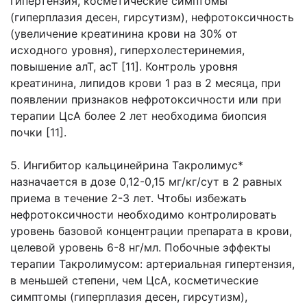
гипертензия, косметические симптомы
(гиперплазия десен, гирсутизм), нефротоксичность
(увеличение креатинина крови на 30% от
исходного уровня), гиперхолестеринемия,
повышение алТ, асТ [11]. Контроль уровня
креатинина, липидов крови 1 раз в 2 месяца, при
появлении признаков нефротоксичности или при
терапии ЦсА более 2 лет необходима биопсия
почки [11].
5. Ингибитор кальцинейрина Такролимус*
назначается в дозе 0,12-0,15 мг/кг/сут в 2 равных
приема в течение 2-3 лет. Чтобы избежать
нефротоксичности необходимо контролировать
уровень базовой концентрации препарата в крови,
целевой уровень 6-8 нг/мл. Побочные эффекты
терапии Такролимусом: артериальная гипертензия,
в меньшей степени, чем ЦсА, косметические
симптомы (гиперплазия десен, гирсутизм),