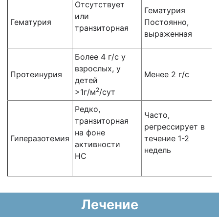
Отсутствует
Гематурия
или
Гематурия
Постоянно,
транзиторная
выраженная
Более 4 г/с у
взрослых, у
Протеинурия
Менее 2 г/с
детей
2
>1г/м
/сут
Редко,
Часто,
транзиторная
регрессирует в
на фоне
Гиперазотемия
течение 1-2
активности
недель
НС
Лечение