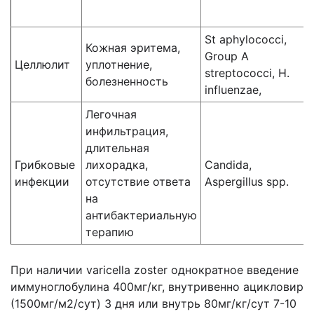
St aphylococci,
Кожная эритема,
Group A
Целлюлит
уплотнение,
streptococci, H.
болезненность
influenzae,
Легочная
инфильтрация,
длительная
Грибковые
лихорадка,
Candida,
инфекции
отсутствие ответа
Aspergillus spp.
на
антибактериальную
терапию
При наличии varicella zoster однократное введение
иммуноглобулина 400мг/кг, внутривенно ацикловир
(1500мг/м2/сут) 3 дня или внутрь 80мг/кг/сут 7-10