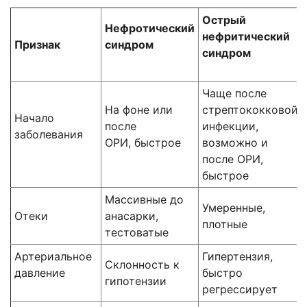
Острый
Нефротический
нефритический
Пр
изнак
синдром
синдром
Чаще после
На фоне или
стрептококковой
Начало
после
инфекции,
заболевания
ОРИ, быстрое
возможно и
после ОРИ,
быстрое
Массивные до
Умеренные,
Отеки
анасарки,
плотные
тестоватые
Артериальное
Гипертензия,
Склонность к
давление
быстро
гипотензии
регрессирует