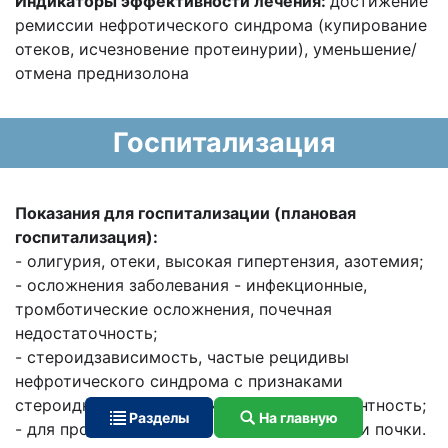
Индикаторы эффективности лечения:
достижение
ремиссии нефротического синдрома (купирование
отеков, исчезновение протеинурии), уменьшение/
отмена преднизолона
Госпитализация
Показания для госпитализации (плановая
госпитализация):
- олигурия, отеки, высокая гипертензия, азотемия;
- осложнения заболевания - инфекционные,
тромботические осложнения, почечная
недостаточность;
- стероидзависимость, частые рецидивы
нефротического синдрома с признаками
стероидной токсичности, стероидрезистентность;
Разделы
На главную
- для проведения диагностической биопсии почки.