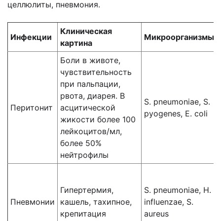
целлюлиты, пневмония.
Клиническая
Инфекции
Микроорганизмы
картина
Боли в животе,
чувствительность
при пальпации,
рвота, диарея. В
S. pneumoniae, S.
Перитонит
асцитической
pyogenes, E. coli
жикости более 100
лейкоцитов/мл,
более 50%
нейтрофилы
Гипертермия,
S. pneumoniae, H.
Пневмонии
кашель, тахипное,
influenzae, S.
крепитация
aureus