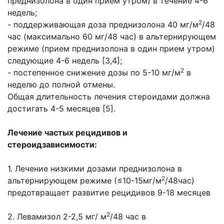
преднизолона в один прием утром) в течение 4-6
недель;
2
- поддерживающая доза преднизолона 40 мг/м
/48
час (максимально 60 мг/48 час) в альтернирующем
режиме (прием преднизолона в один прием утром)
следующие 4-6 недель [3,4];
2
- постепенное снижение дозы по 5-10 мг/м
в
неделю до полной отмены.
Общая длительность лечения стероидами должна
достигать 4-5 месяцев [5].
Лечение частых рецидивов и
стероидзависимости:
1. Лечение низкими дозами преднизолона в
2
альтернирующем режиме (≤10-15мг/м
/48час)
предотвращает развитие рецидивов 9-18 месяцев
2
2. Левамизол 2-2,5 мг/ м
/48 час в