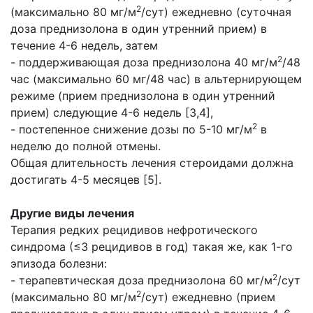
2
(максимально 80 мг/м
/сут) ежедневно (суточная
доза преднизолона в один утренний прием) в
течение 4-6 недель, затем
2
- поддерживающая доза преднизолона 40 мг/м
/48
час (максимально 60 мг/48 час) в альтернирующем
режиме (прием преднизолона в один утренний
прием) следующие 4-6 недель [3,4],
2
- постепенное снижение дозы по 5-10 мг/м
в
неделю до полной отмены.
Общая длительность лечения стероидами должна
достигать 4-5 месяцев [5].
Другие виды лечения
Терапия редких рецидивов нефротического
синдрома (≤3 рецидивов в год) такая же, как 1-го
эпизода болезни:
2
- терапевтическая доза преднизолона 60 мг/м
/сут
2
(максимально 80 мг/м
/сут) ежедневно (прием