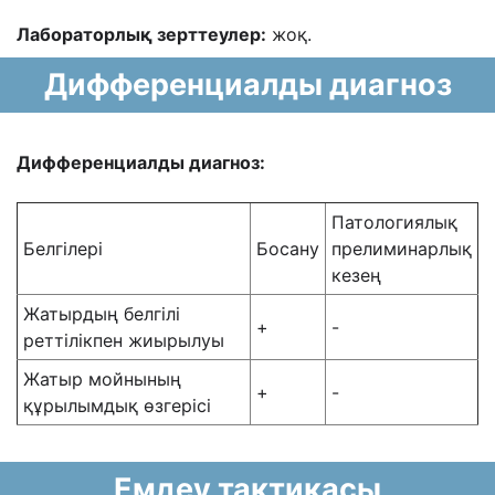
Лабораторлық зерттеулер:
жоқ.
Дифференциалды диагноз
Дифференциалды диагноз:
Патологиялық
Белгілері
Босану
прелиминарлық
кезең
Жатырдың белгілі
+
-
реттілікпен жиырылуы
Жатыр мойнының
+
-
құрылымдық өзгерісі
Емдеу тактикасы