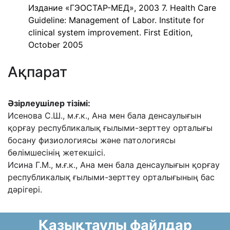
Издание «ГЭОСТАР-МЕД», 2003 7. Health Care
Guideline: Management of Labor. Institute for
clinical system improvement. First Edition,
October 2005
Ақпарат
Əзірлеушілер тізімі:
Исенова С.Ш., м.ғ.к., Ана мен бала денсаулығын
қорғау республикалық ғылыми-зерттеу
орталығы
босану физиологиясы жəне патологиясы
бөлімшесінің жетекшісі.
Исина Г.М., м.ғ.к., Ана мен бала денсаулығын қорғау
республикалық ғылыми-зерттеу
орталығының бас
дəрігері.
Қазықтаулы файлдар