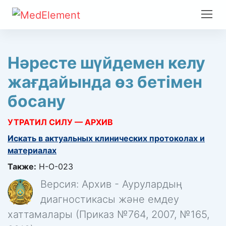
Нəресте шүйдемен келу
жағдайында өз бетімен
босану
УТРАТИЛ СИЛУ — АРХИВ
Искать в актуальных клинических протоколах и
материалах
Также:
H-O-023
Версия: Архив - Аурулардың
диагностикасы және емдеу
хаттамалары (Приказ №764, 2007, №165,