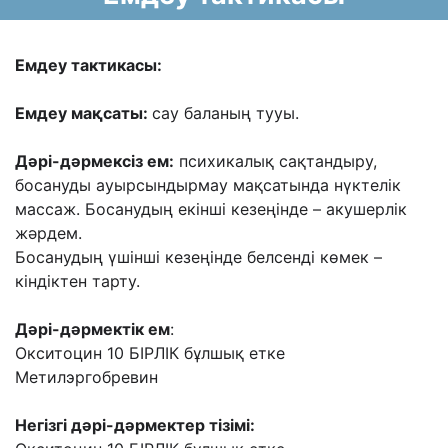
Емдеу тактикасы:
Емдеу мақсаты:
сау баланың тууы.
Дəрі-дəрмексіз ем:
психикалық сақтандыру,
босануды ауырсындырмау мақсатында
нүктелік
массаж. Босанудың екінші кезеңінде – акушерлік
жəрдем.
Босанудың үшінші кезеңінде белсенді көмек –
кіндіктен тарту.
Дəрі-дəрмектік ем
:
Окситоцин 10 БІРЛІК бұлшық етке
Метилэргобревин
Негізгі дəрі-дəрмектер тізімі: