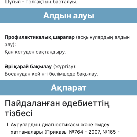
Шұғыл - толғақтың басталуы.
Алдын алуы
Профилактикалық шаралар
(асқынулардың алдын
алу):
Қан кетуден сақтандыру.
Əрі қарай бақылау
(жүргізу):
Босанудан кейінгі бөлімшеде бақылау.
Ақпарат
Пайдаланған әдебиеттің
тізбесі
Аурулардың диагностикасы және емдеу
хаттамалары (Приказы №764 - 2007, №165 -