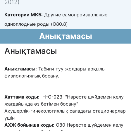
2012)
Категории МКБ:
Другие самопроизвольные
одноплодные роды (O80.8)
Анықтамасы
Анықтамасы
Анықтамасы:
Табиғи туу жолдары арқылы
физиологиялық босану.
Хаттама коды:
H-O-023 "
Нəресте шүйдемен келу
жағдайында өз бетімен босану"
Акушерлік-гинекологиялық саладағы стационарлар
үшін
АХЖ бойынша коды:
О80 Нəресте шүйдемен келу