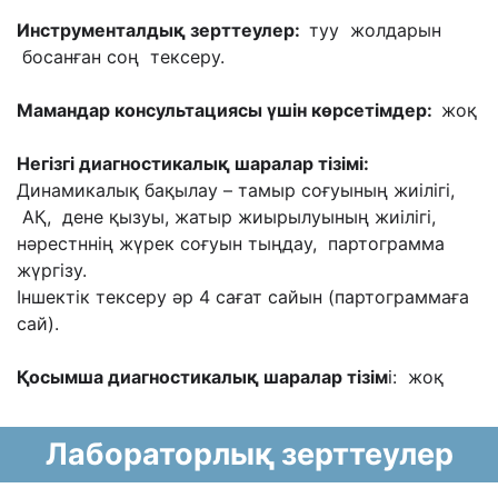
Инструменталдық зерттеулер:
туу жолдарын
босанған соң тексеру.
Мамандар консультациясы үшін көрсетімдер:
жоқ
Негізгі диагностикалық шаралар тізімі:
Динамикалық бақылау – тамыр соғуының жиілігі,
АҚ, дене қызуы, жатыр жиырылуының
жиілігі,
нəрестннің жүрек соғуын тыңдау, партограмма
жүргізу.
Іншектік тексеру əр 4 сағат сайын (партограммаға
сай).
Қосымша диагностикалық шаралар тізім
і: жоқ
Лабораторлық зерттеулер