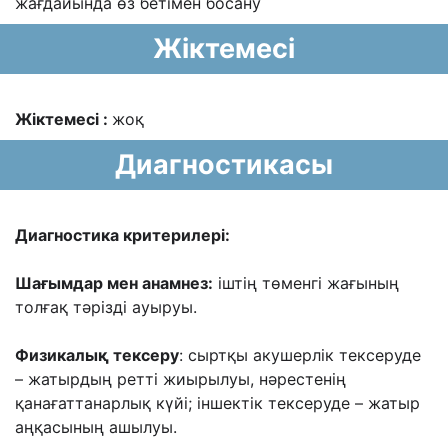
жағдайында өз бетімен босану
Жіктемесі
Жіктемесі :
жоқ
Диагностикасы
Диагностика критерилері:
Шағымдар мен анамнез:
іштің төменгі жағының
толғақ тəрізді ауыруы.
Физикалық тексеру
: сыртқы акушерлік тексеруде
– жатырдың ретті
жиырылуы, нəрестенің
қанағаттанарлық күйі; іншектік тексеруде – жатыр
аңқасының
ашылуы.