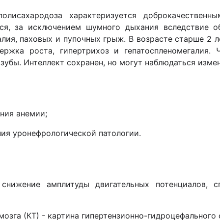
олисахародоза характеризуется доброкачественн
ся, за исключением шумного дыхания вследствие о
лия, паховых и пупочных грыж. В возрасте старше 2 л
держка роста, гипертрихоз и гепатоспленомегалия.
зубы. Интеллект сохранен, но могут наблюдаться изме
ения анемии;
ния уронефрологической патологии.
 снижение амплитуды двигательных потенциалов, сп
мозга (КТ) - картина гипертензионно-гидроцефального