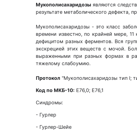
Мукополисахаридозы
являются следств
результате метаболического дефекта, пр
Мукополисахаридозы - это класс забол
времени известно, по крайней мере, 1
дефицитом разных ферментов. Вся гру
экскрецией этих веществ с мочой. Бол
выраженными при разных формах в ра
тяжелому слабоумию.
Протокол
"Мукополисахаридозы тип I; ти
Код по МКБ-10:
Е76,0; Е76,1
Синдромы:
- Гурлер
- Гурлер-Шейе