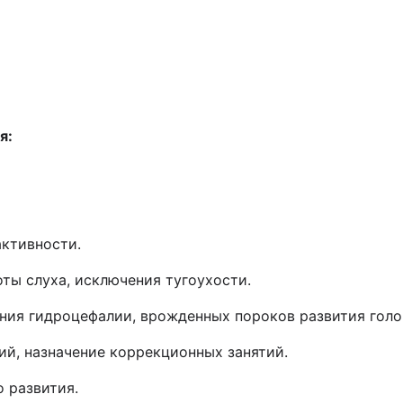
я:
активности.
оты слуха, исключения тугоухости.
ения гидроцефалии, врожденных пороков развития голо
ий, назначение коррекционных занятий.
о развития.