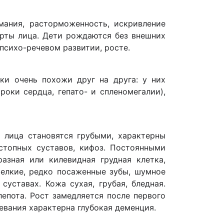
мания, расторможенность, искривление
ерты лица. Дети рождаются без внешних
психо-речевом развитии, росте.
и очень похожи друг на друга: у них
оки сердца, гепато- и спленомегалии),
 лица становятся грубыми, характерны
остопных суставов, кифоз. Постоянными
азная или килевидная грудная клетка,
мелкие, редко посаженные зубы, шумное
уставах. Кожа сухая, грубая, бледная.
епота. Рост замедляется после первого
евания характерна глубокая деменция.