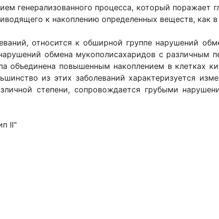
ием генерализованного процесса, который поражает г
иводящего к накоплению определенных веществ, как в 
еваний, относится к обширной группе нарушений обм
1 нарушений обмена мукополисахаридов с различным п
ппа объединена повышенным накоплением в клетках к
ьшинство из этих заболеваний характеризуется изме
зличной степени, сопровождается грубыми нарушен
п II"