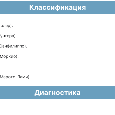
Классификация
рлер).
унтера).
 Санфилиппо).
 Моркио).
 Марото-Лами).
Диагностика