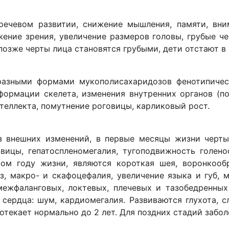
ечевом развитии, снижение мышления, памяти, вни
ижение зрения, увеличение размеров головы, грубые ч
позже черты лица становятся грубыми, дети отстают в 
азными формами мукополисахаридозов фенотипическ
формации скелета, изменения внутренних органов (пор
теллекта, помутнение роговицы, карликовый рост.
з внешних изменений, в первые месяцы жизни черты
вицы, гепатоспленомегалия, тугоподвижность голен
м году жизни, являются короткая шея, воронкообр
з, макро- и скафоцефалия, увеличение языка и губ, 
ежфаланговых, локтевых, плечевых и тазобедренных с
сердца: шум, кардиомегалия. Развиваются глухота, сл
отекает нормально до 2 лет. Для поздних стадий забол