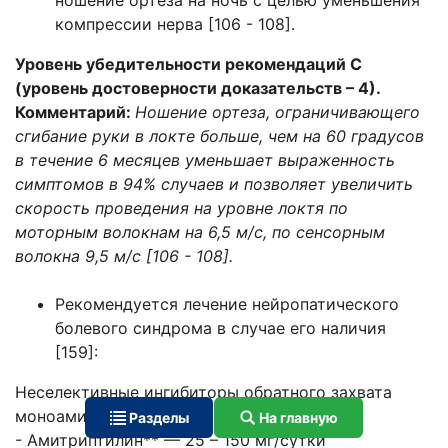
ношение ортеза на ночь с целью уменьшения
компрессии нерва [106 - 108].
Уровень убедительности рекомендаций С
(уровень достоверности
доказательств – 4).
Комментарий:
Ношение ортеза, ограничивающего
сгибание руки в локте больше, чем на 60 градусов
в течение 6 месяцев уменьшает выраженность
симптомов в 94% случаев и позволяет увеличить
скорость проведения на уровне локтя по
моторным волокнам на 6,5 м/с, по сенсорным
волокна 9,5 м/с [106 - 108].
Рекомендуется лечение нейропатического
болевого синдрома в случае его наличия
[159]:
Неселективные ингибиторы обратного захвата
моноаминов:
Разделы
На главную
- Амитриптилин** — 25 – 150 мг/сутки