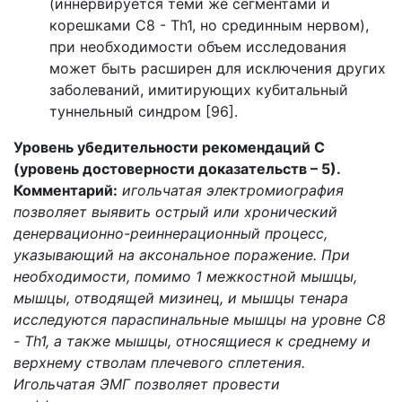
(иннервируется теми же сегментами и
корешками С8 - Th1, но срединным нервом),
при необходимости объем исследования
может быть расширен для исключения других
заболеваний, имитирующих кубитальный
туннельный синдром [96].
Уровень убедительности рекомендаций С
(уровень достоверности доказательств – 5).
Комментарий:
игольчатая электромиография
позволяет выявить острый или хронический
денервационно-реиннерационный процесс,
указывающий на аксональное поражение. При
необходимости, помимо 1 межкостной мышцы,
мышцы, отводящей мизинец, и мышцы тенара
исследуются параспинальные мышцы на уровне С8
- Th1, а также мышцы, относящиеся к среднему и
верхнему стволам плечевого сплетения.
Игольчатая ЭМГ позволяет провести