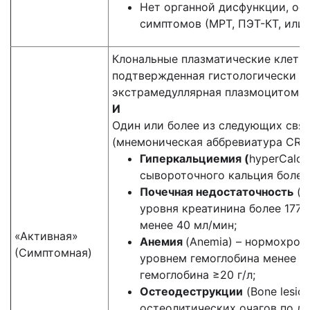
Нет органной дисфункции, ос
симптомов (МРТ, ПЭТ-КТ, или 
Клональные плазматические клетки
подтвержденная гистологически в
экстрамедуллярная плазмоцитома
И
Один или более из следующих свя
(мнемоническая аббревиатура CRA
Гиперкальциемия (
hyperCalce
сывороточного кальция более 2
Почечная недостаточность
(R
уровня креатинина более 177
менее 40 мл/мин;
«Активная»
Анемия
(Anemia) – нормохром
(Симптомная)
уровнем гемоглобина менее 10
гемоглобина ≥20 г/л;
Остеодеструкции
(Bone lesion
остеолитических очагов по д