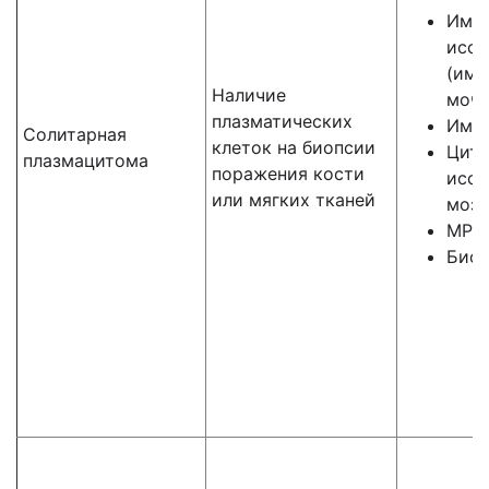
Имм
иссл
(имм
Наличие
мочи
плазматических
Имму
Солитарная
клеток на биопсии
Цито
плазмацитома
поражения кости
иссл
или мягких тканей
мозг
МРТ 
Биоп