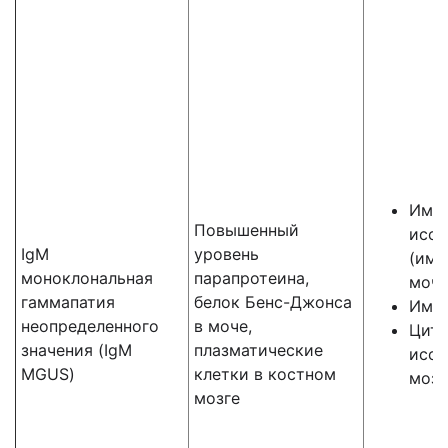
Имм
Повышенный
иссл
IgM
уровень
(имм
моноклональная
парапротеина,
мочи
гаммапатия
белок Бенс-Джонса
Имму
неопределенного
в моче,
Цито
значения (IgM
плазматические
иссл
MGUS)
клетки в костном
мозг
мозге