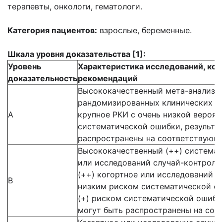
терапевты, онкологи, гематологи.
Категория пациентов:
взрослые, беременные.
Шкала уровня доказательства
[1]:
Уровень
Характеристика исследований, кот
доказательность
рекомендаций
Высококачественный мета-анализ, 
рандомизированных клинических и
А
крупное РКИ с очень низкой вероят
систематической ошибки, результа
распространены на соответствующ
Высококачественный (++) системат
или исследований случай-контроль
(++) когортное или исследований с
В
низким риском систематической о
(+) риском систематической ошибки
могут быть распространены на со