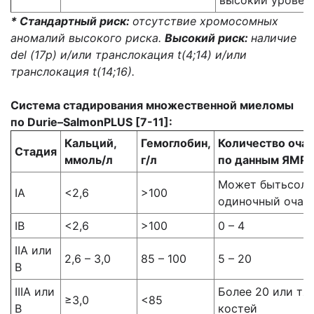
высокий уровен
* Стандартный риск:
отсутствие хромосомных
аномалий высокого риска.
Высокий риск:
наличие
del
(17
p
) и/или транслокация
t
(4;14) и/или
транслокация
t
(14;16).
Система стадирования множественной миеломы
по Durie–SalmonPLUS [7-11]:
Кальций,
Гемоглобин,
Количество оча
Стадия
ммоль/л
г/л
по данным ЯМРТ
Может бытьсоли
IА
<2,6
>100
одиночный очаг
IВ
<2,6
>100
0 – 4
IIA или
2,6 – 3,0
85 – 100
5 – 20
В
IIIA или
Более 20 или тя
≥3,0
<85
В
костей