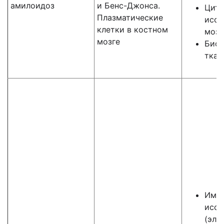
амилоидоз
и Бенс-Джонса.
Цито
Плазматические
иссл
клетки в костном
мозг
мозге
Биоп
ткан
Имм
иссл
(эле