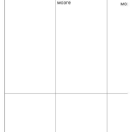
мозге
мозг