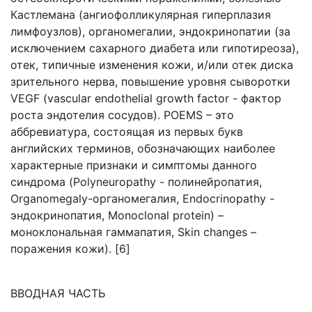
Кастлемана (ангиофолликулярная гиперплазия
лимфоузлов), органомегалии, эндокринопатии (за
исключением сахарного диабета или гипотиреоза),
отек, типичные изменения кожи, и/или отек диска
зрительного нерва, повышение уровня сыворотки
VEGF (vascular endothelial growth factor - фактор
роста эндотелия сосудов). POEMS – это
аббревиатура, состоящая из первых букв
английских терминов, обозначающих наиболее
характерные признаки и симптомы данного
синдрома (Polyneuropathy - полинейропатия,
Organomegaly-органомегалия, Endocrinopathy -
эндокринопатия, Monoclonal protein) –
моноклональная гаммапатия, Skin changes –
поражения кожи). [6]
ВВОДНАЯ ЧАСТЬ