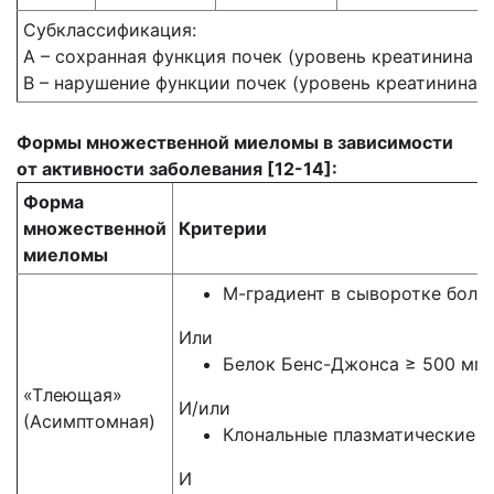
Субклассификация:
А – сохранная функция почек (уровень креатинина <
В – нарушение функции почек (уровень креатинина ≥
Формы множественной миеломы в зависимости
от активности заболевания [12-14]:
Форма
множественной
Критерии
миеломы
М-градиент в сыворотке более
Или
Белок Бенс-Джонса ≥ 500 мг 
«Тлеющая»
И/или
(Асимптомная)
Клональные плазматические к
И