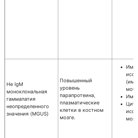
Имм
иссл
Повышенный
(имм
Не IgM
уровень
мочи
моноклональная
парапротеина,
Имму
гаммапатия
плазматические
Цито
неопределенного
клетки в костном
иссл
значения (MGUS)
мозге.
мозг