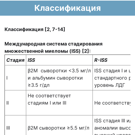
Классификация
Классификация [2, 7-14]
Международная система стадирования
множественной миеломы (
ISS
) [2]:
Стадия
ISS
R
-
ISS
β2M сыворотки <3.5 мг/л
ISS стадия I и 
I
и альбумин сыворотки
стандартного ри
≥3.5 г/дл
уровень ЛДГ
Не соответствует
II
стадиям I или III
Не соответствует
ISS стадия III и
III
β2M сыворотки ≥5.5 мг/л
аномалии высоко