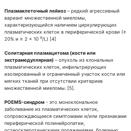
Плазмаклеточный лейкоз
– редкий агрессивный
вариант множественной миеломы,
характеризующийся наличием циркулирующих
плазматических клеток в периферической крови (≥
9
20% и ≥ 2 × 10
/L) [4]
Солитарная плазмацитома (кости или
экстрамедуллярная)
– опухоль из клональных
плазматических клеток, инфильтрирующих
изолированный и ограниченный участок кости или
мягких тканей при отсутствии критериев
множественной миеломы. [5].
POEMS
-синдром
- это моноклональное
заболевание из плазматических клеток,
сопровождающееся симптомами и/или признаками
периферической полинейропатии,
остеосклеротическими поражениями, болезнью