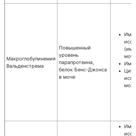
Имм
иссл
Повышенный
(имм
уровень
мочи
Макроглобулинемия
парапротеина,
Имму
Вальденстрема
белок Бенс-Джонса
Цито
в моче
иссл
мозг
Имм
иссл