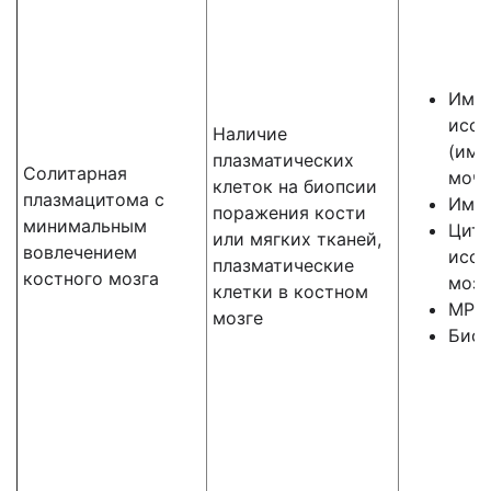
Имм
иссл
Наличие
(имм
плазматических
Солитарная
мочи
клеток на биопсии
плазмацитома с
Имму
поражения кости
минимальным
Цито
или мягких тканей,
вовлечением
иссл
плазматические
костного мозга
мозг
клетки в костном
МРТ 
мозге
Биоп