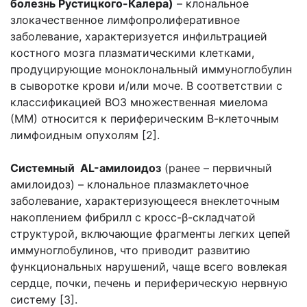
болезнь Рустицкого-Калера)
– клональное
злокачественное лимфопролиферативное
заболевание, характеризуется инфильтрацией
костного мозга плазматическими клетками,
продуцирующие моноклональный иммуноглобулин
в сыворотке крови и/или моче. В соответствии с
классификацией ВОЗ множественная миелома
(ММ) относится к периферическим В-клеточным
лимфоидным опухолям [2].
Системный
AL
-амилоидоз
(ранее – первичный
амилоидоз) – клональное плазмаклеточное
заболевание, характеризующееся внеклеточным
накоплением фибрилл с кросс-β-складчатой
структурой, включающие фрагменты легких цепей
иммуноглобулинов, что приводит развитию
функциональных нарушений, чаще всего вовлекая
сердце, почки, печень и периферическую нервную
систему [3].