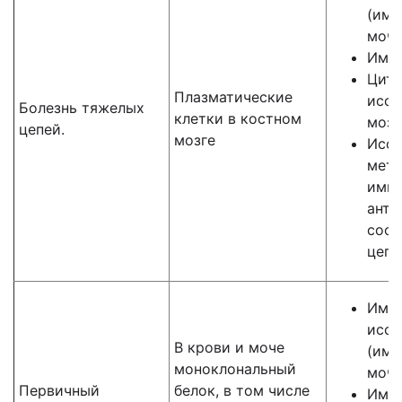
(имм
мочи
Имму
Цито
Плазматические
иссл
Болезнь тяжелых
клетки в костном
мозг
цепей.
мозге
Иссл
мето
имму
анти
соот
цепя
Имм
иссл
В крови и моче
(имм
моноклональный
мочи
Первичный
белок, в том числе
Имму