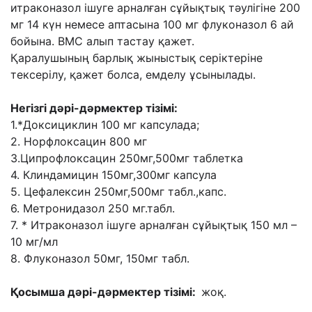
итраконазол ішуге арналған сұйықтық тəулігіне 200
мг 14 күн немесе аптасына 100 мг флуконазол 6 ай
бойына. ВМС алып тастау қажет.
Қаралушының барлық жыныстық серіктеріне
тексерілу, қажет болса, емделу ұсынылады.
Негізгі дəрі-дəрмектер тізімі:
1.*Доксициклин 100 мг капсулада;
2. Норфлоксацин 800 мг
3.Ципрофлоксацин 250мг,500мг таблетка
4. Клиндамицин 150мг,300мг капсула
5. Цефалексин 250мг,500мг табл.,капс.
6. Метронидазол 250 мг.табл.
7. * Итраконазол ішуге арналған сұйықтық 150 мл –
10 мг/мл
8. Флуконазол 50мг, 150мг табл.
Қосымша дəрі-дəрмектер тізімі:
жоқ.