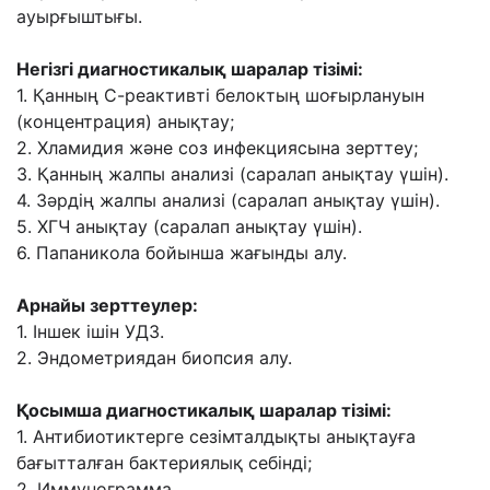
ауырғыштығы.
Негізгі диагностикалық шаралар тізімі:
1. Қанның С-реактивті белоктың шоғырлануын
(концентрация) анықтау;
2. Хламидия жəне соз инфекциясына зерттеу;
3. Қанның жалпы анализі (саралап анықтау үшін).
4. Зəрдің жалпы анализі (саралап анықтау үшін).
5. ХГЧ анықтау (саралап анықтау үшін).
6. Папаникола бойынша жағынды алу.
Арнайы зерттеулер:
1. Іншек ішін УДЗ.
2. Эндометриядан биопсия алу.
Қосымша диагностикалық шаралар тізімі:
1. Антибиотиктерге сезімталдықты анықтауға
бағытталған бактериялық себінді;
2. Иммунограмма.