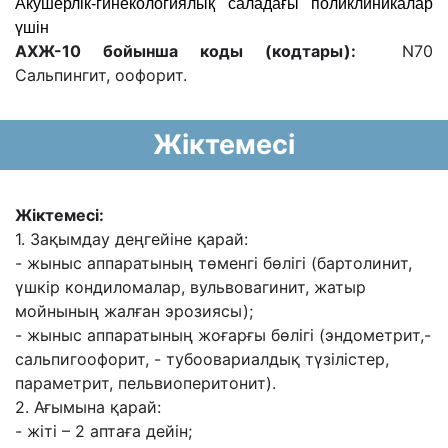
Акушерлік-гинекологиялық саладағы поликлиникалар
үшін
АХЖ-10 бойынша коды (кодтары):
N70
Сальпингит, оофорит.
Жіктемесі
Жіктемесі:
1. Зақымдау деңгейіне қарай:
- жыныс аппаратының төменгі бөлігі (бартолинит,
үшкір кондиломалар, вульвовагинит, жатыр
мойнының жалған эрозиясы);
- жыныс аппаратының жоғарғы бөлігі (эндометрит,-
сальпигоофорит, - тубоовариалдық түзілістер,
параметрит, пельвиоперитонит).
2. Ағымына қарай:
- жіті – 2 аптаға дейін;