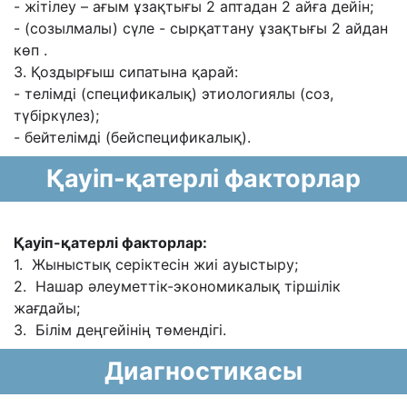
- жітілеу – ағым ұзақтығы 2 аптадан 2 айға дейін;
- (созылмалы) сүле - сырқаттану ұзақтығы 2 айдан
көп .
3. Қоздырғыш сипатына қарай:
- телімді (спецификалық) этиологиялы (соз,
түбіркүлез);
- бейтелімді (бейспецификалық).
Қауіп-қатерлі факторлар
Қауіп-қатерлі факторлар:
1. Жыныстық серіктесін жиі ауыстыру;
2. Нашар əлеуметтік-экономикалық тіршілік
жағдайы;
3. Білім деңгейінің төмендігі.
Диагностикасы