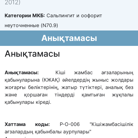
2012)
Категории МКБ:
Сальпингит и оофорит
неуточненные (N70.9)
Анықтамасы
Анықтамасы
Анықтамасы:
Кіші жамбас ағзаларының
қабынуларына (КЖАҚ) əйелдердің жыныс жолдары
жоғарғы бөліктерінің, жатыр түтіктері, аналық без
жəне қоршаған тіндерді қамтыған жұқпалы
қабынулары кіреді.
Хаттама коды:
P-O-006 "Кішіжамбасішілік
ағзалардың қабынбалы аурпулары"