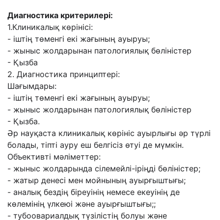
Диагностика критерилері:
1.Клиникалық көрінісі:
- іштің төменгі екі жағының ауыруы;
- жыныс жолдарынан патологиялық бөліністер
- Қызба
2. Диагностика принциптері:
Шағымдары:
- іштің төменгі екі жағының ауыруы;
- жыныс жолдарынан патологиялық бөліністер
- Қызба.
Əр науқаста клиникалық көрініс ауырлығы əр түрлі
болады, тіпті ауру еш белгісіз өтуі де мүмкін.
Объективті мəліметтер:
- жыныс жолдарында сілемейлі-іріңді бөліністер;
- жатыр денесі мен мойнының ауырғыштығы;
- аналық бездің біреуінің немесе екеуінің де
көлемінің үлкеюі жəне ауырғыштығы;;
- тубоовариалдық түзілістің болуы жəне