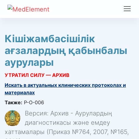
Кішіжамбасішілік
ағзалардың қабынбалы
аурулары
УТРАТИЛ СИЛУ — АРХИВ
Искать в актуальных клинических протоколах и
материалах
Также:
P-O-006
Версия: Архив - Аурулардың
диагностикасы және емдеу
хаттамалары (Приказ №764, 2007, №165,