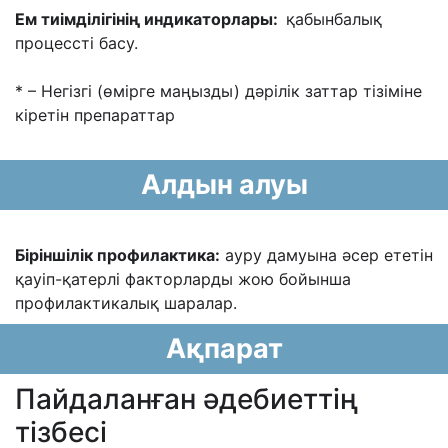
Ем тиімділігінің индикаторлары:
қабынбалық
процессті басу.
* – Негізгі (өмірге маңызды) дəрілік заттар тізіміне
кіретін препараттар
Алдын алуы
Біріншілік профилактика:
ауру дамуына əсер ететін
қауіп-қатерлі факторларды жою бойынша
профилактикалық шаралар.
Ақпарат
Пайдаланған әдебиеттің
тізбесі