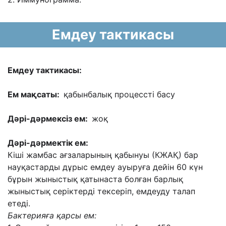
Емдеу тактикасы
Емдеу тактикасы:
Ем мақсаты:
қабынбалық процессті басу
Дəрі-дəрмексіз ем:
жоқ
Дəрі-дəрмектік ем:
Кіші жамбас ағзаларының қабынуы (КЖАҚ) бар
науқастарды дұрыс емдеу ауыруға дейін 60 күн
бұрын жыныстық қатынаста болған барлық
жыныстық серіктерді тексеріп, емдеуду талап
етеді.
Бактерияға қарсы ем: