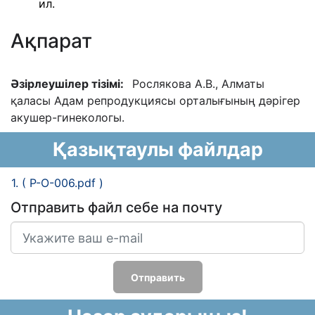
ил.
Ақпарат
Əзірлеушілер тізімі:
Рослякова А.В., Алматы
қаласы Адам репродукциясы орталығының дəрігер
акушер-гинекологы.
Қазықтаулы файлдар
1. ( P-O-006.pdf )
Отправить файл себе на почту
Отправить