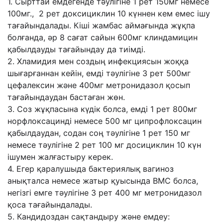
1. Сырттай емдегенде тəулігіне 1 рет 150мг немесе
100мг., 2 рет доксициклин 10 күннен кем емес ішу
тағайындалады. Кіші жамбас аймағында жұқпа
болғанда, əр 8 сағат сайын 600мг клиндамицин
қабылдауды тағайындау да тиімді.
2. Хламидия мен создың инфекциясын жоққа
шығарғаннан кейін, емді тəулігіне 3 рет 500мг
цефалексин жəне 400мг метронидазол қосып
тағайындаудан бастаған жөн.
3. Соз жұқпасына күдік болса, емді 1 рет 800мг
норфлоксацинді немесе 500 мг ципрофлоксацин
қабылдаудан, содан соң тəулігіне 1 рет 150 мг
немесе тəулігіне 2 рет 100 мг досициклин 10 күн
ішумен жалғастыру керек.
4. Егер қаралушыда бактериялық вагиноз
анықталса немесе жатыр қуысында ВМС болса,
негізгі емге тəулігіне 3 рет 400 мг метронидазол
қоса тағайындалады.
5. Кандидоздан сақтандыру жəне емдеу: