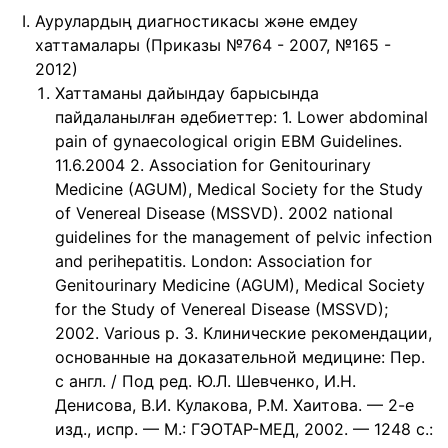
Аурулардың диагностикасы және емдеу
хаттамалары (Приказы №764 - 2007, №165 -
2012)
Хаттаманы дайындау барысында
пайдаланылған əдебиеттер: 1. Lower abdominal
pain of gynaecological origin EBM Guidelines.
11.6.2004 2. Association for Genitourinary
Medicine (AGUM), Medical Society for the Study
of Venereal Disease (MSSVD). 2002 national
guidelines for the management of pelvic infection
and perihepatitis. London: Association for
Genitourinary Medicine (AGUM), Medical Society
for the Study of Venereal Disease (MSSVD);
2002. Various p. 3. Клинические рекомендации,
основанные на доказательной медицине: Пер.
с англ. / Под ред. Ю.Л. Шевченко, И.Н.
Денисова, В.И. Кулакова, Р.М. Хаитова. — 2-е
изд., испр. — М.: ГЭОТАР-МЕД, 2002. — 1248 с.: