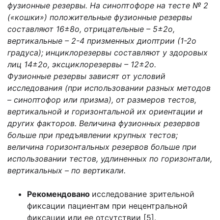
фузионные резервы. На синоптофоре на тесте № 2
(«кошки») положительные фузионные резервы
составляют 16±8о, отрицательные – 5±2о,
вертикальные – 2-4 призменных диоптрии (1-2о
градуса); инциклорезервы составляют у здоровых
лиц 14±2о, эксциклорезервы – 12±2о.
Фузионные резервы зависят от условий
исследования (при использовании разных методов
– синоптофор или призма), от размеров тестов,
вертикальной и горизонтальной их ориентации и
других факторов. Величина фузионных резервов
больше при предъявлении крупных тестов;
величина горизонтальных резервов больше при
использовании тестов, удлиненных по горизонтали,
вертикальных – по вертикали.
Рекомендовано
исследование зрительной
фиксации пациентам при нецентральной
фиксации или ее отсутствии [5].