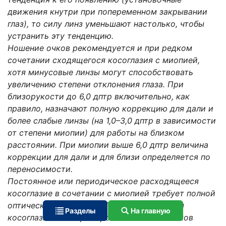
движения кнутри при попеременном закрывании
глаз), то силу линз уменьшают настолько, чтобы
устранить эту тенденцию.
Ношение очков рекомендуется и при редком
сочетании сходящегося косоглазия с миопией,
хотя минусовые линзы могут способствовать
увеличению степени отклонения глаза. При
близорукости до 6,0 дптр включительно, как
правило, назначают полную коррекцию для дали и
более слабые линзы (на 1,0–3,0 дптр в зависимости
от степени миопии) для работы на близком
расстоянии. При миопии выше 6,0 дптр величина
коррекции для дали и для близи определяется по
переносимости.
Постоянное или периодическое расходящееся
косоглазие в сочетании с миопией требует полной
оптической коррекции. При расходящемся
Разделы
На главную
косоглазии с гиперметропией ношение очков