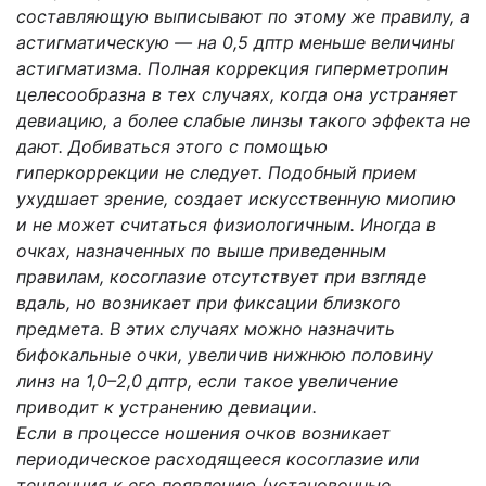
составляющую выписывают по этому же правилу, а
астигматическую — на 0,5 дптр меньше величины
астигматизма. Полная коррекция гиперметропин
целесообразна в тех случаях, когда она устраняет
девиацию, а более слабые линзы такого эффекта не
дают. Добиваться этого с помощью
гиперкоррекции не следует. Подобный прием
ухудшает зрение, создает искусственную миопию
и не может считаться физиологичным. Иногда в
очках, назначенных по выше приведенным
правилам, косоглазие отсутствует при взгляде
вдаль, но возникает при фиксации близкого
предмета. В этих случаях можно назначить
бифокальные очки, увеличив нижнюю половину
линз на 1,0–2,0 дптр, если такое увеличение
приводит к устранению девиации.
Если в процессе ношения очков возникает
периодическое расходящееся косоглазие или
тенденция к его появлению (установочные