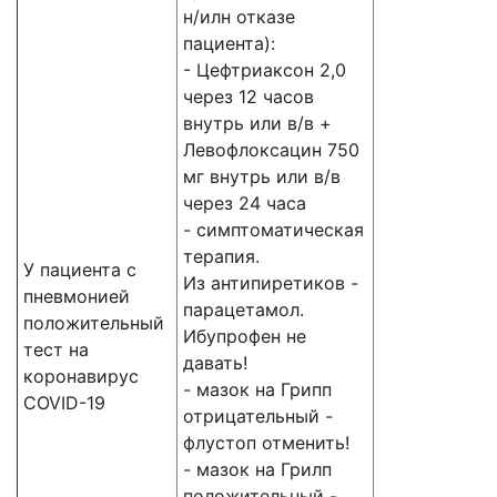
н/илн отказе
пациента):
- Цефтриаксон 2,0
через 12 часов
внутрь или в/в +
Левофлоксацин 750
мг внутрь или в/в
через 24 часа
- симптоматическая
терапия.
У пациента с
Из антипиретиков -
пневмонией
парацетамол.
положительный
Ибупрофен не
тест на
давать!
коронавирус
- мазок на Грипп
COVID-19
отрицательный -
флустоп отменить!
- мазок на Грилп
положительный -