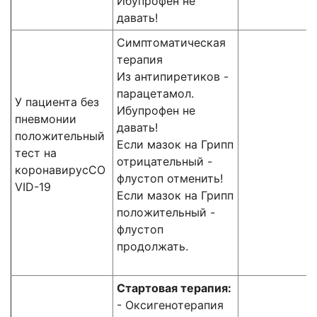
Ибупрофен не
давать!
Симптоматическая
терапия
Из антипиретиков -
парацетамол.
У пациента без
Ибупрофен не
пневмонии
давать!
положительный
Если мазок на Грипп
тест на
отрицательный -
коронавирусСО
флустоп отменить!
VID-19
Если мазок на Грипп
положительный -
флустоп
продолжать.
Стартовая терапия:
- Оксигенотерапия