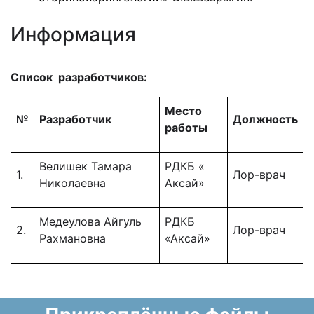
Информация
Список разработчиков:
Место
№
Разработчик
Должность
работы
Велишек Тамара
РДКБ «
1.
Лор-врач
Николаевна
Аксай»
Медеулова Айгуль
РДКБ
2.
Лор-врач
Рахмановна
«Аксай»