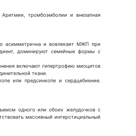
. Аритмии, тромбоэмболии и внезапная
чно асимметрична и вовлекает МЖП при
диент, доминируют семейные формы с
менения включают гипертрофию миоцитов
динительной ткани.
копе или предсинкопе и сердцебиение.
ъемом одного или обоих желудочков с
утствовать массивный интерстициальный