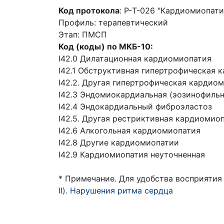
Код протокола
: P-Т-026 "Кардиомиопати
Профиль: терапевтический
Этап: ПМСП
Код (коды) по МКБ-10:
I42.0 Дилатационная кардиомиопатия
I42.1 Обструктивная гипертрофическая 
I42.2. Другая гипертрофическая кардио
I42.3 Эндомиокардиальная (эозинофильн
I42.4 Эндокардиальный фиброэластоз
I42.5. Другая рестриктивная кардиомио
I42.6 Алкогольная кардиомиопатия
I42.8 Другие кардиомиопатии
I42.9 Кардиомиопатия неуточненная
* Примечание. Для удобства восприятия
II). Нарушения ритма сердца