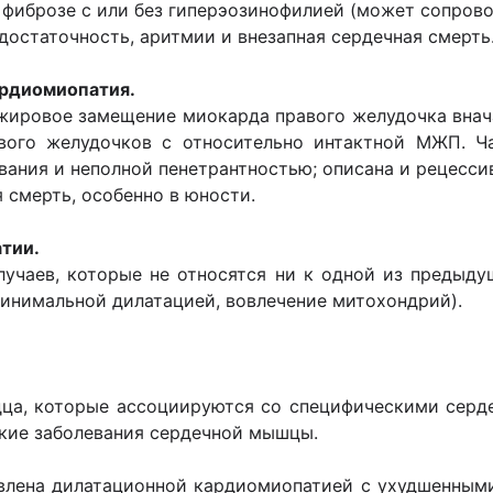
фиброзе с или без гиперэозинофилией (может сопрово
остаточность, аритмии и внезапная сердечная смерть
ардиомиопатия.
ровое замещение миокарда правого желудочка внача
вого желудочков с относительно интактной МЖП. Ч
ания и неполной пенетрантностью; описана и рецесси
 смерть, особенно в юности.
атии.
учаев, которые не относятся ни к одной из предыду
инимальной дилатацией, вовлечение митохондрий).
ца, которые ассоциируются со специфическими серд
ские заболевания сердечной мышцы.
лена дилатационной кардиомиопатией с ухудшенными