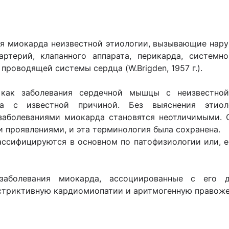
я миокарда неизвестной этиологии, вызывающие нару
ртерий, клапанного аппарата, перикарда, системн
роводящей системы сердца (W.Brigden, 1957 г.).
 как заболевания сердечной мышцы с неизвестно
да с известной причиной. Без выяснения этио
аболеваниями миокарда становятся неотличимыми. 
 проявлениями, и эта терминология была сохранена.
ссифицируются в основном по патофизиологии или, е
аболевания миокарда, ассоциированные с его д
естриктивную кардиомиопатии и аритмогенную правож