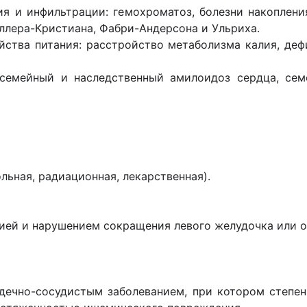
ия и инфильтрации: гемохроматоз, болезни накоплени
ллера-Кристиана, Фабри-Андерсона и Ульриха.
йства питания: расстройство метаболизма калия, деф
, семейный и наследственный амилоидоз сердца, се
ольная, радиационная, лекарственная).
ией и нарушением сокращения левого желудочка или о
дечно-сосудистым заболеванием, при котором степе