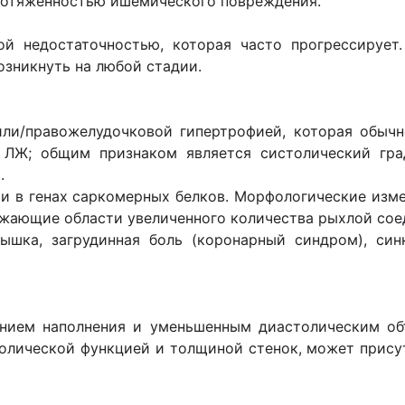
ротяженностью ишемического повреждения.
ой недостаточностью, которая часто прогрессирует
озникнуть на любой стадии.
 или/правожелудочковой гипертрофией, которая обы
 ЛЖ; общим признаком является систолический гра
.
и в генах саркомерных белков. Морфологические из
ужающие области увеличенного количества рыхлой сое
ышка, загрудинная боль (коронарный синдром), син
ением наполнения и уменьшенным диастолическим об
олической функцией и толщиной стенок, может прис