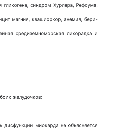
я гликогена, синдром Хурлера, Рефсума,
ицит магния, квашиоркор, анемия, бери-
мейная средиземноморская лихорадка и
боих желудочков:
нь дисфункции миокарда не объясняется