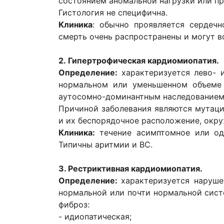
состоянием аномальной нагрузки или п
Гистология не специфична.
Клиника
: обычно проявляется сердечн
смерть очень распространены и могут в
2.
Гипертрофическая кардиомиопатия.
Определение:
характеризуется лево-
нормальном или уменьшенном объеме
аутосомно-доминантным наследованием
Причиной заболевания являются мутаци
и их беспорядочное расположение, окр
Клиника:
течение асимптомное или од
Типичны аритмии и ВС.
3. Рестриктивная кардиомиопатия.
Определение:
характеризуется наруш
нормальной или почти нормальной сист
фиброз:
- идиопатическая;