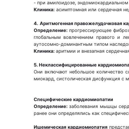
- при амилоидозе, эндомиокардиальном 
Клиника:
асимптомная или сердечная нед
4.
Аритмогенная правожелудочковая к
Определение:
прогрессирующее фиброжи
глобальным вовлечением правого и ле
аутосомно-доминантным типом наследов
Клиника:
аритмии и внезапная сердечная
5. Неклассифицированные кардиомиоп
Они включают небольшое количество сл
миокард, систолическая дисфункция с м
Специфические кардиомиопатии
Определение:
заболевания мышцы серд
ранее они определялись как специфиче
Ишемическая кардиомиопатия
представ