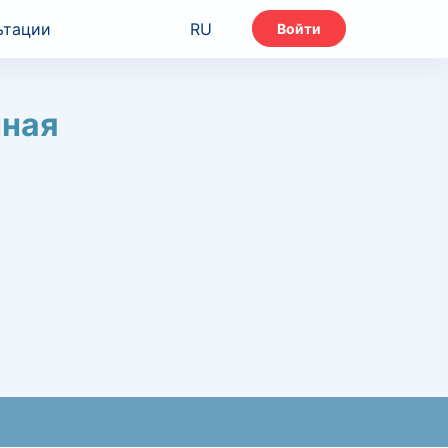
ьтации
RU
Войти
чная