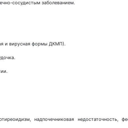
дечно-сосудистым заболеванием.
ая и вирусная формы ДКМП).
удочка.
ии.
ипотиреоидизм, надпочечниковая недостаточность, ф