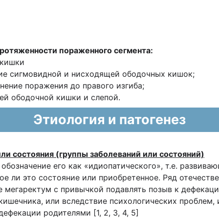
протяженности пораженного сегмента:
 кишки
ние сигмовидной и нисходящей ободочных кишок;
нение поражения до правого изгиба;
сей ободочной кишки и слепой.
Этиология и патогенез
или состояния (группы заболеваний или состояний)
 обозначение его как «идиопатического», т.е. развива
ое ли это состояние или приобретенное. Ряд отечеств
е мегаректум с привычкой подавлять позыв к дефекаци
шечника, или вследствие психологических проблем, и
фекации родителями [1, 2, 3, 4, 5]