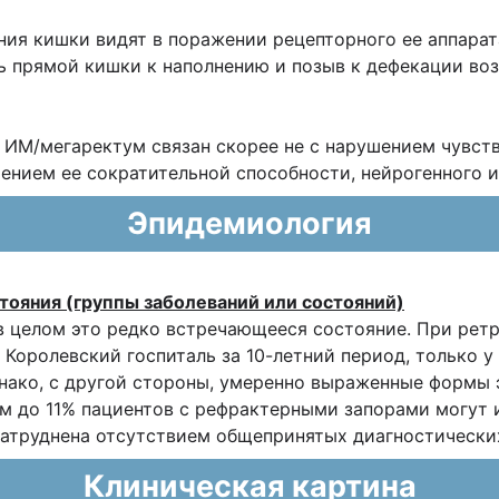
ия кишки видят в поражении рецепторного ее аппарат
ь прямой кишки к наполнению и позыв к дефекации воз
ез ИМ/мегаректум связан скорее не с нарушением чувс
нием ее сократительной способности, нейрогенного ил
Эпидемиология
тояния (группы заболеваний или состояний)
в целом это редко встречающееся состояние. При ретр
 Королевский госпиталь за 10-летний период, только у
днако, с другой стороны, умеренно выраженные формы 
 до 11% пациентов с рефрактерными запорами могут им
затруднена отсутствием общепринятых диагностически
Клиническая картина