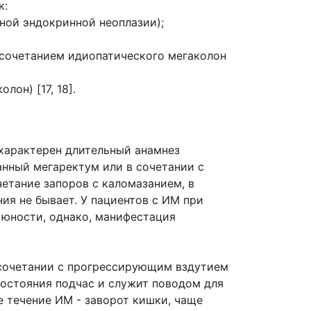
к:
ной эндокринной неоплазии);
с сочетанием идиопатического мегаколон
он) [17, 18].
характерен длительный анамнез
анный мегаректум или в сочетании с
етание запоров с каломазанием, в
ия не бывает. У пациентов с ИМ при
 юности, однако, манифестация
 сочетании с прогрессирующим вздутием
состояния подчас и служит поводом для
 течение ИМ - заворот кишки, чаще