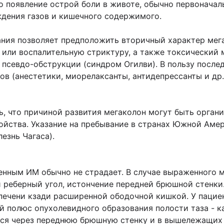
о появление острой боли в животе, обычно первоначаль
дения газов и кишечного содержимого.
ния позволяет предположить вторичный характер мега
 или воспалительную стриктуру, а также токсический 
псевдо-обструкции (синдром Огилви). В пользу после
в (анестетики, миорелаксанты, антидепрессанты и др.)
, что причиной развития мегаколон могут быть орган
ойства. Указание на пребывание в странах Южной Аме
езнь Чагаса).
нным ИМ обычно не страдает. В случае выраженного м
й реберный угол, истончение передней брюшной стенк
 печени кзади расширенной ободочной кишкой. У паци
й полюс опухолевидного образования полости таза - к
ься через переднюю брюшную стенку и в вышележащих