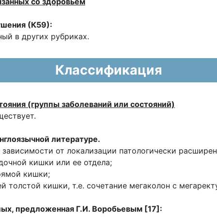
язанных со здоровьем
шения (К59):
ый в других рубриках.
Классификация
тояния (группы заболеваний или состояний)
ществует.
англоязычной литературе.
 зависимости от локализации патологически расширен
одочной кишки или ее отдела;
прямой кишки;
й толстой кишки, т.е. сочетание мегаколон с мегаректум
лых, предложенная Г.И. Воробьевым [17]: