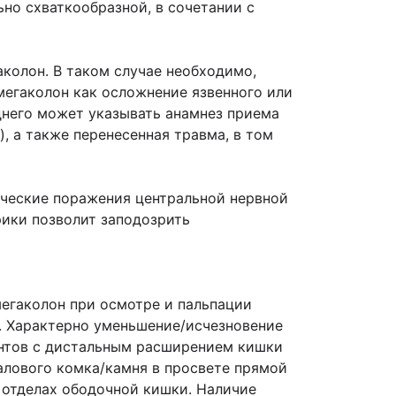
но схваткообразной, в сочетании с
колон. В таком случае необходимо,
мегаколон как осложнение язвенного или
днего может указывать анамнез приема
, а также перенесенная травма, в том
ические поражения центральной нервной
рики позволит заподозрить
егаколон при осмотре и пальпации
и. Характерно уменьшение/исчезновение
ентов с дистальным расширением кишки
алового комка/камня в просвете прямой
 отделах ободочной кишки. Наличие