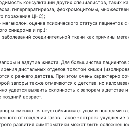
одимость консультаций других специалистов, таких ка
еоза, гиперпаратиреоза, феохромоцитомы, множествен
го поражения ЦНС);
 мегаколон, оценка психического статуса пациентов 
го синдрома и пр.);
заболеваний соединительной ткани как причины мегакол
апоры и вздутие живота. Для большинства пациентов 
ширения дистальных отделов толстой кишки (изолиров
ся с раннего детства. При этом очень характерно соч
орой запоры также отмечаются с детства, но каломазан
о удается выявить склонность к запорам в детстве и
 поздний возраст.
 запоры сменяются неустойчивым стулом и поносами в
ненного отхождения газов. Такое «острое» ухудшение 
трого развития симптоматики может быть осложненное