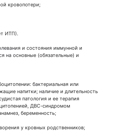
ной кровопотери;
т ИТП).
олевания и состояния иммунной и
 на основные (обязательные) и
оцитопении: бактериальная или
ржащие напитки; наличие и длительность
судистая патология и ее терапия
боцитопенией, ДВС-синдромом
намнез, беременность;
ворения у кровных родственников;