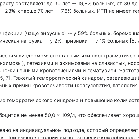
ту составляет: до 30 лет -- 19,8% больных, от 30 до 40
ет -- 23%, старше 70 лет -- 7,8% больных. ИТП не имее
екции (чаще вирусные) -- у 59% больных, беременност
еская нагрузка -- у 2%, прививки -- у 1% больных [5, 7,
ческим синдромом: спонтанным или посттравматическ
экхимозы), петехиями и экхимозами на слизистых, но
очно-кишечными кровотечениями и гематурией. Часто
, 5, 7]. Тяжелый геморрагический синдром, развивающ
ьных причин кровоточивости (коагулопатия, патология 
ние геморрагического синдрома и повышение количест
оцитов не менее 50,0 × 109/л, что обеспечивает хорош
вано на индивидуальном подходе, который определяе
в. При выборе терапии имеют значение коморбидность