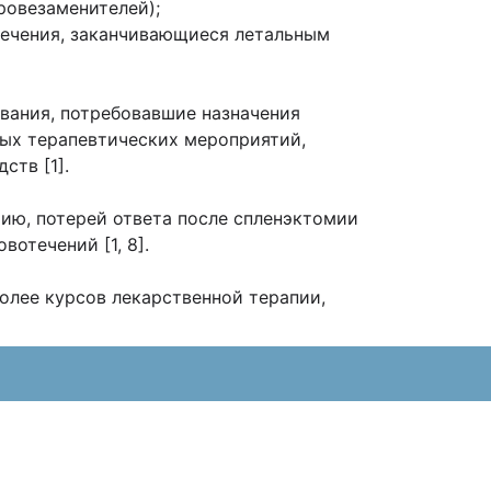
ровезаменителей);
отечения, заканчивающиеся летальным
вания, потребовавшие назначения
ных терапевтических мероприятий,
ств [1].
ию, потерей ответа после спленэктомии
отечений [1, 8].
более курсов лекарственной терапии,