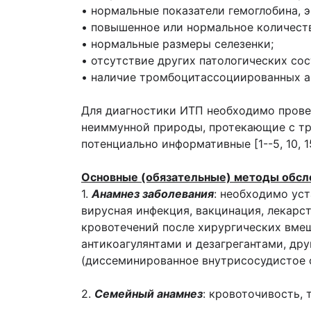
• нормальные показатели гемоглобина, 
• повышенное или нормальное количест
• нормальные размеры селезенки;
• отсутствие других патологических с
• наличие тромбоцитассоциированных ан
Для диагностики ИТП необходимо прове
неиммунной природы, протекающие с тр
потенциально информативные [1--5, 10, 15
Основные (обязательные) методы обсл
1.
Анамнез заболевания
: необходимо ус
вирусная инфекция, вакцинация, лекарс
кровотечений после хирургических вмеш
антикоагулянтами и дезагрегантами, д
(диссеминированное внутрисосудистое с
2.
Семейный анамнез
: кровоточивость,