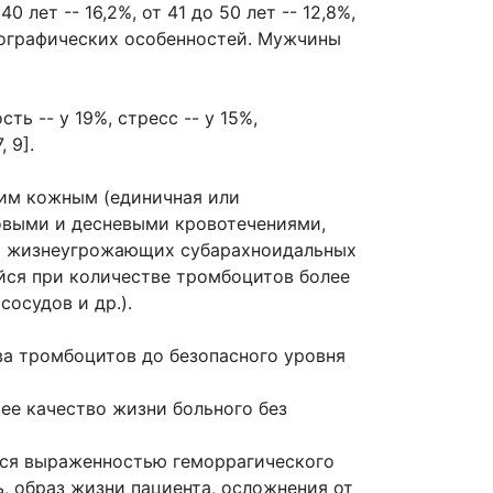
 лет -- 16,2%, от 41 до 50 лет -- 12,8%,
т географических особенностей. Мужчины
ь -- у 19%, стресс -- у 15%,
 9].
им кожным (единичная или
совыми и десневыми кровотечениями,
та жизнеугрожающих субарахноидальных
ийся при количестве тромбоцитов более
сосудов и др.).
ва тромбоцитов до безопасного уровня
ее качество жизни больного без
тся выраженностью геморрагического
, образ жизни пациента, осложнения от