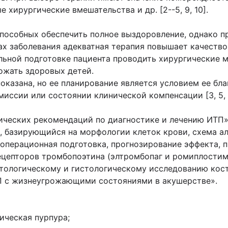
 хирургические вмешательства и др. [2--5, 9, 10].
способных обеспечить полное выздоровление, однако 
 заболевания адекватная терапия повышает качество 
льной подготовке пациента проводить хирургические м
ожать здоровых детей.
казана, но ее планирование является условием ее бла
иссии или состоянии клинической компенсации [3, 5, 1
ических рекомендаций по диагностике и лечению ИТП
, базирующийся на морфологии клеток крови, схема а
операционная подготовка, прогнозирование эффекта, 
цепторов тромбопоэтина (элтромбопаг и ромиплостим)
итологическому и гистологическому исследованию кос
П с жизнеугрожающими состояниями в акушерстве».
ическая пурпура;