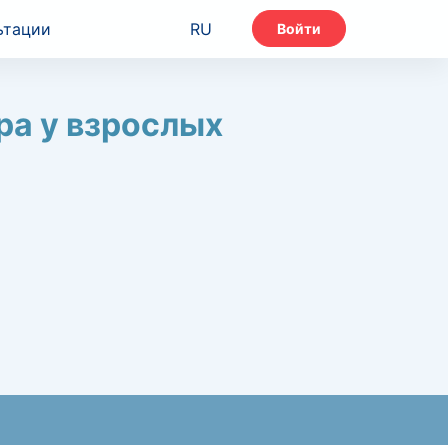
ьтации
RU
Войти
ра у взрослых