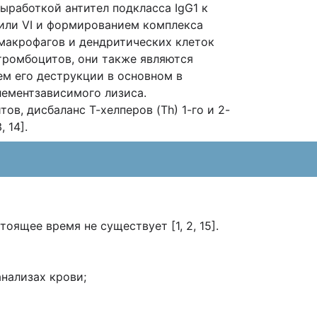
работкой антител подкласса IgG1 к
IV или VI и формированием комплекса
макрофагов и дендритических клеток
 тромбоцитов, они также являются
ем его деструкции в основном в
лементзависимого лизиса.
в, дисбаланс Т-хелперов (Th) 1-го и 2-
 14].
ящее время не существует [1, 2, 15].
нализах крови;