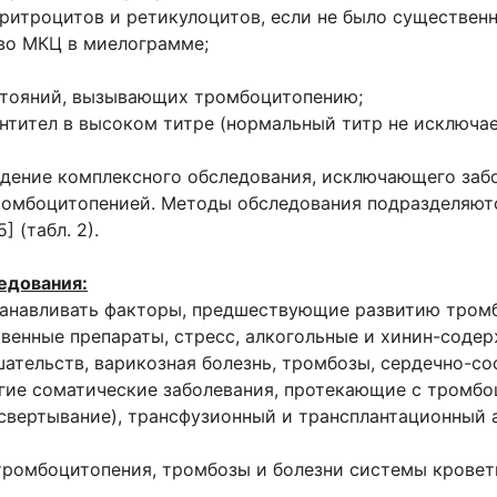
эритроцитов и ретикулоцитов, если не было существен
во МКЦ в миелограмме;
остояний, вызывающих тромбоцитопению;
тител в высоком титре (нормальный титр не исключае
дение комплексного обследования, исключающего заб
омбоцитопенией. Методы обследования подразделяются
] (табл. 2).
едования:
танавливать факторы, предшествующие развитию тромб
твенные препараты, стресс, алкогольные и хинин-соде
ательств, варикозная болезнь, тромбозы, сердечно-со
ругие соматические заболевания, протекающие с тром
вертывание), трансфузионный и трансплантационный а
 тромбоцитопения, тромбозы и болезни системы кровет