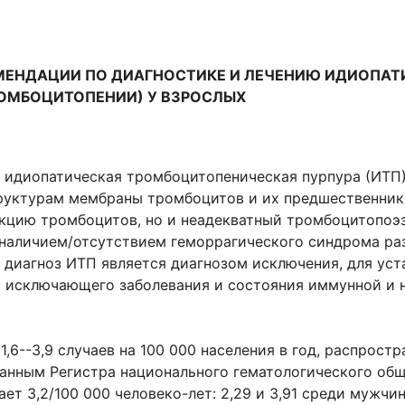
МЕНДАЦИИ ПО ДИАГНОСТИКЕ И ЛЕЧЕНИЮ ИДИОПА
ОМБОЦИТОПЕНИИ) У ВЗРОСЛЫХ
идиопатическая тромбоцитопеническая пурпура (ИТП) 
руктурам мембраны тромбоцитов и их предшественнико
кцию тромбоцитов, но и неадекватный тромбоцитопоэ
 наличием/отсутствием геморрагического синдрома раз
в диагноз ИТП является диагнозом исключения, для уст
, исключающего заболевания и состояния иммунной и
,6--3,9 случаев на 100 000 населения в год, распростр
о данным Регистра национального гематологического о
ает 3,2/100 000 человеко-лет: 2,29 и 3,91 среди мужчи