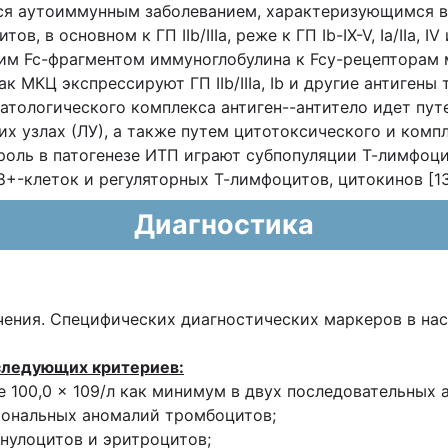
ся аутоиммунным заболеванием, характеризующимся вы
, в основном к ГП IIb/IIIa, реже к ГП Ib-IX-V, Ia/IIa, 
им Fc-фрагментом иммуноглобулина к Fcy-рецепторам 
к МКЦ экспрессируют ГП IIb/IIIa, Ib и другие антигены
атологического комплекса антиген--антитело идет пут
их узлах (ЛУ), а также путем цитотоксического и комп
ль в патогенезе ИТП играют субпопуляции Т-лимфоцито
+-клеток и регуляторных Т-лимфоцитов, цитокинов [13,
Диагностика
ния. Специфических диагностических маркеров в насто
 следующих критериев:
 100,0 × 109/л как минимум в двух последовательных а
иональных аномалий тромбоцитов;
анулоцитов и эритроцитов;