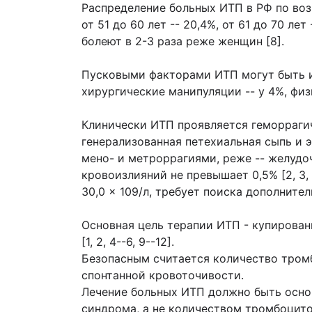
Распределение больных ИТП в РФ по возрас
от 51 до 60 лет -- 20,4%, от 61 до 70 л
болеют в 2-3 раза реже женщин [8].
Пусковыми факторами ИТП могут быть инф
хирургические манипуляции -- у 4%, физич
Клинически ИТП проявляется геморраги
генерализованная петехиальная сыпь и 
мено- и метроррагиями, реже -- желуд
кровоизлияний не превышает 0,5% [2, 3
30,0 × 109/л, требует поиска дополнител
Основная цель терапии ИТП - купирова
[1, 2, 4--6, 9--12].
Безопасным считается количество тромб
спонтанной кровоточивости.
Лечение больных ИТП должно быть осно
синдрома, а не количеством тромбоцито