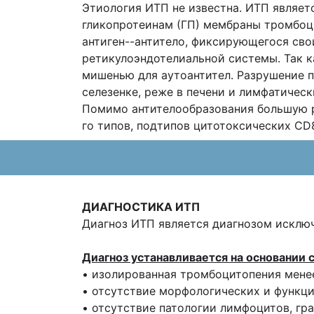
Этиология ИТП не известна. ИТП являет
гликопротеинам (ГП) мембраны тромбоцитов
антиген--антитело, фиксирующегося сво
ретикулоэндотелиальной системы. Так ка
мишенью для аутоантител. Разрушение п
селезенке, реже в печени и лимфатическ
Помимо антителообразования большую ро
го типов, подтипов цитотоксических CD8
ДИАГНОСТИКА ИТП
Диагноз ИТП является диагнозом исключе
Диагноз устанавливается на основании
• изолированная тромбоцитопения менее
• отсутствие морфологических и функц
• отсутствие патологии лимфоцитов, гр