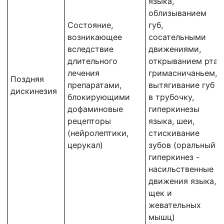
языка,
облизыванием
Состояние,
губ,
возникающее
сосательными
вследствие
движениями,
длительного
открыванием рта,
лечения
гримасничаньем,
Поздняя
препаратами,
вытягивание губ
дискинезия
блокирующими
в трубочку,
дофаминовые
гиперкинезы
рецепторы
языка, шеи,
(нейролептики,
стискивание
церукал)
зубов (оральный
гиперкинез -
насильственные
движения языка,
щек и
жевательных
мышц)