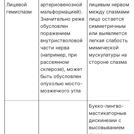
Лицевой
артериовенозной
лицевым нервом,
гемиспазм
мальформацией).
между спазмами
Значительно реже
лицо остается
обусловлен
симметричным
поражением
или выявляется
внутристволовой
легкая слабость
части нерва
мимической
(например, при
мускулатуры на
рассеянном
стороне спазма
склерозе), может
быть обусловлен
опухолью мосто-
мозжечкого угла
Букко-лингво-
мастикаторные
дискинезии с
высовыванием