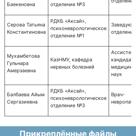
отделени
Баекеновна
отделение №3
РДКБ «Аксай»,
Серова Татьяна
Заведующ
психоневрологическое
Константиновна
отделени
отделение №1
Ассистент
Мухамбетова
КазНМУ, кафедра
кандидат
Гульнара
нервных болезней
медицинс
Амерзаевна
наук
РДКБ «Аксай»,
Балбаева Айым
Врач-
психоневрологическое
Сергазиевна
невропато
отделение №3
Прикреплённые файлы