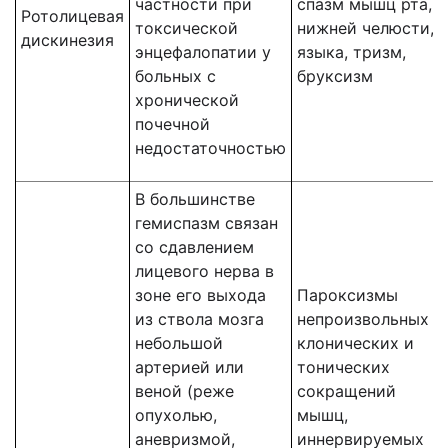
частности при
спазм мышц рта,
Ротолицевая
токсической
нижней челюсти,
дискинезия
энцефалопатии у
языка, тризм,
больных с
бруксизм
хронической
почечной
недостаточностью
В большинстве
гемиспазм связан
со сдавлением
лицевого нерва в
зоне его выхода
Пароксизмы
из ствола мозга
непроизвольных
небольшой
клонических и
артерией или
тонических
веной (реже
сокращений
опухолью,
мышц,
аневризмой,
иннервируемых