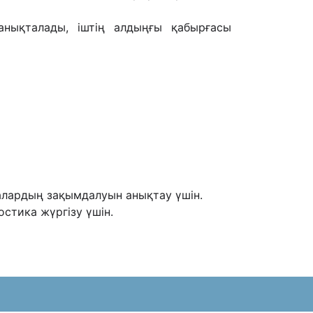
анықталады, іштің алдыңғы қабырғасы
залардың зақымдалуын анықтау үшін.
стика жүргізу үшін.