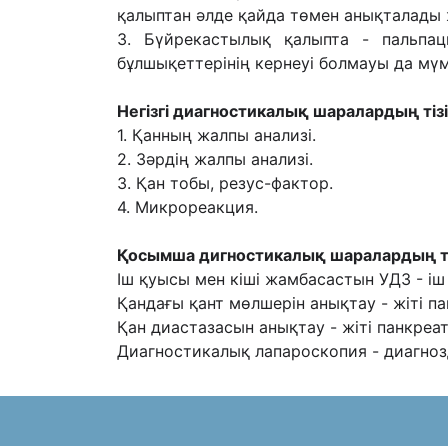
қалыптан əлде қайда төмен анықталады 
3. Бүйрекастылық қалыпта - пальпац
бұлшықеттерінің кернеуі болмауы да мүм
Негізгі диагностикалық шаралардың тізі
1. Қанның жалпы анализі.
2. Зəрдің жалпы анализі.
3. Қан тобы, резус-фактор.
4. Микрореакция.
Қосымша дигностикалық шаралардың ті
Іш қуысы мен кіші жамбасастын УДЗ - іш
Қандағы қант мөлшерін анықтау - жіті п
Қан диастазасын анықтау - жіті панкреа
Диагностикалық лапароскопия - диагноз