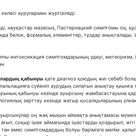
 келесі аурулармен жүргізіледі:
ді, науқастар мазасыз, Пастернацкий симптомы оң, құ
анда белок, формалық элементтер, тұздар анықталады.
алпы интоксикация симптомдарының үдеуі, метеоризм, і
н.
ылардың қабынуы
қате диагноз қоюдың жиі себебі бол
 пальпацияға сүйеніп аурудың сипатын анықтау қиынға 
рының қабынуы кезінде ауырсыну жамбасастауына қара
логиялық зерттеу кезінде жатыр қосалқыларының үлке
 ауырсынулар оң жақ мықын аймақта анықтамасы мүмкін.
й ағып, соқыр ішек аймағында ішастарды қоздырып, жіт
 тəн емес симптомдардың болуы бəрімізге мəлім: қалып