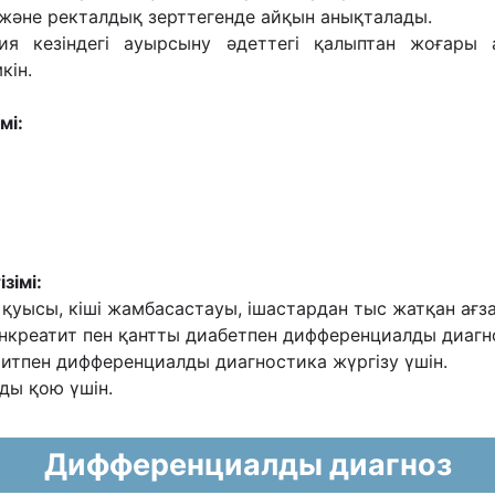
жəне ректалдық зерттегенде айқын анықталады.
ия кезіндегі ауырсыну əдеттегі қалыптан жоғары 
кін.
мі:
зімі:
 қуысы, кіші жамбасастауы, ішастардан тыс жатқан ағ
анкреатит пен қантты диабетпен дифференциалды диагно
титпен дифференциалды диагностика жүргізу үшін.
ды қою үшін.
Дифференциалды диагноз