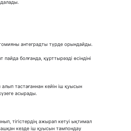
ндалады.
эктомияны антеградты түрде орындайды.
т пайда болғанда, құрттырəзді өсіндіні
 алып тастағаннан кейін іш қуысын
жүзеге асырады.
ынып, тігістердің ажырап кетуі ықтимал
і ашқан кезде іш қуысын тампондау