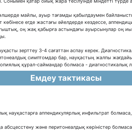
. Сонымен қатар ойық жара тесілуінде міндетті түрде 
өлшерде майлы, ауыр тағамды қабылдаумен байланыст
 көбінесе егде жастағы əйелдерде кездессе, аппендици
рғыштық, оң жақ қабырға астындағы ауырсынулар оң иық
ды.
ауқасты зерттеу 3-4 сағаттан аспау керек. Диагности
ритонеалдық симптомдар бар, науқастың жалпы жағдайы
копиялық құрал-саймандар болмаса - диагностикалық л
Емдеу тактикасы
лық науқастарға аппендикулярлық инфильтрат болмаса,
 абсцесстену жəне перитонеалдық көріністер болмаса к