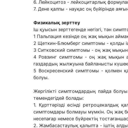
6. Лейкоцитоз - лейкоцитарлық формул
7. Дене қалпы - науқас оң бүйірінде аяғ
Физикалық зерттеу
Іш қуысын зерттегенде негізгі, тəн сим
1 Пальпация кезінде оң жақ мықын айма
2 Щеткин-Блюмберг симптомы - қолды іш
3 Ситковский симптомы - оң жақ мықын 
4 Ровзинг симптомы - оң жақ мықын 
газдардың жылжуына байланысты күшею
5 Воскресенский симптомы - қолмен қа
болуы.
Жергілікті симптомдардың пайда болуы 
төмендегідей болады:
1. Құрттəрізді өсінді ретроцекалдық 
симптомдары болмауы мүмкін. Оң жақ б
несепағар немесе бүйректің тостағанша
2. Жамбасастаулық қалыпта - іштің алды