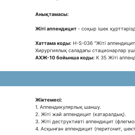
Анықтамасы:
Жіті аппендицит
- соқыр ішек құрттəрізд
Хаттама коды:
H-S-036 "Жіті аппендицит
Хирургиялық саладағы стационарлар үш
АХЖ-10 бойынша коды:
К 35 Жіті аппен
Жіктемесі:
1. Аппендикулярлық шаншу.
2. Жіті жай аппендицит (катаралдық).
3. Жіті деструктивті аппендицит (флегмо
4. Асқынған аппендицит (перитонит, шект