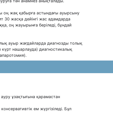
ауруға тəн анамнез анықталады.
ы оң жақ қабырға астындағы ауырсыну
т 30 жасқа дейінгі жас адамдарда
қа, оң жауырынға беріледі, бұндай
калық ауыр жағдайларда диагнозды толық
 күрт нашарлауда) диагностикалық
апаротомия).
 ауру ұзақтығына қарамастан
онсервативтік ем жүргізіледі. Бұл