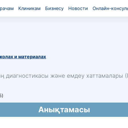
рачам
Клиникам
Бизнесу
Новости
Онлайн-консул
колах и материалах
ың диагностикасы және емдеу хаттамалары (П
5)
Анықтамасы