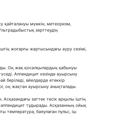
су қайталануы мүмкін, метеоризм,
 Ультрадыбыстық зерттеудің
штің жоғарғы жартысындағы ауру сезімі,
ады. Оң жақ қосалқылардың қабынуы
түседі. Аппендицит кезінде ауырсыну
й беріледі, əйелдерде етеккір
юі, оң жақтан ауырсыну анықталады.
 Асқазандағы заттек тесік арқылы іштің
і аппендицит тудырады. Асқазанның ойық
ты температура, баяулаған пульс, іш