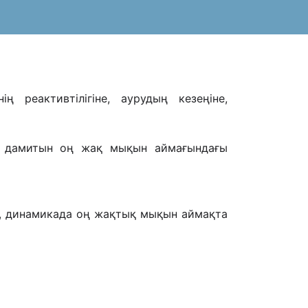
ң реактивтілігіне, аурудың кезеңіне,
ясы дамитын оң жақ мықын аймағындағы
ып, динамикада оң жақтық мықын аймақта