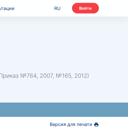
ьтации
RU
Войти
риказ №764, 2007, №165, 2012)
Версия для печати