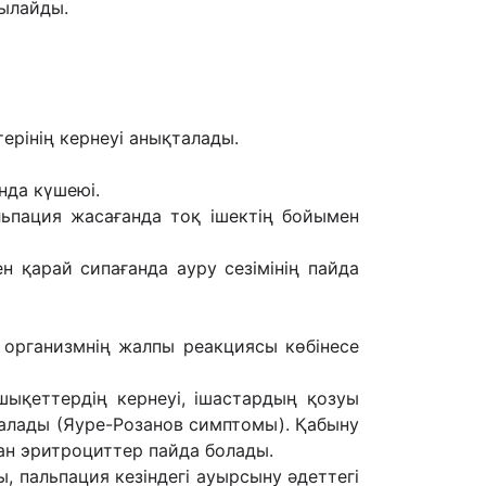
ылайды.
ерінің кернеуі анықталады.
нда күшеюі.
пация жасағанда тоқ ішектің бойымен
 қарай сипағанда ауру сезімінің пайда
, организмнің жалпы реакциясы көбінесе
шықеттердің кернеуі, ішастардың қозуы
алады (Яуре-Розанов симптомы). Қабыну
ан эритроциттер пайда болады.
, пальпация кезіндегі ауырсыну əдеттегі