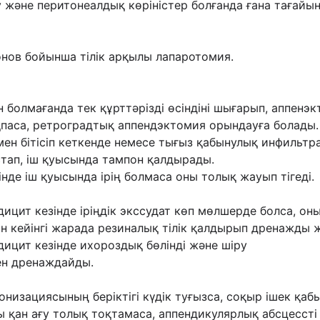
 жəне перитонеалдық көріністер болғанда ғана тағайы
нов бойынша тілік арқылы лапаротомия.
 болмағанда тек құрттəрізді өсіндіні шығарып, аппен
ықпаса, ретроградтық аппендэктомия орындауға болады.
мен бітісіп кеткенде немесе тығыз қабынулық инфильтра
тап, іш қуысында тампон қалдырады.
де іш қуысында ірің болмаса оны толық жауып тігеді.
цит кезінде іріңдік экссудат көп мөлшерде болса, оны
н кейінгі жарада резиналық тілік қалдырып дренажды 
ицит кезінде ихороздық бөлінді жəне шіру
ен дренаждайды.
онизациясының беріктігі күдік туғызса, соқыр ішек қаб
ағы қан ағу толық тоқтамаса, аппендикулярлық абсцесст