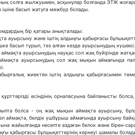
аның солға жылжуымен, асқынулар болғанда ЭТЖ жоғар
ын ішіне басып жатуға мəжбүр болады.
птомдардың бір қатары анықталады:
қта ауырсыну жəне іштің алдыңғы қабырғасы бұлшықетт
ке басып тұрып, тез алған кезде ауырсынудың күшеюі.
аймақта ауырсынудың науқас сол жақ бүйірінде жатқа
аймақта ауырсынудың сол жақ мықын аймағында паль
і.
бырғалық жиектен іштің алдыңғы қабырғасымен төмен
құрттəрізді өсіндінің орналасуына байланысты болса
қалыпта болса - оң жақ мықын аймақта ауырсыну, бұл
ел аймақта, белдік үшбұрыш аймағында ауырсыну байқ
сына жайылғанда несепте аздаған белок жəне бірен-сар
ңғы қабырғасы бұлшықеттерінің кернеуі шамалы болады