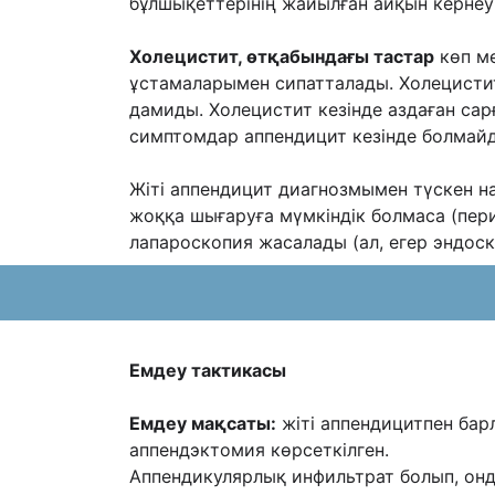
бұлшықеттерінің жайылған айқын кернеуі
Холецистит, өтқабындағы тастар
көп м
ұстамаларымен сипатталады. Холецистит
дамиды. Холецистит кезінде аздаған са
симптомдар аппендицит кезінде болмай
Жіті аппендицит диагнозмымен түскен н
жоққа шығаруға мүмкіндік болмаса (пе
лапароскопия жасалады (ал, егер эндос
Емдеу тактикасы
Емдеу мақсаты:
жіті аппендицитпен бар
аппендэктомия көрсеткілген.
Аппендикулярлық инфильтрат болып, онда