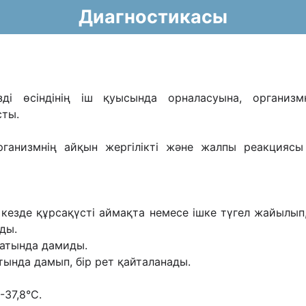
Диагностикасы
ді өсіндінің іш қуысында орналасуына, организмні
сты.
і организмнің айқын жергілікті жəне жалпы реакци
қы кезде құрсақүсті аймақта немесе ішке түгел жайыл
ды.
ғатында дамиды.
атында дамып, бір рет қайталанады.
-37,8°С.