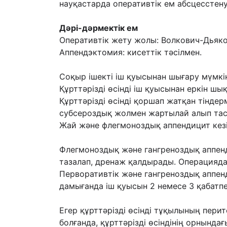
науқастарда оперативтік ем абсцесстену
Дəрі-дəрмектік ем
Оперативтік жету жолы: Волкович-Дьяко
Аппендэктомия: кисеттік тəсілмен.
Соқыр ішекті іш қуысынан шығару мүмкін
Құрттəрізді өсінді іш қуысынан еркін ш
Құрттəрізді өсінді қоршап жатқан тіндер
субсероздық жолмен жартылай алып тас
Жай жəне флегмоноздық аппендицит кезін
Флегмоноздық жəне гангреноздық аппенди
тазалап, дренаж қалдырады. Операцияда
Перворативтік жəне гангреноздық аппенд
дамығанда іш қуысын 2 немесе 3 қабатп
Егер құрттəрізді өсінді тұқылының перит
болғанда, құрттəрізді өсіндінің орнынд