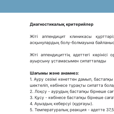
Диагностикалық критерийлер
Жіті аппендицит клиникасы құрттəріз
асқынулардың болу-болмауына байланы
Жіті аппендициттің əдеттегі көрініс
ауырсыну ұстамасымен сипатталады
Шағымы жəне анамнез:
1. Ауру сезімі кенеттен дамып, бастап
шектеліп, көбінесе тұрақты сипатта бола
2. Лоқсу - аурудың бастапқы бірнеше са
3. Құсу - көбінесе бастапқы бірнеше сағ
4. Ауыздың кеберсуі (құрғауы).
5. Температуралық реакция - əдетте 37,5