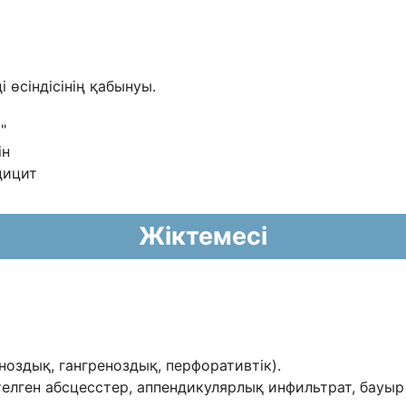
і өсіндісінің қабынуы.
"
ін
дицит
Жіктемесі
ноздық, гангреноздық, перфоративтік).
елген абсцесстер, аппендикулярлық инфильтрат, бауыр а