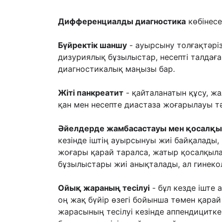
Дифференциалды диагностика
көбінесе
Бүйректік шаншу
- ауырсыну толғақтəріз
дизуриялық бұзылыстар, несепті талдағ
диагностикалық маңызы бар.
Жіті панкреатит
- қайталанатын құсу, ж
қан мен несепте диастаза жоғарылауы тə
Əйелдерде жамбасастауы мен қосалқ
кезінде іштің ауырсынуы жиі байқалады,
жоғары қарай таралса, жатыр қосалқыла
бұзылыстары жиі анықталады, ал гинеко
Ойық жараның тесілуі
- бұл кезде іште
оң жақ бүйір өзегі бойынша төмен қара
жарасының тесілуі кезінде аппендицитке