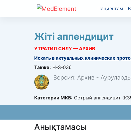
Пациентам
В
Жіті аппендицит
УТРАТИЛ СИЛУ — АРХИВ
Искать в актуальных клинических прото
Также:
H-S-036
Версия: Архив - Аурулард
Категории МКБ:
Острый аппендицит (K3
Анықтамасы