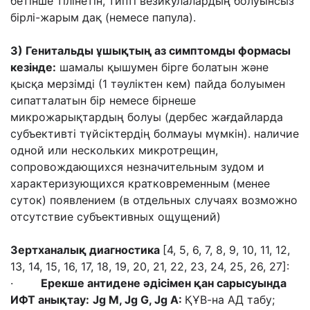
бетінше тілінетін, типті везикулалардың болуынсыз
бірлі-жарым дақ (немесе папула).
3) Генитальды ұшықтың аз симптомды формасы
кезінде:
шамалы қышумен бірге болатын және
қысқа мерзімді (1 тәуліктен кем) пайда болуымен
сипатталатын бір немесе бірнеше
микрожарықтардың болуы (дербес жағдайларда
субъективті түйсіктердің болмауы мүмкін). наличие
одной или нескольких микротрещин,
сопровождающихся незначительным зудом и
характеризующихся кратковременным (менее
суток) появлением (в отдельных случаях возможно
отсутствие субъективных ощущений)
Зертханалық диагностика
[4, 5, 6, 7, 8, 9, 10, 11, 12,
13, 14, 15, 16, 17, 18, 19, 20, 21, 22, 23, 24, 25, 26, 27]:
·
Ерекше антидене әдісімен қан сарысуында
ИФТ анықтау:
Jg M, Jg G, Jg А:
ҚҰВ-на АД табу;