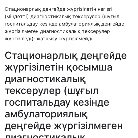
Стационарлық деңгейде жүргізілетін негізгі
(міндетті) диагностикалық тексерулер (шұғыл
госпитальдау кезінде амбулаториялық деңгейде
жүргізілмеген диагностикалық тексерулер
жүргізіледі): жатқызу жүргізілмейді.
Стационарлық деңгейде
жүргізілетін қосымша
диагностикалық
тексерулер (шұғыл
госпитальдау кезінде
амбулаториялық
деңгейде жүргізілмеген
диагностикалық