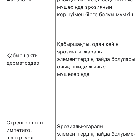
мүшесінде эрозияның
көрінуімен бірге болуы мүмкін
Қабыршақты, одан кейін
эрозиялы-жаралы
Қабыршақты
элементтердің пайда болулары,
дерматоздар
оның ішінде жыныс
мүшелерінде
Стрептококкты
Эрозиялы-жаралы
импетиго,
элементтердің пайда болуымен
шанкртүрлі