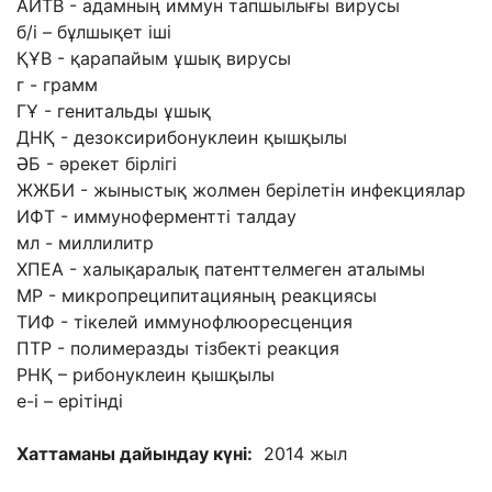
АИТВ - адамның иммун тапшылығы вирусы
б/і – бұлшықет іші
ҚҰВ - қарапайым ұшық вирусы
г - грамм
ГҰ - генитальды ұшық
ДНҚ - дезоксирибонуклеин қышқылы
ӘБ - әрекет бірлігі
ЖЖБИ - жыныстық жолмен берiлетiн инфекциялар
ИФТ - иммуноферментті талдау
мл - миллилитр
ХПЕА - халықаралық патенттелмеген аталымы
МР - микропреципитацияның реакциясы
ТИФ - тікелей иммунофлюоресценция
ПТР - полимеразды тізбекті реакция
РНҚ – рибонуклеин қышқылы
е-і – ерітінді
Хаттаманы дайындау күні:
2014 жыл