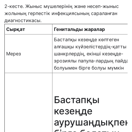
2-кесте. Жыныс мүшелерінің және несеп-жыныс
жолының герпестік инфекциясының сараланған
диагностикасы.
Сырқат
Генитальды жаралар
Бастапқы кезеңде көптеген
алғашқы күйзелістердің-қатты
Мерез
шанкрлердің, екінші кезеңде-
эрозиялы папула-лардың пайда
болуымен бірге болуы мүмкін
Бастапқы
кезеңде
аурушаңдықпен