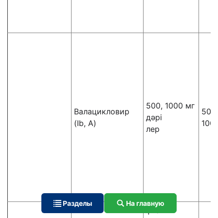
500, 1000 мг
Валацикловир
500
дәрі
(Ib, A)
100
лер
Разделы
На главную
фла