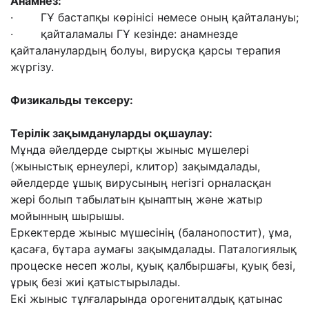
Анамнез:
· ГҰ бастапқы көрінісі немесе оның қайталануы;
· қайталамалы ГҰ кезінде: анамнезде
қайталанулардың болуы, вирусқа қарсы терапия
жүргізу.
Физикальды тексеру:
Терілік зақымдануларды оқшаулау:
Мұнда әйелдерде сыртқы жыныс мүшелері
(жыныстық ернеулері, клитор) зақымдалады,
әйелдерде ұшық вирусының негізгі орналасқан
жері болып табылатын қынаптың және жатыр
мойынның шырышы.
Еркектерде жыныс мүшесінің (баланопостит), ұма,
қасаға, бұтара аумағы зақымдалады. Паталогиялық
процеске несеп жолы, қуық қалбыршағы, қуық безі,
ұрық безі жиі қатыстырылады.
Екі жыныс тұлғаларында орогениталдық қатынас