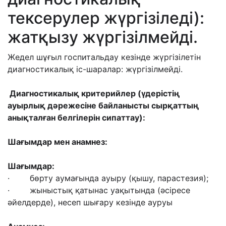
тексерулер жүргізіледі):
жатқызу жүргізілмейді.
Жедел шұғыл госпитальдау кезінде жүргізілетін
диагностикалық іс-шаралар: жүргізілмейді.
Диагностикалық критерийлер (үдерістің
ауырлық дәрежесіне байланысты сырқаттың
анықталған белгілерін сипаттау):
Шағымдар мен анамнез:
Шағымдар:
· бөрту аумағында ауыру (қышу, парастезия);
· жыныстық қатынас уақытында (әсіресе
әйелдерде), несеп шығару кезінде ауруы