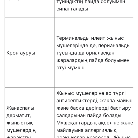
түйіндіктің пайда болуымен
сипатталады
Терминальды илеит жыныс
мүшелерінде де, перианальды
Крон ауруы
тұсында да орналасқан
жаралардың пайда болуымен
өтуі мүмкін
Жыныс мүшелеріне әр түрлі
антисептиктерді, жақпа майын
Жанаспалы
және басқа дәрілерді бастыру
дерматит,
салдарынан пайда болады.
жыныстық
Мүшеқаптардың ақсөліне және
мүшелердің
майлауына аллергиялық
жарақаты
реакциялар кездеседі. Жыныс