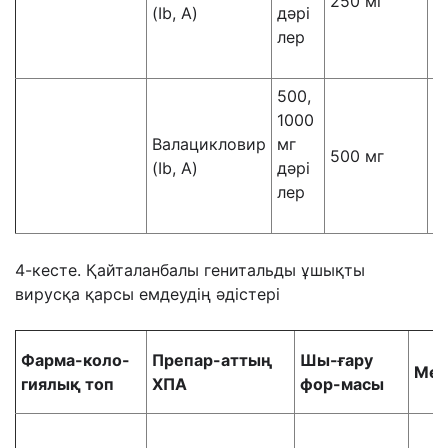
250 мг
(Ib, A)
дәрі
р
лер
2
м
500,
5
1000
і
Валацикловир
мг
к
500 мг
(Ib, A)
дәрі
р
лер
5
м
4-кесте. Қайталанбалы генитальды ұшықты
вирусқа қарсы емдеудің әдістері
Фарма-коло-
Препар-аттың
Шы-ғару
Мөл
гиялық топ
ХПА
фор-масы