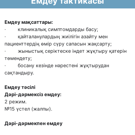
Емдеу тактикасы
Емдеу мақсаттары:
· клиникалық симптомдарды басу;
· қайталанулардың жиілігін азайту мен
пациенттердің өмір сүру сапасын жақсарту;
· жыныстық серіктеске індет жұқтыру қатерін
төмендету;
· босану кезінде нәрестені жұқтырудан
сақтандыру.
Емдеу тәсілі
Дәрі-дәрмексіз емдеу:
2 режим.
№15 үстел (жалпы).
Дәрі-дәрмекпен емдеу