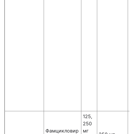
125,
5
250
і
Фамцикловир
мг
к