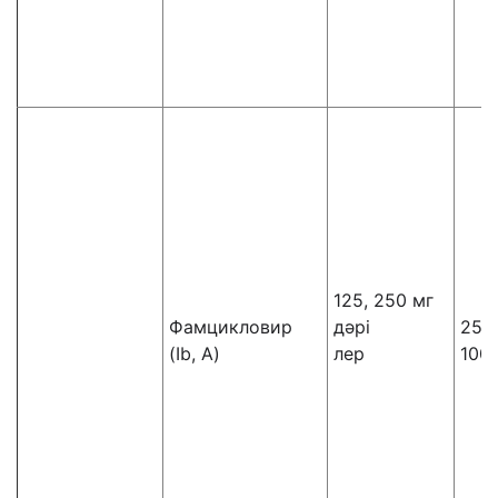
125, 250 мг
Фамцикловир
дәрі
250
(Ib, A)
лер
100