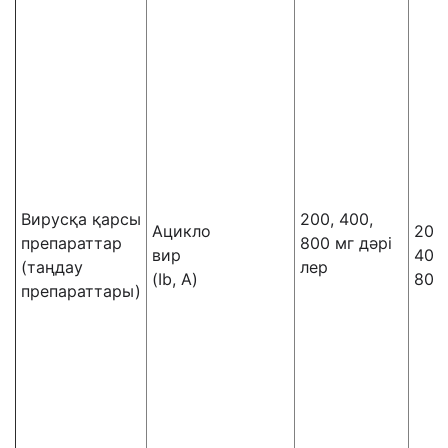
Вирусқа қарсы
200, 400,
Ацикло
200 
препараттар
800 мг дәрі
вир
400
(таңдау
лер
(Ib, A)
800
препараттары)