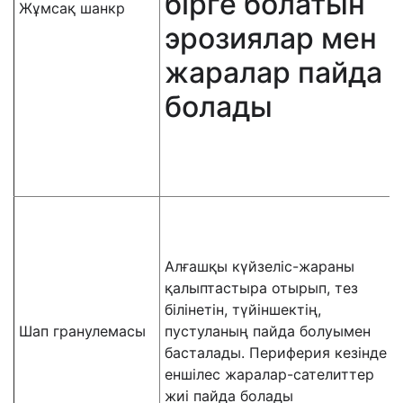
бірге болатын
Жұмсақ шанкр
эрозиялар мен
жаралар пайда
болады
Алғашқы күйзеліс-жараны
қалыптастыра отырып, тез
білінетін, түйіншектің,
Шап гранулемасы
пустуланың пайда болуымен
басталады. Периферия кезінде
еншілес жаралар-сателиттер
жиі пайда болады