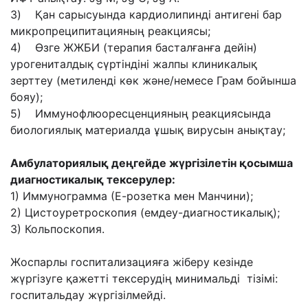
3) Қан сарысуында кардиолипинді антигені бар
микропреципитацияның реакциясы;
4) Өзге ЖЖБИ (терапия басталғанға дейін)
урогениталдық сүртіндіні жалпы клиникалық
зерттеу (метиленді көк және/немесе Грам бойынша
бояу);
5) Иммунофлюоресценцияның реакциясында
биологиялық материалда ұшық вирусын анықтау;
Амбулаториялық деңгейде жүргізілетін қосымша
диагностикалық тексерулер:
1) Иммунограмма (Е-розетка мен Манчини);
2) Цистоуретроскопия (емдеу-диагностикалық);
3) Кольпоскопия.
Жоспарлы госпитализацияға жіберу кезінде
жүргізуге қажетті тексерудің минимальді тізімі:
госпитальдау жүргізілмейді.