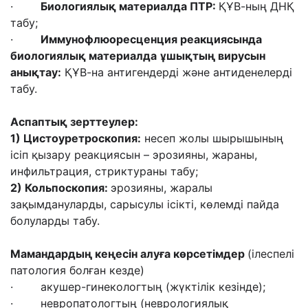
·
Биологиялық материалда ПТР:
ҚҰВ-ның ДНҚ
табу;
·
Иммунофлюоресценция реакциясында
биологиялық материалда
ұшықтың вирусын
анықтау:
ҚҰВ-на антигендерді және антиденелерді
табу.
Аспаптық зерттеулер:
1) Цистоуретроскопия:
несеп жолы шырышының
ісіп қызару реакциясын – эрозияны, жараны,
инфильтрация, стриктураны табу;
2) Кольпоскопия:
эрозияны, жаралы
зақымдануларды, сарысулы ісікті, көлемді пайда
болуларды табу.
Мамандардың кеңесін алуға көрсетімдер
(ілеспелі
патология болған кезде)
· акушер-гинекологтың (жүктілік кезінде);
· невропатологтың (неврологиялық