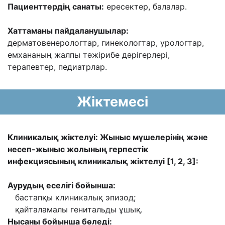
Пациенттердің санаты:
ересектер, балалар.
Хаттаманы пайдаланушылар:
дерматовенерологтар, гинекологтар, урологтар,
емхананың жалпы тәжірибе дәрігерлері,
терапевтер, педиатрлар.
Жіктемесі
Клиникалық жіктелуі: Жыныс мүшелерінің және
несеп-жыныс жолының герпестік
инфекциясының клиникалық жіктелуі [1, 2, 3]:
Аурудың еселігі бойынша:
­ бастапқы клиникалық эпизод;
­ қайталамалы генитальды ұшық.
Нысаны бойынша бөледі: