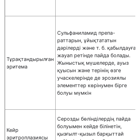
Сульфаниламид препа-
раттарын, ұйықтататын
дәрілерді және т. б. қабылдауға
жауап ретінде пайда болады.
Тұрақтандырылған
Жыныстық мүшелерде, ауыз
эритема
қуысын және терінің өзге
учаскелерінде де эрозиялы
элементтер көрінумен бірге
болуы мүмкін
Серозды бөлінділердің пайда
болуымен кейде білінетін,
Кейр
қызғылт-қызыл барқыттай
эритроплазиясы