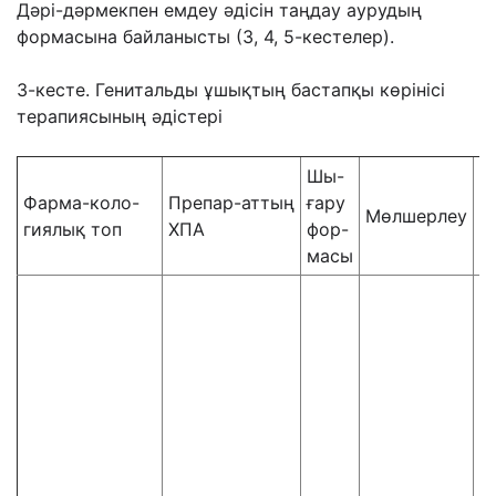
Дәрі-дәрмекпен емдеу әдісін таңдау аурудың
формасына байланысты (3, 4, 5-кестелер).
3-кесте. Генитальды ұшықтың бастапқы көрінісі
терапиясының әдістері
Шы-
Қ
Фарма-коло-
Препар-аттың
ғару
Мөлшерлеу
д
гиялық топ
ХПА
фор-
ес
масы