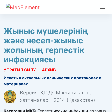
Жыныс мүшелерінің
және несеп-жыныс
жолының герпестік
инфекциясы
УТРАТИЛ СИЛУ — АРХИВ
Искать в актуальных клинических протоколах и
материалах
Версия: ҚР ДСМ клиникалық
хаттамалар - 2014 (Қазақстан)
Категории МКБ:
Герпетические инфекции половых