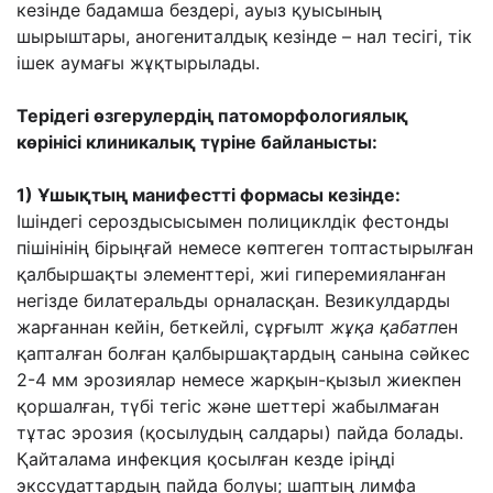
кезінде бадамша бездері, ауыз қуысының
шырыштары, аногениталдық кезінде – нал тесігі, тік
ішек аумағы жұқтырылады.
Терідегі өзгерулердің
патоморфологиялық
көрінісі клиникалық түріне байланысты:
1)
Ұшықтың
манифестті формасы кезінде:
Ішіндегі сероздысысымен полициклдік фестонды
пішінінің бірыңғай немесе көптеген топтастырылған
қалбыршақты элементтері, жиі гиперемияланған
негізде билатеральды орналасқан. Везикулдарды
жарғаннан кейін, беткейлі, сұрғылт
жұқа қабатп
ен
қапталған болған қалбыршақтардың санына сәйкес
2-4 мм эрозиялар немесе жарқын-қызыл жиекпен
қоршалған, түбі тегіс және шеттері жабылмаған
тұтас эрозия (қосылудың салдары) пайда болады.
Қайталама инфекция қосылған кезде іріңді
экссудаттардың пайда болуы; шаптың лимфа