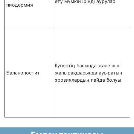
өту мүмкін іріңді аурулар
пиодермия
Күпектің басында және ішкі
Баланопостит
жапырақшасында ауыратын
эрозиялардың пайда болуы