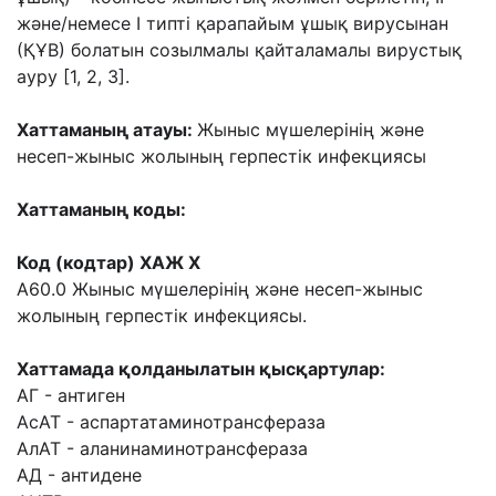
және/немесе I типті қарапайым ұшық вирусынан
(ҚҰВ) болатын созылмалы қайталамалы вирустық
ауру [1, 2, 3].
Хаттаманың атауы:
Жыныс мүшелерінің және
несеп-жыныс жолының герпестік инфекциясы
Хаттаманың коды:
Код (кодтар) ХАЖ Х
А60.0 Жыныс мүшелерінің және несеп-жыныс
жолының герпестік инфекциясы.
Хаттамада қолданылатын қысқартулар:
АГ - антиген
АсАТ - аспартатаминотрансфераза
АлАТ - аланинаминотрансфераза
АД - антидене