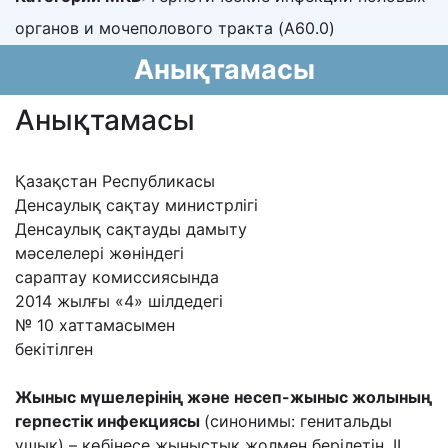
органов и мочеполового тракта (A60.0)
Анықтамасы
Анықтамасы
Қазақстан Республикасы
Денсаулық сақтау министрлiгi
Денсаулық сақтауды дамыту
мәселелері жөніндегі
сараптау комиссиясында
2014 жылғы «4» шілдедегі
№ 10 хаттамасымен
бекітілген
Жыныс мүшелерінің және несеп-жыныс жолының
герпестік инфекциясы
(синонимы: генитальды
ұшық) – көбінесе жыныстық жолмен берілетін, II