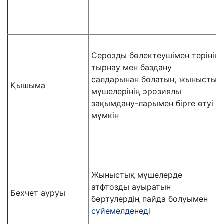
Серозды бөлектеушімен терінің
тырнау мен баздану
салдарынан болатын, жыныстық
Қышыма
мүшелерінің эрозиялы
зақымдану-ларымен бірге өтуі
мүмкін
Жыныстық мүшелерде
атфтозды ауыратын
Бехчет ауруы
бөртулердің пайда болуымен
сүйемелденеді