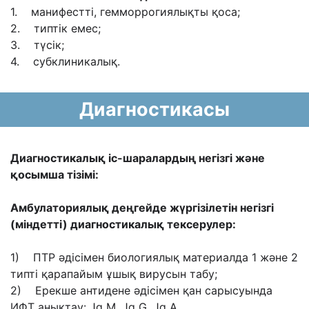
1. манифестті, гемморрогиялықты қоса;
2. типтік емес;
3. түсік;
4. субклиникалық.
Диагностикасы
Диагностикалық іс-шаралардың негізгі және
қосымша тізімі:
Амбулаториялық деңгейде жүргізілетін негізгі
(міндетті) диагностикалық тексерулер:
1) ПТР әдісімен биологиялық материалда 1 және 2
типті қарапайым ұшық вирусын табу;
2) Ерекше антидене әдісімен қан сарысуында
ИФТ анықтау: Jg M, Jg G, Jg A.