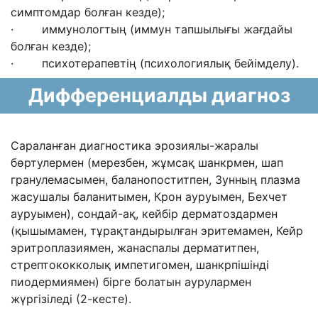
симптомдар болған кезде);
· иммунологтың (иммун тапшылығы жағдайы
болған кезде);
· психотерапевтің (психологиялық бейімделу).
Дифференциалды диагноз
Сараланған диагностика эрозиялы-жаралы
бөртулермен (мерезбен, жұмсақ шанкрмен, шап
гранулемасымен, баланопоститпен, Зунның плазма
жасушалы баланитымен, Крон ауруымен, Бехчет
ауруымен), сондай-ақ, кейбір дерматоздармен
(қышымамен, тұрақтандырылған эритемамен, Кейр
эритроплазиямен, жанаспалы дерматитпен,
стрептококколық импетигомен, шанкрпішінді
пиодермиямен) бірге болатын аурулармен
жүргізіледі (2-кесте).