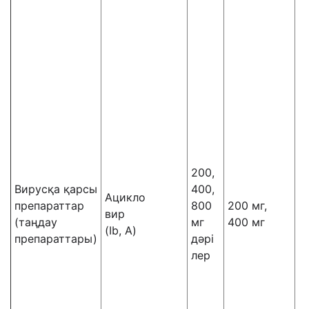
5
і
к
р
200,
2
Вирусқа қарсы
400,
Ацикло
м
препараттар
800
200 мг,
вир
5
(таңдау
мг
400 мг
(Ib, A)
і
препараттары)
дәрі
к
лер
р
4
м