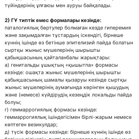
түйіндерінің ұлғаюы мен ауруы байқалады.
2)
ГҰ типтік емес формалары кезінде:
паталогиялық бөртулер болмаған кезде гиперемия
және зақымдалған тұстардың іскендігі, бірнеше
күннің ішінде өз бетінше эпителизий пайда болатын
сыртқы жыныс мүшелерінің шырышты
қабықшасының қайталанбалы жарықтары:
а) генитальды ұшықтың «қышытпа» формасы
кезінде: ошақта жыныс мүшелерінің шырышты
қабықшасының шамалы қызаруы кезінде сыртқы
жыныс мүшелерінің аумағында көрінген қышудың
және (немесе) күйдірудің кезеңдік локальды пайда
болуы;
г) геммаррогиялық формасы кезінде:
геммаррогиялық ішіндегісімен бірлі-жарым немесе
көптеген везикулдар;
д) түсік формасы кезінде: бірнеше күннің ішінде өз