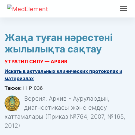
Жаңа туған нəрестені
жылылықта сақтау
УТРАТИЛ СИЛУ — АРХИВ
Искать в актуальных клинических протоколах и
материалах
Также:
H-P-036
Версия: Архив - Аурулардың
диагностикасы және емдеу
хаттамалары (Приказ №764, 2007, №165,
2012)