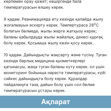
көрпемен орау қажет; көшіргенде бала
температурасын өлшеу керек.
9 қадам. Реанимацияда өту кезінде қалайда жылу
0
жоғалмауын ескерту керек. Темпертураса 28
С
болатын бөлмеде, жылы жерге жатқызу керек;
баланы қабылдауда жылы жайалық, денесі құрғақ
болу керек. Қосымша жылу көзін қосу керек.
10 қадам. Дайындықты жақсарту жəне түсіну. Туған
кезінде барлық медицина қызметкерлері
қатынасуы, жаңа туған баланы күту керек. ол үшін
мониторинг бойынша нəресте температурасы, күйі
сəйкес дайындықта болу керек. Құралдар
пайдалануға таза, дайын болу үшін сол бөлме
температурасын ұстауы керек.
Ақпарат