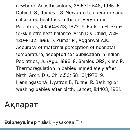
newborn. Anasthesiology, 26:531- 548, 1965. 5.
Dahm L.S., James L.S. Newborn temperature and
calculated heat loss in the delivery room.
Pediatrics, 49:504-513, 1972. 6. Karlson H. Skin-
to-skin cfre:heat balance. Arch Dis. Child, 75:F
130-F132, 1996. 7. Kumar R., Aggarwal A.K.
Accuracy of maternal perception of neonatal
temperature, accepted for publication in Indian
Pediatrics, Jul/Agu. 1996. 8. Smales ORS, Kime R.
Thermoregulation in babies immediately after
birth. Arch. Dis. Child.53: 58- 61,1978. 9.
HenningssonA, Nystron B, Tunnel R. Bathing or
washing babies after birth. Lancet, ii:1403, 1981.
Ақпарат
Əзірлеушілер тізімі:
Чувакова Т.К.