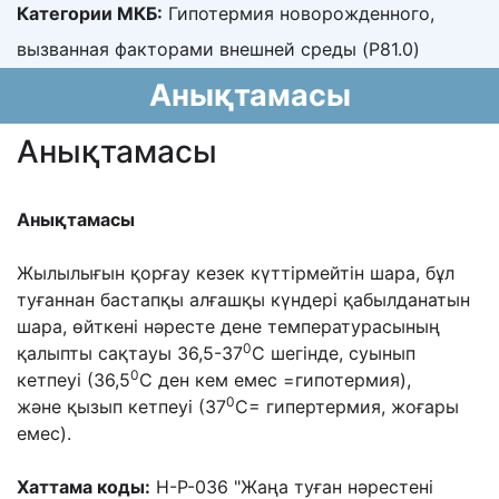
Категории МКБ:
Гипотермия новорожденного,
вызванная факторами внешней среды (P81.0)
Анықтамасы
Анықтамасы
Анықтамасы
Жылылығын қорғау кезек күттірмейтін шара, бұл
туғаннан бастапқы
алғашқы күндері қабылданатын
шара, өйткені нəресте дене температурасының
0
қалыпты
сақтауы 36,5-37
С шегінде, суынып
0
кетпеуі (36,5
С ден кем емес =гипотермия),
0
жəне
қызып кетпеуі (37
С= гипертермия, жоғары
емес).
Хаттама коды:
H-P-036 "
Жаңа туған нəрестені