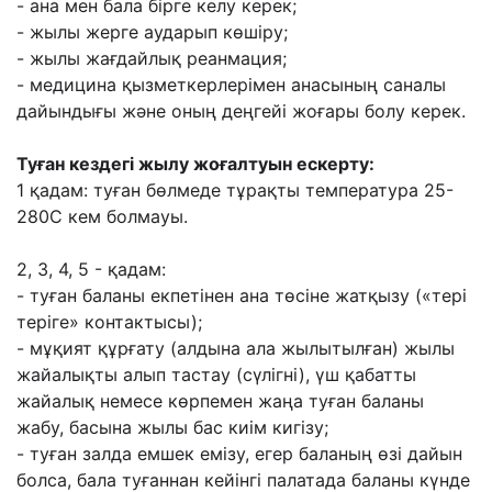
- ана мен бала бірге келу керек;
- жылы жерге аударып көшіру;
- жылы жағдайлық реанмация;
- медицина қызметкерлерімен анасының саналы
дайындығы жəне оның деңгейі жоғары болу керек.
Туған кездегі жылу жоғалтуын ескерту:
1 қадам: туған бөлмеде тұрақты температура 25-
280С кем болмауы.
2, 3, 4, 5 - қадам:
- туған баланы екпетінен ана төсіне жатқызу («тері
теріге» контактысы);
- мұқият құрғату (алдына ала жылытылған) жылы
жайалықты алып тастау (сүлігні), үш қабатты
жайалық немесе көрпемен жаңа туған баланы
жабу, басына жылы бас киім кигізу;
- туған залда емшек емізу, егер баланың өзі дайын
болса, бала туғаннан кейінгі палатада баланы күнде