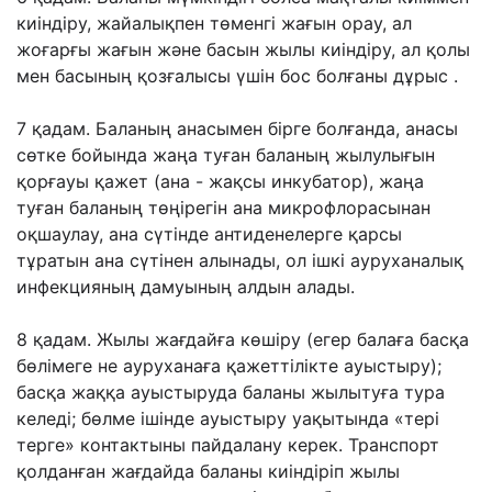
киіндіру, жайалықпен төменгі жағын орау, ал
жоғарғы жағын жəне басын жылы киіндіру, ал қолы
мен басының қозғалысы үшін бос болғаны дұрыс .
7 қадам. Баланың анасымен бірге болғанда, анасы
сөтке бойында жаңа туған баланың жылулығын
қорғауы қажет (ана - жақсы инкубатор), жаңа
туған баланың төңірегін ана микрофлорасынан
оқшаулау, ана сүтінде антиденелерге қарсы
тұратын ана сүтінен алынады, ол ішкі ауруханалық
инфекцияның дамуының алдын алады.
8 қадам. Жылы жағдайға көшіру (егер балаға басқа
бөлімеге не ауруханаға қажеттілікте ауыстыру);
басқа жаққа ауыстыруда баланы жылытуға тура
келеді; бөлме ішінде ауыстыру уақытында «тері
терге» контактыны пайдалану керек. Транспорт
қолданған жағдайда баланы киіндіріп жылы