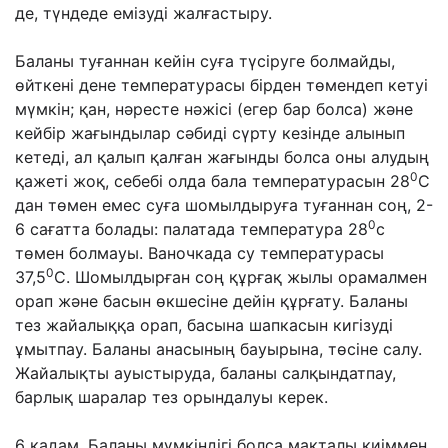
де, түндеде емізуді жалғастыру.
Баланы туғаннан кейін суға түсіруге болмайды,
өйткені дене температурасы бірден төмендеп кетуі
мүмкін; қан, нəресте нəжісі (егер бар болса) жəне
кейбір жағындылар сəбиді сүрту кезінде алынып
кетеді, ал қалып қалған жағынды болса оны алудың
0
қажеті жоқ, себебі олда бала температурасын 28
С
дан төмен емес суға шомылдыруға туғаннан соң, 2-
0
6 сағатта болады: палатада температура 28
с
төмен болмауы. Ваночкада су температурасы
0
37,5
С. Шомылдырған соң құрғақ жылы орамалмен
орап жəне басын өкшесіне дейін құрғату. Баланы
тез жайалыққа орап, басына шапкасын кигізуді
ұмытпау. Баланы анасының бауырына, төсіне салу.
Жайалықты ауыстыруда, баланы салқындатпау,
барлық шаралар тез орындалуы керек.
6 қадам. Баланы мүмкіндігі болса мақталы киіммен