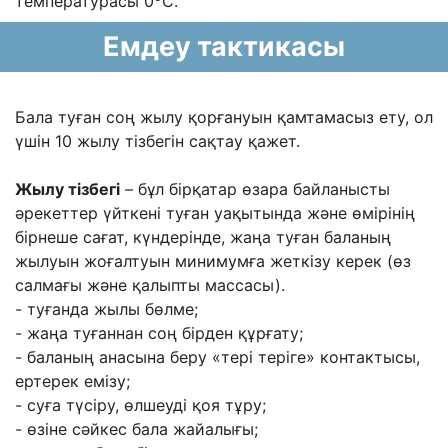
температурасы 0
С.
Емдеу тактикасы
Бала туған соң жылу қорғануын қамтамасыз ету, ол
үшін 10 жылу тізбегін сақтау қажет.
Жылу тізбегі
– бұл бірқатар өзара байланысты
əрекеттер үйткені туған уақытында жəне өмірінің
бірнеше сағат, күндерінде, жаңа туған баланың
жылуын жоғалтуын минимумға жеткізу керек (өз
салмағы жəне қалыпты массасы).
- туғанда жылы бөлме;
- жаңа туғаннан соң бірден құрғату;
- баланың анасына беру «тері теріге» контактысы,
ертерек емізу;
- суға түсіру, өлшеуді қоя тұру;
- өзіне сəйкес бала жайалығы;