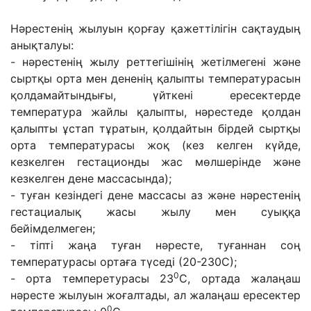
Нəрестенің жылуын қорғау қажеттілігін сақтаудың
анықталуы:
- нəрестенің жылу реттегішінің жетілмегені жəне
сыртқы орта мен дененің қалыпты температурасын
қолдамайтындығы, үйткені ересектерде
температура жайлы қалыпты, нəрестеде қолдан
қалыпты ұстап тұратын, қолдайтын бірдей сыртқы
орта температурасы жоқ (кез келген күйде,
кезкелген гестационды жас мөлшерінде жəне
кезкелген дене массасында);
- туған кезіндегі дене массасы аз жəне нəрестенің
гестациалық жасы жылу мен суыққа
бейімделмеген;
- тіпті жаңа туған нəресте, туғаннан соң
температурасы ортаға түседі (20-230С);
0
- орта темперетурасы 23
С, ортада жалаңаш
нəресте жылуын жоғалтады, ал жалаңаш ересектер
0