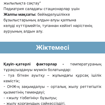
жылылықта сақтау"
Педиатрия саладағы стационарлар үшін
Жалпы мақсаты:
бейімделушілікке
бұзылыстарының алдын-алуы қалпына
келуді
күттірмейтін, туғаннан кейінгі нəрістенің
ауруының алдын алу.
Жіктемесі
Қауіп-қатерлі факторлар -
температураның
тұрақсыздануы мүмкін болатындар:
- туа біткен ауытқу – жұлындағы құрсақ ішілік
кемістік;
- ОНЖ-ң зақымдалуы – орталық жылу реттегіштік
қызметінің төмендеуі;
- «жылу тізбегінің» бұзылуы;
- жылу қорғанудың сəйкессіздігі.