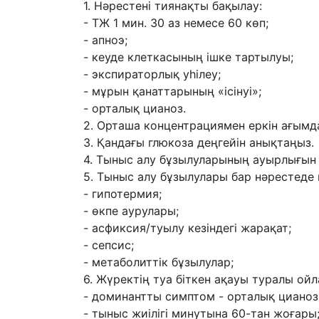
1. Нəрестені тиянақты бақылау:
- ТЖ 1 мин. 30 аз немесе 60 көп;
- апноэ;
- кеуде клеткасының ішке тартылуы;
- экспираторлық уһілеу;
- мұрын қанаттарының «ісінуі»;
- орталық цианоз.
2. Орташа концентрациямен еркін ағымда 
3. Қандағы глюкоза деңгейін анықтаңыз.
4. Тыныс алу бұзылуларының ауырлығын 
5. Тыныс алу бұзылулары бар нəрестеде
- гипотермия;
- өкпе аурулары;
- асфиксия/туылу кезіндегі жарақат;
- сепсис;
- метаболиттік бұзылулар;
6. Жүректің туа біткен ақауы туралы ойл
- доминантты симптом - орталық цианоз
- тыныс жиілігі минутына 60-тан жоғары