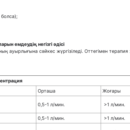
 болса);
рын емдеудің негізгі əдісі
ң ауырлығына сəйкес жүргізіледі. Оттегімен терапия ж
центрация
Орташа
Жоғары
0,5-1 л/мин.
>1 л/мин.
0,5-1 л/мин.
>1 л/мин.