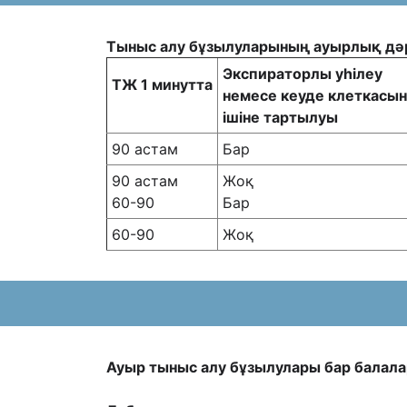
Тыныс алу бұзылуларының ауырлық дəр
Экспираторлы уһілеу
ТЖ 1 минутта
немесе кеуде клеткасы
ішіне тартылуы
90 астам
Бар
90 астам
Жоқ
60-90
Бар
60-90
Жоқ
Ауыр тыныс алу бұзылулары бар балал