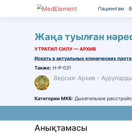
Пациентам
В
Жаңа туылған нəре
УТРАТИЛ СИЛУ — АРХИВ
Искать в актуальных клинических прото
Также:
H-P-031
Версия: Архив - Аурулард
Категории МКБ:
Дыхательное расстройст
Анықтамасы