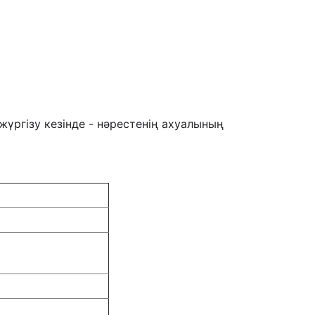
үргізу кезінде - нəрестенің ахуалының