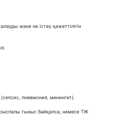
лауды жəне не істеу қажеттілігін
ыз.
сепсис, пневмония, менингит).
ұрыспалы тыныс байқалса, немесе ТЖ