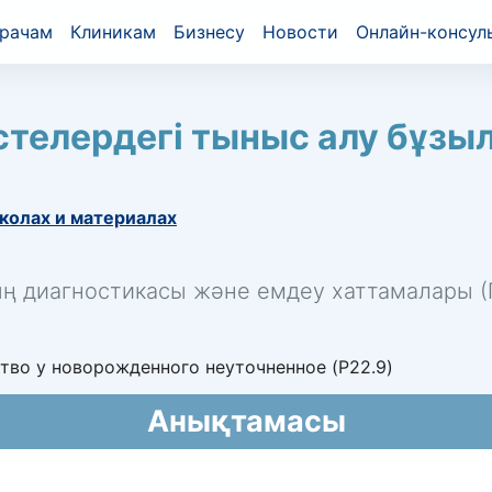
рачам
Клиникам
Бизнесу
Новости
Онлайн-консул
стелердегі тыныс алу бұзы
колах и материалах
ың диагностикасы және емдеу хаттамалары (П
во у новорожденного неуточненное (P22.9)
Анықтамасы