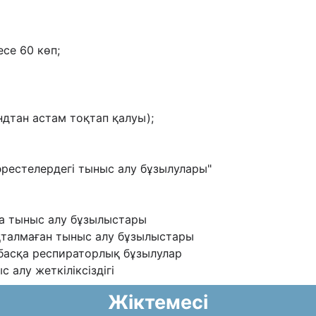
есе 60 көп;
ндтан астам тоқтап қалуы);
əрестелердегі тыныс алу бұзылулары"
қа тыныс алу бұзылыстары
қталмаған тыныс алу бұзылыстары
басқа респираторлық бұзылулар
 алу жеткіліксіздігі
Жіктемесі