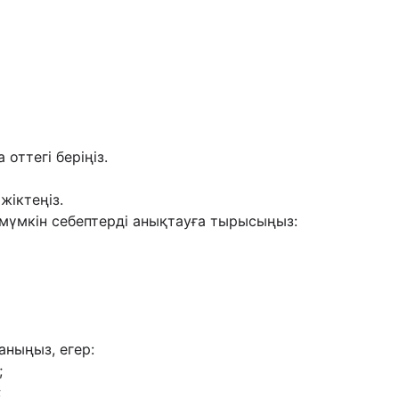
оттегі беріңіз.
жіктеңіз.
 мүмкін себептерді анықтауға тырысыңыз:
аныңыз, егер:
;
;