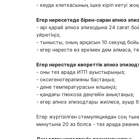
- кеуде клеткасының ішке кіріп кетуі ж
Егер нəресетеде бірен-саран апноэ эпи
- əрі қарай апноэ эпизодына 24 сағат б
үйретіңіз;
- тынысты, оның арқасын 10 секунд бой
- егер нəресте өз еркімен дем алмаса, т
Егер нəрестеде көпреттік апноэ эпизод
- оны тез арада ИТП ауыстырыңыз;
- оксигенотерапияны бастаңыз;
- дене температурасын өлшеңіз;
- қандағы глюкоза деңгейін анықтаңыз;
- егер апноэ эпизодтары жиілесе, ауыр
Егер жүргізілген стимуляциядан соң ты
минутына 20 аз болса - тез арада реани