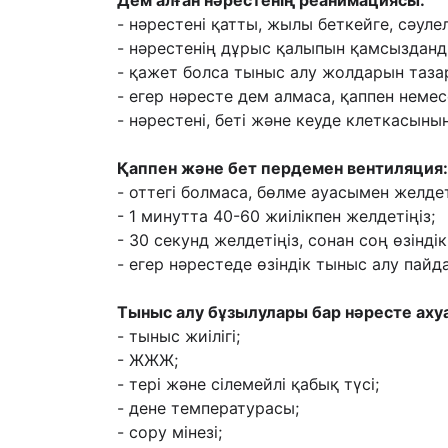
Дем алған нəрестенің реанимациясы:
- нəрестені қатты, жылы беткейге, сəуле
- нəрестенің дұрыс қалыпын қамсыздан
- қажет болса тыныс алу жолдарын тазар
- егер нəресте дем алмаса, қаппен неме
- нəрестені, беті жəне кеуде клеткасын
Қаппен жəне бет пердемен вентиляция:
- оттегі болмаса, бөлме ауасымен желдет
- 1 минутта 40-60 жиілікпен желдетіңіз;
- 30 секунд желдетіңіз, сонан соң өзін
- егер нəрестеде өзіндік тыныс алу пайд
Тыныс алу бұзылулары бар нəресте аху
- тыныс жиілігі;
- ЖЖЖ;
- тері жəне сілемейлі қабық түсі;
- дене температурасы;
- сору мінезі;