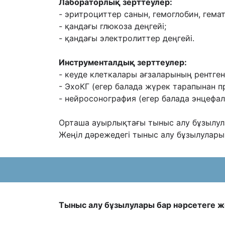
Лабораторлық зерттеулер:
- эритроциттер санын, гемоглобин, гема
- қандағы глюкоза деңгейі;
- қандағы электролиттер деңгейі.
Инструменталдық зерттеулер:
- кеуде клеткалары ағзаларының рентге
- ЭхоКГ (егер балада жүрек тарапынан пр
- нейросонография (егер балада энцефа
Орташа ауырлықтағы тыныс алу бұзылула
Жеңіл дəрежедегі тыныс алу бұзылулары
Тыныс алу бұзылулары бар нəрсетеге 