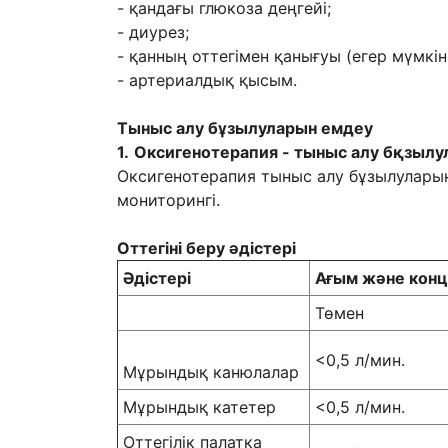
- қандағы глюкоза деңгейі;
- диурез;
- қанның оттегімен қанығуы (егер мүмкін
- артериалдық қысым.
Тыныс алу бұзылуларын емдеу
1.
Оксигенотерапия - тыныс алу бқзылула
Оксигенотерапия тыныс алу бұзылуларыны
мониторингі.
Оттегіні беру əдістері
Әдістері
Ағым жəне кон
Төмен
<0,5 л/мин.
Мұрындық канюлалар
Мұрындық катетер
<0,5 л/мин.
Оттегілік палатка