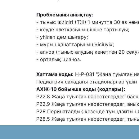
Проблеманы анықтау:
- тыныс жиілігі (ТЖ) 1 минутта 30 аз нем
- кеуде клеткасының ішіне тартылуы;
- уһілеп дем шығару;
- мұрын қанаттарының «ісінуі»;
- апноэ (тыныс алудың кенеттен 20 секу
- орталық цианоз.
Хаттама коды:
H-P-031 "Жаңа туылған н
Педиатрия саладағы стационарлар үшін
АХЖ-10 бойынша коды (кодтары):
Р22.8 Жаңа туылған нəрестелердегі бас
Р22.9 Жаңа туылған нəрестелердегі аны
Р28 Перинаталдық кезеңде туындайтын 
Р28.5 Жаңа туылған нəрестелердегі тыныс