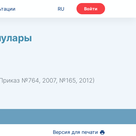
ьтации
RU
Войти
лулары
риказ №764, 2007, №165, 2012)
Версия для печати