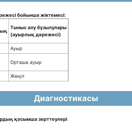
ежесі бойынша жіктемесі:
Тыныс алу бұзылулары
ның
(ауырлық дəрежесі)
Ауыр
Орташа ауыр
Жеңіл
Диагностикасы
ардың қосымша зерттеулері