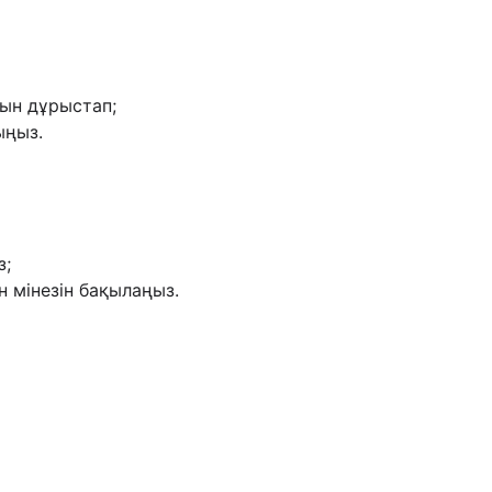
пын дұрыстап;
ыңыз.
з;
н мінезін бақылаңыз.