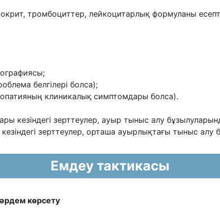
токрит, тромбоциттер, лейкоцитарлық формуланы есепт
нографиясы;
облема белгілері болса);
лопатияның клиникалық симптомдары болса).
ры кезіндегі зерттеулер, ауыр тыныс алу бұзылуларын
 кезіндегі зерттеулер, орташа ауырлықтағы тыныс алу
Емдеу тактикасы
жəрдем көрсету