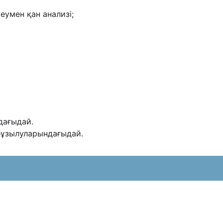
еумен қан анализі;
дағыдай.
 бұзылуларындағыдай.