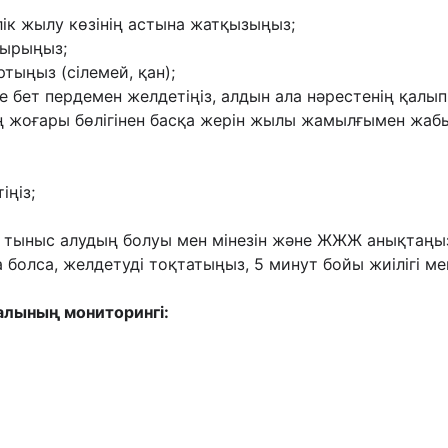
лік жылу көзінің астына жатқызыңыз;
дырыңыз;
тыңыз (сілемей, қан);
се бет пердемен желдетіңіз, алдын ала нəрестенің қалы
ың жоғары бөлігінен басқа жерін жылы жамылғымен жаб
іңіз;
дік тыныс алудың болуы мен мінезін жəне ЖЖЖ анықтаңы
а болса, желдетуді тоқтатыңыз, 5 минут бойы жиілігі ме
алының мониторингі: