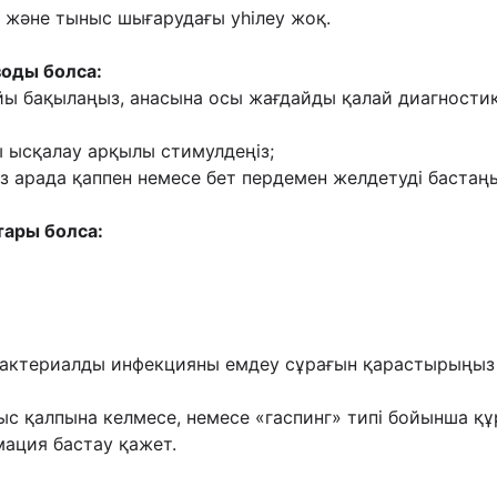
оқ жəне тыныс шығарудағы уһілеу жоқ.
зоды болса:
ойы бақылаңыз, анасына осы жағдайды қалай диагностика
ы ысқалау арқылы стимулдеңіз;
ез арада қаппен немесе бет пердемен желдетуді бастаң
тары болса:
 бактериалды инфекцияны емдеу сұрағын қарастырыңыз (
ныс қалпына келмесе, немесе «гаспинг» типі бойынша қ
мация бастау қажет.