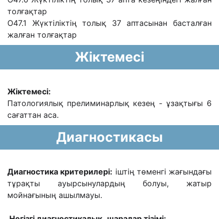
толғақтар
О47.1 Жүктіліктің толық 37 аптасынан басталған
жалған толғақтар
Жіктемесі
Жіктемесі:
Патологиялық прелиминарлық кезең - ұзақтығы 6
сағаттан аса.
Диагностикасы
Диагностика критерилері:
іштің төменгі жағындағы
тұрақты ауырсынулардың болуы, жатыр
мойнағының ашылмауы.
Негізгі диагностикалық шаралар тізімі: