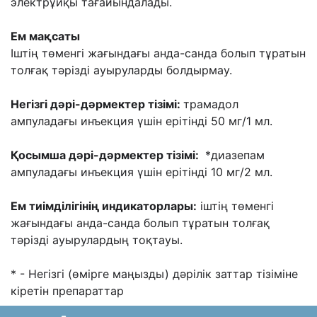
электрұйқы тағайындалады.
Ем мақсаты
Іштің төменгі жағындағы анда-санда болып тұратын
толғақ тәрізді ауыруларды болдырмау.
Негізгі дәрі-дәрмектер тізімі:
трамадол
ампуладағы инъекция үшін ерітінді 50 мг/1 мл.
Қосымша дәрі-дәрмектер тізімі:
*диазепам
ампуладағы инъекция үшін ерітінді 10 мг/2 мл.
Ем тиімділігінің индикаторлары:
іштің төменгі
жағындағы анда-санда болып тұратын толғақ
тәрізді ауырулардың тоқтауы.
* - Негізгі (өмірге маңызды) дәрілік заттар тізіміне
кіретін препараттар