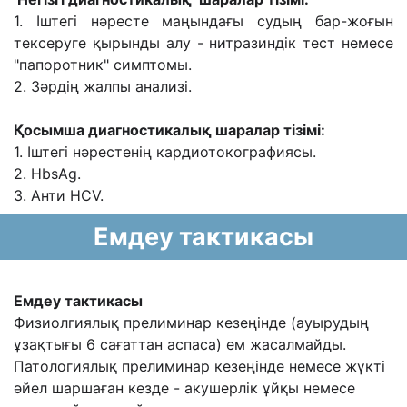
1. Іштегі нәресте маңындағы судың бар-жоғын
тексеруге қырынды алу - нитразиндік тест немесе
"папоротник" симптомы.
2. Зәрдің жалпы анализі.
Қосымша диагностикалық шаралар тізімі:
1. Іштегі нәрестенің кардиотокографиясы.
2. HbsAg.
3. Анти HCV.
Емдеу тактикасы
Емдеу тактикасы
Физиолгиялық прелиминар кезеңінде (ауырудың
ұзақтығы 6 сағаттан аспаса) ем жасалмайды.
Патологиялық прелиминар кезеңінде немесе жүкті
әйел шаршаған кезде - акушерлік ұйқы немесе