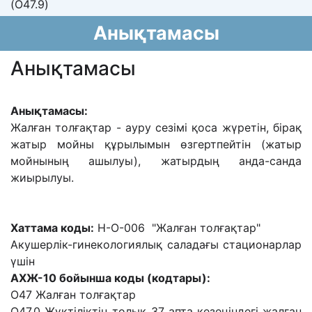
(O47.9)
Анықтамасы
Анықтамасы
Анықтамасы:
Жалған толғақтар - ауру сезімі қоса жүретін, бірақ
жатыр мойны құрылымын өзгертпейтін (жатыр
мойнының ашылуы), жатырдың анда-санда
жиырылуы.
Хаттама коды:
H-O-006 "Жалған толғақтар"
Акушерлік-гинекологиялық саладағы стационарлар
үшін
АХЖ-10 бойынша коды (кодтары):
О47 Жалған толғақтар
О47.0 Жүктіліктің толық 37 апта кезеңіндегі жалған