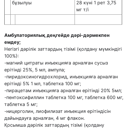
бұзылуы
28 күні 1 рет 3,75
мг т/і
Амбулаториялық деңгейде дәрі-дәрмекпен
емдеу;
Негізгі дәрілік заттардың тізімі (қолдану мүмкіндігі
100%):
-магний цитраты инъекцияға арналған сусыз
ерітінді 25%, 5 мл, ампула;
-пиридоксиногидрохлорид, инъекцияға арналған
ерітінді 5% 1 мл, таблетка 100 мг;
-пирацетам инъекцияға арналған ерітінді 20% 5мл;
-пентоксифиллин таблетка 100 мг, таблетка 600 мг,
таблетка 5 мг;
-ницерголин, лиофилизат инъекция ерітіндісін
дайындауға арналған, 4 мг флакон.
Қосымша дәрілік заттардың тізімі (қолдану