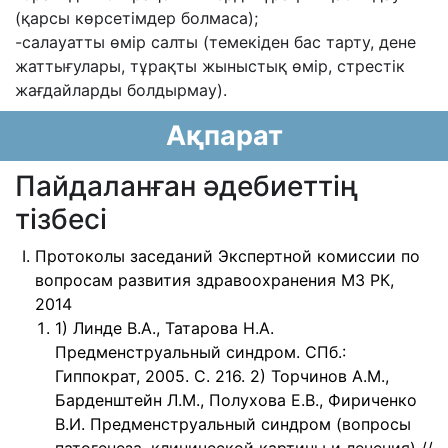
(қарсы көрсетімдер болмаса);
-салауатты өмір салты (темекіден бас тарту, дене
жаттығулары, тұрақты жыныстық өмір, стрестік
жағдайларды болдырмау).
Ақпарат
Пайдаланған әдебиеттің
тізбесі
Протоколы заседаний Экспертной комиссии по
вопросам развития здравоохранения МЗ РК,
2014
1) Линде В.А., Татарова Н.А.
Предменструальный синдром. СПб.:
Гиппократ, 2005. С. 216. 2) Торчинов А.М.,
Барденштейн Л.М., Полухова Е.В., Фириченко
В.И. Предменструальный синдром (вопросы