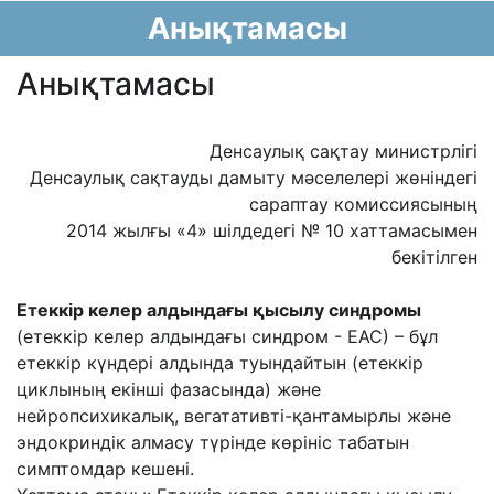
Анықтамасы
Анықтамасы
Денсаулық сақтау министрлігі
Денсаулық сақтауды дамыту мәселелері жөніндегі
сараптау комиссиясының
2014 жылғы «4» шілдедегі № 10 хаттамасымен
бекітілген
Етеккір келер алдындағы қысылу синдромы
(етеккір келер алдындағы синдром - ЕАС) – бұл
етеккір күндері алдында туындайтын (етеккір
циклының екінші фазасында) және
нейропсихикалық, вегатативті-қантамырлы және
эндокриндік алмасу түрінде көрініс табатын
симптомдар кешені.