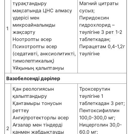
тұрақтандыру
Магний цитраты
мақсатында ЦНС алмасу
сусыз;
үдерісі мен
Пиридоксин
микроайналымды
гидрохлорид –
1
жақсарту
тәулігіне 3 рет 1-2
Ноотропты әсер
таблеткадан;
Психотропты әсер
Пирацетам 0,4-1,2г
(седативті, анксиолитикті,
тәулігіне
тимолептикалық)
Ұйқының қалыптануы
Вазобелсенді дәрілер
Қан реологиясын
Троксерутин
қалыптандыру
тәулігіне 1
Қантамыры тонусын
таблеткадан 3 рет;
реттеу
Пентоксифиллин
Ангиjпротекторлы әсер
100,0-300,0 мг;
Ағзалар мен тіндерді
Ницерголин 30,0-
2
қанмен жабдықтауды
60,0 мг;