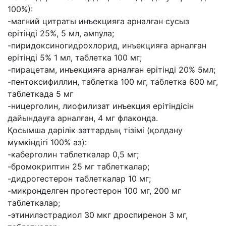
100%):
-магний цитраты инъекцияға арналған сусыз
ерітінді 25%, 5 мл, ампула;
-пиридоксиногидрохлорид, инъекцияға арналған
ерітінді 5% 1 мл, таблетка 100 мг;
-пирацетам, инъекцияға арналған ерітінді 20% 5мл;
-пентоксифиллин, таблетка 100 мг, таблетка 600 мг,
таблеткада 5 мг
-ницерголин, лиофилизат инъекция ерітіндісін
дайындауға арналған, 4 мг флаконда.
Қосымша дәрілік заттардың тізімі (қолдану
мүмкіндігі 100% аз):
-каберголин таблеткалар 0,5 мг;
-бромокриптин 25 мг таблеткалар;
-дидрогестерон таблеткалар 10 мг;
-микронделген прогестерон 100 мг, 200 мг
таблеткалар;
-этинилэстрадиол 30 мкг дроспиренон 3 мг,