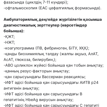
фазасында (циклдің 7-11 күндері);
-офтальмоскопия (ЕАС цефалгиялық формасында).
Амбулаториялық деңгейде жүргізілетін қосымша
диагностикалық зерттеулер (көрсетімдер
бойынша):
-ҚЖТ;
-НЖТ;
-коагулограмма (ПВ, фибриноген, БІТУ, ХҚҚ);
-қанды биохимиялық талдау (жалпы ақуыз, АлАТ,
АсАТ, глюкоза, билирубин,);
-АВО цоликлон жүйесі бойынша қан тобын анықтау;
-қанның резус-факторын анықтау;
-қан сарысуындағы Вассерман реакциясы;
-ИФТ әдісі бойынша қан сарысуындағы АИТВ р24
антигенін анықтау;
-ИФТ әдісі бойынша қан сарысуындағы В
гепатитінің HbeAg вирусын анықтау;
-ИФТ әдісі бойынша қан сарысуындағы С гепатиті