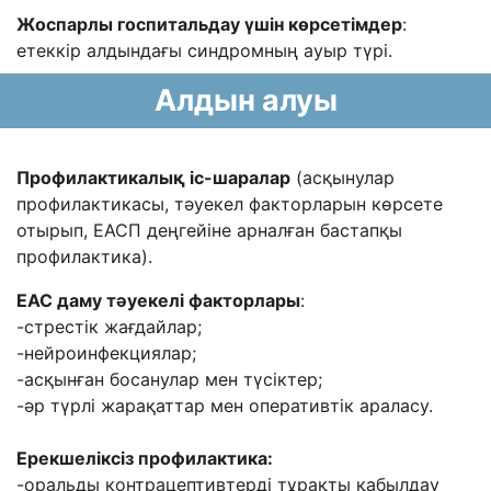
Жоспарлы госпитальдау үшін көрсетімдер
:
етеккір алдындағы синдромның ауыр түрі.
Алдын алуы
Профилактикалық іс-шаралар
(асқынулар
профилактикасы, тәуекел факторларын көрсете
отырып, ЕАСП деңгейіне арналған бастапқы
профилактика).
ЕАС даму тәуекелі факторлары
:
-стрестік жағдайлар;
-нейроинфекциялар;
-асқынған босанулар мен түсіктер;
-әр түрлі жарақаттар мен оперативтік араласу.
Ерекшеліксіз профилактика:
-оральды контрацептивтерді тұрақты қабылдау