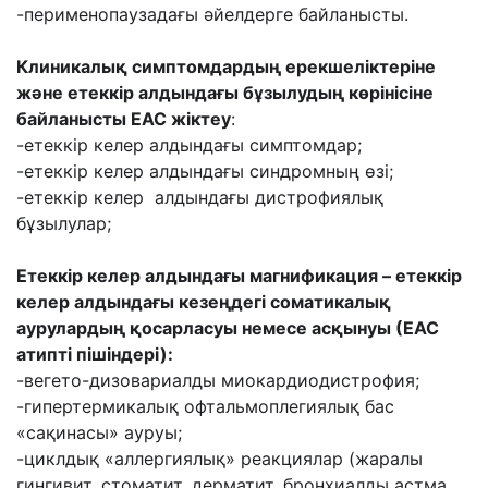
-перименопаузадағы әйелдерге байланысты.
Клиникалық симптомдардың ерекшеліктеріне
және етеккір алдындағы бұзылудың көрінісіне
байланысты ЕАС жіктеу
:
-етеккір келер алдындағы симптомдар;
-етеккір келер алдындағы синдромның өзі;
-етеккір келер алдындағы дистрофиялық
бұзылулар;
Етеккір келер алдындағы магнификация – етеккір
келер алдындағы кезеңдегі соматикалық
аурулардың қосарласуы немесе асқынуы (ЕАС
атипті пішіндері):
-вегето-дизовариалды миокардиодистрофия;
-гипертермикалық офтальмоплегиялық бас
«сақинасы» ауруы;
-циклдық «аллергиялық» реакциялар (жаралы
гингивит, стоматит, дерматит, бронхиалды астма,