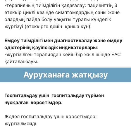
-терапияның тиімділігін қадағалау: пациенттің 3
етеккір циклі кезінде симптомдардың саны және
олардың пайда болу уақыты туралы күнделік
жүргізуі (етеккірге дейін қанша күн).
Емдеу тиімділігі мен диагностикалау және емдеу
әдістерінің қауіпсіздік индикаторлары
:
-жүргізілген терапиядан кейін бір жыл ішінде ЕАС
қайталанбауы.
Ауруханаға жатқызу
Госпитальдау үшін госпитальдау түрімен
нұсқалған көрсетімдер.
Жедел госпитальдау үшін көрсетімдер:
жүргізілмейді.