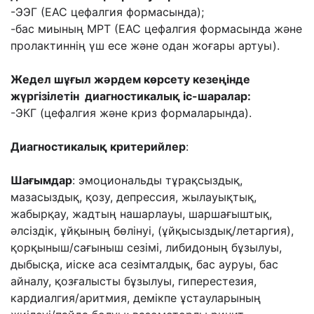
-ЭЭГ (ЕАС цефалгия формасында);
-бас миының МРТ (ЕАС цефалгия формасында және
пролактиннің үш есе және одан жоғары артуы).
Жедел шұғыл жәрдем көрсету кезеңінде
жүргізілетін диагностикалық іс-шаралар:
-ЭКГ (цефалгия және криз формаларында).
Диагностикалық критерийлер
:
Шағымдар
: эмоциональды тұрақсыздық,
мазасыздық, қозу, депрессия, жылауықтық,
жабырқау, жадтың нашарлауы, шаршағыштық,
әлсіздік, ұйқының бөлінуі, (ұйқысыздық/летаргия),
қорқыныш/сағыныш сезімі, либидоның бұзылуы,
дыбысқа, иіске аса сезімталдық, бас ауруы, бас
айналу, қозғалысты бұзылуы, гиперестезия,
кардиалгия/аритмия, демікпе ұстауларының