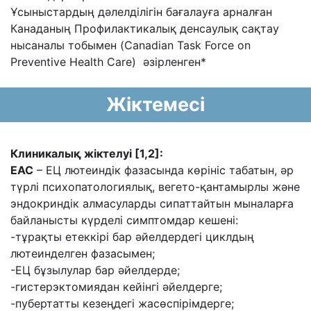
Ұсыныстардың дәлелділігін бағалауға арналған
Канаданың Профилактикалық денсаулық сақтау
нысаналы тобымен (Canadian Task Force on
Preventive Health Care) әзірленген*
Жіктемесі
Клиникалық жіктелуі [1,2]:
ЕАС
– ЕЦ лютеиндік фазасында көрініс табатын, әр
түрлі психопатологиялық, вегето-қантамырлы және
эндокриндік алмасуларды сипаттайтын мыналарға
байланысты күрделі симптомдар кешені:
-тұрақты етеккірі бар әйелдердегі циклдың
лютеинделген фазасымен;
-ЕЦ бұзылулар бар әйелдерде;
-гистерэктомиядан кейінгі әйелдерге;
-пубертатты кезеңдегі жасөспірімдерге;