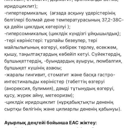
иридоциклит);
-гипертермикалық (ағзада асқыну үдерістерінің
белгілері болмай дене температурасының 37,2-38С-
қа дейін циклдық көтерілуі );
-гиперсомникалық (циклдік күндізгі ұйқышылдық);
-тері көріністері: тұрпайы безеулер, тері
майлылығының өзгеруі, көбірек терлеу, есекжем,
қышу, таңылтақтардың көбейіп кетуі. Сүйектердің,
бұлшықеттердің, -буындардың ауыруы, люмбалгия,
бұлшықет күшінің азаюы;
-жаралы гингивит, стоматит және басқа гастро-
интестинальды көріністер (тәбеттің өзгеруі
(анорексия, булимия), дәмді тұтынудың өзгеруі,
құсу, жүрек айну, метеоризм);
-циклдік иридоциклит (нұрқабықтықты дененің
сыртқы бөлігінің және цилиарлы дененің қабынуы).
Ауырлық деңгейі бойынша ЕАС жіктеу: