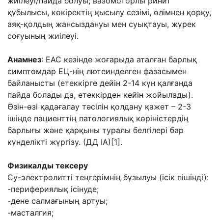
жиілеуі/пайда болуы; вазомоторлы ринит
құбылысы, көкіректің қысылу сезімі, өлімнен қорқу,
аяқ-қолдың жансыздануы мен суықтауы, жүрек
соғуының жиілеуі.
Анамнез
: ЕАС кезінде жоғарыда аталған барлық
симптомдар ЕЦ-нің лютеинделген фазасымен
байланысты (етеккірге дейін 2-14 күн қалғанда
пайда болады да, етеккірден кейін жойылады).
Өзін-өзі қадағалау тәсілін қолдану қажет – 2-3
ішінде пациенттің патологиялық көріністердің
барлығы және қарқыны туралы белгілері бар
күнделікті жүргізу. (ДД IA)[1].
Физикалды тексеру
Су-электролитті теңгерімнің бұзылуы (ісік пішінді):
-перифериялық ісінуде;
-дене салмағының артуы;
-масталгия;