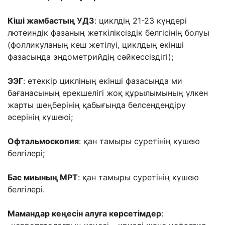
Кіші жамбастың УДЗ
: циклдің 21-23 күндері
лютеиндік фазаның жеткіліксіздік белгісінің болуы
(фолликуланың кеш жетілуі, циклдың екінші
фазасында эндометрийдің сәйкессіздігі);
ЭЭГ
: етеккір цикліның екінші фазасында ми
бағанасының ерекшелігі жоқ құрылымының үлкен
жарты шеңберінің қабығында белсендендіру
әсерінің күшеюі;
Офтальмоскопия
: қан тамыры суретінің күшею
белгілері;
Бас миының МРТ
: қан тамыры суретінің күшею
белгілері.
Мамандар кеңесін алуға көрсетімдер
: