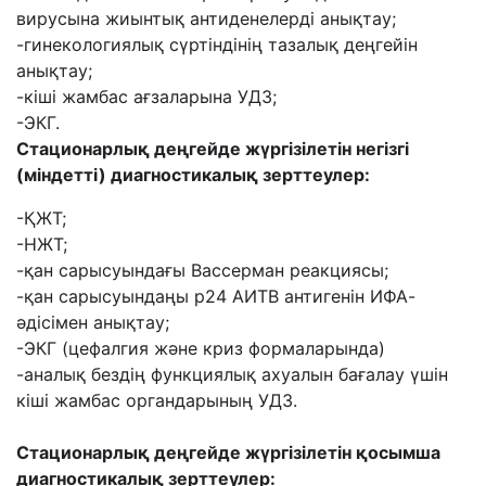
вирусына жиынтық антиденелерді анықтау;
-гинекологиялық сүртіндінің тазалық деңгейін
анықтау;
-кіші жамбас ағзаларына УДЗ;
-ЭКГ.
Стационарлық деңгейде жүргізілетін негізгі
(
міндетті
)
диагностикалық зерттеулер:
-ҚЖТ;
-НЖТ;
-қан сарысуындағы Вассерман реакциясы;
-қан сарысуындаңы p24 АИТВ антигенін ИФА-
әдісімен анықтау;
-ЭКГ (цефалгия және криз формаларында)
-аналық бездің функциялық ахуалын бағалау үшін
кіші жамбас органдарының УДЗ.
Стационарлық деңгейде жүргізілетін қосымша
диагностикалық зерттеулер: