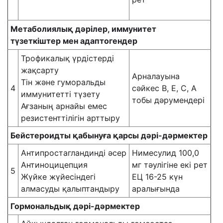
Метаболиялық дәрілер, иммунитет
түзеткіштер мен адаптогендер
Трофикалық үрдістерді
жақсарту
Арналауына
Тін және гуморальды
4
сәйкес В, Е, С, А
иммунитетті түзету
тобы дәрумендері
Ағзаның арнайы емес
резистенттілігін арттыру
Бейстероидты қабынуға қарсы дәрі-дәрмектер
Антипростагландинді әсер
Нимесулид 100,0
Антиноцицепция
мг тәулігіне екі рет
5
Жүйке жүйесіндегі
ЕЦ 16-25 күн
алмасуды қалыптандыру
аралығында
Гормональдық дәрі-дәрмектер