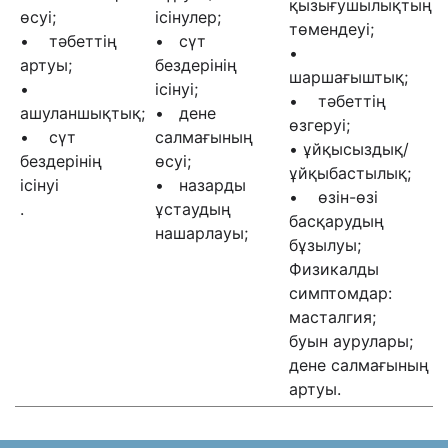
қызығушылықтың
өсуі;
ісінулер;
төмендеуі;
• тәбеттің
• сүт
•
артуы;
бездерінің
шаршағыштық;
•
ісінуі;
• тәбеттің
ашуланшықтық;
• дене
өзгеруі;
• сүт
салмағының
• ұйқысыздық/
бездерінің
өсуі;
ұйқыбастылық;
ісінуі
• назарды
• өзін-өзі
.
ұстаудың
басқарудың
нашарлауы;
бұзылуы;
Физикалды
симптомдар:
масталгия;
буын аурулары;
дене салмағының
артуы.