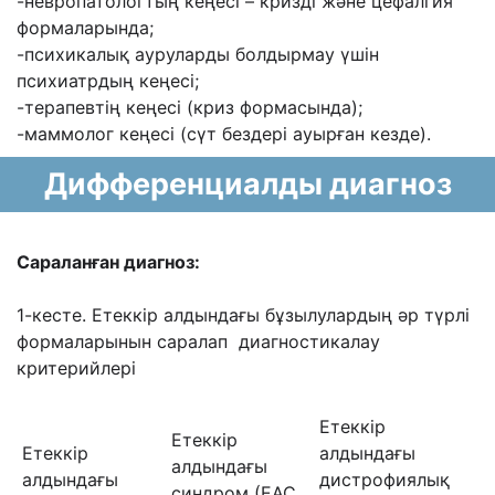
-невропатологтың кеңесі – кризді және цефалгия
формаларында;
-психикалық ауруларды болдырмау үшін
психиатрдың кеңесі;
-терапевтің кеңесі (криз формасында);
-маммолог кеңесі (сүт бездері ауырған кезде).
Дифференциалды диагноз
Сараланған диагноз:
1-кесте. Етеккір алдындағы бұзылулардың әр түрлі
формаларынын саралап диагностикалау
критерийлері
Етеккір
Етеккір
Етеккір
алдындағы
алдындағы
алдындағы
дистрофиялық
синдром (ЕАС