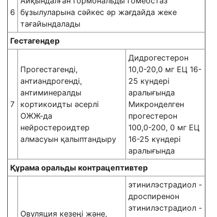
Айқындалған гормональды гомеостаз
6
бұзылуларына сәйкес әр жағдайда жеке
тағайындалады
Гестагендер
Дидрогестерон
Прогестагенді,
10,0-20,0 мг ЕЦ 16-
антиандрогенді,
25 күндері
антиминералды
аралығында
7
кортикоидты әсерлі
Микронделген
ОЖЖ-да
прогестерон
нейростероидтер
100,0-200, 0 мг ЕЦ
алмасуын қалыптандыру
16-25 күндері
аралығында
Құрама оральды контрацептивтер
этинилэстрадиол -
дроспиренон
этинилэстрадиол -
Овуляция кезеңі және,