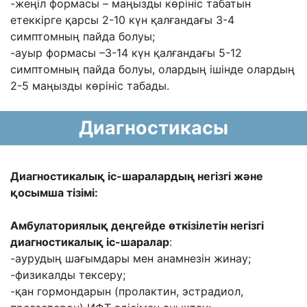
-жеңіл формасы – маңызды көрініс табатын
етеккірге қарсы 2-10 күн қалғандағы 3-4
симптомның пайда болуы;
-ауыр формасы –3-14 күн қалғандағы 5-12
симптомның пайда болуы, олардың ішінде олардың
2-5 маңызды көрініс табады.
Диагностикасы
Диагностикалық іс-шаралардың негізгі және
қосымша тізімі:
Амбулаториялық деңгейде өткізілетін негізгі
диагностикалық іс-шаралар
:
-аурудың шағымдары мен анамнезін жинау;
-физикалды тексеру;
-қан гормондарын (пролактин, эстрадиол,