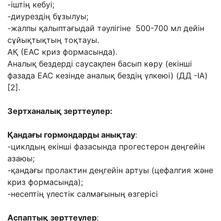
-іштің кебуі;
-диурездің бұзылуы;
-жалпы қалыптағыдай тәулігіне 500-700 мл дейін
сұйықтықтың тоқтауы.
АҚ (ЕАС криз формасында).
Аналық бездерді саусақпен басып көру (екінші
фазада ЕАС кезінде аналық бездің үлкеюі) (ДД -IA)
[2].
Зертханалық зерттеулер:
Қандағы гормондарды анықтау
:
-циклдың екінші фазасында прогестерон деңгейін
азаюы;
-қандағы пролактин деңгейін артуы (цефалгия және
криз формасында);
-несептің үлестік салмағының өзгерісі
Аспаптық зерттеулер
: