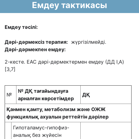
Емдеу тактикасы
Емдеу тәсілі:
Дәрі-дәрмексіз
терапия:
жүргізілмейді.
Дәрі-дәрмекпен емдеу
:
2-кесте. ЕАС дәрі-дәрмектермен емдеу (ДД I,A)
[3,7]
№ ДҚ тағайындауға
№
ДҚ
арналған көрсетімдер
Қанмен қамту, метаболизм және ОЖЖ
функциялық ахуалын реттейтін дәрілер
Гипоталамус-гипофиз-
аналық без жүйесін