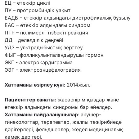
ЕЦ – етеккір циклі
ПУ – протромбиндік уақыт
ЕАДБ – етеккір алдындағы дистрофикалық бұзылу
ЕАС – етеккір алдындағы синдром
ПТР – полимерлі тізбекті реакция
ДД – дәлелділік деңгейі
УДЗ – ультрадыбыстық зерттеу
ФЫГ –фолликулынталандырушы гормон
ЭКГ - электрокардиграмма
ЭЭГ - электроэнцефалография
Хаттаманы әзірлеу күні:
2014жыл.
Пациенттер санаты:
жасөспірім қыздар және
етеккір алдындағы синдромы бар әйелдер.
Хаттаманы пайдаланушылар
: акушер-
гинекологтар, терапевтер, жалпы тәжірибиеде
дәрігерлері, фельдшерлер, жедел медициналық
көмек дәрігері.