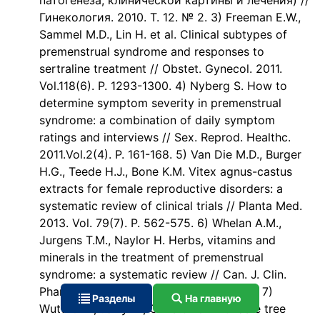
патогенеза, клинической картины и лечения) //
Гинекология. 2010. Т. 12. № 2. 3) Freeman E.W.,
Sammel M.D., Lin H. et al. Clinical subtypes of
premenstrual syndrome and responses to
sertraline treatment // Obstet. Gynecol. 2011.
Vol.118(6). P. 1293-1300. 4) Nyberg S. How to
determine symptom severity in premenstrual
syndrome: a combination of daily symptom
ratings and interviews // Sex. Reprod. Healthc.
2011.Vol.2(4). P. 161-168. 5) Van Die M.D., Burger
H.G., Teede H.J., Bone K.M. Vitex agnus-castus
extracts for female reproductive disorders: a
systematic review of clinical trials // Planta Med.
2013. Vol. 79(7). P. 562-575. 6) Whelan A.M.,
Jurgens T.M., Naylor H. Herbs, vitamins and
minerals in the treatment of premenstrual
syndrome: a systematic review // Can. J. Clin.
Pharmacol. 2009. Vol. 16(3). P. 407-429. 7)
Разделы
На главную
Wuttke W., Jarry H., Christoffel V. Chaste tree