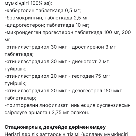
мүмкіндігі 100% аз):
-каберголин таблеткада 0,5 мг;
-бромокриптин, таблеткада 2,5 мг;
-дидрогестерон; таблеткада 10 мг;
-микронделген прогестерон таблеткада 100 мг, 200
мг;
-этинилэстрадиол 30 мкг - дроспиренон 3 мг,
таблеткада;
-этинилэстрадиол 30 мкг - диеногест 2 мг,
түйіршік;
-этинилэстрадиол 20 мкг - гестоден 75 мг;
түйіршік;
-этинилэстрадиол 20 мкг - дезогестрел 150 мкг,
таблеткалар;
-трипторелин лиофилизат инъ
екция суспензиясын
әзірлеуге арналған 3,75 мг флакон.
Стационарлық деңгейде дәрімен емдеу
Негізгі дәрілік заттардың тізімі (қолдану мүмкіндігі