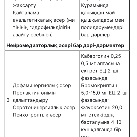
жақсарту
Құрамында
Қайталама
қаныққан май
анальгетикалық әсер (ми
қышқылдары мен
тінінің гидрофильділігін
полидәрумендері
азайту есебінен)
бар дәрілер
Нейромедиаторлық әсері бар дәрі-дәрмектер
Каберголин 0,25-
0,5 мг аптасына
екі рет ЕЦ 2-ші
фазасында
Дофаминергиялық әсер
Бромокриптин
Пролактин өнімін
5,0-15,0 мг ЕЦ 2-ші
3
қалыптандыру
фазасында;
Серотонинергиялық әсер
Флуоксетин 20,0
Психотроптық әсер
мг етеккірдің
басталуына 4-10
күн қалғанда бір
рет