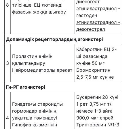
диеногест
8
тиісінше, ЕЦ лютеинді
этинилэстрадиол -
фазасын жоққа шығару
гестоден
этинилэстрадиол -
дезогестрел
Допаминдік рецепторлардың агонистері
Кабероглин ЕЦ 2-
Пролактин өнімін
ші фазасында
3
қалыптандыру
күніне 50 мг
Нейромедиаторлы әрекет
Бромокриптин
2,5-7,5 мг күніне
Гн-РГ агонистері
Бусерелин 28 күні
Гонадтағы стероидты
1 рет 3,75 мг т/і
гормондар өнімінің
немесе 1-3 айға
4
уақытша төмендеуі
900,0 мкг спрей
Гипофиз қызметінің
Трипторелин №1-3