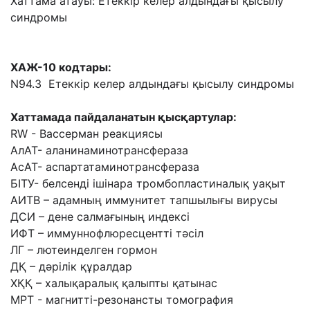
Хаттама атауы: Етеккір келер алдындағы қысылу
синдромы
ХАЖ-10 кодтары:
N94.3 Етеккір келер алдындағы қысылу синдромы
Хаттамада пайдаланатын қысқартулар:
RW - Вассерман реакциясы
АлАТ- аланинаминотрансфераза
АсАТ- аспартатаминотрансфераза
БІТУ- белсенді ішінара тромбопластиналық уақыт
АИТВ – адамның иммунитет тапшылығы вирусы
ДСИ – дене салмағының индексі
ИФТ – иммуннофлюресцентті тәсіл
ЛГ – лютеинделген гормон
ДҚ – дәрілік құралдар
ХҚҚ – халықаралық қалыпты қатынас
МРТ - магнитті-резонансты томография