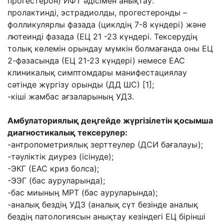
прогестерон) ИФТ әдісімен анықтау:
пролактинді, эстрадиолды, прогестеронды –
фолликулярлы фазада (циклдің 7-8 күндері) және
лютеинді фазада (ЕЦ 21 -23 күндері. Тексерудің
толық көлемін орындау мүмкін болмағанда оны ЕЦ
2-фазасында (ЕЦ 21-23 күндері) немесе ЕАС
клиникалық симптомдары манифестациялау
сәтінде жүргізу орынды (ДД ШС) [1];
-кіші жамбас ағзаларының УДЗ.
Амбулаториялық деңгейде жүргізілетін қосымша
диагности
калық тексерулер
:
-антропометриялық зерттеулер (ДСИ бағалауы);
-тәуліктік диурез (ісінуде);
-ЭКГ (ЕАС криз болса);
-ЭЭГ (бас ауруларында);
-бас миының МРТ (бас ауруларында);
-аналық бездің УДЗ (аналық сүт безінде аналық
бездің патологиясын анықтау кезіндегі ЕЦ бірінші