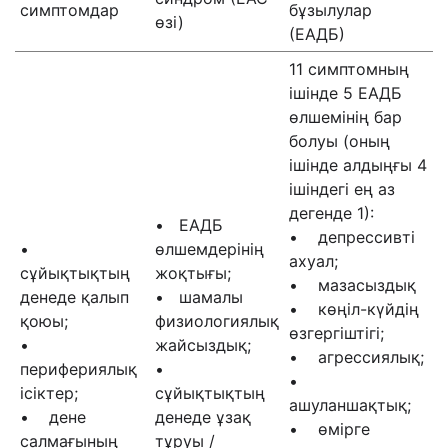
симптомдар
бұзылулар
өзі)
(ЕАДБ)
11 симптомның
ішінде 5 ЕАДБ
өлшемінің бар
болуы (оның
ішінде алдыңғы 4
ішіндегі ең аз
дегенде 1):
• ЕАДБ
• депрессивті
•
өлшемдерінің
ахуал;
сұйықтықтың
жоқтығы;
• мазасыздық
денеде қалып
• шамалы
• көңіл-күйдің
қоюы;
физиологиялық
өзгергіштігі;
•
жайсыздық;
• агрессиялық;
перифериялық
•
•
ісіктер;
сұйықтықтың
ашуланшақтық;
• дене
денеде ұзақ
• өмірге
салмағының
тұруы /