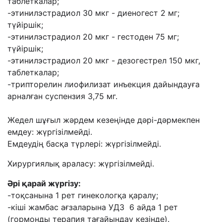
таблеткалар;
-этинилэстрадиол 30 мкг - диеногест 2 мг;
түйіршік;
-этинилэстрадиол 20 мкг - гестоден 75 мг;
түйіршік;
-этинилэстрадиол 20 мкг - дезогестрел 150 мкг,
таблеткалар;
-трипторелин лиофилизат инъекция дайындауға
арналған суспензия 3,75 мг.
Жедел шұғыл жәрдем кезеңінде дәрі-дәрмекпен
емдеу: жүргізілмейді.
Емдеудің басқа түрлері: жүргізілмейді.
Хирургиялық араласу: жүргізілмейді.
Әрі қарай жүргізу:
-тоқсанына 1 рет гинекологқа қаралу;
-кіші жамбас ағзаларына УДЗ 6 айда 1 рет
(гормонды терапия тағайындау кезінде).