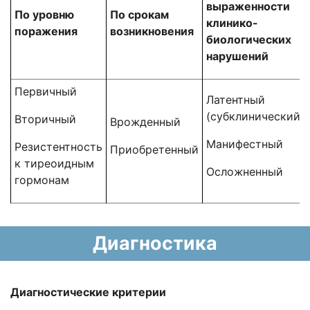
выраженности
По уровню
По срокам
клинико-
поражения
возникновения
биологических
нарушений
Первичный
Латентный
(субклинический)
Вторичный
Врожденный
Манифестный
Резистентность
Приобретенный
к тиреоидным
Осложненный
гормонам
Диагностика
Диагностические критерии