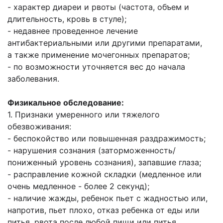
- характер диареи и рвоты (частота, объем и
длительность, кровь в стуле);
- недавнее проведенное лечение
антибактериальными или другими препаратами,
а
также применение мочегонных препаратов;
- по возможности уточняется вес до начала
заболевания.
Физикальное обследование:
1. Признаки умеренного или тяжелого
обезвоживания:
- беспокойство или повышенная раздражимость;
- нарушения сознания (заторможенность/
пониженный уровень сознания),
запавшие глаза;
- расправление кожной складки (медленное или
очень медленное - более 2
секунд);
- наличие жажды, ребенок пьет с жадностью или,
напротив, пьет плохо, отказ
ребенка от еды или
питья, рвота после любой пищи или питья.