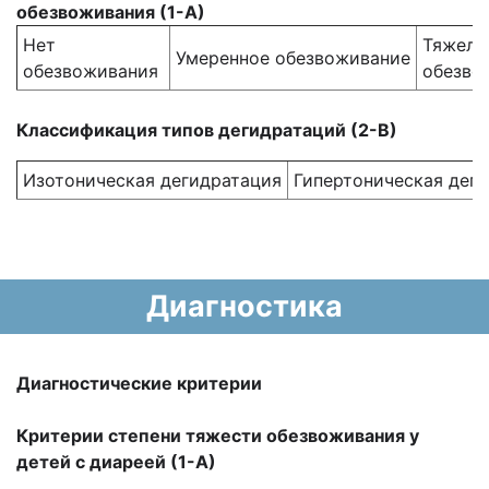
обезвоживания (1-А)
Нет
Тяжело
Умеренное обезвоживание
обезвоживания
обезво
Классификация типов дегидратаций (2-В)
Изотоническая дегидратация
Гипертоническая дег
Диагностика
Диагностические критерии
Критерии степени тяжести обезвоживания у
детей с диареей (1-А)