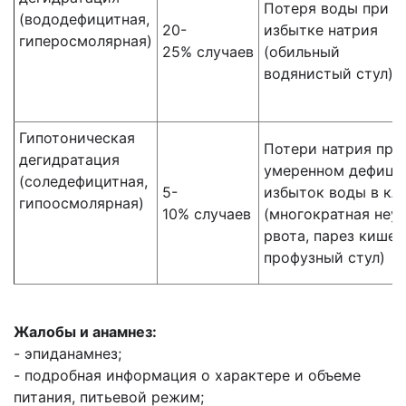
Потеря воды при
(вододефицитная,
20-
избытке
натрия
гиперосмолярная)
25%
случаев
(обильный
водянистый
стул)
Гипотоническая
Потери натрия при
дегидратация
умеренном
дефици
(соледефицитная,
5-
избыток воды
в кл
гипоосмолярная)
10%
случаев
(многократная
неу
рвота, парез
кишеч
профузный стул)
Жалобы и анамнез:
- эпиданамнез;
- подробная информация о характере и объеме
питания, питьевой режим;