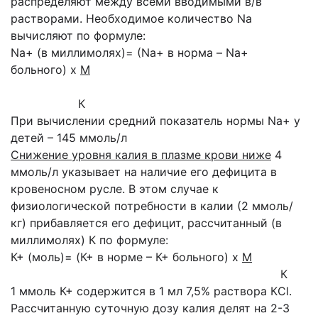
распределяют между всеми вводимыми в/в
растворами. Необходимое количество Na
вычисляют по формуле:
Na+ (в миллимолях)= (Na+ в норма – Na+
больного) х
М
К
При вычислении средний показатель нормы Na+ у
детей – 145 ммоль/л
Снижение уровня калия в плазме крови ниже
4
ммоль/л указывает на наличие его
дефицита в
кровеносном русле. В этом случае к
физиологической потребности в калии (2
ммоль/
кг) прибавляется его дефицит, рассчитанный (в
миллимолях) К по формуле:
К+ (моль)= (К+ в норме – К+ больного) х
М
К
1 ммоль К+ содержится в 1 мл 7,5% раствора КCl.
Рассчитанную суточную дозу
калия делят на 2-3