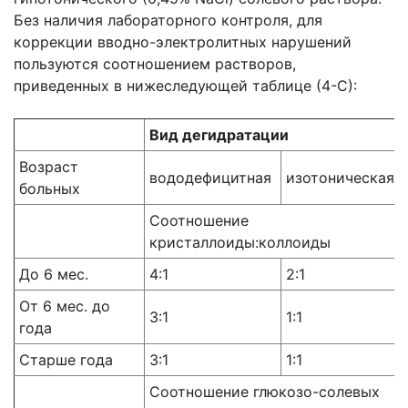
Без наличия лабораторного контроля, для
коррекции
вводно-электролитных нарушений
пользуются соотношением растворов,
приведенных в
нижеследующей таблице (4-С):
Вид дегидратации
Возраст
вододефицитная
изотоническая
больных
Соотношение
кристаллоиды:коллоиды
До 6 мес.
4:1
2:1
От 6 мес. до
3:1
1:1
года
Старше года
3:1
1:1
Соотношение глюкозо-солевых