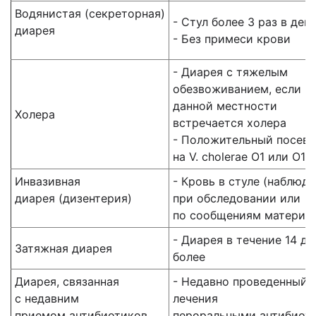
Водянистая (секреторная)
- Стул более 3 раз в ден
диарея
- Без примеси крови
- Диарея с тяжелым
обезвоживанием, если в
данной местности
Холера
встречается холера
- Положительный посев 
на V. cholerae О1 или О13
Инвазивная
- Кровь в стуле (наблюд
диарея (дизентерия)
при обследовании или
по сообщениям матери)
- Диарея в течение 14 дн
Затяжная диарея
более
Диарея, связанная
- Недавно проведенный 
с недавним
лечения
приемом
антибиотиков
пероральными антибиот