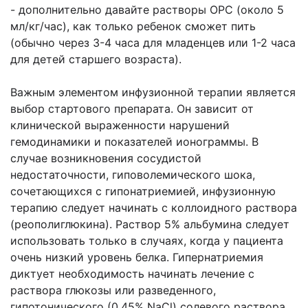
- дополнительно давайте растворы ОРС (около 5
мл/кг/час), как только ребенок сможет
пить
(обычно через 3-4 часа для младенцев или 1-2 часа
для детей старшего возраста).
Важным элементом инфузионной терапии является
выбор стартового препарата.
Он зависит от
клинической выраженности нарушений
гемодинамики и показателей
ионограммы. В
случае возникновения сосудистой
недостаточности, гиповолемического
шока,
сочетающихся с гипонатриемией, инфузионную
терапию следует начинать с
коллоидного раствора
(реополиглюкина). Раствор 5% альбумина следует
использовать
только в случаях, когда у пациента
очень низкий уровень белка. Гипернатриемия
диктует
необходимость начинать лечение с
раствора глюкозы или разведенного,
гипотонического
(0,45% NaCl) солевого раствора.