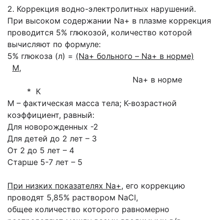
2. Коррекция водно-электролитных нарушений.
При высоком содержании Na+ в плазме коррекция
проводится 5% глюкозой, количество
которой
вычисляют по формуле:
5% глюкоза (л) =
(Na+ больного – Na+ в норме)
М
,
Na+ в норме
* К
М – фактическая масса тела; К-возрастной
коэффициент, равный:
Для новорожденных -2
Для детей до 2 лет – 3
От 2 до 5 лет – 4
Старше 5-7 лет – 5
При низких показателях Na+
, его коррекцию
проводят 5,85% раствором NaCl,
общее
количество которого равномерно