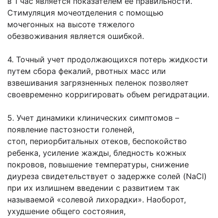
в 1 час является показателем ее правильности.
Стимуляция
мочеотделения с помощью
мочегонных на высоте тяжелого
обезвоживания
является ошибкой.
4. Точный учет продолжающихся потерь жидкости
путем сбора фекалий, рвотных
масс или
взвешивания загрязненных пеленок позволяет
своевременно
корригировать объем регидратации.
5. Учет динамики клинических симптомов –
появление пастозности голеней,
стоп,
периорбитальных отеков, беспокойство
ребенка, усиление жажды, бледность
кожных
покровов, повышение температуры, снижение
диуреза свидетельствует о
задержке солей (NaCl)
при их излишнем введении с развитием так
называемой
«солевой лихорадки». Наоборот,
ухудшение общего состояния,