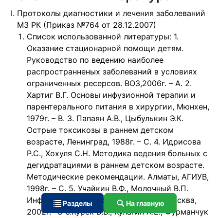
Протоколы диагностики и лечения заболеваний
МЗ РК (Приказ №764 от 28.12.2007)
Список использованной литературы: 1.
Оказание стационарной помощи детям.
Руководство по ведению наиболее
распространненых заболеваний в условиях
ограниченных ресерсов. ВОЗ,2006г. – А. 2.
Хартиг В.Г. Основы инфузионной терапии и
парентерального питания в хирургии, Мюнхен,
1979г. – В. 3. Папаян А.В., Цыбулькин Э.К.
Острые токсикозы в раннем детском
возрасте, Ленинград, 1988г. – С. 4. Идрисова
Р.С., Хохуля С.Н. Методика ведения больных с
дегидратациями в раннем детском возрасте.
Методические рекомендации. Алматы, АГИУВ,
1998г. – С. 5. Учайкин В.Ф., Молочный В.П.
Инфекционные токсикозы у детей. Москва,
Разделы
На главную
2002г.- С 6.Курек В.В., Кулагин А.Е., Фурманчук