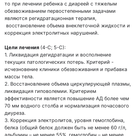
то при лечении ребенка с диареей с тяжелым
обезвоживанием
первостепенными задачами
являются регидратационная терапия,
восстановление объема внеклеточной
жидкости и
коррекция электролитных нарушений.
Цели лечения
(4-С; 5-С):
1. Ликвидация дегидратации и восполнение
текущих патологических потерь. К
ритерий -
исчезновение клиники обезвоживания и прибавка
массы тела.
2. Восстановление объема циркулирующей плазмы,
ликвидация гиповолемии.
Критерием
эффективности является повышение АД более чем
70 мм водного
столба и нормализация почасового
диуреза.
3. Коррекция электролитов, уровня гемоглобина,
белка (общий белок должен быть не
менее 60 г/л,
альбумин – не менее 55%, гемоглобин – не менее