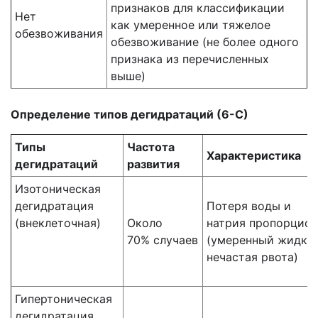
признаков для классификации
Нет
как
умеренное или тяжелое
обезвоживания
обезвоживание (не более одного
признака из
перечисленных
выше)
Определение типов дегидратаций (6-С)
Типы
Частота
Характеристика
дегидратаций
развития
Изотоническая
дегидратация
Потеря воды и
(внеклеточная)
Около
натрия
пропорцион
70%
случаев
(умеренный
жидкий
нечастая рвота)
Гипертоническая
дегидратация