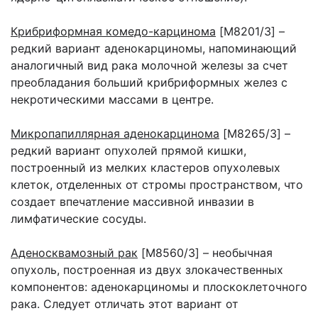
Крибриформная комедо-карцинома
[M8201/3] –
редкий вариант аденокарциномы, напоминающий
аналогичный вид рака молочной железы за счет
преобладания больший крибриформных желез с
некротическими массами в центре.
Микропапиллярная аденокарцинома
[M8265/3] –
редкий вариант опухолей прямой кишки,
построенный из мелких кластеров опухолевых
клеток, отделенных от стромы пространством, что
создает впечатление массивной инвазии в
лимфатические сосуды.
Аденосквамозный рак
[M8560/3] – необычная
опухоль, построенная из двух злокачественных
компонентов: аденокарциномы и плоскоклеточного
рака. Следует отличать этот вариант от