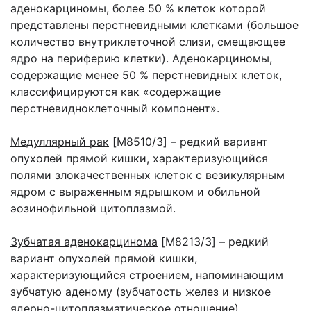
аденокарциномы, более 50 % клеток которой
представлены перстневидными клетками (большое
количество внутриклеточной слизи, смещающее
ядро на периферию клетки). Аденокарциномы,
содержащие менее 50 % перстневидных клеток,
классифицируются как «содержащие
перстневидноклеточный компонент».
Медуллярный рак
[M8510/3] – редкий вариант
опухолей прямой кишки, характеризующийся
полями злокачественных клеток с везикулярным
ядром с выраженным ядрышком и обильной
эозинофильной цитоплазмой.
Зубчатая аденокарцинома
[M8213/3] – редкий
вариант опухолей прямой кишки,
характеризующийся строением, напоминающим
зубчатую аденому (зубчатость желез и низкое
ядерно-цитоплазматическое отношение).