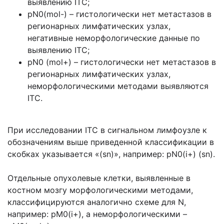
выявлению ITC;
pN0(mol-) – гистологически нет метастазов в
регионарных лимфатических узлах,
негативные неморфологические данные по
выявлению ITC;
pN0 (mol+) – гистологически нет метастазов в
регионарных лимфатических узлах,
неморфологическими методами выявляются
ITC.
При исследовании ITC в сигнальном лимфоузле к
обозначениям выше приведенной классификации в
скобках указывается «(sn)», например: pN0(i+) (sn).
Отдельные опухолевые клетки, выявленные в
костном мозгу морфологическими методами,
классифицируются аналогично схеме для N,
например: pM0(i+), а неморфологическими –