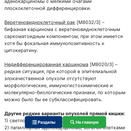
аденокарциномы с мелкими очагами
плоскоклеточной дифференцировки.
Веретеновидноклеточный рак
[M8032/3] –
бифазная карцинома с веретеновидноклеточным
саркоматоидным компонентом, при этом имеется
хотя бы фокальная иммунопозитивность к
цитокератину.
Недифференцированная карцинома
[M8020/3] –
редкая ситуация, при которой в эпителиальной
злокачественной опухоли отсутствуют
морфологические, иммуногистохимические и
молекулярно-биологические признаки, по которым
можно было бы ее субклассифицировать.
Другие редкие варианты опухолей прямой кишки:
1) светло-клеточная карцинома;
Разделы
На главную
2) папиллярная аденокарцинома, богатая клетками