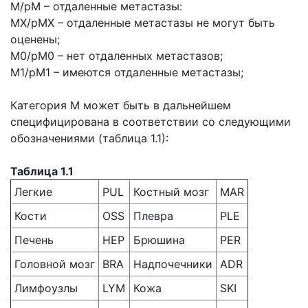
М/рМ – отдаленные метастазы:
МХ/рМХ – отдаленные метастазы не могут быть
оценены;
М0/рМ0 – нет отдаленных метастазов;
М1/рМ1 – имеются отдаленные метастазы;
Категория М может быть в дальнейшем
специфицирована в соответствии со следующими
обозначениями (таблица 1.1):
Таблица 1.1
Легкие
PUL
Костный мозг
MAR
Кости
OSS
Плевра
PLE
Печень
HEP
Брюшина
PER
Головной мозг
BRA
Надпочечники
ADR
Лимфоузлы
LYM
Кожа
SKI