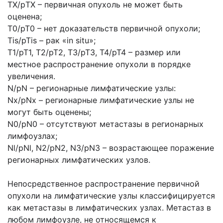
TX/рTX – первичная опухоль не может быть
оценена;
Т0/рТ0 – нет доказательств первичной опухоли;
Tis/pTis – рак «in situ»;
Т1/рТ1, Т2/рТ2, ТЗ/рТЗ, Т4/рТ4 – размер или
местное распространение опухоли в порядке
увеличения.
N/pN – регионарные лимфатические узлы:
Nx/pNx – регионарные лимфатические узлы не
могут быть оценены;
N0/pN0 – отсутствуют метастазы в регионарных
лимфоузлах;
Nl/pNl, N2/pN2, N3/pN3 – возрастающее поражение
регионарных лимфатических узлов.
Непосредственное распространение первичной
опухоли на лимфатические узлы классифицируется
как метастазы в лимфатических узлах. Метастаз в
любом лимфоузле, не относящемся к