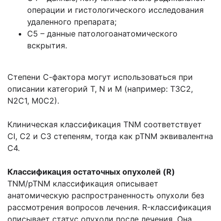
операции и гистологического исследования
удаленного препарата;
С5 – данные патологоанатомического
вскрытия.
Степени С-фактора могут использоваться при
описании категорий Т, N и М (например: Т3С2,
N2C1, М0С2).
Клиническая классификация TNM соответствует
CI, С2 и С3 степеням, тогда как pTNM эквивалентна
С4.
Классификация остаточных опухолей (R)
TNM/pTNM классификация описывает
анатомическую распространенность опухоли без
рассмотрения вопросов лечения. R-классификация
описывает статус опухоли после лечения. Она