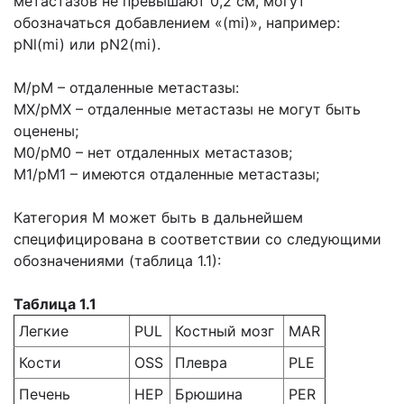
метастазов не превышают 0,2 см, могут
обозначаться добавлением «(mi)», например:
pNl(mi) или pN2(mi).
М/рМ – отдаленные метастазы:
МХ/рМХ – отдаленные метастазы не могут быть
оценены;
М0/рМ0 – нет отдаленных метастазов;
М1/рМ1 – имеются отдаленные метастазы;
Категория М может быть в дальнейшем
специфицирована в соответствии со следующими
обозначениями (таблица 1.1):
Таблица 1.1
Легкие
PUL
Костный мозг
MAR
Кости
OSS
Плевра
PLE
Печень
HEP
Брюшина
PER