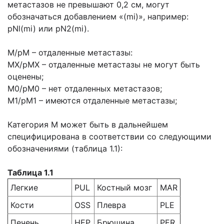
метастазов не превышают 0,2 см, могут
обозначаться добавлением «(mi)», например:
pNl(mi) или pN2(mi).
М/рМ – отдаленные метастазы:
МХ/рМХ – отдаленные метастазы не могут быть
оценены;
М0/рМ0 – нет отдаленных метастазов;
М1/рМ1 – имеются отдаленные метастазы;
Категория М может быть в дальнейшем
специфицирована в соответствии со следующими
обозначениями (таблица 1.1):
Таблица 1.1
Легкие
PUL
Костный мозг
MAR
Кости
OSS
Плевра
PLE
Печень
HEP
Брюшина
PER