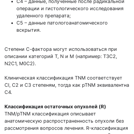
С4 – данные, полученные после радикальной
операции и гистологического исследования
удаленного препарата;
С5 – данные патологоанатомического
вскрытия.
Степени С-фактора могут использоваться при
описании категорий Т, N и М (например: Т3С2,
N2C1, М0С2).
Клиническая классификация TNM соответствует
CI, С2 и С3 степеням, тогда как pTNM эквивалентна
С4.
Классификация остаточных опухолей (R)
TNM/pTNM классификация описывает
анатомическую распространенность опухоли без
рассмотрения вопросов лечения. R-классификация