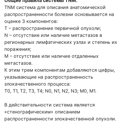
Общие правила системы TNM.
TNM система для описания анатомической
распространенности болезни основывается на
оценке 3 компонентов:
Т – распространение первичной опухоли;
N – отсутствие или наличие метастазов в
регионарных лимфатических узлах и степень их
поражения;
М – отсутствие или наличие отдаленных
метастазов.
К этим трем компонентам добавляются цифры,
указывающие на распространенность
злокачественного процесса:
Т0, Т1, Т2, Т3, Т4; N0, N1, N2, N3; M0, M1.
В действительности система является
«стенографическим» описанием
распространенности злокачественной опухоли.