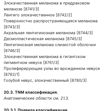
Злокачественная меланома в предраковом
меланозе [8741/3]
Лентиго злокачественное [8742/2]
Поверхностно распространяющаяся меланома
[8743/3]
Акральная лентигинозная меланома [8744/3]
Десмопластическая меланома [8745/3]
Лентигинозная меланома слизистой оболочки
[8746/3]
Злокачественная меланома в гигантском
пигментном невусе [8761/3]
Пролиферирующие узлы во врожденном невусе
[8762/1]
Голубой невус, злокачественный [8780/3]
20.3. TNM классификация.
Анатомические области см. 21.3.
20.3.1. Правила классификации