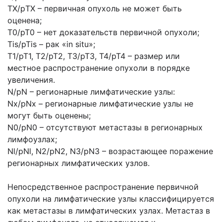
TX/рTX – первичная опухоль не может быть
оценена;
Т0/рТ0 – нет доказательств первичной опухоли;
Tis/pTis – рак «in situ»;
Т1/рТ1, Т2/рТ2, ТЗ/рТЗ, Т4/рТ4 – размер или
местное распространение опухоли в порядке
увеличения.
N/pN – регионарные лимфатические узлы:
Nx/pNx – регионарные лимфатические узлы не
могут быть оценены;
N0/pN0 – отсутствуют метастазы в регионарных
лимфоузлах;
Nl/pNl, N2/pN2, N3/pN3 – возрастающее поражение
регионарных лимфатических узлов.
Непосредственное распространение первичной
опухоли на лимфатические узлы классифицируется
как метастазы в лимфатических узлах. Метастаз в