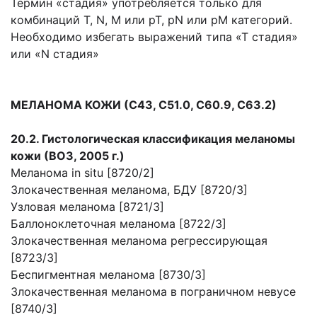
Термин «стадия» употребляется только для
комбинаций Т, N, М или рТ, pN или рМ категорий.
Необходимо избегать выражений типа «Т стадия»
или «N стадия»
МЕЛАНОМА КОЖИ (С43, С51.0, С60.9, С63.2)
20.2. Гистологическая классификация меланомы
кожи (ВОЗ, 2005 г.)
Меланома in situ [8720/2]
Злокачественная меланома, БДУ [8720/3]
Узловая меланома [8721/3]
Баллоноклеточная меланома [8722/3]
Злокачественная меланома регрессирующая
[8723/3]
Беспигментная меланома [8730/3]
Злокачественная меланома в пограничном невусе
[8740/3]