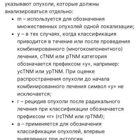
указывают опухоли, которые должны
анализироваться отдельно:
m – используется для обозначения
множественных опухолей одной локализации;
у – в тех случаях, когда классификация
приводится в течение или после проведения
комбинированного (многокомпонентного)
лечения, cTNM или pTNM категория
обозначается префиксом «у», например:
ycTNM или ypTNM. При оценке
распространения опухоли до начала
комбинированного лечения символ «у» не
исключается;
r – рецидив опухоли после радикального
лечения при классификации обозначается
префиксом «r» (rcTNM или rpTNM);
а – применяется для обозначения
классификации опухолей, впервые
выявленных при аутопсии.