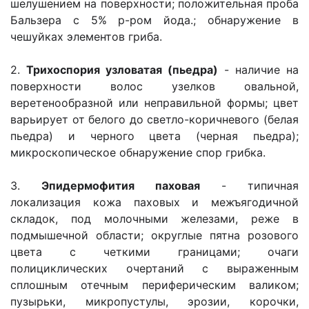
шелушением на поверхности; положительная проба
Бальзера с 5% р-ром йода.; обнаружение в
чешуйках элементов гриба.
2.
Трихоспория узловатая (пьедра)
- наличие на
поверхности волос узелков овальной,
веретенообразной или неправильной формы; цвет
варьирует от белого до светло-коричневого (белая
пьедра) и черного цвета (черная пьедра);
микроскопическое обнаружение спор грибка.
3.
Эпидермофития паховая
- типичная
локализация кожа паховых и межъягодичной
складок, под молочными железами, реже в
подмышечной области; округлые пятна розового
цвета с четкими границами; очаги
полициклических очертаний с выраженным
сплошным отечным периферическим валиком;
пузырьки, микропустулы, эрозии, корочки,