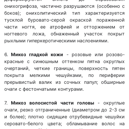
онихогрифоза, частично разрушаются (особенно с
боков); онихолитический тип характеризуется
тусклой буровато-серой окраской пораженной
части ногтя, ее атрофией и отторжением от
ногтевого ложа, обнаженный участок покрыт
рыхлыми гиперкеротическими наслоениями.
6.
Микоз гладкой кожи
- розовые или розово-
красные с синюшным оттенком пятна округлых
очертаний, четкие границы, поверхность пятен
покрыта мелкими чешуйками, по периферии
прерывистый валик из сочных папул; обширные
очаги с фестончатыми контурами.
7.
Микоз волосистой части головы
- округлые
очаги, резко отграниченные (диаметром до 2-3 см
и более); плотно сидящие отрубевидные чешуйки
серовато-белого цвета; обламывание волос на