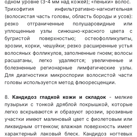
одном уровне (3-4 мм над кожей); «пеньки» волос.
Трихофития инфильтративно-нагноительная
(волосистая часть головы, область бороды и усов):
резко отграниченные полушаровидные или
уплощенные узлы синюшно-красного цвета с
бугристой поверхностью; остеофолликулиты,
эрозии, корки, чешуйки; резко расширенные устья
волосяных фолликулов, заполненные гноем; волосы
расшатаны, легко удаляются; увеличенные и
болезненные регионарные лимфатические узлы.
Для диагностики микроспории волосистой части
головы используется метод флюоресценции.
8.
Кандидоз гладкой кожи и складок
- мелкие
пузырьки с тонкой дряблой покрышкой, которые
легко вскрываются и образуют эрозии, эрозивные
участки имеют малиновый цвет с фиолетовым или
ликвидным оттенком; влажная поверхность имеет
характерный лаковый блеск. Кандидоз ногтевых