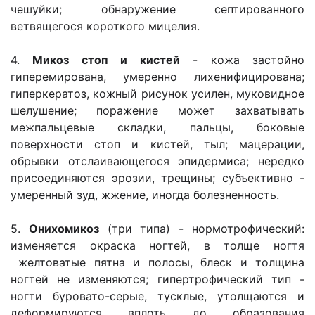
чешуйки; обнаружение септированного
ветвящегося короткого мицелия.
4.
Микоз стоп и кистей
- кожа застойно
гиперемирована, умеренно лихенифицирована;
гиперкератоз, кожный рисунок усилен, муковидное
шелушение; поражение может захватывать
межпальцевые складки, пальцы, боковые
поверхности стоп и кистей, тыл; мацерации,
обрывки отслаивающегося эпидермиса; нередко
присоединяются эрозии, трещины; субъективно -
умеренный зуд, жжение, иногда болезненность.
5.
Онихомикоз
(три типа) - нормотрофический:
изменяется окраска ногтей, в толще ногтя
желтоватые пятна и полосы, блеск и толщина
ногтей не изменяются; гипертрофический тип -
ногти буровато-серые, тусклые, утолщаются и
деформируются вплоть до образования