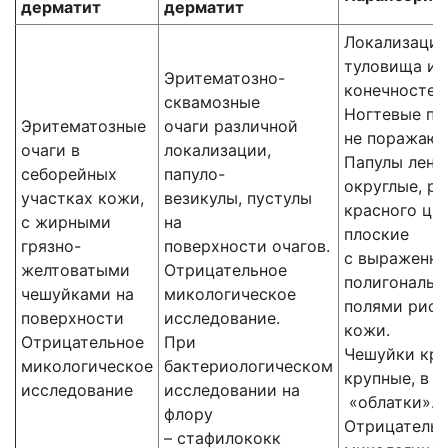
дерматит
дерматит
Локализация
туловища и
Эритематозно-
конечностей
сквамозные
Ногтевые
пл
Эритематозные
очаги различной
не
поражают
очаги в
локализации,
Папулы
лент
себорейных
папуло-
округлые, ро
участках кожи,
везикулы, пустулы
красного цве
с жирными
на
плоские
грязно-
поверхности очагов.
с
выраженн
желтоватыми
Отрицательное
полигональ
чешуйками на
микологическое
полями рису
поверхности
исследование.
кожи.
Отрицательное
При
Чешуйки
кру
микологическое
бактериологическом
крупные,
в в
исследование
исследовании на
«облатки».
флору
Отрицатель
– стафилококк