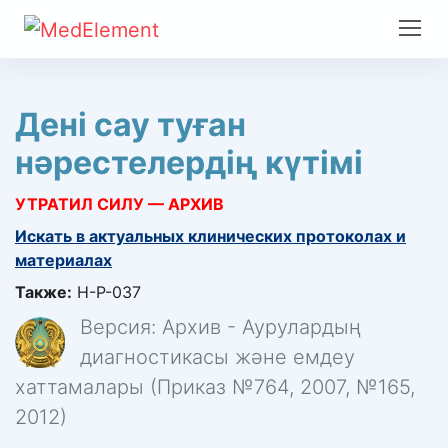
Дені сау туған
нəрестелердің күтімі
УТРАТИЛ СИЛУ — АРХИВ
Искать в актуальных клинических протоколах и
материалах
Также:
H-P-037
Версия: Архив - Аурулардың
диагностикасы және емдеу
хаттамалары (Приказ №764, 2007, №165,
2012)