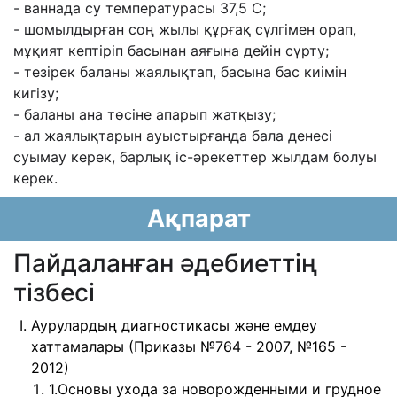
- ваннада су температурасы 37,5 С;
- шомылдырған соң жылы құрғақ сүлгімен орап,
мұқият кептіріп басынан аяғына дейін сүрту;
- тезірек баланы жаялықтап, басына бас киімін
кигізу;
- баланы ана төсіне апарып жатқызу;
- ал жаялықтарын ауыстырғанда бала денесі
суымау керек, барлық іс-əрекеттер жылдам болуы
керек.
Ақпарат
Пайдаланған әдебиеттің
тізбесі
Аурулардың диагностикасы және емдеу
хаттамалары (Приказы №764 - 2007, №165 -
2012)
1.Основы ухода за новорожденными и грудное