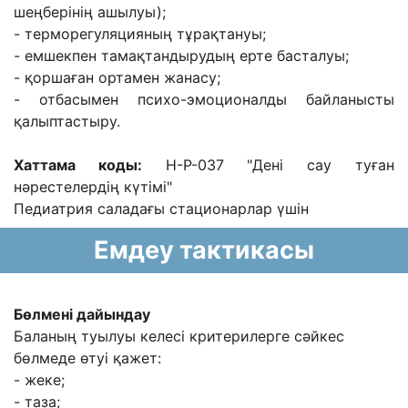
шеңберінің ашылуы);
- терморегуляцияның тұрақтануы;
- емшекпен тамақтандырудың ерте басталуы;
- қоршаған ортамен жанасу;
- отбасымен психо-эмоционалды байланысты
қалыптастыру.
Хаттама коды:
H-P-037 "Дені сау туған
нəрестелердің күтімі"
Педиатрия саладағы стационарлар үшін
Емдеу тактикасы
Бөлмені дайындау
Баланың туылуы келесі критерилерге сəйкес
бөлмеде өтуі қажет:
- жеке;
- таза;