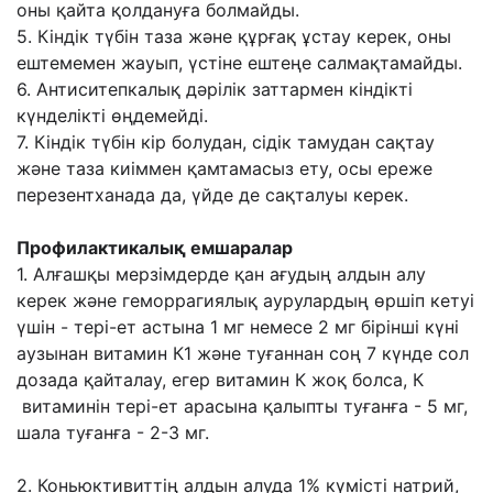
оны қайта қолдануға болмайды.
5. Кіндік түбін таза жəне құрғақ ұстау керек, оны
ештемемен жауып, үстіне ештеңе салмақтамайды.
6. Антиситепкалық дəрілік заттармен кіндікті
күнделікті өңдемейді.
7. Кіндік түбін кір болудан, сідік тамудан сақтау
жəне таза киіммен қамтамасыз ету, осы ереже
перезентханада да, үйде де сақталуы керек.
Профилактикалық емшаралар
1. Алғашқы мерзімдерде қан ағудың алдын алу
керек жəне геморрагиялық аурулардың өршіп кетуі
үшін - тері-ет астына 1 мг немесе 2 мг бірінші күні
аузынан витамин К1 жəне туғаннан соң 7 күнде сол
дозада қайталау, егер витамин К жоқ болса, К
витаминін тері-ет арасына қалыпты туғанға - 5 мг,
шала туғанға - 2-3 мг.
2. Коньюктивиттің алдын алуда 1% күмісті натрий,