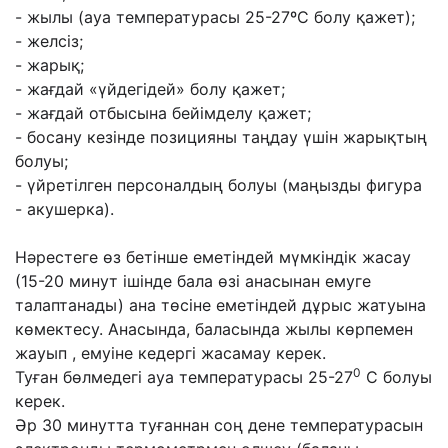
- жылы (ауа температурасы 25-27ºС болу қажет);
- желсіз;
- жарық;
- жағдай «үйдегідей» болу қажет;
- жағдай отбысына бейімделу қажет;
- босану кезінде позицияны таңдау үшін жарықтың
болуы;
- үйретілген персоналдың болуы (маңызды фигура
- акушерка).
Нəрестеге өз бетінше еметіндей мүмкіндік жасау
(15-20 минут ішінде бала өзі анасынан емуге
талаптанады) ана төсіне еметіндей дұрыс жатуына
көмектесу. Анасында, баласында жылы көрпемен
жауып , емуіне кедергі жасамау керек.
0
Туған бөлмедегі ауа температурасы 25-27
C болуы
керек.
Əр 30 минутта туғаннан соң дене температурасын