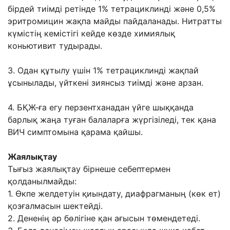
бірдей тиімді ретінде 1% тетрациклинді жəне 0,5%
эритромицин жақпа майды пайдаланады. Нитратты
күмістің кемістігі кейде көзде химиялық
коньютивит тудырады.
3. Одан құтылу үшін 1% тетрациклинді жақпай
ұсынылады, үйткені зиянсыз тиімді жəне арзан.
4. БҚЖ-ға егу перзентханадан үйге шыққанда
барлық жаңа туған балаларға жүргізіледі, тек қана
ВИЧ симптомына қарама қайшы.
Жаялықтау
Тығыз жаялықтау бірнеше себептермен
қолданылмайды:
1. Өкпе желдетуін қиындату, диафрагманың (көк ет)
қозғалмасын шектейді.
2. Дененің əр бөлігіне қан ағысын төмендетеді.