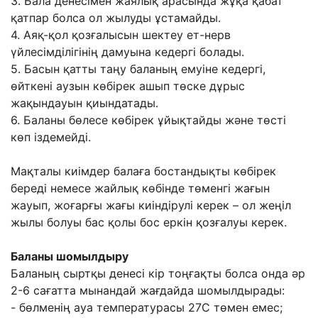
3. Бала денесімен жаялық арасында жұқа қабат
қатпар болса ол жылуды ұстамайды.
4. Аяқ-қол қозғалысын шектеу ет-нерв
үйлесімділігінің дамуына кедергі болады.
5. Басын қатты таңу баланың емуіне кедергі,
өйткені аузын көбірек ашып төске дұрыс
жақындауын қиындатады.
6. Баланы бөлесе көбірек ұйықтайды жəне төсті
көп іздемейді.
Мақталы киімдер балаға бостандықты көбірек
береді немесе жайлық көбінде төменгі жағын
жауып, жоғарғы жағы киіндірулі керек – ол жеңіл
жылы болуы бас қолы бос еркін қозғалуы керек.
Баланы шомылдыру
Баланың сыртқы денесі кір тоңғақты болса онда əр
2-6 сағатта мынандай жағдайда шомылдырады:
- бөлменің ауа температурасы 27С төмен емес;