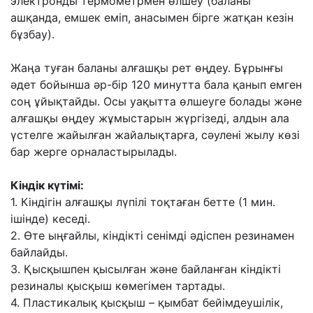
электронды термометрмен өлшеу (баланы
ашқанда, емшек еміп, анасымен бірге жатқан кезін
бұзбау).
Жаңа туған баланы алғашқы рет өңдеу. Бұрынғы
əдет бойынша əр-бір 120 минутта бала қанып емген
соң ұйықтайды. Осы уақытта өлшеуге болады жəне
алғашқы өңдеу жұмыстарын жүргізеді, алдын ала
үстелге жайылған жайалықтарға, сəулені жылу көзі
бар жерге орналастырылады.
Кіндік күтімі:
1. Кіндігін алғашқы лүпілі тоқтаған бетте (1 мин.
ішінде) кеседі.
2. Өте ыңғайлы, кіндікті сенімді əдіспен резинамен
байлайды.
3. Қысқышпен қысылған жəне байланған кіндікті
резиналы қысқыш көмегімен тартады.
4. Пластикалық қысқыш – қымбат бейімдеушілік,