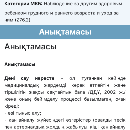
Категории МКБ:
Наблюдение за другим здоровым
ребенком грудного и раннего возраста и уход за
ним (Z76.2)
Анықтамасы
Анықтамасы
Анықтамасы
Дені сау нəресте
- ол туғаннан кейінде
медициналдық жəрдемді керек етпейтін жəне
тіршілігін жақсы сақтайтын бала /ДДҰ, 2002 ж./
жəне оның бейімделу процессі бұзылмаған, оған
кіреді:
- өзі тыныс алу;
- қан айналу жүйесіндегі өзгерістер (овалды тесік
пен артериалдық жолдың жабылуы, кіші қан айналу